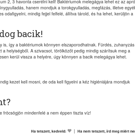
um 2, 3 havonta cserélni kell! Baktériumok melegágya lehet ez az apró
gínygyulladás, hanem mondjuk a torokgyulladás, megfázás, illetve egyé
odafigyelni, mindig fejjel felfelé, állítva tárold, és ha lehet, kerüljön a
Ir
dog bacik!
ér
y is, így a baktériumok könnyen elszaporodhatnak. Fürdés, zuhanyzás
zt a helyiségből. A szivacsot, törölközőt pedig mindig szárítsuk meg a
é
vesen kerül vissza a helyére, úgy könnyen a bacik melegágya lehet.
napo
dig kezet kell mosni, de oda kell figyelni a kéz higiéniájára mondjuk
nt?
 ne fröcsögjön mindenfelé a nem éppen tiszta víz!
|
Ha tetszett, kedveld:
Ha nem tetszett, írd meg miért n