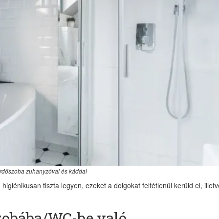
rdőszoba zuhanyzóval és káddal
giénikusan tiszta legyen, ezeket a dolgokat feltétlenül kerüld el, illetv
zobába/WC-be való