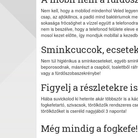
Nem kell, hogy a mobilod mindenhol Veled legye
csap, az ajtókilincs, a padló mind baktériumok m
sokasága fröcsöghet a vízzel együtt a telefonod
nem is beszélve, hogy a telefonod felülete eleve
mosol kezet előtte, így mondjuk mobillal a kezedben
Sminkcuccok, ecsetek
Nem túl higiénikus a sminkecseteket, egyéb smink
beporosodnak, másrészt a csapból, toalettből ráf
vagy a fürdőszobaszekrénybe!
Figyelj a részletekre is
Hiába suvickolod ki hetente akár többször is a k
fogkefetartó, szivacsok, törölközők rendszeres cs
törölközőket is cseréld nagyjából 3 naponta!
Még mindig a fogkefe!