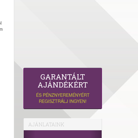
l
em
GARANTÁLT
AJÁNDÉKÉRT
ÉS PÉNZNYEREMÉNYÉRT
REGISZTRÁLJ INGYEN!
AJÁNLATAINK