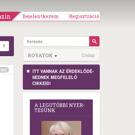
zin
Bejelentkezem
Regisztráció
?
ROVATOK
Címlap
357
ITT VANNAK AZ ÉRDEK­LŐDÉ­
SEDNEK MEGFE­LELŐ
CIKKEID!
A LEG­U­TÓB­BI NYER­
TE­SÜNK