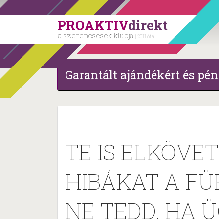
PROAKTIV
direkt
a szerencsések klubja
| 2011 óta
Garantált ajándékért és pén
TE IS ELKÖVE
HIBÁKAT A F
NE TEDD, HA 