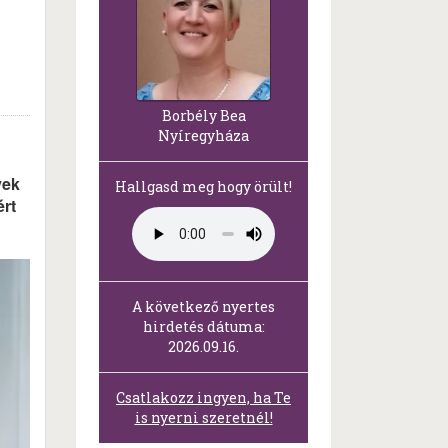
Borbély Bea
Nyíregyháza
yek
Hallgasd meg hogy örült!
ért
A következő nyertes
hirdetés dátuma:
2026.09.16.
Csatlakozz ingyen, ha Te
is nyerni szeretnél!