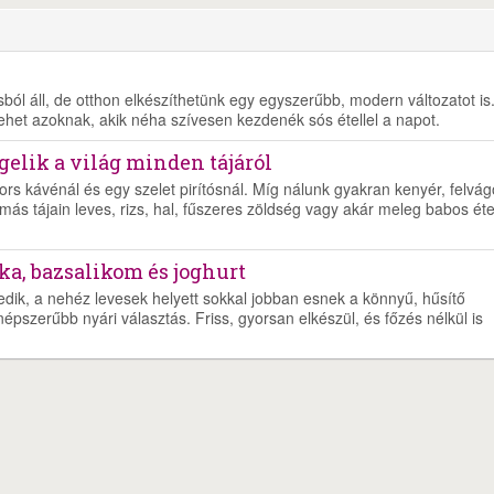
ól áll, de otthon elkészíthetünk egy egyszerűbb, modern változatot is
lehet azoknak, akik néha szívesen kezdenék sós étellel a napot.
ggelik a világ minden tájáról
ors kávénál és egy szelet pirítósnál. Míg nálunk gyakran kenyér, felvágo
más tájain leves, rizs, hal, fűszeres zöldség vagy akár meleg babos éte
ka, bazsalikom és joghurt
dik, a nehéz levesek helyett sokkal jobban esnek a könnyű, hűsítő
pszerűbb nyári választás. Friss, gyorsan elkészül, és főzés nélkül is