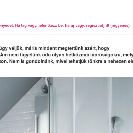
yedet. Ha tag vagy, jelentkezz be, ha új vagy, regisztrálj itt (ingyenes)!
s úgy véljük, máris mindent megtettünk azért, hogy
. Ám nem figyelünk oda olyan hétköznapi apróságokra, mel
ton. Nem is gondolnánk, mivel tehetjük tönkre a nehezen el