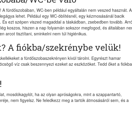
n! A fürdőszobában, WC-ben például egyáltalán nem veszed hasznát. A
elegágya lehet. Például egy WC-öblítésnél, egy kézmosásánál bacik
ra. És ezt szépen viszed magaddal a táskádban, zsebedben tovább. Arró
 elég koszos, hiszen a nap folyamán sokszor megfogod, és általában n
 arcot tisztítani, sminkelni nem túl higiénikus.
? A fiókba/szekrénybe velük!
kellékeket a fürdőszobaszekrényen kívül tárolni. Egyrészt hamar
röcsögő víz csak beszennyezi ezeket az eszközöket. Tedd őket a fiókba
!
ádat, mosdókagylót, ha az olyan apróságokra, mint a szappantartó,
eréje, nem figyelsz. Ne feledkezz meg a tartók átmosásáról sem, és a