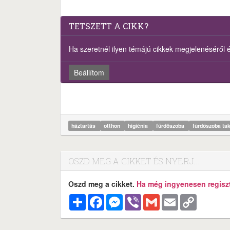
TETSZETT A CIKK?
Ha szeretnél ilyen témájú cikkek megjelenéséről ért
Beállítom
háztartás
otthon
higiénia
fürdőszoba
fürdőszoba ta
OSZD MEG A CIKKET ÉS NYERJ...
Oszd meg a cikket.
Ha még ingyenesen regisztr
Megosztás
Facebook
Messenger
Viber
Gmail
Email
Copy
Link