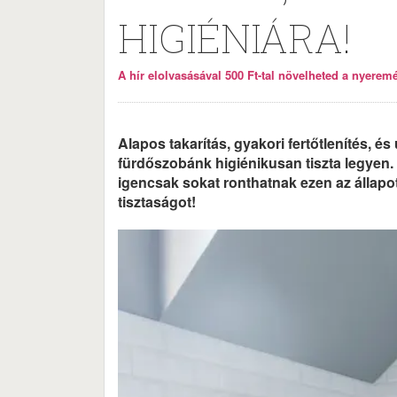
HIGIÉNIÁRA!
A hír elolvasásával 500 Ft-tal növelheted a nyeremén
Alapos takarítás, gyakori fertőtlenítés, é
fürdőszobánk higiénikusan tiszta legyen
igencsak sokat ronthatnak ezen az állapo
tisztaságot!