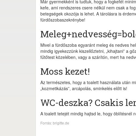
Már gyermekként is tudtuk, hogy a fogkefét minim
kefe, ami rendszeres csere nélkül nem csak a fo
betegségek okozója is lehet. A tárolásra is érdemes 
fürdőszobaszekrénybe!
Meleg+nedvesség=bol
Mivel a fürdőszoba egyaránt meleg és nedves hel
mindig igyekezzünk kiszellőztetni, „kihajtani” a gő
fűtőtest közelében, vagy a szárítón, mert ha ned
Moss kezet!
Az természetes, hogy a toalett használata után min
„kozmetikázás”, arcápolás, sminkelés előtt is!
WC-deszka? Csakis le
A toalett tetejét mindig hajtsd le, hogy öblítésnél
Forrás: brigitte.de