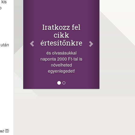
Facebook
 kis
b
Oszd meg
cikkeinket
+1.000.000 Ft...
atkozz fel
-nyeremény növelés jár
cikk
a szerencsésnek a
tesítőnkre
sorsolás napján! A
 után
cikkek alján találsz
s olvasásukkal
megosztási
nta 2000 Ft-tal is
lehetőséget. Lájkolj is
növelheted
minket!
egyenlegedet!
em!