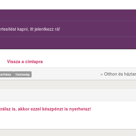
esítést kapni, itt jelentkezz rá!
Vissza a címlapra
» Otthon és házta
karítása
tisztaság
álsz is, akkor ezzel készpénzt is nyerhetsz!