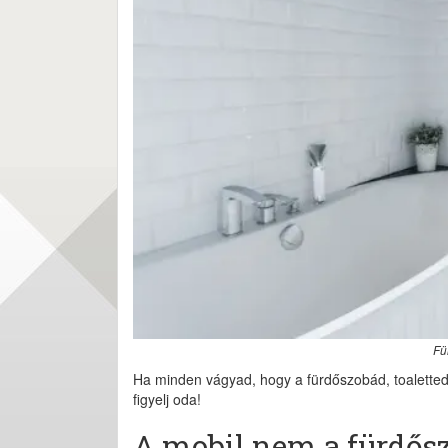
Fü
Ha minden vágyad, hogy a fürdőszobád, toaletted hi
figyelj oda!
A mobil nem a fürdős