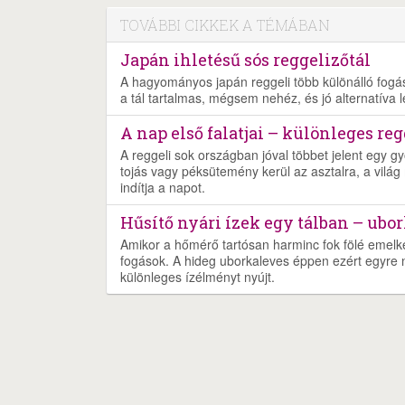
TOVÁBBI CIKKEK A TÉMÁBAN
Japán ihletésű sós reggelizőtál
A hagyományos japán reggeli több különálló fogásb
a tál tartalmas, mégsem nehéz, és jó alternatíva 
A nap első falatjai – különleges re
A reggeli sok országban jóval többet jelent egy gy
tojás vagy péksütemény kerül az asztalra, a világ 
indítja a napot.
Hűsítő nyári ízek egy tálban – ubor
Amikor a hőmérő tartósan harminc fok fölé emelke
fogások. A hideg uborkaleves éppen ezért egyre né
különleges ízélményt nyújt.