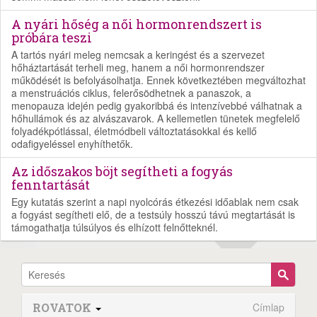
A nyári hőség a női hormonrendszert is
próbára teszi
A tartós nyári meleg nemcsak a keringést és a szervezet
hőháztartását terheli meg, hanem a női hormonrendszer
működését is befolyásolhatja. Ennek következtében megváltozhat
a menstruációs ciklus, felerősödhetnek a panaszok, a
menopauza idején pedig gyakoribbá és intenzívebbé válhatnak a
hőhullámok és az alvászavarok. A kellemetlen tünetek megfelelő
folyadékpótlással, életmódbeli változtatásokkal és kellő
odafigyeléssel enyhíthetők.
Az időszakos böjt segítheti a fogyás
fenntartását
Egy kutatás szerint a napi nyolcórás étkezési időablak nem csak
a fogyást segítheti elő, de a testsúly hosszú távú megtartását is
támogathatja túlsúlyos és elhízott felnőtteknél.
ROVATOK
Címlap