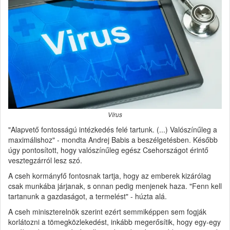
Vírus
"Alapvető fontosságú intézkedés felé tartunk. (...) Valószínűleg a
maximálishoz" - mondta Andrej Babis a beszélgetésben. Később
úgy pontosított, hogy valószínűleg egész Csehországot érintő
vesztegzárról lesz szó.
A cseh kormányfő fontosnak tartja, hogy az emberek kizárólag
csak munkába járjanak, s onnan pedig menjenek haza. "Fenn kell
tartanunk a gazdaságot, a termelést" - húzta alá.
A cseh miniszterelnök szerint ezért semmiképpen sem fogják
korlátozni a tömegközlekedést, inkább megerősítik, hogy egy-egy