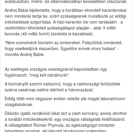
autóbuszban, metró- és villamoskocsiban kevesebben utazzanak.
Andrej Babis kijelentette, hogy a korábban elrendelt karanténokat
nem mindenki tartja be, ezért szükségesnek mutatkozik az eddigi
intézkedések szigorítása. A házi karantén be nem tartásáért - a
csütörtökön kihirdetett szükségállapot alapján - akár 3 millió
koronás (40 millió forint) büntetés is kiszabható.
"Nem szeretnénk büntetni az embereket. Felszólítok mindenkit,
hogy viselkedjünk ésszerűen. Egyelőre ennek nincs hatása" -
mondta Andrej Babis.
Az esetleges országos vesztegzárral kapcsolatban úgy
fogalmazott, "meg kell csinálnunk".
A kormányfő szerint valószínű, hogy a csehországi fertőzöttek
száma vasárnap estére elérheti a háromszázat.
Eddig több mint négyezer ember vetette alá magát laboratóriumi
vizsgálatoknak.
Délután újabb rendkívüli ülést tart a cseh kormány, amely dönthet
a további intézkedésekről, egy országos válságstáb felállításáról.
A válságstábot Roman Prymula, az egészségügyi miniszter
helyettese vezetné, aki képzett járványügyi szakember.