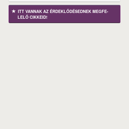
ITT VANNAK AZ ÉRDEK­LŐDÉ­SEDNEK MEGFE­
LELŐ CIKKEID!