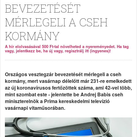
BEVEZETÉSÉT
MÉRLEGELI A CSEH
KORMÁNY
A hír elolvasásával 500 Ft-tal növelheted a nyereményedet. Ha tag
vagy, jelentkezz be, ha új vagy, regisztrálj itt (ingyenes)!
Országos vesztegzár bevezetését mérlegeli a cseh
kormány, mert vasárnap délelőtt már 231-re emelkedett
az új koronavírusos fertőzöttek száma, ami 42-vel több,
mint szombat este - jelentette be Andrej Babis cseh
miniszterelnök a Prima kereskedelmi televízió
vasárnapi vitaműsorában.