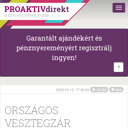
PROAKTIV
direkt
a szerencsések klubja
| 2011 óta
Garantált ajándékért és
pénznyereményért regisztrálj
ingyen!
?
2020.03.15. 17:30:34
10744
264
ORSZÁGOS
VESZTEGZÁR