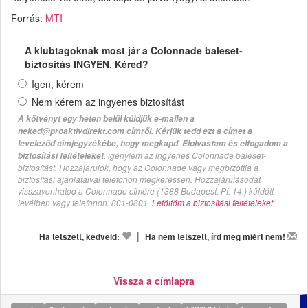
Forrás:
MTI
A klubtagoknak most jár a Colonnade baleset-
biztosítás INGYEN. Kéred?
Igen, kérem
Nem kérem az ingyenes biztosítást
A kötvényt egy héten belül küldjük e-mailen a
neked@proaktivdirekt.com címről. Kérjük tedd ezt a címet a
leveleződ címjegyzékébe, hogy megkapd. Elolvastam és elfogadom a
, igénylem az ingyenes Colonnade baleset-
biztosítási feltételeket
biztosítást. Hozzájárulok, hogy az Colonnade vagy megbízottja a
biztosítási ajánlataival telefonon megkeressen. Hozzájárulásodat
visszavonhatod a Colonnade címére (1388 Budapest, Pf. 14.) küldött
levélben vagy telefonon: 801-0801.
Letöltöm a biztosítási feltételeket.
|
Ha tetszett, kedveld:
Ha nem tetszett, írd meg miért nem!
Vissza a címlapra