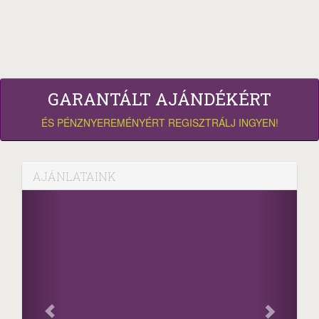
GARANTÁLT AJÁNDÉKÉRT
ÉS PÉNZNYEREMÉNYÉRT REGISZTRÁLJ INGYEN!
AJÁNLATAINK
Faceboo
Oszd meg cikke