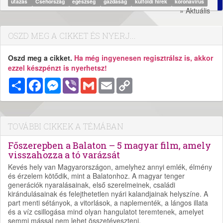
utazás
Csehország
egészség
gazdaság
külföldi hírek
koronavírus
» Aktuális
OSZD MEG A CIKKET ÉS NYERJ...
Oszd meg a cikket.
Ha még ingyenesen regisztrálsz is, akkor
ezzel készpénzt is nyerhetsz!
Megosztás
Facebook
Messenger
Viber
Gmail
Email
Copy
Link
TOVÁBBI CIKKEK A TÉMÁBAN
Főszerepben a Balaton – 5 magyar film, amely
visszahozza a tó varázsát
Kevés hely van Magyarországon, amelyhez annyi emlék, élmény
és érzelem kötődik, mint a Balatonhoz. A magyar tenger
generációk nyaralásainak, első szerelmeinek, családi
kirándulásainak és felejthetetlen nyári kalandjainak helyszíne. A
part menti sétányok, a vitorlások, a naplementék, a lángos illata
és a víz csillogása mind olyan hangulatot teremtenek, amelyet
semmi mással nem lehet összetéveszteni.