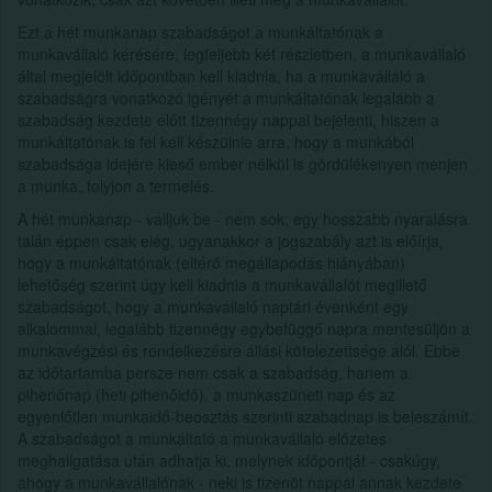
Ezt a hét munkanap szabadságot a munkáltatónak a
munkavállaló kérésére, legfeljebb két részletben, a munkavállaló
által megjelölt időpontban kell kiadnia, ha a munkavállaló a
szabadságra vonatkozó igényét a munkáltatónak legalább a
szabadság kezdete előtt tizennégy nappal bejelenti, hiszen a
munkáltatónak is fel kell készülnie arra, hogy a munkából
szabadsága idejére kieső ember nélkül is gördülékenyen menjen
a munka, folyjon a termelés.
A hét munkanap - valljuk be - nem sok, egy hosszabb nyaralásra
talán éppen csak elég, ugyanakkor a jogszabály azt is előírja,
hogy a munkáltatónak (eltérő megállapodás hiányában)
lehetőség szerint úgy kell kiadnia a munkavállalót megillető
szabadságot, hogy a munkavállaló naptári évenként egy
alkalommal, legalább tizennégy egybefüggő napra mentesüljön a
munkavégzési és rendelkezésre állási kötelezettsége alól. Ebbe
az időtartamba persze nem csak a szabadság, hanem a
pihenőnap (heti pihenőidő), a munkaszüneti nap és az
egyenlőtlen munkaidő-beosztás szerinti szabadnap is beleszámít.
A szabadságot a munkáltató a munkavállaló előzetes
meghallgatása után adhatja ki, melynek időpontját - csakúgy,
ahogy a munkavállalónak - neki is tizenöt nappal annak kezdete