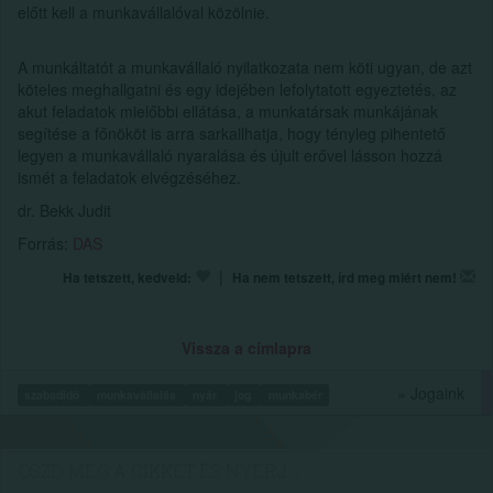
előtt kell a munkavállalóval közölnie.
A munkáltatót a munkavállaló nyilatkozata nem köti ugyan, de azt
köteles meghallgatni és egy idejében lefolytatott egyeztetés, az
akut feladatok mielőbbi ellátása, a munkatársak munkájának
segítése a főnököt is arra sarkallhatja, hogy tényleg pihentető
legyen a munkavállaló nyaralása és újult erővel lásson hozzá
ismét a feladatok elvégzéséhez.
dr. Bekk Judit
Forrás:
DAS
|
Ha tetszett, kedveld:
Ha nem tetszett, írd meg miért nem!
Vissza a címlapra
» Jogaink
szabadidő
munkavállalás
nyár
jog
munkabér
OSZD MEG A CIKKET ÉS NYERJ...