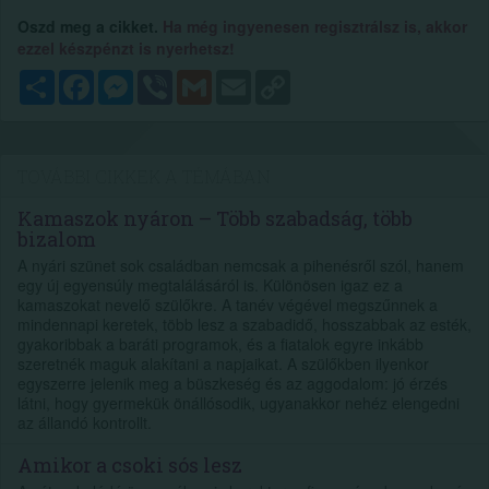
Oszd meg a cikket.
Ha még ingyenesen regisztrálsz is, akkor
ezzel készpénzt is nyerhetsz!
Megosztás
Facebook
Messenger
Viber
Gmail
Email
Copy
Link
TOVÁBBI CIKKEK A TÉMÁBAN
Kamaszok nyáron – Több szabadság, több
bizalom
A nyári szünet sok családban nemcsak a pihenésről szól, hanem
egy új egyensúly megtalálásáról is. Különösen igaz ez a
kamaszokat nevelő szülőkre. A tanév végével megszűnnek a
mindennapi keretek, több lesz a szabadidő, hosszabbak az esték,
gyakoribbak a baráti programok, és a fiatalok egyre inkább
szeretnék maguk alakítani a napjaikat. A szülőkben ilyenkor
egyszerre jelenik meg a büszkeség és az aggodalom: jó érzés
látni, hogy gyermekük önállósodik, ugyanakkor nehéz elengedni
az állandó kontrollt.
Amikor a csoki sós lesz