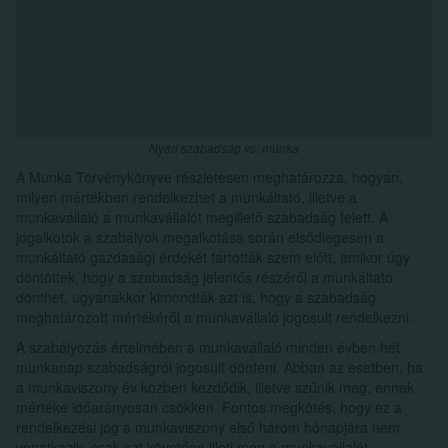
Nyári szabadság vs. munka
A Munka Törvénykönyve részletesen meghatározza, hogyan,
milyen mértékben rendelkezhet a munkáltató, illetve a
munkavállaló a munkavállalót megillető szabadság felett. A
jogalkotók a szabályok megalkotása során elsődlegesen a
munkáltató gazdasági érdekét tartották szem előtt, amikor úgy
döntöttek, hogy a szabadság jelentős részéről a munkáltató
dönthet, ugyanakkor kimondták azt is, hogy a szabadság
meghatározott mértékéről a munkavállaló jogosult rendelkezni.
A szabályozás értelmében a munkavállaló minden évben hét
munkanap szabadságról jogosult dönteni. Abban az esetben, ha
a munkaviszony év közben kezdődik, illetve szűnik meg, ennek
mértéke időarányosan csökken. Fontos megkötés, hogy ez a
rendelkezési jog a munkaviszony első három hónapjára nem
vonatkozik, csak azt követően illeti meg a munkavállalót.