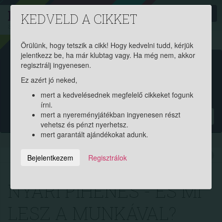
PROAKTIV
direkt
KEDVELD A CIKKET
a szerencsések klubja
| 2011 óta
Örülünk, hogy tetszik a cikk! Hogy kedvelni tudd, kérjük
jelentkezz be, ha már klubtag vagy. Ha még nem, akkor
Garantált ajándékért és
regisztrálj ingyenesen.
Ez azért jó neked,
pénznyereményért regisztrálj
mert a kedvelésednek megfelelő cikkeket fogunk
ingyen!
írni.
mert a nyereményjátékban ingyenesen részt
?
vehetsz és pénzt nyerhetsz.
mert garantált ajándékokat adunk.
2014.07.19. 08:05:56
8897
23
Bejelentkezem
Regisztrálok
NYÁRI PIHENÉS - ÉS MI
LESZ A MUNKÁVAL?