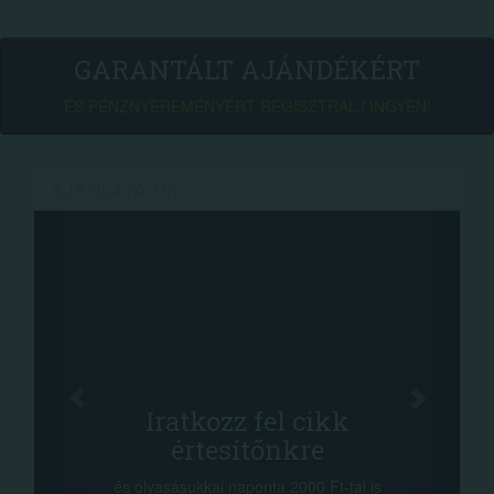
GARANTÁLT AJÁNDÉKÉRT
ÉS PÉNZNYEREMÉNYÉRT REGISZTRÁLJ INGYEN!
AJÁNLATAINK
Face
Oszd meg c
tkozz fel cikk
+1.000.00
rtesítőnkre
-nyeremény növelés j
a sorsolás napján! A c
kkal naponta 2000 Ft-tal is