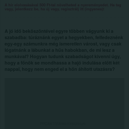
A hír elolvasásával 500 Ft-tal növelheted a nyereményedet. Ha tag
vagy, jelentkezz be, ha új vagy, regisztrálj itt (ingyenes)!
A jó idő beköszöntével egyre többen vágyunk ki a
szabadba: túráznánk egyet a hegyekben, felfedeznénk
egy-egy számunkra még ismeretlen várost, vagy csak
lógatnánk a lábunkat a hűs habokban, de mi lesz a
munkával? Hogyan tudunk szabadságot kivenni úgy,
hogy a főnök se mondhassa a hajó indulása előtt két
nappal, hogy nem enged el a hőn áhított utazásra?