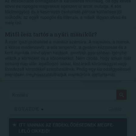
Az étcsokoládé önmagában is karakteres finomság, de egy kevés
sóval és ropogós magvakkal egészen új arcát mutatja. A sós
földimogyoró és a kesernyés csokoládé párosa különösen jól
működik: az egyik ropogós és intenzív, a másik lágyan olvad és
mély ízű.
Mitől lesz tartós a nyári manikűr?
A nyár igazi próbatétel a manikűr számára. A napsütés, a homok,
a klóros medencevíz, a sós tengervíz, a gyakori kézmosás és a
kerti munkák mind olyan hatások, amelyek gyorsabban igénybe
veszik a körmöket és a körömlakkot. Nem csoda, hogy sokan már
néhány nap után lepattogzó lakkal, kiszáradt körömággyal vagy
töredezett körmökkel szembesülnek. Pedig egy kis odafigyeléssel
jelentősen meghosszabbíthatjuk manikűrünk élettartamát.
ROVATOK
Címlap
ITT VANNAK AZ ÉRDEK­LŐDÉ­SEDNEK MEGFE­
LELŐ CIKKEID!