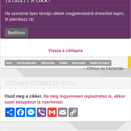
TETSZETT A CIKK?
Ha szeretnél ilyen témájú cikkek megjelenéséről értesítést kapni,
itt jelentkezz rá!
Beállítom
Vissza a címlapra
kert
kertészkedés
háztartás
hobbi
hortenzia
hobbi kertész
» Otthon és háztartás
OSZD MEG A CIKKET ÉS NYERJ...
Oszd meg a cikket.
Ha még ingyenesen regisztrálsz is, akkor
ezzel készpénzt is nyerhetsz!
Megosztás
Facebook
Messenger
Viber
Gmail
Email
Copy
Link