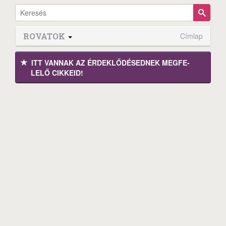
ROVATOK
Címlap
ITT VANNAK AZ ÉRDEK­LŐDÉ­SEDNEK MEGFE­
LELŐ CIKKEID!