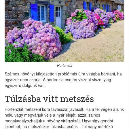
Hortenzia
Számos növényt kifejezetten problémás újra virágba borítani, ha
egyszer nem akarja. A hortenzia esetén viszont viszonylag
egyszerű dolgunk van.
Túlzásba vitt metszés
Hortenziát metszeni kora tavasszal javasolt. Ha a tél végén állunk
neki, vagy megvárjuk vele a nyár elejét, azzal sajnos
megakadályozhatjuk a növény virágzását. Ugyanígy gondot
jelenthet, ha metszéskor túlzásba esünk – túl nagy mértékű