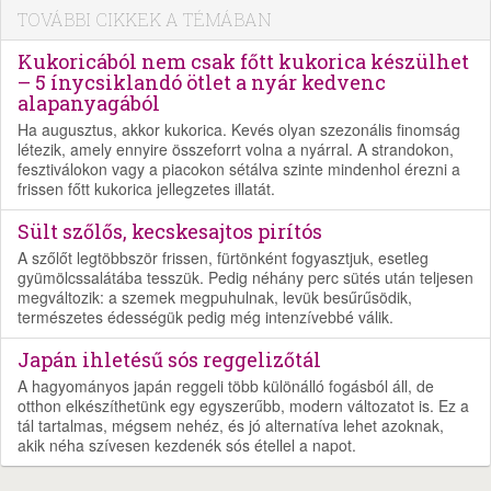
TOVÁBBI CIKKEK A TÉMÁBAN
Kukoricából nem csak főtt kukorica készülhet
– 5 ínycsiklandó ötlet a nyár kedvenc
alapanyagából
Ha augusztus, akkor kukorica. Kevés olyan szezonális finomság
létezik, amely ennyire összeforrt volna a nyárral. A strandokon,
fesztiválokon vagy a piacokon sétálva szinte mindenhol érezni a
frissen főtt kukorica jellegzetes illatát.
Sült szőlős, kecskesajtos pirítós
A szőlőt legtöbbször frissen, fürtönként fogyasztjuk, esetleg
gyümölcssalátába tesszük. Pedig néhány perc sütés után teljesen
megváltozik: a szemek megpuhulnak, levük besűrűsödik,
természetes édességük pedig még intenzívebbé válik.
Japán ihletésű sós reggelizőtál
A hagyományos japán reggeli több különálló fogásból áll, de
otthon elkészíthetünk egy egyszerűbb, modern változatot is. Ez a
tál tartalmas, mégsem nehéz, és jó alternatíva lehet azoknak,
akik néha szívesen kezdenék sós étellel a napot.