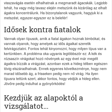
visszavágás esetén elhalhatnak a megmaradt ágacskák. Legjobb
tehát, ha vagy még tavasz elején metszünk és kizárólag az elhalt
ágakra koncentrálunk. Ha bizonytalanok vagyunk, hagyjuk ki a
metszést, egyszer-egyszer ez is belefér!
Idősek kontra fiatalok
Vannak olyan típusok, amik a fiatal ágakon hoznak bimbókat, és
vannak olyanok, hogy amelyek az idős ágaikat szeretik
felvirágoztatni. Fontos tehát kinyomozni, hogy milyen típus van a
kertünkben. A probléma oka ugyanis legtöbbször ez: A kék és
rózsaszín virágokat hozó növények az egy évet már megélt
ágaikra bízzák a virágzást, azonban ezek a hideg télben egészen
tövig elszáradhatnak. Ennek egyenes következménye, hogy nem
marad idősebb ág, a frisseken pedig nem nő virág. Ha ilyen
típusra tettünk szert, akkor fontos, hogy védjük a hideg ellen.
Jövőre pedig indulhat a gyönyörködés!
Kezdjük az alapoktól a
vizsgálatot…