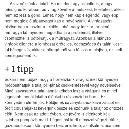
… Azaz nézzünk a talajt. Ha mindent úgy csináltunk, ahogy
mindig és korábban bő virág követte a metszést, teleltetést, akkor
nem ez lesz a gond. Lehet, hogy nem kap elegendő, vagy épp
nem megfelelő tápanyagot kap a növényünk. A virágzásért
elsősorban a foszfor a felelős, tehát nagy foszfor tartalmú
műtrágya könnyedén megoldhatja a problémát, illetve
csontliszttel is pótolhatjuk a műtrágyát. Azonban a hiányzó
virágok ellenére a lombozat erőteljes, egészséges és talán kicsit
túl bőséges is, akkor a nitrogénből van túl sok a talajban, ezt kell
semlegesítenünk.
+ 1 tipp
Sokan nem tudják, hogy a hortenziánk virág színét könnyedén
módosíthatjuk a talaj pH-jának csökkentésével vagy növelésével.
Minél savasabb a talaj, annál kékebb lesz a virágunk és minél
lúgosabb, annál inkább élénkebb rózsaszínbe borul. Ezt
könnyedén elérhetjük: Földjének savanyításhoz kávé zaccot és
őrölt citrushéjakat keverjünk össze és szórjunk a talajhoz öntözés
előtt. Nem csak az adott évben, de jövőre is élénkebb kék
színben pompázik majd. Lúgosítást kerti mésszel végezhetünk,
gazdaboltokban könnyedén beszerezhető, az alkalmazása sem