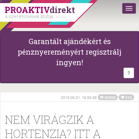
PROAKTIV
direkt
a szerencsések klubja
| 2011 óta
Garantált ajándékért és
pénznyereményért regisztrálj
ingyen!
?
2019.06.21. 16:50:48
20209
310
NEM VIRÁGZIK A
HORTENZIA? ITT A