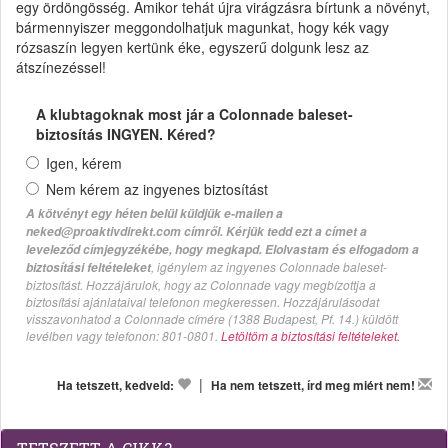
egy ördöngösség. Amikor tehát újra virágzásra bírtunk a növényt,
bármennyiszer meggondolhatjuk magunkat, hogy kék vagy
rózsaszín legyen kertünk éke, egyszerű dolgunk lesz az
átszínezéssel!
A klubtagoknak most jár a Colonnade baleset-
biztosítás INGYEN. Kéred?
Igen, kérem
Nem kérem az ingyenes biztosítást
A kötvényt egy héten belül küldjük e-mailen a
neked@proaktivdirekt.com címről. Kérjük tedd ezt a címet a
leveleződ címjegyzékébe, hogy megkapd. Elolvastam és elfogadom a
, igénylem az ingyenes Colonnade baleset-
biztosítási feltételeket
biztosítást. Hozzájárulok, hogy az Colonnade vagy megbízottja a
biztosítási ajánlataival telefonon megkeressen. Hozzájárulásodat
visszavonhatod a Colonnade címére (1388 Budapest, Pf. 14.) küldött
levélben vagy telefonon: 801-0801.
Letöltöm a biztosítási feltételeket.
|
Ha tetszett, kedveld:
Ha nem tetszett, írd meg miért nem!