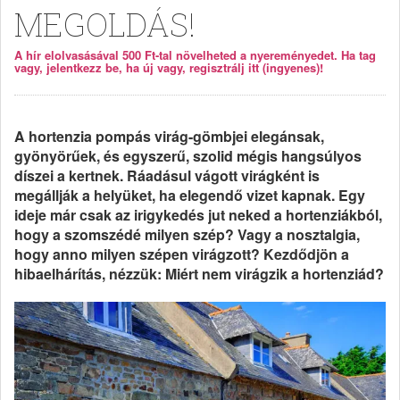
MEGOLDÁS!
A hír elolvasásával 500 Ft-tal növelheted a nyereményedet. Ha tag
vagy, jelentkezz be, ha új vagy, regisztrálj itt (ingyenes)!
A hortenzia pompás virág-gömbjei elegánsak,
gyönyörűek, és egyszerű, szolid mégis hangsúlyos
díszei a kertnek. Ráadásul vágott virágként is
megállják a helyüket, ha elegendő vizet kapnak. Egy
ideje már csak az irigykedés jut neked a hortenziákból,
hogy a szomszédé milyen szép? Vagy a nosztalgia,
hogy anno milyen szépen virágzott? Kezdődjön a
hibaelhárítás, nézzük: Miért nem virágzik a hortenziád?