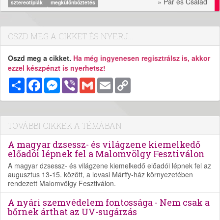
» Pár és Család
sztereotípiák
megkülönböztetés
OSZD MEG A CIKKET ÉS NYERJ...
Oszd meg a cikket.
Ha még ingyenesen regisztrálsz is, akkor
ezzel készpénzt is nyerhetsz!
Megosztás
Facebook
Messenger
Viber
Gmail
Email
Copy
Link
TOVÁBBI CIKKEK A TÉMÁBAN
A magyar dzsessz- és világzene kiemelkedő
előadói lépnek fel a Malomvölgy Fesztiválon
A magyar dzsessz- és világzene kiemelkedő előadói lépnek fel az
augusztus 13-15. között, a lovasi Márffy-ház környezetében
rendezett Malomvölgy Fesztiválon.
A nyári szemvédelem fontossága - Nem csak a
bőrnek árthat az UV-sugárzás