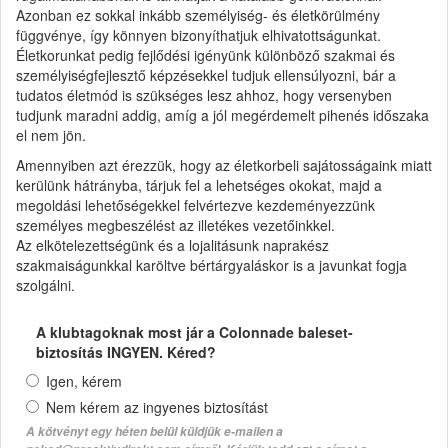
Azonban ez sokkal inkább személyiség- és életkörülmény
függvénye, így könnyen bizonyíthatjuk elhivatottságunkat.
Életkorunkat pedig fejlődési igényünk különböző szakmai és
személyiségfejlesztő képzésekkel tudjuk ellensúlyozni, bár a
tudatos életmód is szükséges lesz ahhoz, hogy versenyben
tudjunk maradni addig, amíg a jól megérdemelt pihenés időszaka
el nem jön.
Amennyiben azt érezzük, hogy az életkorbeli sajátosságaink miatt
kerülünk hátrányba, tárjuk fel a lehetséges okokat, majd a
megoldási lehetőségekkel felvértezve kezdeményezzünk
személyes megbeszélést az illetékes vezetőinkkel.
Az elkötelezettségünk és a lojalitásunk naprakész
szakmaiságunkkal karöltve bértárgyaláskor is a javunkat fogja
szolgálni.
A klubtagoknak most jár a Colonnade baleset-
biztosítás INGYEN. Kéred?
Igen, kérem
Nem kérem az ingyenes biztosítást
A kötvényt egy héten belül küldjük e-mailen a