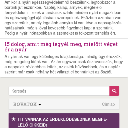
Amikor a nyári egészségvédelemről beszélünk, legtöbbször a
bőrünk jut eszünkbe. Naptej, kalap, árnyék, megfelelő
fényvédelem – ezek a tanácsok szinte minden nyári magazinban
és egészségügyi ajánlásban szerepelnek. Eközben azonban van
egy szervünk, amely legalább annyira ki van téve a napsugárzás
hatásainak, mégis jóval kevesebb figyelmet kap: a szemünk.
Pedig a nyári hónapokban a szemeket is fokozott terhelés éri.
15 dolog, amit még tegyél meg, mielőtt véget
ér a nyár
A nyárnak van egy különleges tulajdonsága: mindig úgy érezzük,
még rengeteg időnk van. Aztán egyszer csak észrevesszük, hogy
a nappalok rövidebbek lettek, az esték hűvösebbek, és a naptár
szerint már csak néhány hét választ el bennünket az ősztől.
ROVATOK
Címlap
ITT VANNAK AZ ÉRDEK­LŐDÉ­SEDNEK MEGFE­
LELŐ CIKKEID!