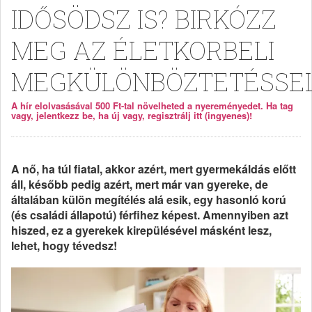
IDŐSÖDSZ IS? BIRKÓZZ
MEG AZ ÉLETKORBELI
MEGKÜLÖNBÖZTETÉSSEL
A hír elolvasásával 500 Ft-tal növelheted a nyereményedet. Ha tag
vagy, jelentkezz be, ha új vagy, regisztrálj itt (ingyenes)!
A nő, ha túl fiatal, akkor azért, mert gyermekáldás előtt
áll, később pedig azért, mert már van gyereke, de
általában külön megítélés alá esik, egy hasonló korú
(és családi állapotú) férfihez képest. Amennyiben azt
hiszed, ez a gyerekek kirepülésével másként lesz,
lehet, hogy tévedsz!