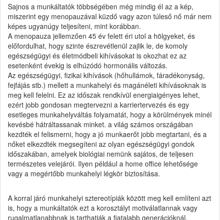
Sajnos a munkáltatók többségében még mindig él az a kép,
miszerint egy menopauzával küzdő vagy azon túleső nő már nem
képes ugyanúgy teljesíteni, mint korábban.
A menopauza jellemzően 45 év felett éri utol a hölgyeket, és
előfordulhat, hogy szinte észrevétlenül zajlik le, de komoly
egészségügyi és életmódbeli kihívásokat is okozhat ez az
esetenként évekig is elhúzódó hormonális változás.
Az egészségügyi, fizikai kihívások (hőhullámok, fáradékonyság,
fejfájás stb.) mellett a munkahelyi és magánéleti kihívásoknak is
meg kell felelni. Ez az időszak rendkívül energiaigényes lehet,
ezért jobb gondosan megtervezni a karriertervezés és egy
esetleges munkahelyváltás folyamatát, hogy a körülmények minél
kevésbé hátráltassanak minket. a világ számos országában
kezdték el felismerni, hogy a jó munkaerőt jobb megtartani, és a
nőket elkezdték megsegíteni az olyan egészségügyi gondok
időszakában, amelyek biológiai nemünk sajátos, de teljesen
természetes velejárói. Ilyen például a home office lehetősége
vagy a megértőbb munkahelyi légkör biztosítása.
A korral járó munkahelyi sztereotípiák között meg kell említeni azt
is, hogy a munkáltatók ezt a korosztályt motiválatlannak vagy
rugalmatlanabbnak is tarthatják a fiatalabb generációknál.