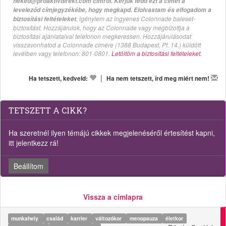
neked@proaktivdirekt.com címről. Kérjük tedd ezt a címet a
leveleződ címjegyzékébe, hogy megkapd. Elolvastam és elfogadom a
, igénylem az ingyenes Colonnade baleset-
biztosítási feltételeket
biztosítást. Hozzájárulok, hogy az Colonnade vagy megbízottja a
biztosítási ajánlataival telefonon megkeressen. Hozzájárulásodat
visszavonhatod a Colonnade címére (1388 Budapest, Pf. 14.) küldött
levélben vagy telefonon: 801-0801.
Letöltöm a biztosítási feltételeket.
|
Ha tetszett, kedveld:
Ha nem tetszett, írd meg miért nem!
TETSZETT A CIKK?
Ha szeretnél ilyen témájú cikkek megjelenéséről értesítést kapni,
itt jelentkezz rá!
Beállítom
Vissza a címlapra
munkahely
család
karrier
változókor
menopauza
életkor