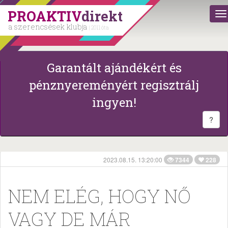
PROAKTIV
direkt
a szerencsések klubja
| 2011 óta
Garantált ajándékért és
pénznyereményért regisztrálj
ingyen!
?
2023.08.15. 13:20:00
7344
228
NEM ELÉG, HOGY NŐ
VAGY DE MÁR