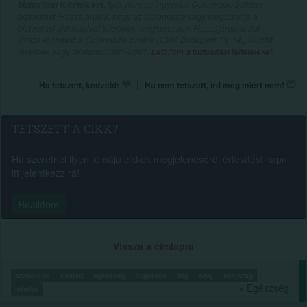
, igénylem az ingyenes Colonnade baleset-
biztosítási feltételeket
biztosítást. Hozzájárulok, hogy az Colonnade vagy megbízottja a
biztosítási ajánlataival telefonon megkeressen. Hozzájárulásodat
visszavonhatod a Colonnade címére (1388 Budapest, Pf. 14.) küldött
levélben vagy telefonon: 801-0801.
Letöltöm a biztosítási feltételeket.
|
Ha tetszett, kedveld:
Ha nem tetszett, írd meg miért nem!
TETSZETT A CIKK?
Ha szeretnél ilyen témájú cikkek megjelenéséről értesítést kapni,
itt jelentkezz rá!
Beállítom
Vissza a címlapra
szabadidő
család
egészség
fogorvos
fog
száj
szájszag
» Egészség
lehelet