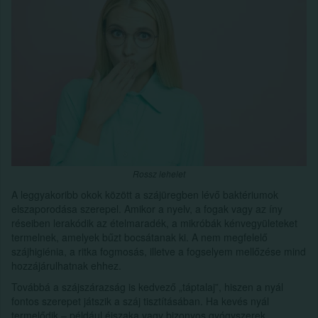
Rossz lehelet
A leggyakoribb okok között a szájüregben lévő baktériumok
elszaporodása szerepel. Amikor a nyelv, a fogak vagy az íny
réseiben lerakódik az ételmaradék, a mikróbák kénvegyületeket
termelnek, amelyek bűzt bocsátanak ki. A nem megfelelő
szájhigiénia, a ritka fogmosás, illetve a fogselyem mellőzése mind
hozzájárulhatnak ehhez.
Továbbá a szájszárazság is kedvező „táptalaj”, hiszen a nyál
fontos szerepet játszik a száj tisztításában. Ha kevés nyál
termelődik – például éjszaka vagy bizonyos gyógyszerek