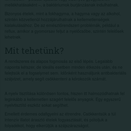
mellékhatásaként –, a baktériumok burjánzásnak indulhatnak.
Bizonyos ételek, mint a fokhagyma, a hagyma vagy az alkohol,
szintén közvetlenül hozzájárulhatnak a kellemetlenségek
kialakulásához. De az emésztőrendszeri problémák, például a
reflux, amikor a gyomorsav feljut a nyelőcsőbe, szintén felelősek
lehetnek.
Mit tehetünk?
A rendszeres és alapos fogmosás az első lépés. Legalább
naponta kétszer, de ideális esetben minden étkezés után, és ne
felejtsük el a fogselymet sem. Időnként használjunk antibakteriális
szájvizet, amely segít csökkenteni a kórokozók számát.
A nyelv tisztítása különösen fontos, hiszen itt halmozódhatnak fel
leginkább a kellemetlen szagért felelős anyagok. Egy egyszerű
nyelvtisztító eszköz sokat segíthet.
Emellett érdemes odafigyelni az étrendre. Csökkentsük a túl
intenzív illatot árasztó ételek fogyasztását, és pótoljuk a
folyadékot, hogy elkerüljük a szájszárazságot.