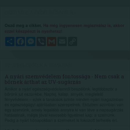
OSZD MEG A CIKKET ÉS NYERJ...
Oszd meg a cikket.
Ha még ingyenesen regisztrálsz is, akkor
ezzel készpénzt is nyerhetsz!
Megosztás
Facebook
Messenger
Viber
Gmail
Email
Copy
Link
TOVÁBBI CIKKEK A TÉMÁBAN
A nyári szemvédelem fontossága - Nem csak a
bőrnek árthat az UV-sugárzás
Amikor a nyári egészségvédelemről beszélünk, legtöbbször a
bőrünk jut eszünkbe. Naptej, kalap, árnyék, megfelelő
fényvédelem – ezek a tanácsok szinte minden nyári magazinban
és egészségügyi ajánlásban szerepelnek. Eközben azonban van
egy szervünk, amely legalább annyira ki van téve a napsugárzás
hatásainak, mégis jóval kevesebb figyelmet kap: a szemünk.
Pedig a nyári hónapokban a szemeket is fokozott terhelés éri.