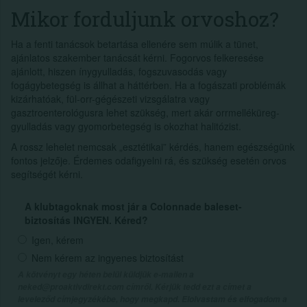
Mikor forduljunk orvoshoz?
Ha a fenti tanácsok betartása ellenére sem múlik a tünet,
ajánlatos szakember tanácsát kérni. Fogorvos felkeresése
ajánlott, hiszen ínygyulladás, fogszuvasodás vagy
fogágybetegség is állhat a háttérben. Ha a fogászati problémák
kizárhatóak, fül-orr-gégészeti vizsgálatra vagy
gasztroenterológusra lehet szükség, mert akár orrmelléküreg-
gyulladás vagy gyomorbetegség is okozhat halitózist.
A rossz lehelet nemcsak „esztétikai” kérdés, hanem egészségünk
fontos jelzője. Érdemes odafigyelni rá, és szükség esetén orvos
segítségét kérni.
A klubtagoknak most jár a Colonnade baleset-
biztosítás INGYEN. Kéred?
Igen, kérem
Nem kérem az ingyenes biztosítást
A kötvényt egy héten belül küldjük e-mailen a
neked@proaktivdirekt.com címről. Kérjük tedd ezt a címet a
leveleződ címjegyzékébe, hogy megkapd. Elolvastam és elfogadom a