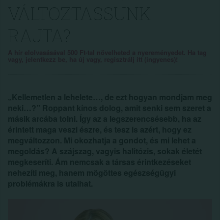
VÁLTOZTASSUNK
RAJTA?
A hír elolvasásával 500 Ft-tal növelheted a nyereményedet. Ha tag
vagy, jelentkezz be, ha új vagy, regisztrálj itt (ingyenes)!
„Kellemetlen a lehelete…, de ezt hogyan mondjam meg
neki…?” Roppant kínos dolog, amit senki sem szeret a
másik arcába tolni. Így az a legszerencsésebb, ha az
érintett maga veszi észre, és tesz is azért, hogy ez
megváltozzon. Mi okozhatja a gondot, és mi lehet a
megoldás? A szájszag, vagyis halitózis, sokak életét
megkeseríti. Ám nemcsak a társas érintkezéseket
nehezíti meg, hanem mögöttes egészségügyi
problémákra is utalhat.