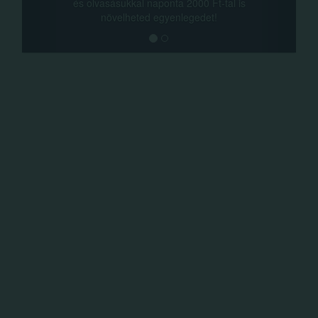
vasásukkal naponta 2000 Ft-tal is
megosztási lehető
növelheted egyenlegedet!