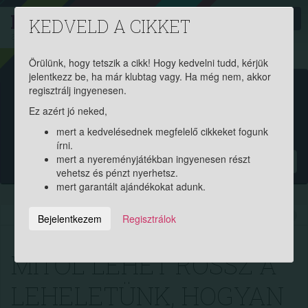
PROAKTIV
direkt
KEDVELD A CIKKET
a szerencsések klubja
| 2011 óta
Örülünk, hogy tetszik a cikk! Hogy kedvelni tudd, kérjük
jelentkezz be, ha már klubtag vagy. Ha még nem, akkor
Garantált ajándékért és
regisztrálj ingyenesen.
Ez azért jó neked,
pénznyereményért regisztrálj
mert a kedvelésednek megfelelő cikkeket fogunk
ingyen!
írni.
mert a nyereményjátékban ingyenesen részt
?
vehetsz és pénzt nyerhetsz.
mert garantált ajándékokat adunk.
2024.12.06. 12:39:02
6370
215
Bejelentkezem
Regisztrálok
MITŐL LEHET ROSSZ A
LEHELETÜNK, HOGYAN