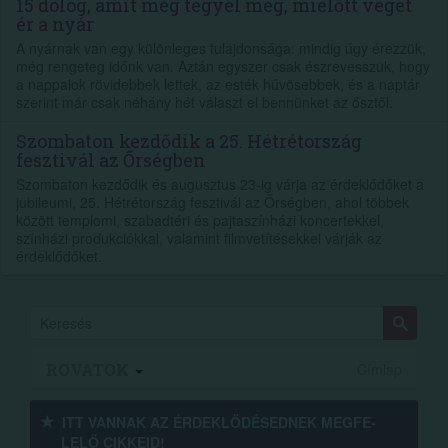
15 dolog, amit még tegyél meg, mielőtt véget
ér a nyár
A nyárnak van egy különleges tulajdonsága: mindig úgy érezzük,
még rengeteg időnk van. Aztán egyszer csak észrevesszük, hogy
a nappalok rövidebbek lettek, az esték hűvösebbek, és a naptár
szerint már csak néhány hét választ el bennünket az ősztől.
Szombaton kezdődik a 25. Hétrétország
fesztivál az Őrségben
Szombaton kezdődik és augusztus 23-ig várja az érdeklődőket a
jubileumi, 25. Hétrétország fesztivál az Őrségben, ahol többek
között templomi, szabadtéri és pajtaszínházi koncertekkel,
színházi produkciókkal, valamint filmvetítésekkel várják az
érdeklődőket.
ROVATOK
Címlap
ITT VANNAK AZ ÉRDEK­LŐDÉ­SEDNEK MEGFE­
LELŐ CIKKEID!