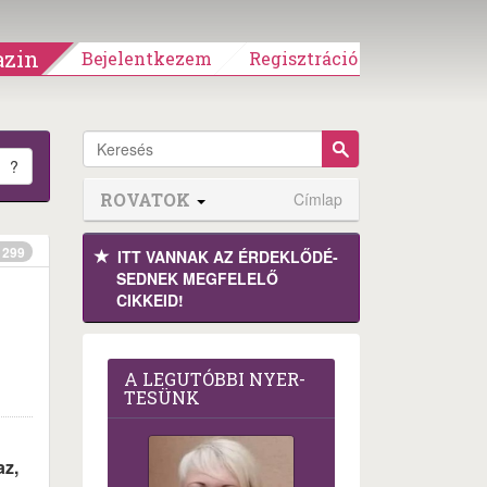
zin
Bejelentkezem
Regisztráció
?
ROVATOK
Címlap
299
ITT VANNAK AZ ÉRDEK­LŐDÉ­
SEDNEK MEGFE­LELŐ
CIKKEID!
A LEG­U­TÓB­BI NYER­
TE­SÜNK
az,