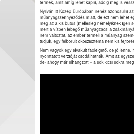
termék, amit amíg lehet kapni, addig meg is vess
Nyilván itt Közép-Európában nehéz azonosulni az
műanyagszennyeződés miatt, de ezt nem lehet egys
meg az a kis butus (mellesleg némelyiknek igen sok
mert a vízben lebegő műanyagzacsi a zsákmányáll
nem változtat, az ember termeli a műanyag szemet
tudjuk, egy felborult ökoszisztéma nem kis fejtörés
Nem vagyok egy elvakult faölelgető, de jó lenne,
nyomtatott verzióját csodálhatnák. Amit az egys
de- ahogy már elhangzott – a sok kicsi sokra meg