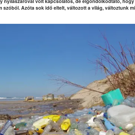
 nyílászáróval volt kapcsolatos, de elgondolkodtató, hogy
zóból. Azóta sok idő eltelt, változott a világ, változtunk mi