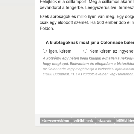
Felejtsük el a csillámport. Meg a csillámos akár
bevándorol a tengerbe. Leegyszerűsítve, termész
Ezek apróságok és millió ilyen van még. Egy dolg
csak egy eldobott szemét. Ha 500 ember dob el m
Földön.
A klubtagoknak most jár a Colonnade bale
Igen, kérem
Nem kérem az ingyenes 
A kötvényt egy héten belül küldjük e-mailen a neked@
hogy megkapd. Elolvastam és elfogadom a biztosítási 
az Colonnade vagy megbízottja a biztosítási ajánlatai
(1388 Budapest, Pf. 14.) küldött levélben vagy telefono
környezetvédelem
belföldi hírek
háztartás
külföldi hír