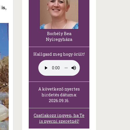
 is,
Borbély Bea
Nyíregyháza
Hallgasd meg hogy örült!
A következő nyertes
hirdetés dátuma:
2026.09.16.
Csatlakozz ingyen, ha Te
is nyerni szeretnél!