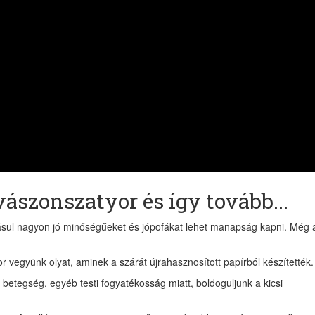
Iratko
ci
értesí
és olva
naponta 200
növel
egyenl
ászonszatyor és így tovább...
ásul nagyon jó minőségűeket és jópofákat lehet manapság kapni. Még 
r vegyünk olyat, aminek a szárát újrahasznosított papírból készítették.
betegség, egyéb testi fogyatékosság miatt, boldoguljunk a kicsi