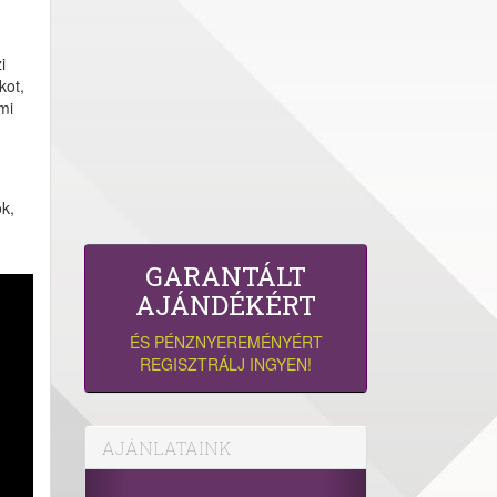
i
kot,
mi
k,
GARANTÁLT
AJÁNDÉKÉRT
ÉS PÉNZNYEREMÉNYÉRT
REGISZTRÁLJ INGYEN!
AJÁNLATAINK