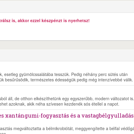
álsz is, akkor ezzel készpénzt is nyerhetsz!
juk, esetleg gyümölcssalátába tesszük. Pedig néhány perc sütés után
ük besűrűsödik, természetes édességük pedig még intenzívebbé válik.
ól áll, de otthon elkészíthetünk egy egyszerűbb, modern változatot is
lehet azoknak, akik néha szívesen kezdenék sós étellel a napot.
es xantángumi-fogyasztás és a vastagbélgyulladás
asztás megváltoztatta a bélmikrobiótát, meggyengítette a bélfal védőgá
ban.