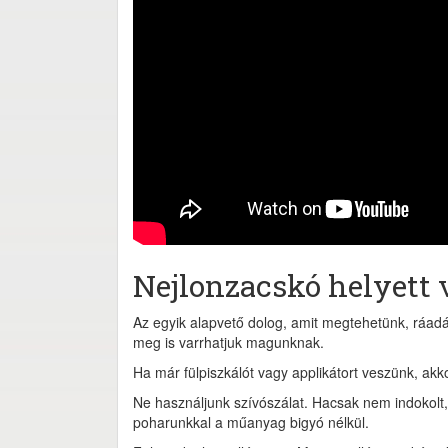
Nejlonzacskó helyett v
Az egyik alapvető dolog, amit megtehetünk, ráad
meg is varrhatjuk magunknak.
Ha már fülpiszkálót vagy applikátort veszünk, akko
Ne használjunk szívószálat. Hacsak nem indokolt, 
poharunkkal a műanyag bigyó nélkül.