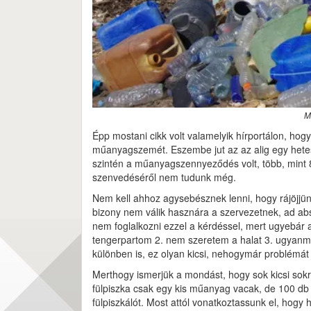
M
Épp mostani cikk volt valamelyik hírportálon, hogy
műanyagszemét. Eszembe jut az az alig egy hetes
szintén a műanyagszennyeződés volt, több, mint 
szenvedéséről nem tudunk még.
Nem kell ahhoz agysebésznek lenni, hogy rájöjjü
bizony nem válik hasznára a szervezetnek, ad abs
nem foglalkozni ezzel a kérdéssel, mert ugyebár 
tengerpartom 2. nem szeretem a halat 3. ugyanm
különben is, ez olyan kicsi, nehogymár problémát 
Merthogy ismerjük a mondást, hogy sok kicsi sokr
fülpiszka csak egy kis műanyag vacak, de 100 d
fülpiszkálót. Most attól vonatkoztassunk el, hogy h