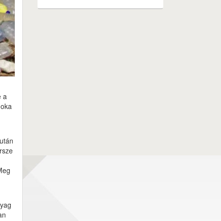
e a
 oka
 után
rsze
 Meg
nyag
an