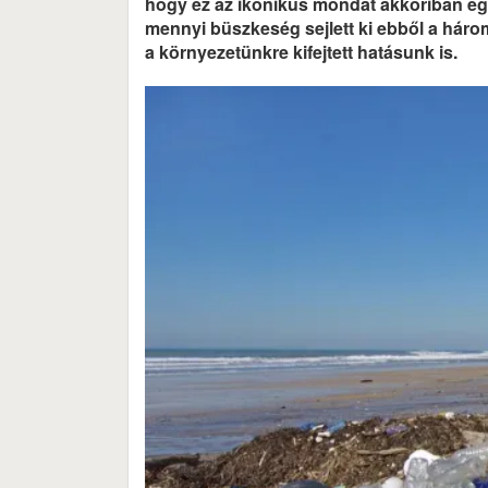
hogy ez az ikonikus mondat akkoriban egy
mennyi büszkeség sejlett ki ebből a három s
a környezetünkre kifejtett hatásunk is.