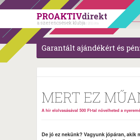
PROAKTIV
direkt
a szerencsések klubja
| 2011 óta
Garantált ajándékért és pén
MERT EZ MŰA
A hír elolvasásával 500 Ft-tal növelheted a nyeremén
De jó ez nekünk? Vagyunk jópáran, akik m