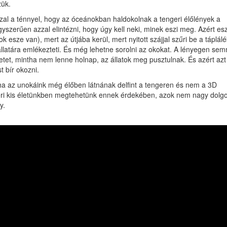
zük.
zal a ténnyel, hogy az óceánokban haldokolnak a tengeri élőlények a
zerűen azzal elintézni, hogy úgy kell neki, minek eszi meg. Azért esz
 esze van), mert az útjába kerül, mert nyitott szájjal szűri be a táplálé
atára emlékezteti. És még lehetne sorolni az okokat. A lényegen sem
et, mintha nem lenne holnap, az állatok meg pusztulnak. És azért azt
t bír okozni.
 ha az unokáink még élőben látnának delfint a tengeren és nem a 3D
zeri kis életünkben megtehetünk ennek érdekében, azok nem nagy dolgo
y.