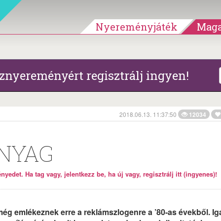
Nyereményjáték
Maga
znyereményért regisztrálj ingyen!
2018.06.13. 11:37:50
12034
NYAG
yedet. Ha tag vagy, jelentkezz be, ha új vagy, regisztrálj itt (ingyenes)!
ég emlékeznek erre a reklámszlogenre a ’80-as évekből. Ig