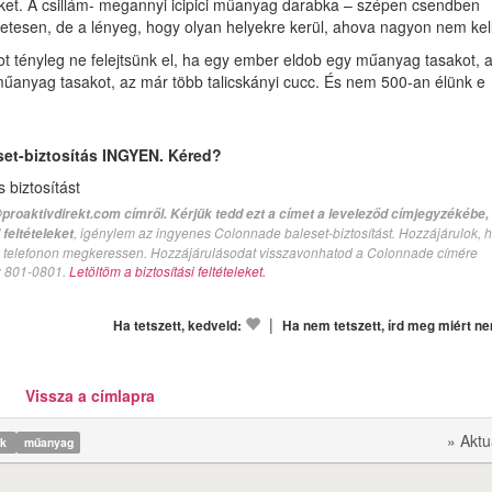
miket. A csillám- megannyi icipici műanyag darabka – szépen csendben
etesen, de a lényeg, hogy olyan helyekre kerül, ahova nagyon nem kel
ot tényleg ne felejtsünk el, ha egy ember eldob egy műanyag tasakot, 
űanyag tasakot, az már több talicskányi cucc. És nem 500-an élünk e
set-biztosítás INGYEN. Kéred?
biztosítást
proaktivdirekt.com címről. Kérjük tedd ezt a címet a leveleződ címjegyzékébe,
, igénylem az ingyenes Colonnade baleset-biztosítást. Hozzájárulok, 
feltételeket
val telefonon megkeressen. Hozzájárulásodat visszavonhatod a Colonnade címére
n: 801-0801.
Letöltöm a biztosítási feltételeket.
|
Ha tetszett, kedveld:
Ha nem tetszett, írd meg miért n
Vissza a címlapra
» Aktu
ek
műanyag