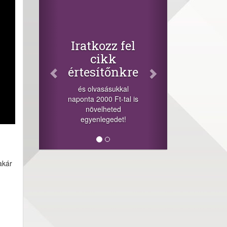
Facebook
Oszd meg
cikkeinket
+1.000.000 Ft...
zz fel
-nyeremény növelés jár
kk
a szerencsésnek a
tőnkre
sorsolás napján! A
cikkek alján találsz
sásukkal
megosztási
0 Ft-tal is
lehetőséget. Lájkolj is
heted
minket!
egedet!
akár