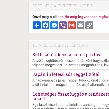
OSZD MEG A CIKKET ÉS NYERJ...
Oszd meg a cikket.
Ha még ingyenesen regisztr
Megosztás
Facebook
Messenger
Viber
Gmail
Email
Copy
Link
TOVÁBBI CIKKEK A TÉMÁBAN
Sült szőlős, kecskesajtos pirítós
A szőlőt legtöbbször frissen, fürtönként fogyaszt
teljesen megváltozik: a szemek megpuhulnak, lev
Japán ihletésű sós reggelizőtál
A hagyományos japán reggeli több különálló fogásb
a tál tartalmas, mégsem nehéz, és jó alternatíva 
Lehetséges összefüggés a rendszer
között
Egy brazil kísérletben a krónikus xantángumi-fogy
és vastagbélgyulladást idézett elő kísérleti állatok