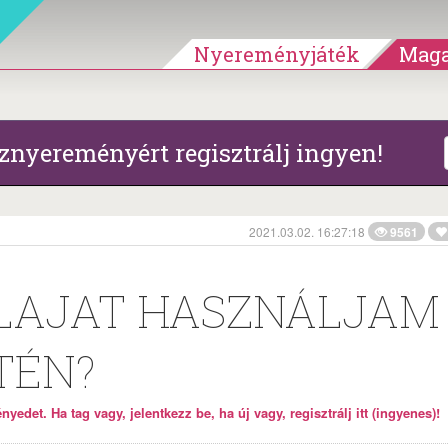
Nyereményjáték
Maga
znyereményért regisztrálj ingyen!
2021.03.02. 16:27:18
9561
OLAJAT HASZNÁLJAM
TÉN?
yedet. Ha tag vagy, jelentkezz be, ha új vagy, regisztrálj itt (ingyenes)!