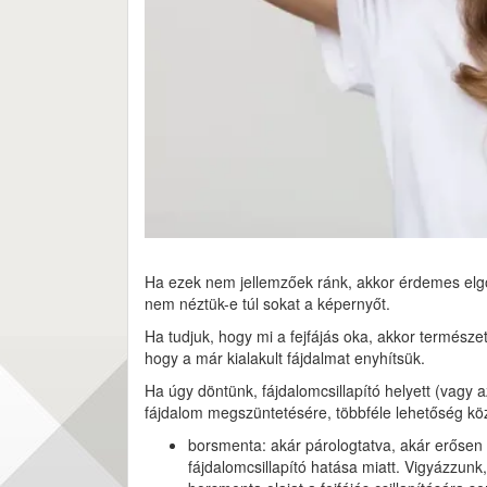
Ha ezek nem jellemzőek ránk, akkor érdemes elgo
nem néztük-e túl sokat a képernyőt.
Ha tudjuk, hogy mi a fejfájás oka, akkor természe
hogy a már kialakult fájdalmat enyhítsük.
Ha úgy döntünk, fájdalomcsillapító helyett (vagy a
fájdalom megszüntetésére, többféle lehetőség köz
borsmenta: akár párologtatva, akár erősen 
fájdalomcsillapító hatása miatt. Vigyázzu