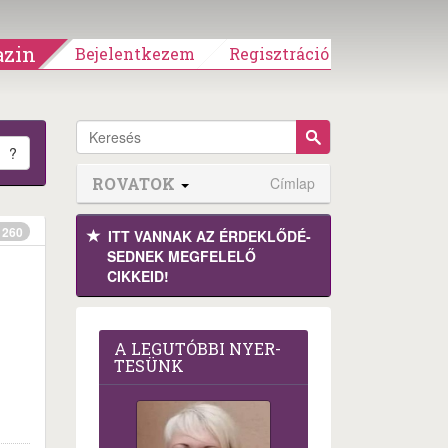
zin
Bejelentkezem
Regisztráció
?
ROVATOK
Címlap
260
ITT VANNAK AZ ÉRDEK­LŐDÉ­
SEDNEK MEGFE­LELŐ
CIKKEID!
A LEG­U­TÓB­BI NYER­
TE­SÜNK