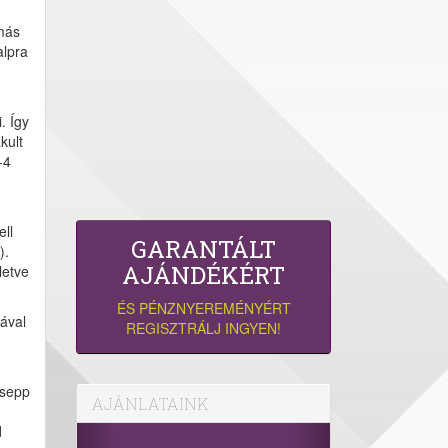
omás
alpra
. Így
kult
-4
ell
GARANTÁLT
).
AJÁNDÉKÉRT
letve
ÉS PÉNZNYEREMÉNYÉRT
ával
REGISZTRÁLJ INGYEN!
csepp
AJÁNLATAINK
d