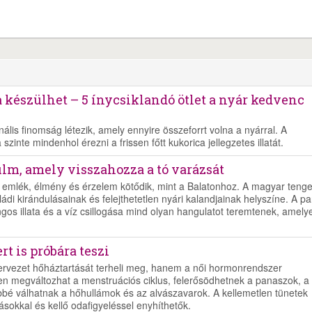
 készülhet – 5 ínycsiklandó ötlet a nyár kedvenc
lis finomság létezik, amely ennyire összeforrt volna a nyárral. A
zinte mindenhol érezni a frissen főtt kukorica jellegzetes illatát.
ilm, amely visszahozza a tó varázsát
emlék, élmény és érzelem kötődik, mint a Balatonhoz. A magyar tenge
di kirándulásainak és felejthetetlen nyári kalandjainak helyszíne. A pa
ngos illata és a víz csillogása mind olyan hangulatot teremtenek, amely
t is próbára teszi
zervezet hőháztartását terheli meg, hanem a női hormonrendszer
en megváltozhat a menstruációs ciklus, felerősödhetnek a panaszok, a
bé válhatnak a hőhullámok és az alvászavarok. A kellemetlen tünetek
ásokkal és kellő odafigyeléssel enyhíthetők.