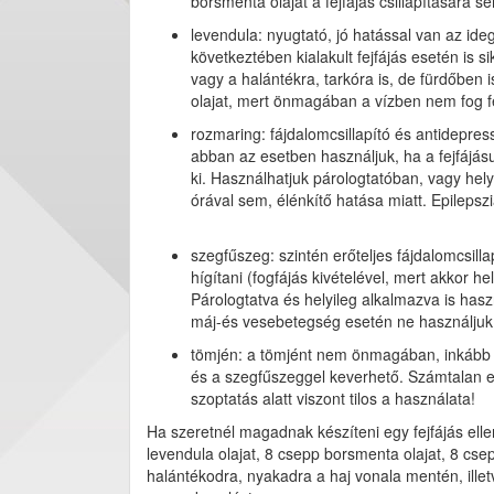
borsmenta olajat a fejfájás csillapítására s
levendula: nyugtató, jó hatással van az i
következtében kialakult fejfájás esetén is s
vagy a halántékra, tarkóra is, de fürdőben 
olajat, mert önmagában a vízben nem fog fe
rozmaring: fájdalomcsillapító és antidepres
abban az esetben használjuk, ha a fejfájás
ki. Használhatjuk párologtatóban, vagy hely
órával sem, élénkítő hatása miatt. Epilepsz
szegfűszeg: szintén erőteljes fájdalomcsilla
hígítani (fogfájás kivételével, mert akkor 
Párologtatva és helyileg alkalmazva is haszn
máj-és vesebetegség esetén ne használjuk
tömjén: a tömjént nem önmagában, inkább a 
és a szegfűszeggel keverhető. Számtalan eg
szoptatás alatt viszont tilos a használata!
Ha szeretnél magadnak készíteni egy fejfájás ell
levendula olajat, 8 csepp borsmenta olajat, 8 cse
halántékodra, nyakadra a haj vonala mentén, ille