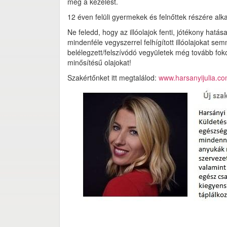
meg a kezelést.
12 éven felüli gyermekek és felnőttek részére alk
Ne feledd, hogy az illóolajok fenti, jótékony hatá
mindenféle vegyszerrel felhígított illóolajokat s
belélegzett/felszívódó vegyületek még tovább fo
minősítésű olajokat!
Szakértőnket itt megtalálod:
www.harsanyijulia.c