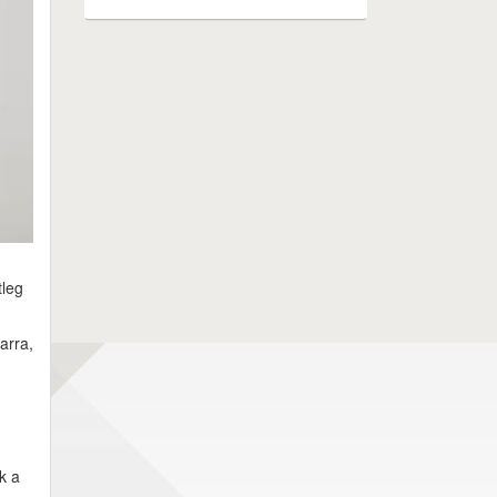
tleg
arra,
k a