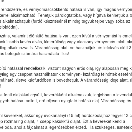
em!
degrendszerre, és vérnyomáscsökkentő hatása is van, így magas vérny
ikerrel alkalmazható. Tehetjük párologtatóba, vagy hígítva kenhetjük a t
is alkalmazhatjuk (fürdő készítésénél mindig tegyük tejbe vagy sóba az
loldódni).
száns, valamint élénkítő hatása is van, ezen kívül a vérnyomást is emeli
unk inkább kevés alvás, kimerültség vagy alacsony vérnyomás miatt ala
ileg alkalmazva is. Várandósság alatt ne használjuk, és lefekvés előtt 3
iás betegek számára használata tilos!
pító hatással rendelkezik, viszont nagyon erős olaj, így alaposan meg k
helyileg egy cseppet használhatunk töményen- kizárólag felnőttek esetén!
álható, illetve kádfürdőben is bevethetjük. A várandósság ideje alatt, il
!
fenti olajokkal együtt, keverékként alkalmazzuk, legjobban a levendul
yéb hatása mellett, erőteljesen nyugtató hatású olaj. Várandósság és
eni keveréket, akkor egy evőkanálnyi (15 ml) hordozóolajhoz tegyél 12 
pp rozmaring olajat, 4 csepp kakukkfű olajat. Ezt a keveréket kend a
tve oda, ahol a fájdalmat a legerősebben érzed. Ha szükséges, ismétel