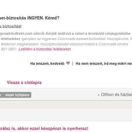
set-biztosítás INGYEN. Kéred?
biztosítást
proaktivdirekt.com címről. Kérjük tedd ezt a címet a leveleződ címjegyzékébe,
, igénylem az ingyenes Colonnade baleset-biztosítást. Hozzájárulok, 
feltételeket
val telefonon megkeressen. Hozzájárulásodat visszavonhatod a Colonnade címére
n: 801-0801.
Letöltöm a biztosítási feltételeket.
|
Ha tetszett, kedveld:
Ha nem tetszett, írd meg miért n
Vissza a címlapra
» Otthon és házta
en
olajak fejfájásra
álsz is, akkor ezzel készpénzt is nyerhetsz!