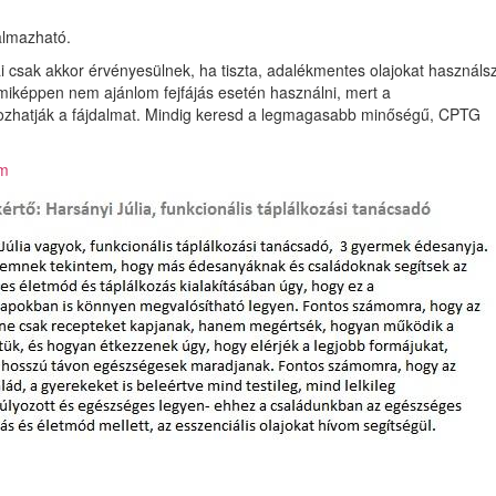
almazható.
sai csak akkor érvényesülnek, ha tiszta, adalékmentes olajokat használs
emmiképpen nem ajánlom fejfájás esetén használni, mert a
Iratk
kozhatják a fájdalmat. Mindig keresd a legmagasabb minőségű, CPTG
c
értes
om
és olv
naponta 2
növ
egyen