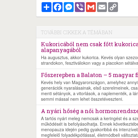
Megosztás
Facebook
Messenger
Viber
Gmail
Email
Copy
Link
TOVÁBBI CIKKEK A TÉMÁBAN
Kukoricából nem csak főtt kukorica
alapanyagából
Ha augusztus, akkor kukorica. Kevés olyan szezoná
strandokon, fesztiválokon vagy a piacokon sétálva s
Főszerepben a Balaton – 5 magyar f
Kevés hely van Magyarországon, amelyhez annyi 
generációk nyaralásainak, első szerelmeinek, csalá
menti sétányok, a vitorlások, a naplementék, a lá
semmi mással nem lehet összetéveszteni.
A nyári hőség a női hormonrendszer
A tartós nyári meleg nemcsak a keringést és a s
működését is befolyásolhatja. Ennek következtéb
menopauza idején pedig gyakoribbá és intenzíveb
megfelelő folyadékpótlással, életmódbeli változtat