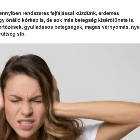
mennyiben rendszeres fejfájással küzdünk, érdemes
egy önálló kórkép is, de sok más betegség kísérőtünete is.
 fertőzések, gyulladásos betegségek, magas vérnyomás, nya
rültség stb.