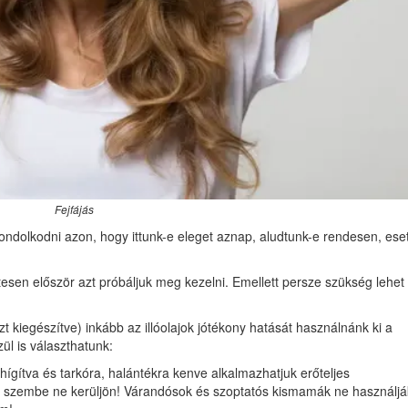
Fejfájás
ndolkodni azon, hogy ittunk-e eleget aznap, aludtunk-e rendesen, ese
tesen először azt próbáljuk meg kezelni. Emellett persze szükség lehet 
zt kiegészítve) inkább az illóolajok jótékony hatását használnánk ki a
ül is választhatunk:
hígítva és tarkóra, halántékra kenve alkalmazhatjuk erőteljes
nk, szembe ne kerüljön! Várandósok és szoptatós kismamák ne használjá