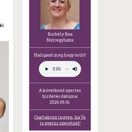
ki
Borbély Bea
Nyíregyháza
Hallgasd meg hogy örült!
A következő nyertes
hirdetés dátuma:
2026.09.16.
Csatlakozz ingyen, ha Te
is nyerni szeretnél!