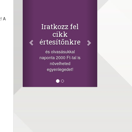
Facebook
Oszd meg
cikkeinket
z! A
+1.000.000 Ft...
ozz fel
-nyeremény növelés jár
ikk
a szerencsésnek a
ítőnkre
sorsolás napján! A
cikkek alján találsz
asásukkal
megosztási
000 Ft-tal is
lehetőséget. Lájkolj is
elheted
minket!
legedet!