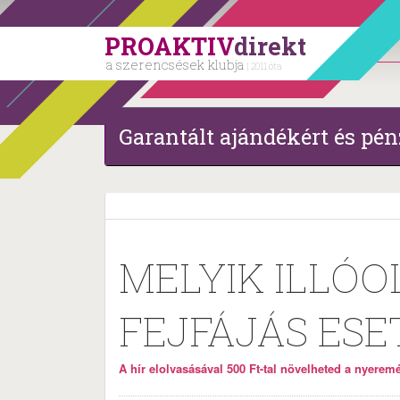
PROAKTIV
direkt
a szerencsések klubja
| 2011 óta
Garantált ajándékért és pén
MELYIK ILLÓ
FEJFÁJÁS ESE
A hír elolvasásával 500 Ft-tal növelheted a nyeremén