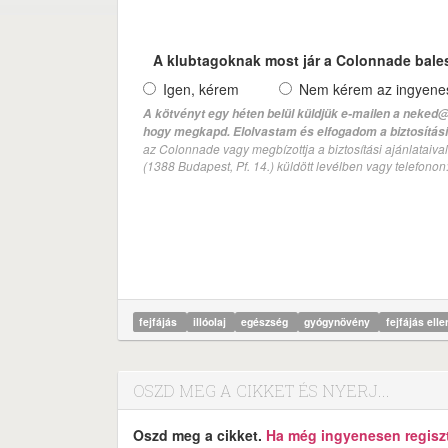
A klubtagoknak most jár a Colonnade bale
Igen, kérem
Nem kérem az ingyenes 
A kötvényt egy héten belül küldjük e-mailen a neked@
hogy megkapd. Elolvastam és elfogadom a biztosítási 
az Colonnade vagy megbízottja a biztosítási ajánlatai
(1388 Budapest, Pf. 14.) küldött levélben vagy telefono
fejfájás
illóolaj
egészség
gyógynövény
fejfájás ell
OSZD MEG A CIKKET ÉS NYERJ...
Oszd meg a cikket.
Ha még ingyenesen regisztr