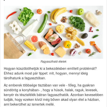
Fagyasztható ételek
Hogyan küszöbölhetjük ki a bekezdésben említett problémát?
Ehhez adunk most pár tippet: mit, hogyan, mennyi ideig
tárolhatunk a fagyasztóban.
Az emberek többsége tisztában van vele - főleg, ha gyakran
sündörög a konyhában- , hogy a húsok, halak, raguk, levesek,
kenyér és tésztafélék bátran fagyaszthatók. Azonban kevesebben
tudják, hogy ezeken kívül még bőven akad olyan étel a házban,
ami bekerülhet az ismertek mellé.