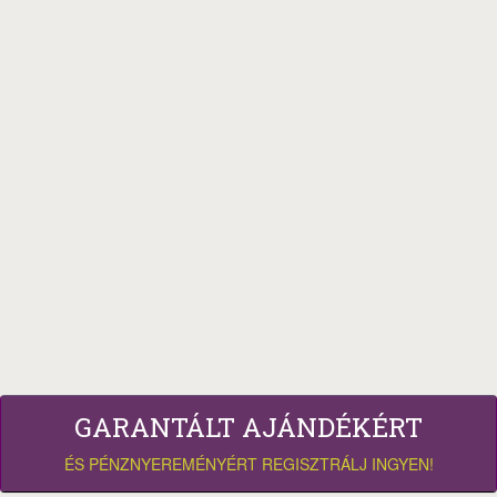
GARANTÁLT AJÁNDÉKÉRT
ÉS PÉNZNYEREMÉNYÉRT REGISZTRÁLJ INGYEN!