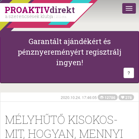
PROAKTIV
direkt
a szerencsések klubja
| 2011 óta
Garantált ajándékért és
pénznyereményért regisztrálj
ingyen!
?
2020.10.24. 17:46:05
12786
278
MÉLYHŰTŐ KISOKOS-
MIT, HOGYAN, MENNYI