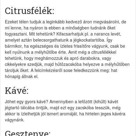
Citrusfélék:
Ezeket télen tudjuk a leginkább kedvező áron megvásárolni, de
mi lenne, ha nyáron is ebben a minőségben tudnánk őket
fogyasztani. Mit tehetünk? Kifacsarhatjuk pl. a narancs levét,
amelyet aztán belecsorgathatunk a jégkockatartóba. Így
bármikor, ha egészséges és ízletes frissítőre vágyunk, csak be
kell nyúlnunk a mélyhűtőbe érte. Amit még a citrusfélékkel
tehetünk, hogy meghámozzuk és apró darabokra, vagy
cikkelyekre szedjük, majd hűtőzacskóba helyezve a mélyhűtőben
tároljuk őket. A felcímkézésről sose feledkezzünk meg: hat
hónapig állnak el.
Kávé:
Jöhet egy gyors kávé? Amennyiben a lefőzött (kihűlt) kávét
jégtartó tálcába öntjük, majd ezt egy zacskóba tesszük, még
akkor is ízlelhetjük jól ismert aromáját, ha hirtelen jeges kávéra
vágynánk.
Gesztenye: