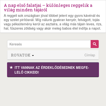
A nap első falatjai – különleges reggelik a
világ minden tájáról
A reggeli sok országban jóval többet jelent egy gyors kávénál és
egy szelet pirítósnál. Míg nálunk gyakran kenyér, felvágott, tojás
vagy péksütemény kerül az asztalra, a világ más tájain leves, rizs,
hal, fűszeres zöldség vagy akár meleg babos étel indítja a napot.
ROVATOK
Címlap
ITT VANNAK AZ ÉRDEK­LŐDÉ­SEDNEK MEGFE­
LELŐ CIKKEID!