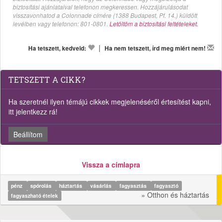
biztosítási ajánlataival telefonon megkeressen. Hozzájárulásodat
visszavonhatod a Colonnade címére (1388 Budapest, Pf. 14.) küldött
levélben vagy telefonon: 801-0801.
Letöltöm a biztosítási feltételeket.
|
Ha tetszett, kedveld:
Ha nem tetszett, írd meg miért nem!
TETSZETT A CIKK?
Ha szeretnél ilyen témájú cikkek megjelenéséről értesítést kapni,
itt jelentkezz rá!
Beállítom
Vissza a címlapra
pénz
spórolás
háztartás
vásárlás
fagyasztás
fagyasztó
» Otthon és háztartás
fagyaszható ételek