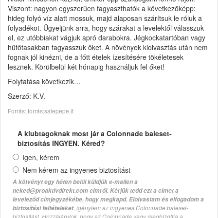
Viszont: nagyon egyszerűen fagyaszthatók a következőképp:
hideg folyó víz alatt mossuk, majd alaposan szárítsuk le róluk a
folyadékot. Ügyeljünk arra, hogy szárakat a levelektől válasszuk
el, ez utóbbiakat vágjuk apró darabokra. Jégkockatartóban vagy
hűtőtasakban fagyasszuk őket. A növények kiolvasztás után nem
fognak jól kinézni, de a főtt ételek ízesítésére tökéletesek
lesznek. Körülbelül két hónapig használjuk fel őket!
Folytatása következik…
Szerző: K.V.
Forrás: forrás:salepepe.it
A klubtagoknak most jár a Colonnade baleset-
biztosítás INGYEN. Kéred?
Igen, kérem
Nem kérem az ingyenes biztosítást
A kötvényt egy héten belül küldjük e-mailen a
neked@proaktivdirekt.com címről. Kérjük tedd ezt a címet a
leveleződ címjegyzékébe, hogy megkapd. Elolvastam és elfogadom a
, igénylem az ingyenes Colonnade baleset-
biztosítási feltételeket
biztosítást. Hozzájárulok, hogy az Colonnade vagy megbízottja a