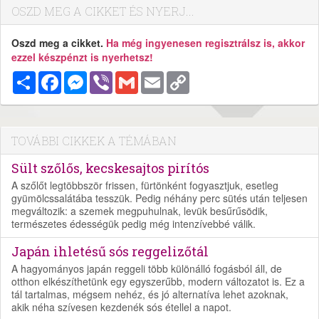
OSZD MEG A CIKKET ÉS NYERJ...
Oszd meg a cikket.
Ha még ingyenesen regisztrálsz is, akkor
ezzel készpénzt is nyerhetsz!
Megosztás
Facebook
Messenger
Viber
Gmail
Email
Copy
Link
TOVÁBBI CIKKEK A TÉMÁBAN
Sült szőlős, kecskesajtos pirítós
A szőlőt legtöbbször frissen, fürtönként fogyasztjuk, esetleg
gyümölcssalátába tesszük. Pedig néhány perc sütés után teljesen
megváltozik: a szemek megpuhulnak, levük besűrűsödik,
természetes édességük pedig még intenzívebbé válik.
Japán ihletésű sós reggelizőtál
A hagyományos japán reggeli több különálló fogásból áll, de
otthon elkészíthetünk egy egyszerűbb, modern változatot is. Ez a
tál tartalmas, mégsem nehéz, és jó alternatíva lehet azoknak,
akik néha szívesen kezdenék sós étellel a napot.