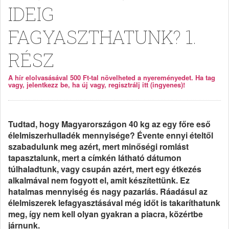
IDEIG
FAGYASZTHATUNK? 1.
RÉSZ
A hír elolvasásával 500 Ft-tal növelheted a nyereményedet. Ha tag
vagy, jelentkezz be, ha új vagy, regisztrálj itt (ingyenes)!
Tudtad, hogy Magyarországon 40 kg az egy főre eső
élelmiszerhulladék mennyisége? Évente ennyi ételtől
szabadulunk meg azért, mert minőségi romlást
tapasztalunk, mert a címkén látható dátumon
túlhaladtunk, vagy csupán azért, mert egy étkezés
alkalmával nem fogyott el, amit készítettünk. Ez
hatalmas mennyiség és nagy pazarlás. Ráadásul az
élelmiszerek lefagyasztásával még időt is takaríthatunk
meg, így nem kell olyan gyakran a piacra, közértbe
járnunk.