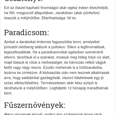
Ezt az ősszel kapható finomságot akár egész évben élvezhetjük,
ha főtt, megpucolt állapotában, zacskóban (akár pürésítve)
tesszük a mélyhűtőbe. Eltarthatósága: fél év.
Paradicsom:
Azokat a darabokat érdemes fagyasztóba tenni, amelyeket
júniustól októberig találunk a pultokon. Ekkor a legfinomabbak,
legszaftosabbak. Ha a paradicsomokat egészben szeretnénk
eltenni, távolítsuk el a szárakat, mossuk meg hideg folyó víz alatt,
majd itassuk le róluk a nedvességet, és hámozás nélkül vágjuk
kettő vagy négy részre. Ezután mehetnek is a hűtőzacskóba,
lezárva és címkézve. A kiolvasztás után nem lesznek alkalmasak
arra, hogy salátáinkat gazdagítsák, viszont tökéletesek egy jó
szósz elkészítéséhez. Természetesen akár kész szószt is
tárolhatunk a mélyhűtőben. Legfeljebb 12 hónapig maradhatnak
bent.
Fűszernövények:
Akkor nincsenek kéznél, amikor épp szükségünk lenne rájuk.