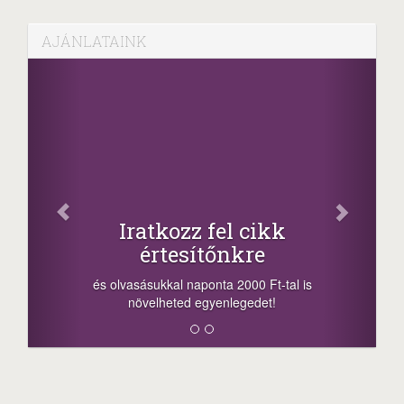
AJÁNLATAINK
Facebook
Oszd meg cikkeinket
+1.000.000 Ft...
-nyeremény növelés jár a szerencsésnek
a sorsolás napján! A cikkek alján találsz
megosztási lehetőséget. Lájkolj is minket!