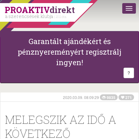
PROAKTIV
direkt
a szerencsések klubja
| 2011 óta
Garantált ajándékért és
pénznyereményért regisztrálj
ingyen!
?
2020.03.09. 08:09:29
9835
271
MELEGSZIK AZ IDŐ A
KÖVETKEZŐ