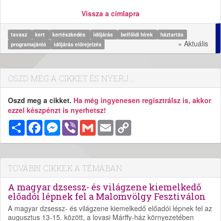
Vissza a címlapra
tavasz
kert
kertészkedés
időjárás
belföldi hírek
háztartás
» Aktuális
programajánló
időjárás előrejelzés
OSZD MEG A CIKKET ÉS NYERJ...
Oszd meg a cikket.
Ha még ingyenesen regisztrálsz is, akkor
ezzel készpénzt is nyerhetsz!
Megosztás
Facebook
Messenger
Viber
Gmail
Email
Copy
Link
TOVÁBBI CIKKEK A TÉMÁBAN
A magyar dzsessz- és világzene kiemelkedő
előadói lépnek fel a Malomvölgy Fesztiválon
A magyar dzsessz- és világzene kiemelkedő előadói lépnek fel az
augusztus 13-15. között, a lovasi Márffy-ház környezetében