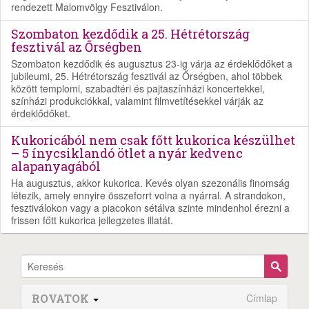
rendezett Malomvölgy Fesztiválon.
Szombaton kezdődik a 25. Hétrétország
fesztivál az Őrségben
Szombaton kezdődik és augusztus 23-ig várja az érdeklődőket a
jubileumi, 25. Hétrétország fesztivál az Őrségben, ahol többek
között templomi, szabadtéri és pajtaszínházi koncertekkel,
színházi produkciókkal, valamint filmvetítésekkel várják az
érdeklődőket.
Kukoricából nem csak főtt kukorica készülhet
– 5 ínycsiklandó ötlet a nyár kedvenc
alapanyagából
Ha augusztus, akkor kukorica. Kevés olyan szezonális finomság
létezik, amely ennyire összeforrt volna a nyárral. A strandokon,
fesztiválokon vagy a piacokon sétálva szinte mindenhol érezni a
frissen főtt kukorica jellegzetes illatát.
ROVATOK
Címlap