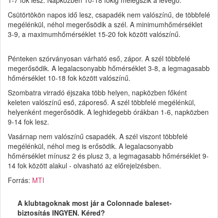
Csütörtökön napos idő lesz, csapadék nem valószínű, de többfelé
megélénkül, néhol megerősödik a szél. A minimumhőmérséklet
3-9, a maximumhőmérséklet 15-20 fok között valószínű.
Pénteken szórványosan várható eső, zápor. A szél többfelé
megerősödik. A legalacsonyabb hőmérséklet 3-8, a legmagasabb
hőmérséklet 10-18 fok között valószínű.
Szombatra virradó éjszaka több helyen, napközben főként
keleten valószínű eső, záporeső. A szél többfelé megélénkül,
helyenként megerősödik. A leghidegebb órákban 1-6, napközben
9-14 fok lesz.
Vasárnap nem valószínű csapadék. A szél viszont többfelé
megélénkül, néhol meg is erősödik. A legalacsonyabb
hőmérséklet mínusz 2 és plusz 3, a legmagasabb hőmérséklet 9-
14 fok között alakul - olvasható az előrejelzésben.
Forrás:
MTI
A klubtagoknak most jár a Colonnade baleset-
biztosítás INGYEN. Kéred?