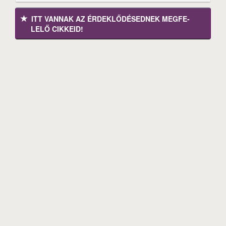
ITT VANNAK AZ ÉRDEK­LŐDÉ­SEDNEK MEGFE­
LELŐ CIKKEID!