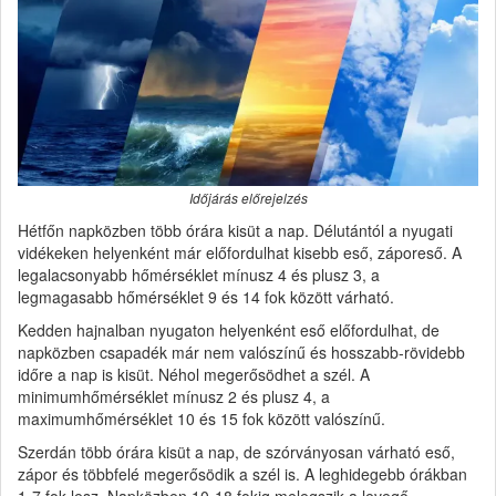
Időjárás előrejelzés
Hétfőn napközben több órára kisüt a nap. Délutántól a nyugati
vidékeken helyenként már előfordulhat kisebb eső, záporeső. A
legalacsonyabb hőmérséklet mínusz 4 és plusz 3, a
legmagasabb hőmérséklet 9 és 14 fok között várható.
Kedden hajnalban nyugaton helyenként eső előfordulhat, de
napközben csapadék már nem valószínű és hosszabb-rövidebb
időre a nap is kisüt. Néhol megerősödhet a szél. A
minimumhőmérséklet mínusz 2 és plusz 4, a
maximumhőmérséklet 10 és 15 fok között valószínű.
Szerdán több órára kisüt a nap, de szórványosan várható eső,
zápor és többfelé megerősödik a szél is. A leghidegebb órákban
1-7 fok lesz. Napközben 10-18 fokig melegszik a levegő.