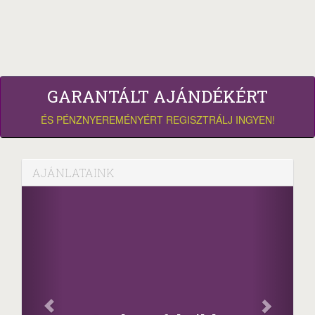
GARANTÁLT AJÁNDÉKÉRT
ÉS PÉNZNYEREMÉNYÉRT REGISZTRÁLJ INGYEN!
AJÁNLATAINK
Facebo
Oszd meg cik