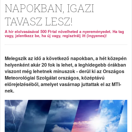
NAPOKBAN, IGAZI
TAVASZ LESZ!
A hír elolvasásával 500 Ft-tal növelheted a nyereményedet. Ha tag
vagy, jelentkezz be, ha új vagy, regisztrálj itt (ingyenes)!
Melegszik az idő a következő napokban, a hét közepén
helyenként akár 20 fok is lehet, a leghidegebb órákban
viszont még lehetnek mínuszok - derül ki az Országos
Meteorológiai Szolgálat országos, középtávú
előrejelzéséből, amelyet vasárnap juttattak el az MTI-
nek.