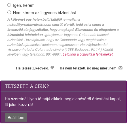
Igen, kérem
Nem kérem az ingyenes biztosítást
A kötvényt egy héten belül küldjük e-mailen a
neked@proaktivdirekt.com címről. Kérjük tedd ezt a címet a
leveleződ címjegyzékébe, hogy megkapd. Elolvastam és elfogadom a
, igénylem az ingyenes Colonnade baleset-
biztosítási feltételeket
biztosítást. Hozzájárulok, hogy az Colonnade vagy megbízottja a
biztosítási ajánlataival telefonon megkeressen. Hozzájárulásodat
visszavonhatod a Colonnade címére (1388 Budapest, Pf. 14.) küldött
levélben vagy telefonon: 801-0801.
Letöltöm a biztosítási feltételeket.
|
Ha tetszett, kedveld:
Ha nem tetszett, írd meg miért nem!
TETSZETT A CIKK?
Ha szeretnél ilyen témájú cikkek megjelenéséről értesítést kapni,
itt jelentkezz rá!
Beállítom