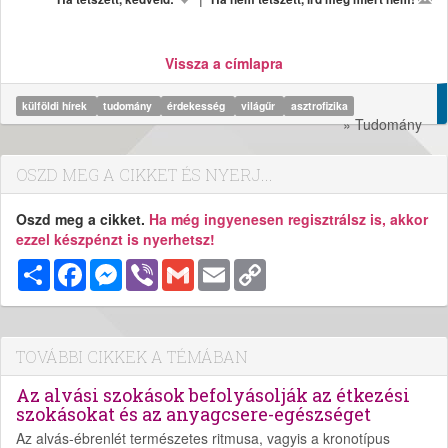
Vissza a címlapra
külföldi hírek
tudomány
érdekesség
világűr
asztrofizika
» Tudomány
OSZD MEG A CIKKET ÉS NYERJ...
Oszd meg a cikket.
Ha még ingyenesen regisztrálsz is, akkor
ezzel készpénzt is nyerhetsz!
Megosztás
Facebook
Messenger
Viber
Gmail
Email
Copy
Link
TOVÁBBI CIKKEK A TÉMÁBAN
Az alvási szokások befolyásolják az étkezési
szokásokat és az anyagcsere-egészséget
Az alvás-ébrenlét természetes ritmusa, vagyis a kronotípus