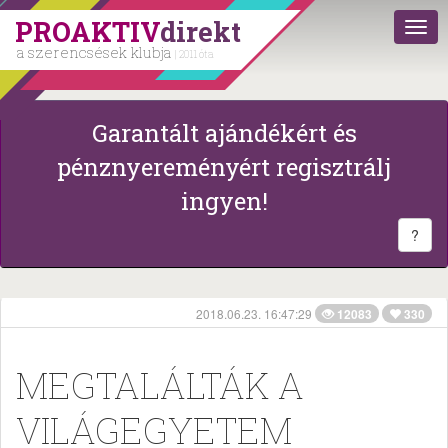
PROAKTIV
direkt
a szerencsések klubja
| 2011 óta
Garantált ajándékért és
pénznyereményért regisztrálj
ingyen!
?
2018.06.23. 16:47:29
12083
330
MEGTALÁLTÁK A
VILÁGEGYETEM