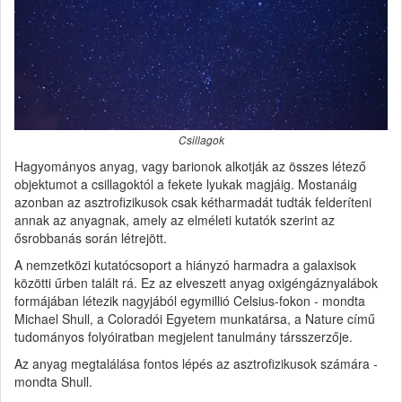
Csillagok
Hagyományos anyag, vagy barionok alkotják az összes létező
objektumot a csillagoktól a fekete lyukak magjáig. Mostanáig
azonban az asztrofizikusok csak kétharmadát tudták felderíteni
annak az anyagnak, amely az elméleti kutatók szerint az
ősrobbanás során létrejött.
A nemzetközi kutatócsoport a hiányzó harmadra a galaxisok
közötti űrben talált rá. Ez az elveszett anyag oxigéngáznyalábok
formájában létezik nagyjából egymillió Celsius-fokon - mondta
Michael Shull, a Coloradói Egyetem munkatársa, a Nature című
tudományos folyóiratban megjelent tanulmány társszerzője.
Az anyag megtalálása fontos lépés az asztrofizikusok számára -
mondta Shull.