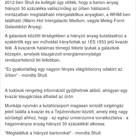
2012-ben Shull és kollégái úgy vélték, hogy a barion-anyag
hiányzó 30 százaléka valószínűleg az űrben hálószerű
mintázatban megtalálható intergalaktikus anyagban, a WHIM-ben
található (Warm-Hot Intergalactic Medium, vagyis Meleg-Forró
Galaxisközi Anyag).
A galaxisok közötti térségekben a hiányzó anyag kutatásához a
szakértők egy sor műholdat irányítottak az 1ES 1553 jelű kvazár
felé. A kvazárok hatalmas tömegű fekete lyukak a galaxisok
közepén, amelyek kisugárzott energiamennyisége
rendszertelenül fel-fellobban.
"Ez gyakorlatilag egy nagyon fényes világítótorony odakint az
űrben" - mondta Shull.
A tudósok rengeteg információt gyűjthetnek abból, ahogyan egy
kvazár kisugárzása áthalad az űrön.
Munkája nyomán a kutatócsoport magasan ionizált oxigéngáz
jeleit találta a kvazár és a Tejútrendszer között, amely elég nagy
sűrűségű ahhoz, hogy - az egész univerzumra vonatkoztatva - a
hagyományos anyag hiányzó 30 százalékát alkossa.
"Megtaláltuk a hiányzó barionokat" - mondta Shull.