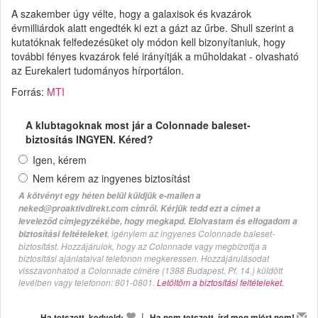
A szakember úgy vélte, hogy a galaxisok és kvazárok
évmilliárdok alatt engedték ki ezt a gázt az űrbe. Shull szerint a
kutatóknak felfedezésüket oly módon kell bizonyítaniuk, hogy
további fényes kvazárok felé irányítják a műholdakat - olvasható
az Eurekalert tudományos hírportálon.
Forrás:
MTI
A klubtagoknak most jár a Colonnade baleset-
biztosítás INGYEN. Kéred?
Igen, kérem
Nem kérem az ingyenes biztosítást
A kötvényt egy héten belül küldjük e-mailen a
neked@proaktivdirekt.com címről. Kérjük tedd ezt a címet a
leveleződ címjegyzékébe, hogy megkapd. Elolvastam és elfogadom a
, igénylem az ingyenes Colonnade baleset-
biztosítási feltételeket
biztosítást. Hozzájárulok, hogy az Colonnade vagy megbízottja a
biztosítási ajánlataival telefonon megkeressen. Hozzájárulásodat
visszavonhatod a Colonnade címére (1388 Budapest, Pf. 14.) küldött
levélben vagy telefonon: 801-0801.
Letöltöm a biztosítási feltételeket.
|
Ha tetszett, kedveld:
Ha nem tetszett, írd meg miért nem!