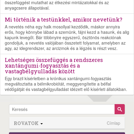
összefüggést mutathat az étkezési mintázatokkal és az
anyagcsere állapotával.
Mi történik a testünkkel, amikor nevetünk?
A nevetés néha egy halk mosollyal kezdődik, máskor annyira
erős, hogy könnybe lábad a szemünk, fájni kezd a hasunk, és alig
kapunk levegőt. Bár többnyire egyszerű, ösztönös reakciónak
gondoljuk, a nevetés valójában összetett folyamat, amelyben az
agy, az idegrendszer, az arcizmok és a légzés is részt vesz.
Lehetséges összefüggés a rendszeres
xantángumi-fogyasztás és a
vastagbélgyulladás között
Egy brazil kísérletben a krónikus xantángumi-fogyasztás
megváltoztatta a bélmikrobiótát, meggyengítette a bélfal
védőgátját és vastagbélgyulladást idézett elő kísérleti állatokban.
ROVATOK
Címlap