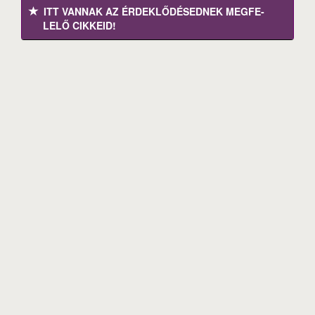
ITT VANNAK AZ ÉRDEK­LŐDÉ­SEDNEK MEGFE­
LELŐ CIKKEID!