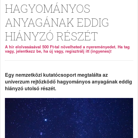
HAGYOMÁNYOS
ANYAGÁNAK EDDIG
HIÁNYZÓ RÉSZÉT
A hír elolvasásával 500 Ft-tal növelheted a nyereményedet. Ha tag
vagy, jelentkezz be, ha új vagy, regisztrálj itt (ingyenes)!
Egy nemzetközi kutatócsoport megtalálta az
univerzum rejtőzködő hagyományos anyagának eddig
hiányzó utolsó részét.