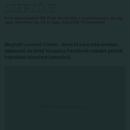
SZERZŐJE
A hír elolvasásával 500 Ft-tal növelheted a nyereményedet. Ha tag
vagy, jelentkezz be, ha új vagy, regisztrálj itt (ingyenes)!
Meghalt Leonard Cohen - derül ki a kanadai énekes,
dalszerző és költő hivatalos Facebook-oldalán péntek
hajnalban közzétett üzenetből.