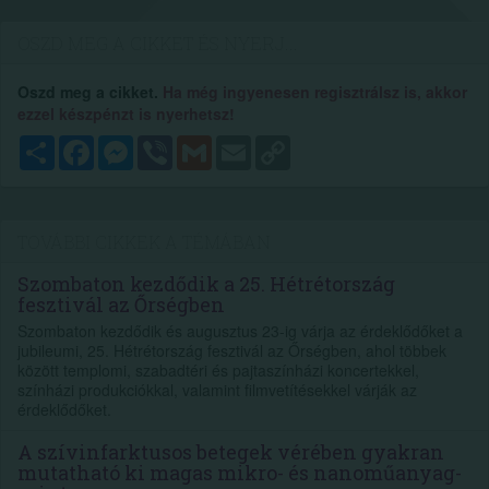
OSZD MEG A CIKKET ÉS NYERJ...
Oszd meg a cikket.
Ha még ingyenesen regisztrálsz is, akkor
ezzel készpénzt is nyerhetsz!
Megosztás
Facebook
Messenger
Viber
Gmail
Email
Copy
Link
TOVÁBBI CIKKEK A TÉMÁBAN
Szombaton kezdődik a 25. Hétrétország
fesztivál az Őrségben
Szombaton kezdődik és augusztus 23-ig várja az érdeklődőket a
jubileumi, 25. Hétrétország fesztivál az Őrségben, ahol többek
között templomi, szabadtéri és pajtaszínházi koncertekkel,
színházi produkciókkal, valamint filmvetítésekkel várják az
érdeklődőket.
A szívinfarktusos betegek vérében gyakran
mutatható ki magas mikro- és nanoműanyag-