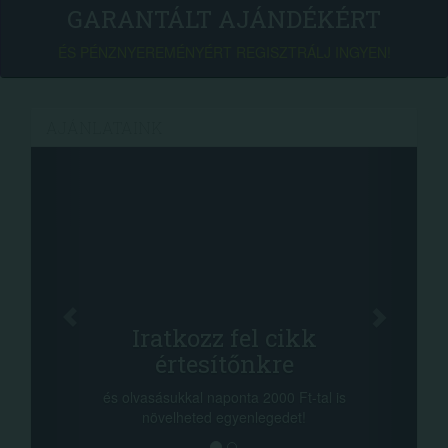
GARANTÁLT AJÁNDÉKÉRT
ÉS PÉNZNYEREMÉNYÉRT REGISZTRÁLJ INGYEN!
AJÁNLATAINK
Os
Iratkozz fel cikk
értesítőnkre
-nyeremé
a sorsol
és olvasásukkal naponta 2000 Ft-tal is
megosztás
növelheted egyenlegedet!