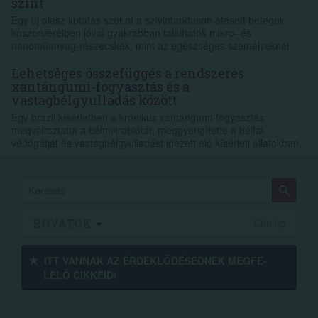
szint
Egy új olasz kutatás szerint a szívinfarktuson átesett betegek
koszorúereiben jóval gyakrabban találhatók mikro- és
nanoműanyag-részecskék, mint az egészséges személyeknél.
Lehetséges összefüggés a rendszeres
xantángumi-fogyasztás és a
vastagbélgyulladás között
Egy brazil kísérletben a krónikus xantángumi-fogyasztás
megváltoztatta a bélmikrobiótát, meggyengítette a bélfal
védőgátját és vastagbélgyulladást idézett elő kísérleti állatokban.
ROVATOK
Címlap
ITT VANNAK AZ ÉRDEK­LŐDÉ­SEDNEK MEGFE­
LELŐ CIKKEID!