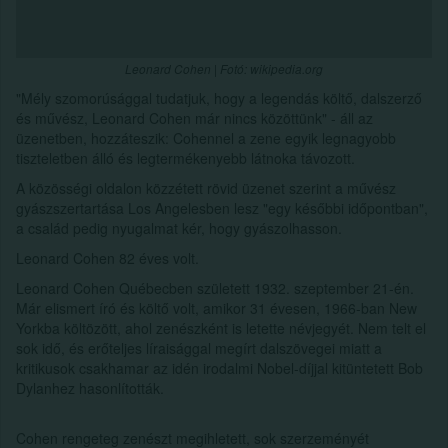
Leonard Cohen | Fotó: wikipedia.org
"Mély szomorúsággal tudatjuk, hogy a legendás költő, dalszerző
és művész, Leonard Cohen már nincs közöttünk" - áll az
üzenetben, hozzáteszik: Cohennel a zene egyik legnagyobb
tiszteletben álló és legtermékenyebb látnoka távozott.
A közösségi oldalon közzétett rövid üzenet szerint a művész
gyászszertartása Los Angelesben lesz "egy későbbi időpontban",
a család pedig nyugalmat kér, hogy gyászolhasson.
Leonard Cohen 82 éves volt.
Leonard Cohen Québecben született 1932. szeptember 21-én.
Már elismert író és költő volt, amikor 31 évesen, 1966-ban New
Yorkba költözött, ahol zenészként is letette névjegyét. Nem telt el
sok idő, és erőteljes líraisággal megírt dalszövegei miatt a
kritikusok csakhamar az idén irodalmi Nobel-díjjal kitüntetett Bob
Dylanhez hasonlították.
Cohen rengeteg zenészt megihletett, sok szerzeményét