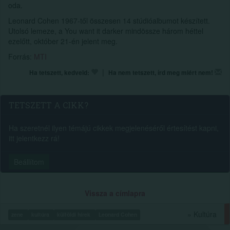
oda.
Leonard Cohen 1967-től összesen 14 stúdióalbumot készített.
Utolsó lemeze, a You want it darker mindössze három héttel
ezelőtt, október 21-én jelent meg.
Forrás:
MTI
|
Ha tetszett, kedveld:
Ha nem tetszett, írd meg miért nem!
TETSZETT A CIKK?
Ha szeretnél ilyen témájú cikkek megjelenéséről értesítést kapni,
itt jelentkezz rá!
Beállítom
Vissza a címlapra
» Kultúra
zene
kultúra
külföldi hírek
Leonard Cohen