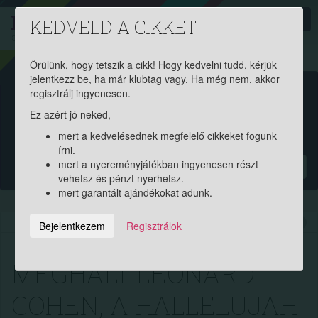
PROAKTIV
direkt
KEDVELD A CIKKET
a szerencsések klubja
| 2011 óta
Örülünk, hogy tetszik a cikk! Hogy kedvelni tudd, kérjük
jelentkezz be, ha már klubtag vagy. Ha még nem, akkor
Garantált ajándékért és
regisztrálj ingyenesen.
Ez azért jó neked,
pénznyereményért regisztrálj
mert a kedvelésednek megfelelő cikkeket fogunk
ingyen!
írni.
mert a nyereményjátékban ingyenesen részt
?
vehetsz és pénzt nyerhetsz.
mert garantált ajándékokat adunk.
2016.11.11. 09:10:31
9469
254
Bejelentkezem
Regisztrálok
MEGHALT LEONARD
COHEN, A HALLELUJAH