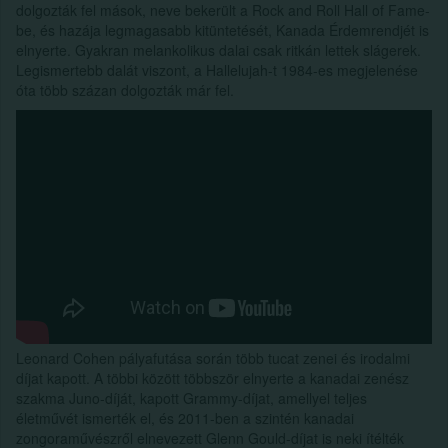
dolgozták fel mások, neve bekerült a Rock and Roll Hall of Fame-
be, és hazája legmagasabb kitüntetését, Kanada Érdemrendjét is
elnyerte. Gyakran melankolikus dalai csak ritkán lettek slágerek.
Legismertebb dalát viszont, a Hallelujah-t 1984-es megjelenése
óta több százan dolgozták már fel.
Leonard Cohen pályafutása során több tucat zenei és irodalmi
díjat kapott. A többi között többször elnyerte a kanadai zenész
szakma Juno-díját, kapott Grammy-díjat, amellyel teljes
életművét ismerték el, és 2011-ben a szintén kanadai
zongoraművészről elnevezett Glenn Gould-díjat is neki ítélték