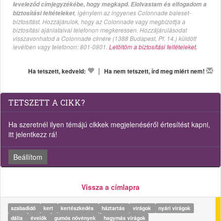
leveleződ címjegyzékébe, hogy megkapd. Elolvastam és elfogadom a
, igénylem az ingyenes Colonnade baleset-
biztosítási feltételeket
biztosítást. Hozzájárulok, hogy az Colonnade vagy megbízottja a
biztosítási ajánlataival telefonon megkeressen. Hozzájárulásodat
visszavonhatod a Colonnade címére (1388 Budapest, Pf. 14.) küldött
levélben vagy telefonon: 801-0801.
Letöltöm a biztosítási feltételeket.
|
Ha tetszett, kedveld:
Ha nem tetszett, írd meg miért nem!
TETSZETT A CIKK?
Ha szeretnél ilyen témájú cikkek megjelenéséről értesítést kapni,
itt jelentkezz rá!
Beállítom
Vissza a címlapra
szabadidő
kert
kertészkedés
háztartás
virágok
nyári virágok
dália
évelők
gumós növények
hagymás virágok