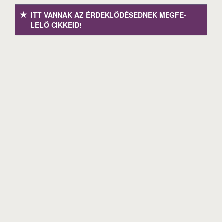
ITT VANNAK AZ ÉRDEK­LŐDÉ­SEDNEK MEGFE­
LELŐ CIKKEID!