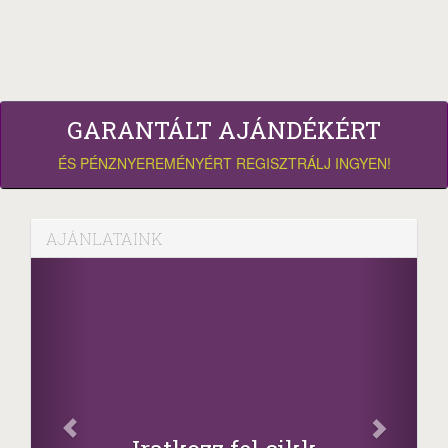
GARANTÁLT AJÁNDÉKÉRT
ÉS PÉNZNYEREMÉNYÉRT REGISZTRÁLJ INGYEN!
AJÁNLATAINK
Facebo
Oszd meg cik
+1.000.000 F