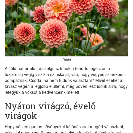
Dália
A zöld háttér előtt díszelgő szirmok a fehértől egészen a
tűzpirosig végig viszik a színskálát, van, hogy vegyes színekben
pompáznak. Csoda, ha nem tudunk választani? Mivel ezeket a
tavasz végén a legjobb elültetni, még bőven lesz időnk arra, hogy
letegyük a voksot a kedvenceink mellett.
Nyáron virágzó, évelő
virágok
Hagymás és gumós növényeket különösként megéri választani,
mivel jól gondozva (fagymentes helyen teleltetve) jövőre ismét