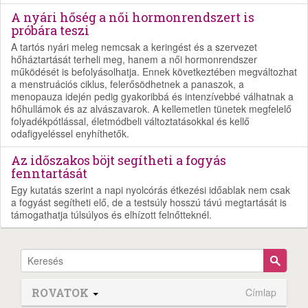
A nyári hőség a női hormonrendszert is
próbára teszi
A tartós nyári meleg nemcsak a keringést és a szervezet
hőháztartását terheli meg, hanem a női hormonrendszer
működését is befolyásolhatja. Ennek következtében megváltozhat
a menstruációs ciklus, felerősödhetnek a panaszok, a
menopauza idején pedig gyakoribbá és intenzívebbé válhatnak a
hőhullámok és az alvászavarok. A kellemetlen tünetek megfelelő
folyadékpótlással, életmódbeli változtatásokkal és kellő
odafigyeléssel enyhíthetők.
Az időszakos böjt segítheti a fogyás
fenntartását
Egy kutatás szerint a napi nyolcórás étkezési időablak nem csak
a fogyást segítheti elő, de a testsúly hosszú távú megtartását is
támogathatja túlsúlyos és elhízott felnőtteknél.
ROVATOK
Címlap