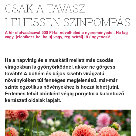
CSAK A TAVASZ
LEHESSEN SZÍNPOMPÁS
A hír elolvasásával 500 Ft-tal növelheted a nyereményedet. Ha tag
vagy, jelentkezz be, ha új vagy, regisztrálj itt (ingyenes)!
Ha a napvirág és a muskátli mellett más csodás
virágokban is gyönyörködnél, akkor ne görgess
tovább! A bohém és bájos kisebb virágzatú
növénykéken túl fenséges megjelenésű, már-már
szinte egzotikus növényekhez is hozzá lehet jutni.
Érdemes tehát időnként végig pörgetni a különböző
kertészeti oldalak lapjait.