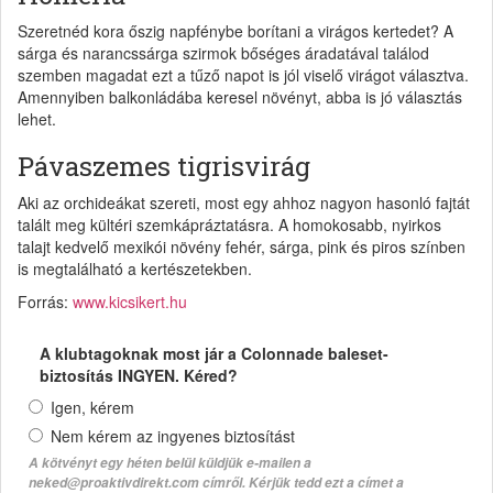
Szeretnéd kora őszig napfénybe borítani a virágos kertedet? A
sárga és narancssárga szirmok bőséges áradatával találod
szemben magadat ezt a tűző napot is jól viselő virágot választva.
Amennyiben balkonládába keresel növényt, abba is jó választás
lehet.
Pávaszemes tigrisvirág
Aki az orchideákat szereti, most egy ahhoz nagyon hasonló fajtát
talált meg kültéri szemkápráztatásra. A homokosabb, nyirkos
talajt kedvelő mexikói növény fehér, sárga, pink és piros színben
is megtalálható a kertészetekben.
Forrás:
www.kicsikert.hu
A klubtagoknak most jár a Colonnade baleset-
biztosítás INGYEN. Kéred?
Igen, kérem
Nem kérem az ingyenes biztosítást
A kötvényt egy héten belül küldjük e-mailen a
neked@proaktivdirekt.com címről. Kérjük tedd ezt a címet a