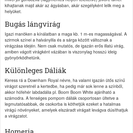
kihajtanak majd akár az ágyásban, akár szegélyként lelik meg a
helyüket.
Bugás lángvirág
Igazi manöken a kínálatban a maga kb. 1 m-es magasságával. A
szirmok színei a halványlila és a sárga között változnak a
virágzása idején. Nem csak mutatós, de igazán erős illatú virág,
amiben vágott virágként vázában is viszonylag hosszú ideig
gyönyörködhetünk.
Különleges Dáliák
Keress rá a Downham Royal névre, ha valami igazán ütős színű
virágot szeretnél a kertedbe, ha pedig már sok lenne a színből,
akkor hófehér labdadália pl. Boom Boom White ajánlható a
számodra. A fenséges pompom dáliák csoportosan ültetve a
legmutatósabbak, de csokorba is köthetjük ezeket a hatalmas
virágú növényeket, amelyek elszáradt virágait levágva dúsíthatjuk
a virágzatot.
Homeria