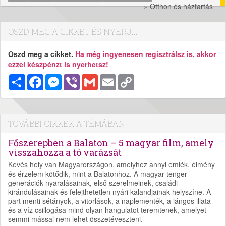
» Otthon és háztartás
OSZD MEG A CIKKET ÉS NYERJ...
Oszd meg a cikket.
Ha még ingyenesen regisztrálsz is, akkor
ezzel készpénzt is nyerhetsz!
Megosztás
Facebook
Messenger
Viber
Gmail
Email
Copy
Link
TOVÁBBI CIKKEK A TÉMÁBAN
Főszerepben a Balaton – 5 magyar film, amely
visszahozza a tó varázsát
Kevés hely van Magyarországon, amelyhez annyi emlék, élmény
és érzelem kötődik, mint a Balatonhoz. A magyar tenger
generációk nyaralásainak, első szerelmeinek, családi
kirándulásainak és felejthetetlen nyári kalandjainak helyszíne. A
part menti sétányok, a vitorlások, a naplementék, a lángos illata
és a víz csillogása mind olyan hangulatot teremtenek, amelyet
semmi mással nem lehet összetéveszteni.