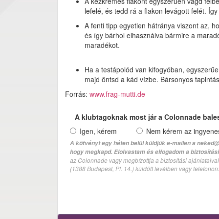
A kézkrémes flakont egyszerűen vágd félbe
lefelé, és tedd rá a flakon levágott felét. 
A fenti tipp egyetlen hátránya viszont az,
és így bárhol elhasználva bármire a maradé
maradékot.
Ha a testápolód van kifogyóban, egyszerűen 
majd öntsd a kád vízbe. Bársonyos tapintás
Forrás:
www.frag-mutti.de
A klubtagoknak most jár a Colonnade bale
Igen, kérem
Nem kérem az ingyenes 
A kötvényt egy héten belül küldjük e-mailen a neked@
hogy megkapd. Elolvastam és elfogadom a biztosítási 
az Colonnade vagy megbízottja a biztosítási ajánlatai
(1388 Budapest, Pf. 14.) küldött levélben vagy telefono