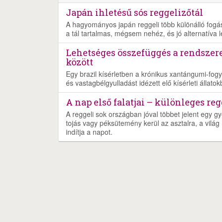
Japán ihletésű sós reggelizőtál
A hagyományos japán reggeli több különálló fogásb
a tál tartalmas, mégsem nehéz, és jó alternatíva 
Lehetséges összefüggés a rendszer
között
Egy brazil kísérletben a krónikus xantángumi-fogy
és vastagbélgyulladást idézett elő kísérleti állatok
A nap első falatjai – különleges re
A reggeli sok országban jóval többet jelent egy gy
tojás vagy péksütemény kerül az asztalra, a világ 
indítja a napot.