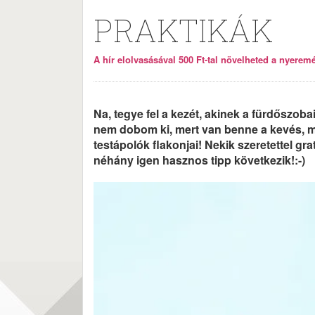
PRAKTIKÁK
A hír elolvasásával 500 Ft-tal növelheted a nyeremén
Na, tegye fel a kezét, akinek a fürdőszo
nem dobom ki, mert van benne a kevés, 
testápolók flakonjai! Nekik szeretettel g
néhány igen hasznos tipp következik!:-)