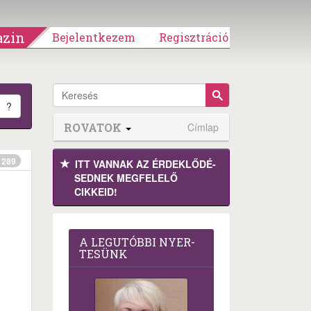
zin
Bejelentkezem
Regisztráció
?
ROVATOK
Címlap
289
ITT VANNAK AZ ÉRDEK­LŐDÉ­
SEDNEK MEGFE­LELŐ
CIKKEID!
A LEG­U­TÓB­BI NYER­
TE­SÜNK