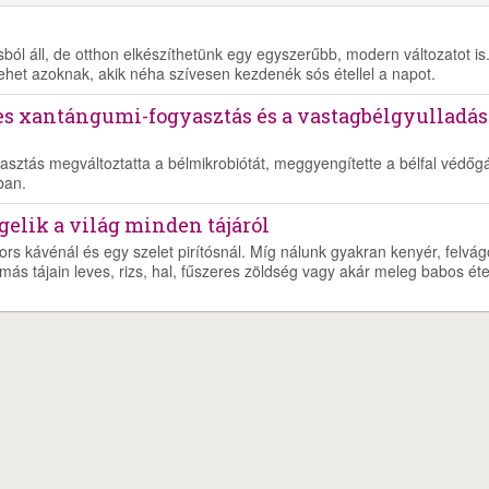
ól áll, de otthon elkészíthetünk egy egyszerűbb, modern változatot is
lehet azoknak, akik néha szívesen kezdenék sós étellel a napot.
es xantángumi-fogyasztás és a vastagbélgyulladás
asztás megváltoztatta a bélmikrobiótát, meggyengítette a bélfal védőgá
ban.
ggelik a világ minden tájáról
ors kávénál és egy szelet pirítósnál. Míg nálunk gyakran kenyér, felvágo
más tájain leves, rizs, hal, fűszeres zöldség vagy akár meleg babos éte