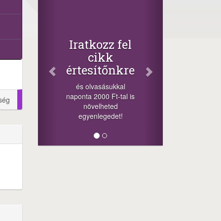
Fac
Osz
cikk
+1.000.
Iratkozz fel
-nyeremény
cikk
a szeren
értesítőnkre
sorsolás
cikkek al
és olvasásukkal
mego
naponta 2000 Ft-tal is
ség
lehetőséget
növelheted
min
egyenlegedet!