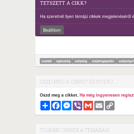
TETSZETT A CIKK?
Ha szeretnél ilyen témájú cikkek megjelenéséről ért
Beállítom
család
egészség
szépség
szépésgápolás
szépségvi
OSZD MEG A CIKKET ÉS NYERJ...
Oszd meg a cikket.
Ha még ingyenesen regisztr
Megosztás
Facebook
Messenger
Viber
Gmail
Email
Copy
Link
TOVÁBBI CIKKEK A TÉMÁBAN