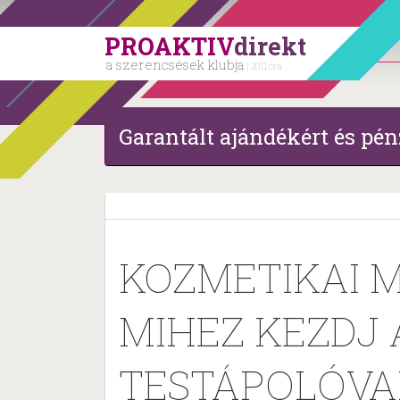
PROAKTIV
direkt
a szerencsések klubja
| 2011 óta
Garantált ajándékért és pén
KOZMETIKAI 
MIHEZ KEZDJ
TESTÁPOLÓVA