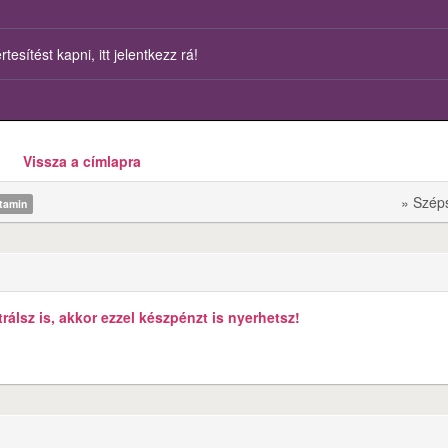
esítést kapni, itt jelentkezz rá!
Vissza a címlapra
» Szép
tamin
álsz is, akkor ezzel készpénzt is nyerhetsz!