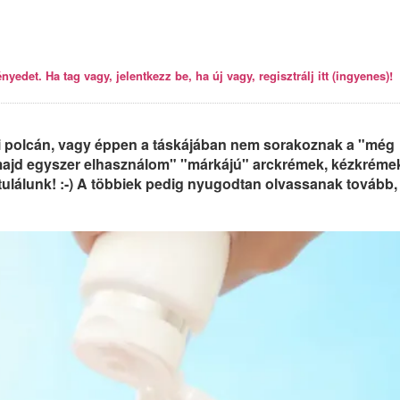
yedet. Ha tag vagy, jelentkezz be, ha új vagy, regisztrálj itt (ingyenes)!
bai polcán, vagy éppen a táskájában nem sorakoznak a "még
majd egyszer elhasználom" "márkájú" arckrémek, kézkréme
ratulálunk! :-) A többiek pedig nyugodtan olvassanak tovább,