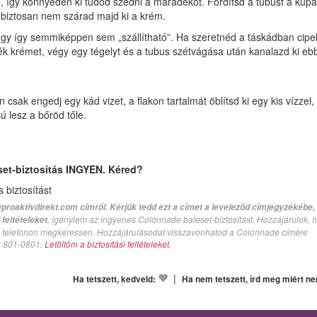
, így könnyedén ki tudod szedni a maradékot. Fordítsd a tubust a kupa
Így biztosan nem szárad majd ki a krém.
 hogy így semmiképpen sem „szállítható”. Ha szeretnéd a táskádban cipe
k krémet, végy egy tégelyt és a tubus szétvágása után kanalazd ki eb
csak engedj egy kád vizet, a flakon tartalmát öblítsd ki egy kis vízzel,
ú lesz a bőröd tőle.
set-biztosítás INGYEN. Kéred?
biztosítást
proaktivdirekt.com címről. Kérjük tedd ezt a címet a leveleződ címjegyzékébe,
, igénylem az ingyenes Colonnade baleset-biztosítást. Hozzájárulok, 
feltételeket
val telefonon megkeressen. Hozzájárulásodat visszavonhatod a Colonnade címére
n: 801-0801.
Letöltöm a biztosítási feltételeket.
|
Ha tetszett, kedveld:
Ha nem tetszett, írd meg miért n