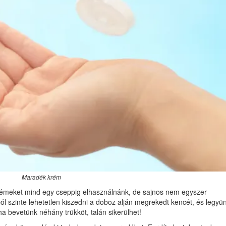
Maradék krém
krémeket mind egy cseppig elhasználnánk, de sajnos nem egyszer
 szinte lehetetlen kiszedni a doboz alján megrekedt kencét, és legyü
a bevetünk néhány trükköt, talán sikerülhet!