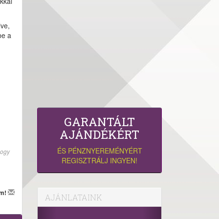
kkal
lve,
be a
GARANTÁLT
AJÁNDÉKÉRT
ÉS PÉNZNYEREMÉNYÉRT
hogy
REGISZTRÁLJ INGYEN!
em!
AJÁNLATAINK