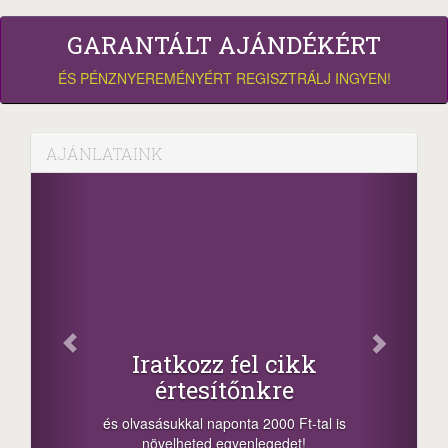
GARANTÁLT AJÁNDÉKÉRT
ÉS PÉNZNYEREMÉNYÉRT REGISZTRÁLJ INGYEN!
AJÁNLATAINK
Facebook
Oszd meg cikkeinket
+1.000.000 Ft...
-nyeremény növelés jár a szerencsésnek
a sorsolás napján! A cikkek alján találsz
megosztási lehetőséget. Lájkolj is minket!