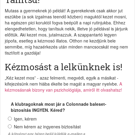
Mutass a gyermeknek jó példát! A gyerekeknek csak akkor jut
eszükbe (a sok izgalmas teendő közben) maguktól kezet mosni,
ha egészen pici koruktól fogva beépült a napi rutinjukba. Ehhez
elengedhetetlen, hogy tanítsuk nekik, illetve jó példával is járjunk
előttük. Aki kezet mos, jutalmazzuk. A szappantartó legyen
jópofa, esetleg a kézmosó illatos. Otthon ne kezdjünk bele
semmibe, míg hazaérkezés után minden mancsocskát meg nem
tisztított a gazdája!
Kézmosást a lelkünknek is!
„Kéz kezet mos” - azaz felmenti, megvédi, egyik a másikat -
kifejezésünk nem hiába ékelte be magát a magyar nyelvbe.
A
kézmosásnak bizony van pszichológiája, amiről itt olvashatsz!
A klubtagoknak most jár a Colonnade baleset-
biztosítás INGYEN. Kéred?
Igen, kérem
Nem kérem az ingyenes biztosítást
A kötvényt egy héten belül küldjük e-mailen a