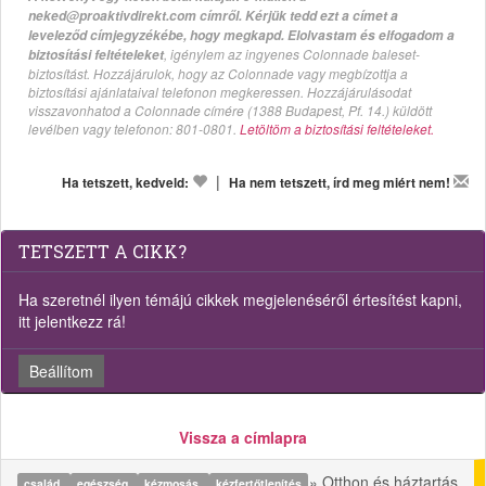
neked@proaktivdirekt.com címről. Kérjük tedd ezt a címet a
leveleződ címjegyzékébe, hogy megkapd. Elolvastam és elfogadom a
, igénylem az ingyenes Colonnade baleset-
biztosítási feltételeket
biztosítást. Hozzájárulok, hogy az Colonnade vagy megbízottja a
biztosítási ajánlataival telefonon megkeressen. Hozzájárulásodat
visszavonhatod a Colonnade címére (1388 Budapest, Pf. 14.) küldött
levélben vagy telefonon: 801-0801.
Letöltöm a biztosítási feltételeket.
|
Ha tetszett, kedveld:
Ha nem tetszett, írd meg miért nem!
TETSZETT A CIKK?
Ha szeretnél ilyen témájú cikkek megjelenéséről értesítést kapni,
itt jelentkezz rá!
Beállítom
Vissza a címlapra
» Otthon és háztartás
család
egészség
kézmosás
kézfertőtlenítés