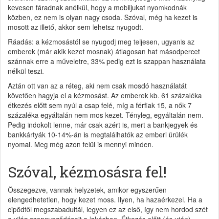
kevesen fáradnak anélkül, hogy a mobiljukat nyomkodnák
közben, ez nem is olyan nagy csoda. Szóval, még ha kezet is
mosott az illető, akkor sem lehetsz nyugodt.
Ráadás: a kézmosástól se nyugodj meg teljesen, ugyanis az
emberek (már akik kezet mosnak) átlagosan hat másodpercet
szánnak erre a műveletre, 33% pedig ezt is szappan használata
nélkül teszi.
Aztán ott van az a réteg, aki nem csak mosdó használatát
követően hagyja el a kézmosást. Az emberek kb. 61 százaléka
étkezés előtt sem nyúl a csap felé, míg a férfiak 15, a nők 7
százaléka egyáltalán nem mos kezet. Tényleg, egyáltalán nem.
Pedig indokolt lenne, már csak azért is, mert a bankjegyek és
bankkártyák 10-14%-án is megtalálhatók az emberi ürülék
nyomai. Meg még azon felül is mennyi minden.
Szóval, kézmosásra fel!
Összegezve, vannak helyzetek, amikor egyszerűen
elengedhetetlen, hogy kezet moss. Ilyen, ha hazaérkezel. Ha a
cipődtől megszabadultál, legyen ez az első, így nem hordod szét
a világ szennyeződéseit a lakásban. Étkezés előtt (és után),