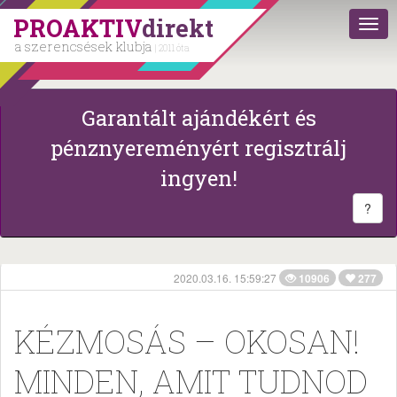
PROAKTIV
direkt
a szerencsések klubja
| 2011 óta
Garantált ajándékért és
pénznyereményért regisztrálj
ingyen!
?
2020.03.16. 15:59:27
10906
277
KÉZMOSÁS – OKOSAN!
MINDEN, AMIT TUDNOD