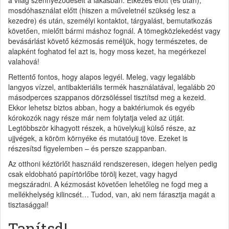
mosdóhasználat előtt (hiszen a műveletnél szükség lesz a
kezedre) és után, személyi kontaktot, tárgyalást, bemutatkozás
követően, mielőtt bármi máshoz fognál. A tömegközlekedést vagy
bevásárlást követő kézmosás reméljük, hogy természetes, de
alapként foghatod fel azt is, hogy moss kezet, ha megérkezel
valahová!
Rettentő fontos, hogy alapos legyél. Meleg, vagy legalább
langyos vízzel, antibakteriális termék használatával, legalább 20
másodperces szappanos dörzsöléssel tisztítsd meg a kezeid.
Ekkor lehetsz biztos abban, hogy a baktériumok és egyéb
kórokozók nagy része már nem folytatja veled az útját.
Legtöbbször kihagyott részek, a hüvelykujj külső része, az
ujjvégek, a köröm környéke és mutatóujj töve. Ezeket is
részesítsd figyelemben – és persze szappanban.
Az otthoni kéztörlőt használd rendszeresen, idegen helyen pedig
csak eldobható papírtörlőbe törölj kezet, vagy hagyd
megszáradni. A kézmosást követően lehetőleg ne fogd meg a
mellékhelység kilincsét… Tudod, van, aki nem fárasztja magát a
tisztasággal!
Tanítsd!