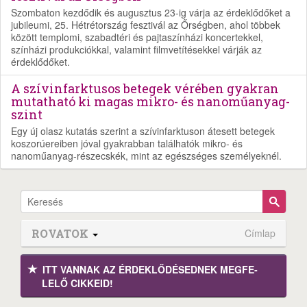
Szombaton kezdődik és augusztus 23-ig várja az érdeklődőket a
jubileumi, 25. Hétrétország fesztivál az Őrségben, ahol többek
között templomi, szabadtéri és pajtaszínházi koncertekkel,
színházi produkciókkal, valamint filmvetítésekkel várják az
érdeklődőket.
A szívinfarktusos betegek vérében gyakran
mutatható ki magas mikro- és nanoműanyag-
szint
Egy új olasz kutatás szerint a szívinfarktuson átesett betegek
koszorúereiben jóval gyakrabban találhatók mikro- és
nanoműanyag-részecskék, mint az egészséges személyeknél.
ROVATOK
Címlap
ITT VANNAK AZ ÉRDEK­LŐDÉ­SEDNEK MEGFE­
LELŐ CIKKEID!