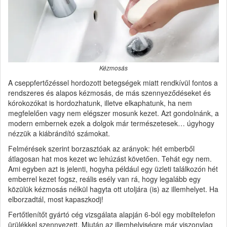
Kézmosás
A cseppfertőzéssel hordozott betegségek miatt rendkívül fontos a
rendszeres és alapos kézmosás, de más szennyeződéseket és
kórokozókat is hordozhatunk, illetve elkaphatunk, ha nem
megfelelően vagy nem elégszer mosunk kezet. Azt gondolnánk, a
modern embernek ezek a dolgok már természetesek… úgyhogy
nézzük a kiábrándító számokat.
Felmérések szerint borzasztóak az arányok: hét emberből
átlagosan hat mos kezet wc lehúzást követően. Tehát egy nem.
Ami egyben azt is jelenti, hogyha például egy üzleti találkozón hét
emberrel kezet fogsz, reális esély van rá, hogy legalább egy
közülük kézmosás nélkül hagyta ott utoljára (is) az illemhelyet. Ha
elborzadtál, most kapaszkodj!
Fertőtlenítőt gyártó cég vizsgálata alapján 6-ból egy mobiltelefon
ürülékkel szennyezett. Miután az illemhelyiségre már viszonylag