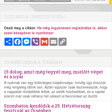
OSZD MEG A CIKKET ÉS NYERJ...
Oszd meg a cikket.
Ha még ingyenesen regisztrálsz is, akkor
ezzel készpénzt is nyerhetsz!
Megosztás
Facebook
Messenger
Viber
Gmail
Email
Copy
Link
TOVÁBBI CIKKEK A TÉMÁBAN
15 dolog, amit még tegyél meg, mielőtt véget
ér a nyár
A nyárnak van egy különleges tulajdonsága: mindig úgy érezzük,
még rengeteg időnk van. Aztán egyszer csak észrevesszük, hogy
a nappalok rövidebbek lettek, az esték hűvösebbek, és a naptár
szerint már csak néhány hét választ el bennünket az ősztől.
Szombaton kezdődik a 25. Hétrétország
fesztivál az Őrségben