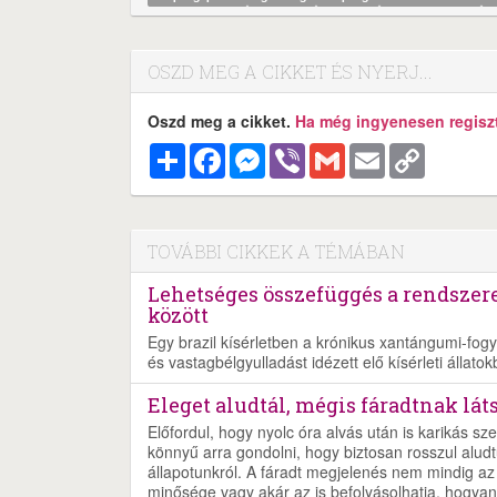
OSZD MEG A CIKKET ÉS NYERJ...
Oszd meg a cikket.
Ha még ingyenesen regisztr
Megosztás
Facebook
Messenger
Viber
Gmail
Email
Copy
Link
TOVÁBBI CIKKEK A TÉMÁBAN
Lehetséges összefüggés a rendszer
között
Egy brazil kísérletben a krónikus xantángumi-fogy
és vastagbélgyulladást idézett elő kísérleti állatok
Eleget aludtál, mégis fáradtnak lát
Előfordul, hogy nyolc óra alvás után is karikás sz
könnyű arra gondolni, hogy biztosan rosszul aludt
állapotunkról. A fáradt megjelenés nem mindig az a
minősége vagy akár az is befolyásolhatja, hogyan