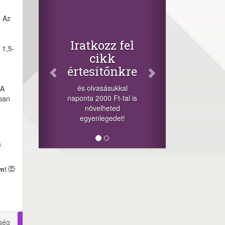
Facebook
Oszd meg
. Az
cikkeinket
+1.000.000 Ft...
tkozz fel
 1,5-
-nyeremény növelés jár
cikk
a szerencsésnek a
esítőnkre
sorsolás napján! A
cikkek alján találsz
 olvasásukkal
 A
megosztási
a 2000 Ft-tal is
bban
lehetőséget. Lájkolj is
növelheted
minket!
yenlegedet!
a
em!
ség