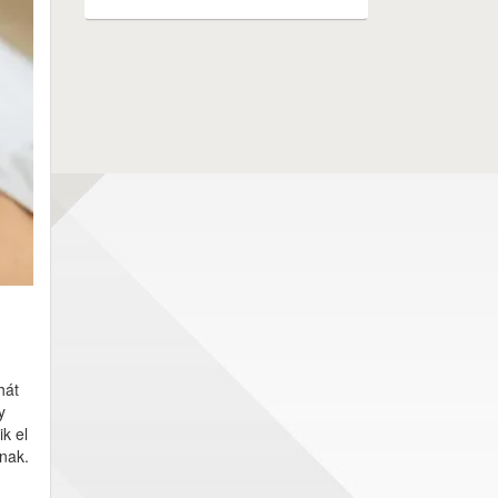
hát
y
k el
znak.