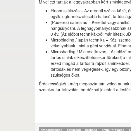
Mivel ezt tartják a leggyakrabban kért sminktetová
Finom szálazás – Az eredeti szálak közé, é
egyik legtermészetesebb hatású, tartóssága
(Púderes) satírozás – Kerettel vagy anélkü
hangsúlyozni. A leghagyományosabbnak számí
3 év. (Az előbbi technikákból már létezik 3D
Microblading / japán technika – Kézi szemöld
vékonyabbak, mint a gépi verziónál. Finoma
Microshading / Microsatírozás – Az előző mó
tartós smink elkészíttetésekor törekedj a m
érzed magad a tartósra rajzolt sminkeddel,
tartósak és nem véglegesek, így egy bizony
szükséges őket.
Érdekességként még megosztanám veled annak a 
szemkontúr tetoválást hordóknál jelentett a festé
szépségápolás
egészség
szépség
sminktetoválás
k