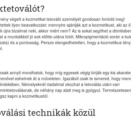
tetoválót?
dmény végett a kozmetikai tetováló személyét gondosan fontold meg!
ttek ilyen beavatkozást: mennyire ajánlják azt a kozmetikust, aki az ő
k újra bizalmat neki, akkor miért nem? Az is sokat segíthet a döntésbe
el a munkáikból jó sok előtte-utána fotót. Mikropigmentáció során a kul
ázata) és a pontosság. Persze elengedhetetlen, hogy a kozmetikus tény
l.
sak annyit mondhatok, hogy míg egyesek végig bírják egy kis akarate
ihenővel eshetnek át a műveleten. Igazából csak te ismered, hogy men
d érdekében. Némelyeknél riadalmat okozhat a tetoválás utáni varr
 sminktetoválásnak, de néhány nap alatt meg is gyógyul. Természetesen
gsz kapni a kozmetikustól.
válási technikák közül