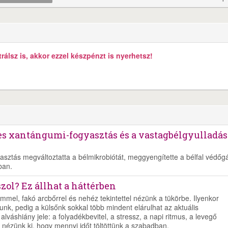
álsz is, akkor ezzel készpénzt is nyerhetsz!
es xantángumi-fogyasztás és a vastagbélgyulladás
asztás megváltoztatta a bélmikrobiótát, meggyengítette a bélfal védőgá
ban.
szol? Ez állhat a háttérben
emmel, fakó arcbőrrel és nehéz tekintettel nézünk a tükörbe. Ilyenkor
unk, pedig a külsőnk sokkal több mindent elárulhat az aktuális
lváshiány jele: a folyadékbevitel, a stressz, a napi ritmus, a levegő
 nézünk ki, hogy mennyi időt töltöttünk a szabadban.