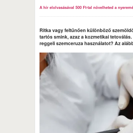
A hír elolvasásával 500 Ft-tal növelheted a nyeremén
Ritka vagy feltűnően különböző szemöld
tartós smink, azaz a kozmetikai tetoválás
reggeli szemceruza használatot? Az alább