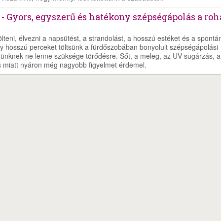
tt - Gyors, egyszerű és hatékony szépségápolás a ro
teni, élvezni a napsütést, a strandolást, a hosszú estéket és a spontá
y hosszú perceket töltsünk a fürdőszobában bonyolult szépségápolási
őrünknek ne lenne szüksége törődésre. Sőt, a meleg, az UV-sugárzás, a
ás miatt nyáron még nagyobb figyelmet érdemel.