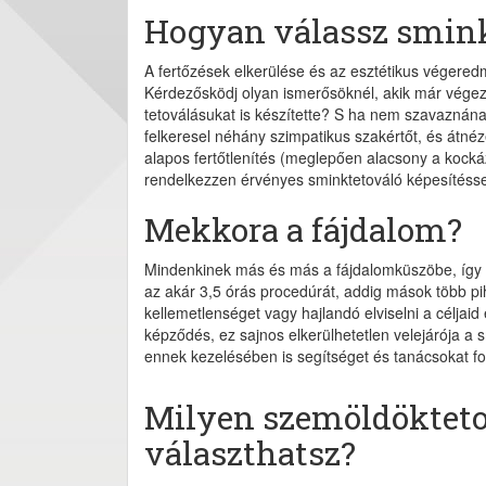
Hogyan válassz smink
A fertőzések elkerülése és az esztétikus végere
Kérdezősködj olyan ismerősöknél, akik már végezte
tetoválásukat is készítette? S ha nem szavaznána
felkeresel néhány szimpatikus szakértőt, és átnéz
alapos fertőtlenítés (meglepően alacsony a kock
rendelkezzen érvényes sminktetováló képesítésse
Mekkora a fájdalom?
Mindenkinek más és más a fájdalomküszöbe, így c
az akár 3,5 órás procedúrát, addig mások több p
kellemetlenséget vagy hajlandó elviselni a céljai
képződés, ez sajnos elkerülhetetlen velejárója a
ennek kezelésében is segítséget és tanácsokat fo
Milyen szemöldökteto
választhatsz?