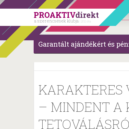
PROAKTIV
direkt
a szerencsések klubja
| 2011 óta
Garantált ajándékért és pén
KARAKTERES 
– MINDENT A 
TETOVÁLÁSR