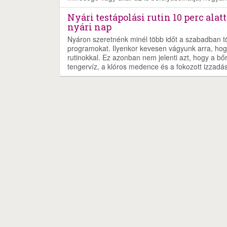
Nyári testápolási rutin 10 perc ala
nyári nap
Nyáron szeretnénk minél több időt a szabadban töl
programokat. Ilyenkor kevesen vágyunk arra, hog
rutinokkal. Ez azonban nem jelenti azt, hogy a b
tengervíz, a klóros medence és a fokozott izzad