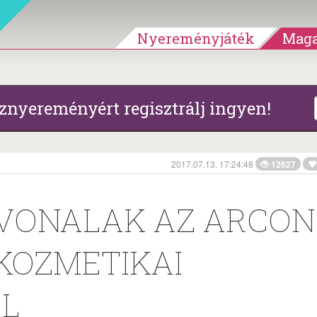
Nyereményjáték
Maga
znyereményért regisztrálj ingyen!
2017.07.13. 17:24:48
12627
VONALAK AZ ARCON
KOZMETIKAI
ÓL