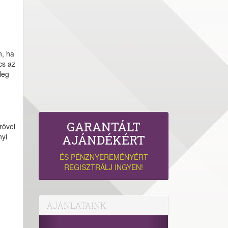
n, ha
cs az
leg
GARANTÁLT
rővel
nyi
AJÁNDÉKÉRT
ÉS PÉNZNYEREMÉNYÉRT
REGISZTRÁLJ INGYEN!
AJÁNLATAINK