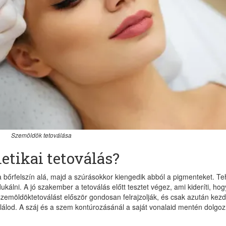
Szemöldök tetoválása
etikai tetoválás?
a bőrfelszín alá, majd a szúrásokkor kiengedik abból a pigmenteket. Te
kálni. A jó szakember a tetoválás előtt tesztet végez, ami kideríti, hog
zemöldöktetoválást először gondosan felrajzolják, és csak azután kezdi
találod. A száj és a szem kontúrozásánál a saját vonalaid mentén dolgo