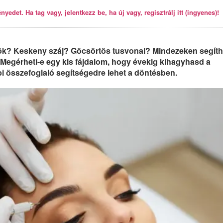
yedet. Ha tag vagy, jelentkezz be, ha új vagy, regisztrálj itt (ingyenes)!
ök? Keskeny száj? Göcsörtös tusvonal? Mindezeken segíth
. Megérheti-e egy kis fájdalom, hogy évekig kihagyhasd a
i összefoglaló segítségedre lehet a döntésben.