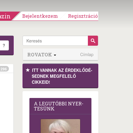
zin
Bejelentkezem
Regisztráció
?
ROVATOK
Címlap
296
ITT VANNAK AZ ÉRDEK­LŐDÉ­
SEDNEK MEGFE­LELŐ
CIKKEID!
A LEG­U­TÓB­BI NYER­
TE­SÜNK