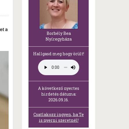
et a
Borbély Bea
Nyíregyháza
Hallgasd meg hogy örült!
A következő nyertes
hirdetés dátuma:
2026.09.16.
Csatlakozz ingyen, ha Te
is nyerni szeretnél!