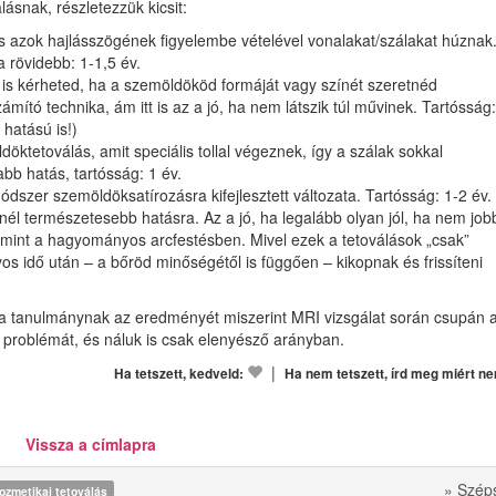
lásnak, részletezzük kicsit:
s azok hajlásszögének figyelembe vételével vonalakat/szálakat húznak
 rövidebb: 1-1,5 év.
l is kérheted, ha a szemöldököd formáját vagy színét szeretnéd
Ira
tó technika, ám itt is az a jó, ha nem látszik túl művinek. Tartósság:
 hatású is!)
öktetoválás, amit speciális tollal végeznek, így a szálak sokkal
ért
bb hatás, tartósság: 1 év.
és
dszer szemöldöksatírozásra kifejlesztett változata. Tartósság: 1-2 év.
napont
inél természetesebb hatásra. Az a jó, ha legalább olyan jól, ha nem jo
 mint a hagyományos arcfestésben. Mivel ezek a tetoválások „csak”
eg
os idő után – a bőröd minőségétől is függően – kikopnak és frissíteni
tanulmánynak az eredményét miszerint MRI vizsgálat során csupán 
k problémát, és náluk is csak elenyésző arányban.
|
Ha tetszett, kedveld:
Ha nem tetszett, írd meg miért n
Vissza a címlapra
» Szép
ozmetikai tetoválás