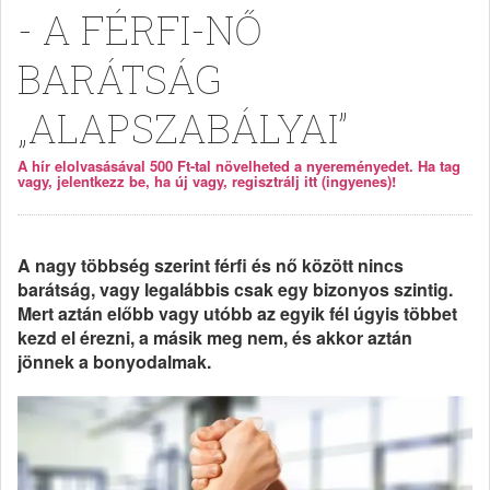
- A FÉRFI-NŐ
BARÁTSÁG
„ALAPSZABÁLYAI”
A hír elolvasásával 500 Ft-tal növelheted a nyereményedet. Ha tag
vagy, jelentkezz be, ha új vagy, regisztrálj itt (ingyenes)!
A nagy többség szerint férfi és nő között nincs
barátság, vagy legalábbis csak egy bizonyos szintig.
Mert aztán előbb vagy utóbb az egyik fél úgyis többet
kezd el érezni, a másik meg nem, és akkor aztán
jönnek a bonyodalmak.