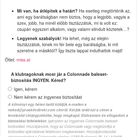
Mi van, ha átlépitek a határt?
Ha esetleg megtörténik az,
ami egy barátságban nem biztos, hogy a legjobb, vagyis a
szex, jobb, ha minél előbb tisztázzátok, mi is volt ez:
csupán egyszeri alkalom, vagy valami elindult köztetek…?
Legyenek szabályok!
Ha lehet, még az elején
tisztázzátok, kinek mi fér bele egy barátságba, ki mit
szeretne a másiktól? Így tiszta lappal indulhattok majd!
Ötlet:
miss.at
A klubtagoknak most jár a Colonnade baleset-
biztosítás INGYEN. Kéred?
Igen, kérem
Nem kérem az ingyenes biztosítást
A kötvényt egy héten belül küldjük e-mailen a
neked@proaktivdirekt.com címről. Kérjük tedd ezt a címet a
leveleződ címjegyzékébe, hogy megkapd. Elolvastam és elfogadom a
, igénylem az ingyenes Colonnade baleset-
biztosítási feltételeket
biztosítást. Hozzájárulok, hogy az Colonnade vagy megbízottja a
biztosítási ajánlataival telefonon megkeressen. Hozzájárulásodat
visszavonhatod a Colonnade címére (1388 Budapest, Pf. 14.) küldött