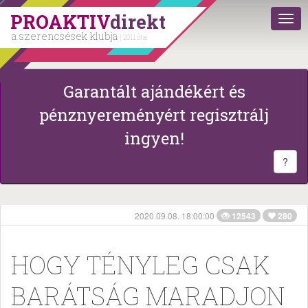
PROAKTIV
direkt
a szerencsések klubja
| 2011 óta
Garantált ajándékért és
pénznyereményért regisztrálj
ingyen!
?
2020.09.08. 18:00:00
12543
280
HOGY TÉNYLEG CSAK
BARÁTSÁG MARADJON