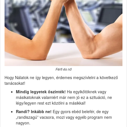
Férfi és nő
Hogy Nálatok ne így legyen, érdemes megszívlelni a következő
tanácsokat!
Mindig legyetek őszinték!
Ha egyikőtöknek vagy
másikatoknak valamiért már nem jó ez a szituáció, ne
légy/legyen rest ezt közölni a másikkal!
Randi? Inkább ne!
Egy gyors ebéd belefér, de egy
„randiszagú” vacsora, mozi vagy egyéb program nem
nagyon.