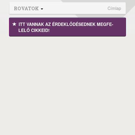
ROVATOK
Címlap
ITT VANNAK AZ ÉRDEK­LŐDÉ­SEDNEK MEGFE­
LELŐ CIKKEID!