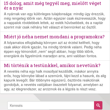
15 dolog, amit még tegyél meg, mielőtt véget
ér a nyár
A nyárnak van egy különleges tulajdonsága: mindig úgy érezzük,
még rengeteg időnk van. Aztán egyszer csak észrevesszük, hogy
a nappalok rövidebbek lettek, az esték hűvösebbek, és a naptár
szerint már csak néhány hét választ el bennünket az ősztől.
Miért jó néha nemet mondani a programokra?
A folyamatos elfoglaltság könnyen azt az érzést keltheti, hogy
csak akkor élünk igazán, ha mindig történik valami. Pedig néha
éppen egy kimondott „nem” segít abban, hogy több időnk,
energiánk és figyelmünk maradjon arra, ami valóban fontos.
Mi történik a testünkkel, amikor nevetünk?
A nevetés néha egy halk mosollyal kezdődik, máskor annyira
erős, hogy könnybe lábad a szemünk, fájni kezd a hasunk, és alig
kapunk levegőt. Bár többnyire egyszerű, ösztönös reakciónak
gondoljuk, a nevetés valójában összetett folyamat, amelyben az
agy, az idegrendszer, az arcizmok és a légzés is részt vesz.