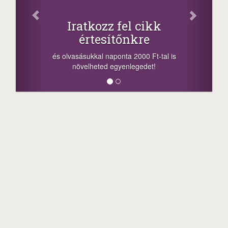
Iratkozz fel cikk
értesítőnkre
-n
a 
és olvasásukkal naponta 2000 Ft-tal is
meg
növelheted egyenlegedet!