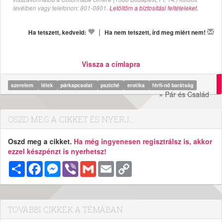
levélben vagy telefonon: 801-0801.
Letöltöm a biztosítási feltételeket.
|
Ha tetszett, kedveld:
Ha nem tetszett, írd meg miért nem!
Vissza a címlapra
szerelem
lélek
párkapcsolat
psziché
erotika
férfi-nő barátság
» Pár és Család
OSZD MEG A CIKKET ÉS NYERJ...
Oszd meg a cikket.
Ha még ingyenesen regisztrálsz is, akkor
ezzel készpénzt is nyerhetsz!
Megosztás
Facebook
Messenger
Viber
Gmail
Email
Copy
Link
TOVÁBBI CIKKEK A TÉMÁBAN