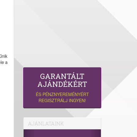
űnik
le a
GARANTÁLT
AJÁNDÉKÉRT
ÉS PÉNZNYEREMÉNYÉRT
REGISZTRÁLJ INGYEN!
AJÁNLATAINK