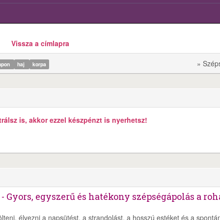
Vissza a címlapra
» Szép
mpon
haj
korpa
álsz is, akkor ezzel készpénzt is nyerhetsz!
tt - Gyors, egyszerű és hatékony szépségápolás a ro
teni, élvezni a napsütést, a strandolást, a hosszú estéket és a spontá