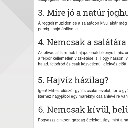
3. Mire jó a natúr jogh
A reggeli müzliden és a salátádon kívül akár még 
percig, majd öblítsd le.
4. Nemcsak a salátára
Az olívaolaj is remek hajápolónak bizonyult, hisze
a fejbőr kellemetlen viszketése is. Hogy hasson,
hajad, fejbőröd és csak közvetlenül lefekvés előtt
5. Hajvíz házilag?
Igen! Ehhez először gyűjts csalánlevelet, forró gy
literhez nagyjából egy maréknyi csalánlevélre van 
6. Nemcsak kívül, belü
Fogyassz cinkben gazdag ételeket, úgy, mint a hal