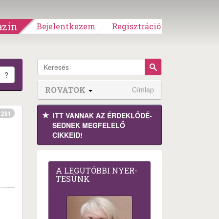
zin
Bejelentkezem
Regisztráció
?
ROVATOK
Címlap
281
ITT VANNAK AZ ÉRDEK­LŐDÉ­
SEDNEK MEGFE­LELŐ
CIKKEID!
A LEG­U­TÓB­BI NYER­
TE­SÜNK