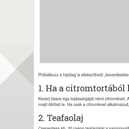
Próbálkozz a házilag is elkészíthető „keverékekkel
1. Ha a citromtortábó
Keverj össze egy tojássárgáját némi citromlével
majd öblítsd le. Ha csak a citromlevet alkalmazod
2. Teafaolaj
Csepegtess kb. 20 csepp teafaolajat a samponod