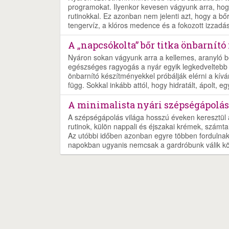
programokat. Ilyenkor kevesen vágyunk arra, hog
rutinokkal. Ez azonban nem jelenti azt, hogy a b
tengervíz, a klóros medence és a fokozott izzad
A „napcsókolta” bőr titka önbarnító
Nyáron sokan vágyunk arra a kellemes, aranyló b
egészséges ragyogás a nyár egyik legkedveltebb 
önbarnító készítményekkel próbálják elérni a kívá
függ. Sokkal inkább attól, hogy hidratált, ápolt,
A minimalista nyári szépségápolás
A szépségápolás világa hosszú éveken keresztül a
rutinok, külön nappali és éjszakai krémek, számta
Az utóbbi időben azonban egyre többen fordulnak 
napokban ugyanis nemcsak a gardróbunk válik kö