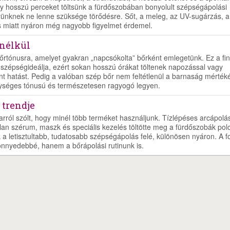
y hosszú perceket töltsünk a fürdőszobában bonyolult szépségápolási
őrünknek ne lenne szüksége törődésre. Sőt, a meleg, az UV-sugárzás, a
ás miatt nyáron még nagyobb figyelmet érdemel.
 nélkül
őrtónusra, amelyet gyakran „napcsókolta” bőrként emlegetünk. Ez a fi
szépségideálja, ezért sokan hosszú órákat töltenek napozással vagy
nt hatást. Pedig a valóban szép bőr nem feltétlenül a barnaság mértéké
 egységes tónusú és természetesen ragyogó legyen.
 trendje
rról szólt, hogy minél több terméket használjunk. Tízlépéses arcápolás
lan szérum, maszk és speciális kezelés töltötte meg a fürdőszobák polc
a letisztultabb, tudatosabb szépségápolás felé, különösen nyáron. A f
nnyedebbé, hanem a bőrápolási rutinunk is.