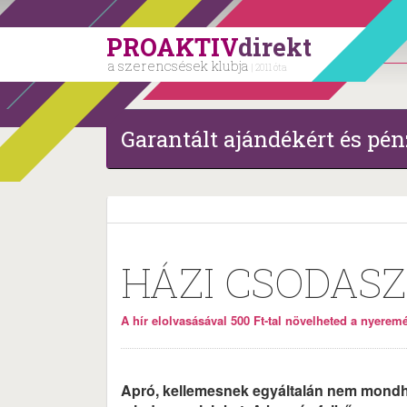
PROAKTIV
direkt
a szerencsések klubja
| 2011 óta
Garantált ajándékért és pén
HÁZI CSODAS
A hír elolvasásával 500 Ft-tal növelheted a nyeremén
Apró, kellemesnek egyáltalán nem mondh