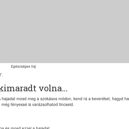
Egészséges haj
”.
l kimaradt volna…
. A hajadat mosd meg a szokásos módon, kend rá a keveréket, hagyd hat
, még fényessé is varázsolhatod tincseid.
ba és mosd ezzel a hajadat.