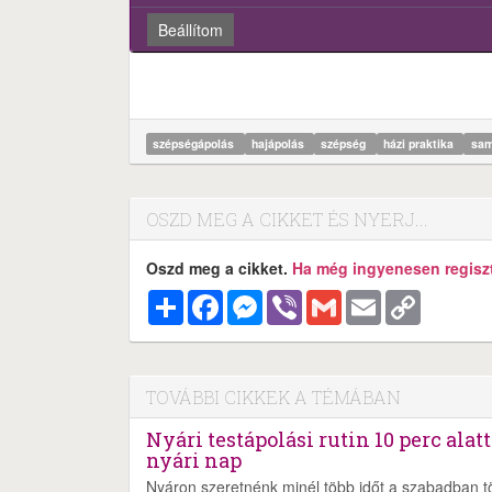
Beállítom
szépségápolás
hajápolás
szépség
házi praktika
sa
OSZD MEG A CIKKET ÉS NYERJ...
Oszd meg a cikket.
Ha még ingyenesen regisztr
Megosztás
Facebook
Messenger
Viber
Gmail
Email
Copy
Link
TOVÁBBI CIKKEK A TÉMÁBAN
Nyári testápolási rutin 10 perc ala
nyári nap
Nyáron szeretnénk minél több időt a szabadban töl