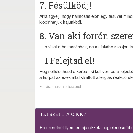
7. Fésülködj!
Arra figyelj, hogy hajmosás előtt egy fésűvel min
kiöblíthetjük hajunkból.
8. Van aki forrón szere
… a vizet a hajmosáshoz, de az inkább szokjon le 
+1 Felejtsd el!
Hogy elfelejthesd a korpát, ki kell verned a fejed
a korpát az ezek által kiváltott allergiás reakció o
Forrás: haushaltstipps.net
TETSZETT A CIKK?
Ha szeretnél ilyen témájú cikkek megjelenéséről ért