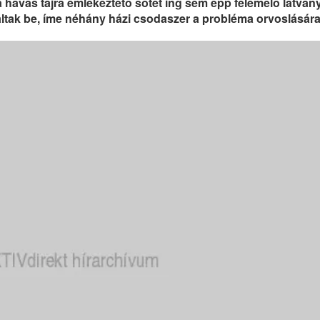
 havas tájra emlékeztető sötét ing sem épp felemelő látvány
tak be, íme néhány házi csodaszer a probléma orvoslására