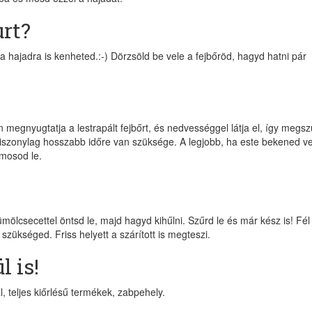
urt?
a hajadra is kenheted.:-) Dörzsöld be vele a fejbőröd, hagyd hatni pár
n megnyugtatja a lestrapált fejbőrt, és nedvességgel látja el, így megsz
 viszonylag hosszabb időre van szüksége. A legjobb, ha este bekened ve
 mosod le.
ümölcsecettel öntsd le, majd hagyd kihűlni. Szűrd le és már kész is! Fél
szükséged. Friss helyett a szárított is megteszi.
l is!
, teljes kiőrlésű termékek, zabpehely.