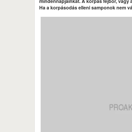
mindennapjainkat. A korpás fejbőr, vagy a
Ha a korpásodás elleni samponok nem vál