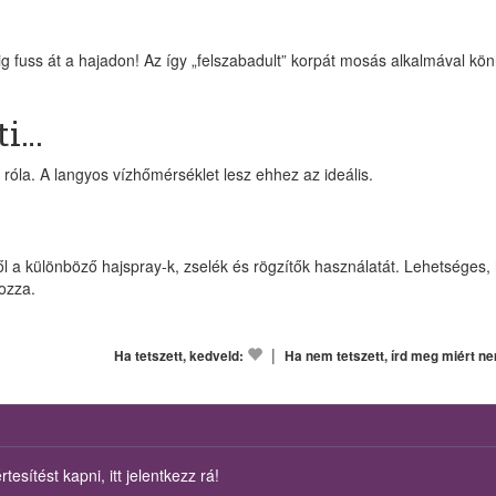
dig fuss át a hajadon! Az így „felszabadult” korpát mosás alkalmával kö
ti…
róla. A langyos vízhőmérséklet lesz ehhez az ideális.
ből a különböző hajspray-k, zselék és rögzítők használatát. Lehetséges,
kozza.
|
Ha tetszett, kedveld:
Ha nem tetszett, írd meg miért n
esítést kapni, itt jelentkezz rá!