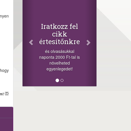
Faceboo
Oszd me
nnyen
cikkeinke
+1.000.000 Ft
Iratkozz fel
-nyeremény növelé
cikk
a szerencsésne
értesítőnkre
sorsolás napján
cikkek alján tal
és olvasásukkal
megosztási
naponta 2000 Ft-tal is
lehetőséget. Lájko
növelheted
minket!
egyenlegedet!
 hogy
em!