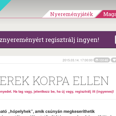
Nyereményjáték
Maga
znyereményért regisztrálj ingyen!
2015.03.14. 17:00:00
13140
ZEREK KORPA ELLEN
yedet. Ha tag vagy, jelentkezz be, ha új vagy, regisztrálj itt (ingyenes)!
ató „hópelyhek”, amik csúnyán megkeseríthetik