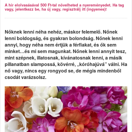
A hír elolvasásával 500 Ft-tal növelheted a nyereményedet. Ha tag
vagy, jelentkezz be, ha új vagy, regisztrálj itt (ingyenes)!
Nőknek lenni néha nehéz, máskor felemelő. Nőnek
lenni boldogság, és gyakran bolondság. Nőnek lenni
annyi, hogy néha nem értjük a férfiakat, és ők sem
minket…és mi sem magunkat. Nőnek lenni annyit tesz,
mint szépnek, illatosnak, kívánatosnak lenni, a másik
pillanatban slampossá, kövérré, „kóróhajúvá” válni. Ha
nő vagy, nincs egy rongyod se, de mégis mindenből
csodát varázsolsz.