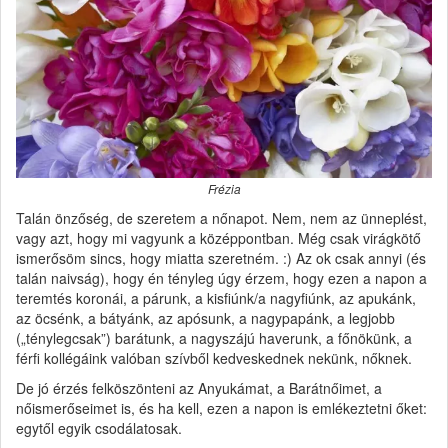
Frézia
Talán önzőség, de szeretem a nőnapot. Nem, nem az ünneplést,
vagy azt, hogy mi vagyunk a középpontban. Még csak virágkötő
ismerősöm sincs, hogy miatta szeretném. :) Az ok csak annyi (és
talán naivság), hogy én tényleg úgy érzem, hogy ezen a napon a
teremtés koronái, a párunk, a kisfiúnk/a nagyfiúnk, az apukánk,
az öcsénk, a bátyánk, az apósunk, a nagypapánk, a legjobb
(„ténylegcsak”) barátunk, a nagyszájú haverunk, a főnökünk, a
férfi kollégáink valóban szívből kedveskednek nekünk, nőknek.
De jó érzés felköszönteni az Anyukámat, a Barátnőimet, a
nőismerőseimet is, és ha kell, ezen a napon is emlékeztetni őket:
egytől egyik csodálatosak.