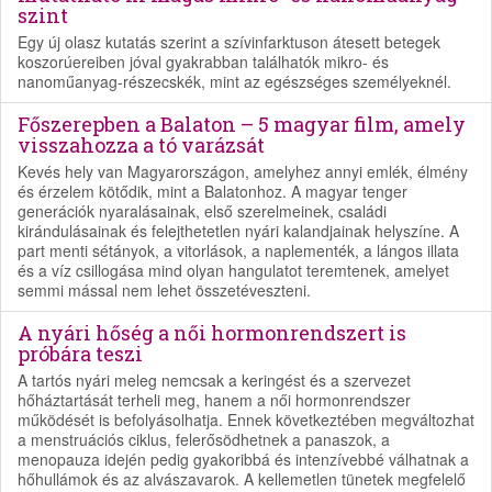
szint
Egy új olasz kutatás szerint a szívinfarktuson átesett betegek
koszorúereiben jóval gyakrabban találhatók mikro- és
nanoműanyag-részecskék, mint az egészséges személyeknél.
Főszerepben a Balaton – 5 magyar film, amely
visszahozza a tó varázsát
Kevés hely van Magyarországon, amelyhez annyi emlék, élmény
és érzelem kötődik, mint a Balatonhoz. A magyar tenger
generációk nyaralásainak, első szerelmeinek, családi
kirándulásainak és felejthetetlen nyári kalandjainak helyszíne. A
part menti sétányok, a vitorlások, a naplementék, a lángos illata
és a víz csillogása mind olyan hangulatot teremtenek, amelyet
semmi mással nem lehet összetéveszteni.
A nyári hőség a női hormonrendszert is
próbára teszi
A tartós nyári meleg nemcsak a keringést és a szervezet
hőháztartását terheli meg, hanem a női hormonrendszer
működését is befolyásolhatja. Ennek következtében megváltozhat
a menstruációs ciklus, felerősödhetnek a panaszok, a
menopauza idején pedig gyakoribbá és intenzívebbé válhatnak a
hőhullámok és az alvászavarok. A kellemetlen tünetek megfelelő