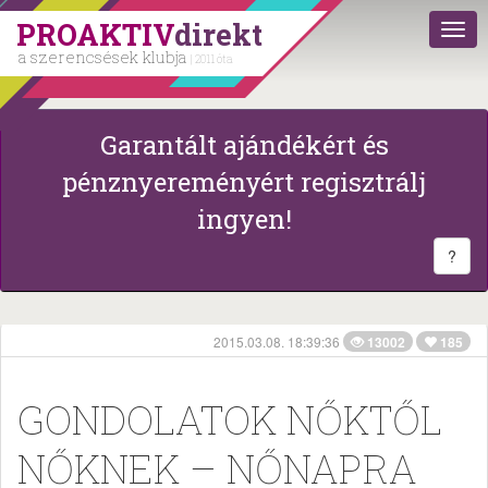
PROAKTIV
direkt
a szerencsések klubja
| 2011 óta
Garantált ajándékért és
pénznyereményért regisztrálj
ingyen!
?
2015.03.08. 18:39:36
13002
185
GONDOLATOK NŐKTŐL
NŐKNEK – NŐNAPRA