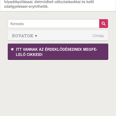
folyadékpótlással, életmódbeli változtatásokkal és kellő
odafigyeléssel enyhíthetők.
ROVATOK
Címlap
ITT VANNAK AZ ÉRDEK­LŐDÉ­SEDNEK MEGFE­
LELŐ CIKKEID!