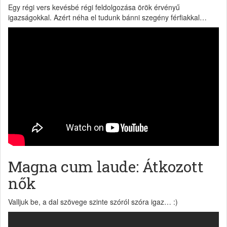
Egy régi vers kevésbé régi feldolgozása örök érvényű
igazságokkal. Azért néha el tudunk bánni szegény férfiakkal…
Magna cum laude: Átkozott
nők
Valljuk be, a dal szövege szinte szóról szóra igaz… :)