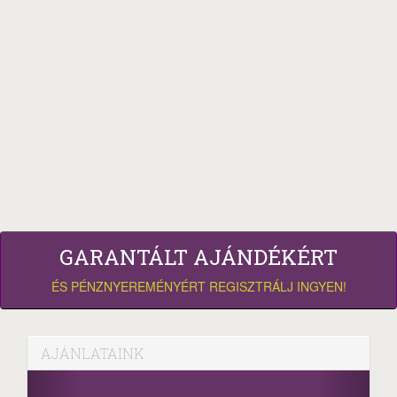
GARANTÁLT AJÁNDÉKÉRT
ÉS PÉNZNYEREMÉNYÉRT REGISZTRÁLJ INGYEN!
AJÁNLATAINK