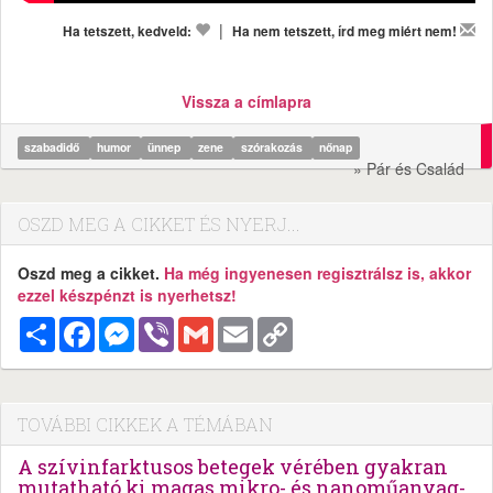
|
Ha tetszett, kedveld:
Ha nem tetszett, írd meg miért nem!
Vissza a címlapra
szabadidő
humor
ünnep
zene
szórakozás
nőnap
» Pár és Család
OSZD MEG A CIKKET ÉS NYERJ...
Oszd meg a cikket.
Ha még ingyenesen regisztrálsz is, akkor
ezzel készpénzt is nyerhetsz!
Megosztás
Facebook
Messenger
Viber
Gmail
Email
Copy
Link
TOVÁBBI CIKKEK A TÉMÁBAN
A szívinfarktusos betegek vérében gyakran
mutatható ki magas mikro- és nanoműanyag-