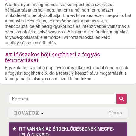
A tartós nyári meleg nemcsak a keringést és a szervezet
hőháztartását terheli meg, hanem a női hormonrendszer
működését is befolyásolhatja. Ennek következtében megváltozhat
a menstruációs ciklus, felerősödhetnek a panaszok, a
menopauza idején pedig gyakoribbá és intenzívebbé válhatnak a
hőhullámok és az alvászavarok. A kellemetlen tünetek megfelelő
folyadékpótlással, életmódbeli változtatásokkal és kellő
odafigyeléssel enyhíthetők.
Az időszakos böjt segítheti a fogyás
fenntartását
Egy kutatás szerint a napi nyolcórás étkezési időablak nem csak
a fogyást segítheti elő, de a testsúly hosszú távú megtartását is
támogathatja túlsúlyos és elhízott felnőtteknél.
ROVATOK
Címlap
ITT VANNAK AZ ÉRDEK­LŐDÉ­SEDNEK MEGFE­
LELŐ CIKKEID!