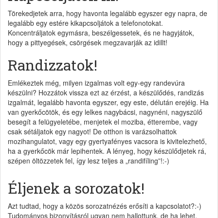
Törekedjetek arra, hogy havonta legalább egyszer egy napra, de
legalább egy estére kikapcsoljátok a telefonotokat.
Koncentráljatok egymásra, beszélgessetek, és ne hagyjátok,
hogy a pittyegések, csörgések megzavarják az idillt!
Randizzatok!
Emlékeztek még, milyen izgalmas volt egy-egy randevúra
készülni? Hozzátok vissza ezt az érzést, a készülődés, randizás
izgalmát, legalább havonta egyszer, egy este, délután erejéig. Ha
van gyerkőcötök, és egy lelkes nagybácsi, nagynéni, nagyszülő
besegít a felügyeletébe, menjetek el moziba, étterembe, vagy
csak sétáljatok egy nagyot! De otthon is varázsolhattok
mozihangulatot, vagy egy gyertyafényes vacsora is kivitelezhető,
ha a gyerkőcök már lepihentek. A lényeg, hogy készülődjetek rá,
szépen öltözzetek fel, így lesz teljes a „randifíling”!:-)
Éljenek a sorozatok!
Azt tudtad, hogy a közös sorozatnézés erősíti a kapcsolatot?:-)
Tudományos bizonyításról ugyan nem hallottunk, de ha lehet,