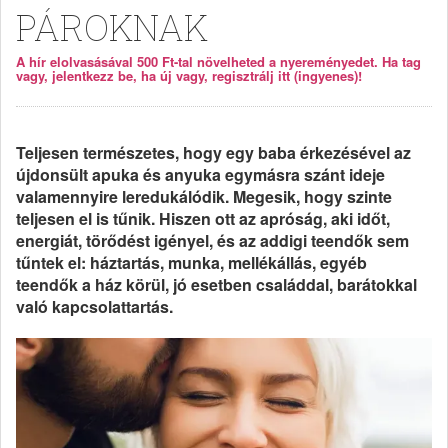
PÁROKNAK
A hír elolvasásával 500 Ft-tal növelheted a nyereményedet. Ha tag
vagy, jelentkezz be, ha új vagy, regisztrálj itt (ingyenes)!
Teljesen természetes, hogy egy baba érkezésével az
újdonsült apuka és anyuka egymásra szánt ideje
valamennyire leredukálódik. Megesik, hogy szinte
teljesen el is tűnik. Hiszen ott az apróság, aki időt,
energiát, törődést igényel, és az addigi teendők sem
tűntek el: háztartás, munka, mellékállás, egyéb
teendők a ház körül, jó esetben családdal, barátokkal
való kapcsolattartás.