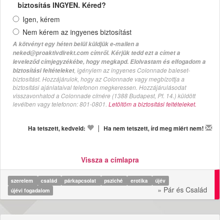
biztosítás INGYEN. Kéred?
Igen, kérem
Nem kérem az ingyenes biztosítást
A kötvényt egy héten belül küldjük e-mailen a
neked@proaktivdirekt.com címről. Kérjük tedd ezt a címet a
leveleződ címjegyzékébe, hogy megkapd. Elolvastam és elfogadom a
, igénylem az ingyenes Colonnade baleset-
biztosítási feltételeket
biztosítást. Hozzájárulok, hogy az Colonnade vagy megbízottja a
biztosítási ajánlataival telefonon megkeressen. Hozzájárulásodat
visszavonhatod a Colonnade címére (1388 Budapest, Pf. 14.) küldött
levélben vagy telefonon: 801-0801.
Letöltöm a biztosítási feltételeket.
|
Ha tetszett, kedveld:
Ha nem tetszett, írd meg miért nem!
Vissza a címlapra
szerelem
család
párkapcsolat
psziché
erotika
újév
» Pár és Család
újévi fogadalom