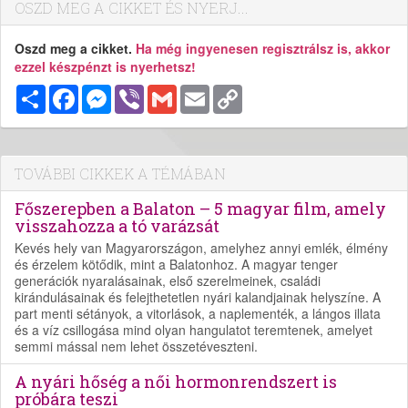
OSZD MEG A CIKKET ÉS NYERJ...
Oszd meg a cikket.
Ha még ingyenesen regisztrálsz is, akkor
ezzel készpénzt is nyerhetsz!
Megosztás
Facebook
Messenger
Viber
Gmail
Email
Copy
Link
TOVÁBBI CIKKEK A TÉMÁBAN
Főszerepben a Balaton – 5 magyar film, amely
visszahozza a tó varázsát
Kevés hely van Magyarországon, amelyhez annyi emlék, élmény
és érzelem kötődik, mint a Balatonhoz. A magyar tenger
generációk nyaralásainak, első szerelmeinek, családi
kirándulásainak és felejthetetlen nyári kalandjainak helyszíne. A
part menti sétányok, a vitorlások, a naplementék, a lángos illata
és a víz csillogása mind olyan hangulatot teremtenek, amelyet
semmi mással nem lehet összetéveszteni.
A nyári hőség a női hormonrendszert is
próbára teszi