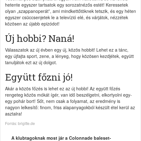
hetente egyszer tartsatok egy sorozatnézős estét! Keressetek
olyan „szappanoperát”, ami mindkettőtöknek tetszik, és egy héten
egyszer csüccsenjetek le a televízió elé, és várjátok, nézzétek
közösen az újabb epizódot!
Új hobbi? Naná!
Válasszatok az új évben egy új, közös hobbit! Lehet ez a tánc,
egy újfajta sport, zene, a lényeg, hogy közösen kezdjétek, együtt
tanuljátok ezt az új dolgot.
Együtt főzni jó!
Akár a közös főzés is lehet ez az új hobbi! Az együtt főzés
rengeteg közös mókát ígér, van idő beszélgetni, elkortyolni egy-
egy pohár bort! Sőt, nem csak a folyamat, az eredmény is
nagyon lelkesítő: finom, friss alapanyagokból készült étel kerül az
asztalra!
Forrás: brigitte.de
A klubtagoknak most jár a Colonnade baleset-