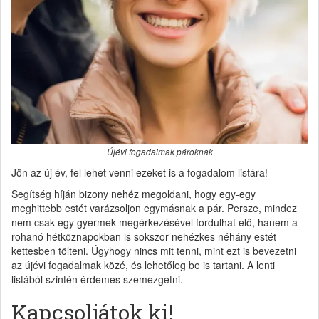
Újévi fogadalmak pároknak
Jön az új év, fel lehet venni ezeket is a fogadalom listára!
Segítség híján bizony nehéz megoldani, hogy egy-egy
meghittebb estét varázsoljon egymásnak a pár. Persze, mindez
nem csak egy gyermek megérkezésével fordulhat elő, hanem a
rohanó hétköznapokban is sokszor nehézkes néhány estét
kettesben tölteni. Úgyhogy nincs mit tenni, mint ezt is bevezetni
az újévi fogadalmak közé, és lehetőleg be is tartani. A lenti
listából szintén érdemes szemezgetni.
Kapcsoljátok ki!