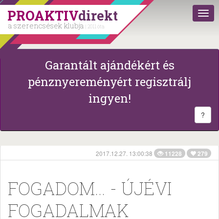
PROAKTIV
direkt
a szerencsések klubja
| 2011 óta
Garantált ajándékért és
pénznyereményért regisztrálj
ingyen!
?
2017.12.27. 13:00:38
11228
279
FOGADOM… - ÚJÉVI
FOGADALMAK