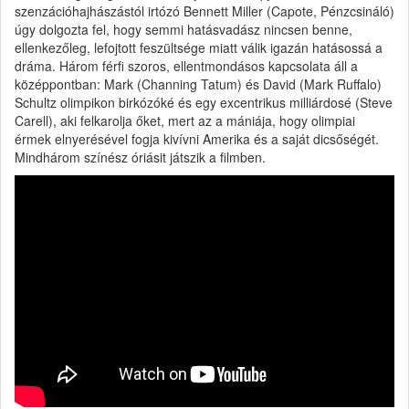
szenzációhajhászástól irtózó Bennett Miller (Capote, Pénzcsináló)
úgy dolgozta fel, hogy semmi hatásvadász nincsen benne,
ellenkezőleg, lefojtott feszültsége miatt válik igazán hatásossá a
dráma. Három férfi szoros, ellentmondásos kapcsolata áll a
középpontban: Mark (Channing Tatum) és David (Mark Ruffalo)
Schultz olimpikon birkózóké és egy excentrikus milliárdosé (Steve
Carell), aki felkarolja őket, mert az a mániája, hogy olimpiai
érmek elnyerésével fogja kivívni Amerika és a saját dicsőségét.
Mindhárom színész óriásit játszik a filmben.