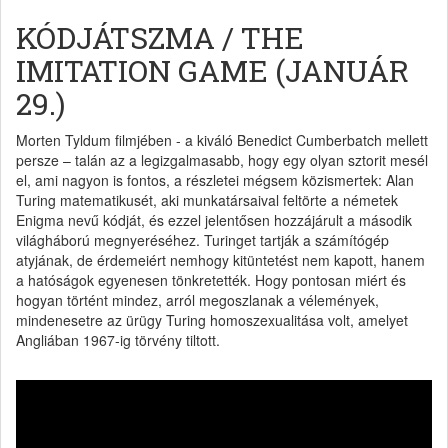
KÓDJÁTSZMA / THE
IMITATION GAME (JANUÁR
29.)
Morten Tyldum filmjében - a kiváló Benedict Cumberbatch mellett
persze – talán az a legizgalmasabb, hogy egy olyan sztorit mesél
el, ami nagyon is fontos, a részletei mégsem közismertek: Alan
Turing matematikusét, aki munkatársaival feltörte a németek
Enigma nevű kódját, és ezzel jelentősen hozzájárult a második
világháború megnyeréséhez. Turinget tartják a számítógép
atyjának, de érdemeiért nemhogy kitüntetést nem kapott, hanem
a hatóságok egyenesen tönkretették. Hogy pontosan miért és
hogyan történt mindez, arról megoszlanak a vélemények,
mindenesetre az ürügy Turing homoszexualitása volt, amelyet
Angliában 1967-ig törvény tiltott.