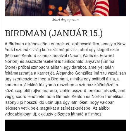
Mozi és popcorn
BIRDMAN (JANUÁR 15.)
A Birdman elképesztően energikus, lebilincselő film, amely a New
York-i színházi világ kulisszái mögé visz, ahol egy kiégett sztár
(Michael Keaton) színésztársaival (Naomi Watts és Edward
Norton) és asszisztenseként is funkcionáló lányával (Emma
Stone) próbál színpadra állítani egy darabot, amellyel talán
feltámaszthatja a karrierjét. Alejandro González Inárritu vizuálisan
úgy szerkesztette meg a Birdmant, mintha egy snittből állna, a
kamera a játékidő túlnyomó részében a színház különböző, a
közönség elől rejtve maradó, labirintusszerű tereiben cikázik, ami
végig sodró lendületet ad a filmnek. Keaton és Norton frenetikus:
iszonyú jó hosszú idő után újra úgy látni őket, hogy valóban
lelkesen vetik bele magukat a színészkedésbe. Az alábbi
videoablakban új, exkluzív előzetes látható a filmhez: