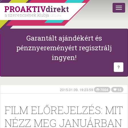
PROAKTIV
direkt
a szerencsések klubja
| 2011 óta
Garantált ajándékért és
pénznyereményért regisztrálj
ingyen!
?
2015.01.09. 19:23:59
7004
14
FILM ELŐREJELZÉS: MIT
NÉZZ MEG JANUÁRBAN