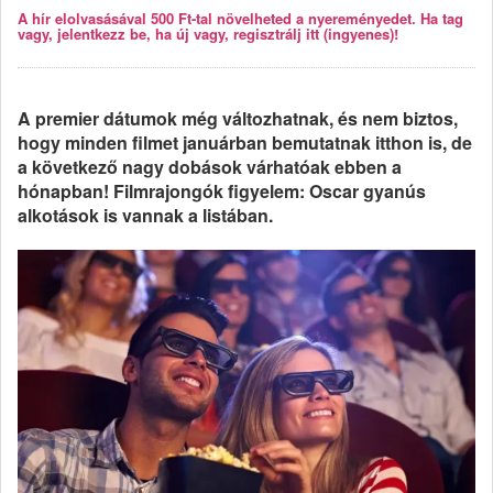
A hír elolvasásával 500 Ft-tal növelheted a nyereményedet. Ha tag
vagy, jelentkezz be, ha új vagy, regisztrálj itt (ingyenes)!
A premier dátumok még változhatnak, és nem biztos,
hogy minden filmet januárban bemutatnak itthon is, de
a következő nagy dobások várhatóak ebben a
hónapban! Filmrajongók figyelem: Oscar gyanús
alkotások is vannak a listában.