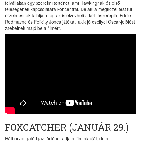
felvállaltan egy szerelmi történet, ami Hawkingnak és első
feleségének kapcsolatára koncentrál. De aki a megközelítést túl
érzelmesnek találja, még az is élvezheti a két főszereplő, Eddie
Redmayne és Felicity Jones játékát, akik jó eséllyel Oscar-jelölést
zsebelnek majd be a filmért.
FOXCATCHER (JANUÁR 29.)
Hátborzongató igaz történet adja a film alapját, de a