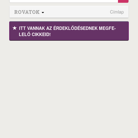
ROVATOK
Címlap
ITT VANNAK AZ ÉRDEK­LŐDÉ­SEDNEK MEGFE­
LELŐ CIKKEID!