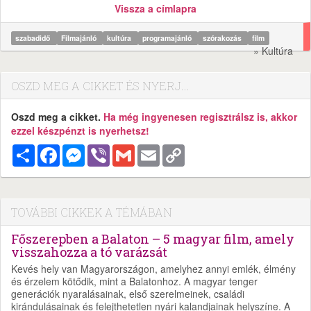
Vissza a címlapra
szabadidő
Filmajánló
kultúra
programajánló
szórakozás
film
» Kultúra
OSZD MEG A CIKKET ÉS NYERJ...
Oszd meg a cikket.
Ha még ingyenesen regisztrálsz is, akkor
ezzel készpénzt is nyerhetsz!
Megosztás
Facebook
Messenger
Viber
Gmail
Email
Copy
Link
TOVÁBBI CIKKEK A TÉMÁBAN
Főszerepben a Balaton – 5 magyar film, amely
visszahozza a tó varázsát
Kevés hely van Magyarországon, amelyhez annyi emlék, élmény
és érzelem kötődik, mint a Balatonhoz. A magyar tenger
generációk nyaralásainak, első szerelmeinek, családi
kirándulásainak és felejthetetlen nyári kalandjainak helyszíne. A