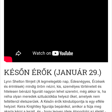
KÉSŐN ÉRŐK (JANUÁR 29.)
Lynn Shelton filmjeit (A legmelegebb nap, Édesnégyes, Érzések
és érintések) mindig öröm nézni, kis, személyes történeteit és
hitelesen bénázó figuráit nagyon lehet szeretni, még akkor is, ha
néha olyan meredek szituációkba helyezi őket, amelyek nem
feltétlenül életszerűek. A Későn érők kiindulópontja is egy efféle
helyzet: Keira Knightley figurája bepánikol, amikor a fiúja meg
akarja kérni a kezét, és - hogy legyen ideje átgondolni az életét -