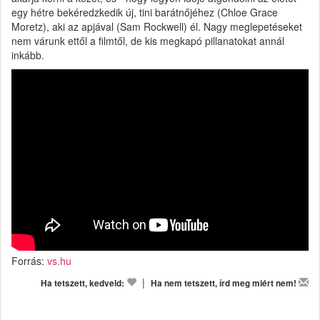
egy hétre bekéredzkedik új, tini barátnőjéhez (Chloe Grace
Moretz), aki az apjával (Sam Rockwell) él. Nagy meglepetéseket
nem várunk ettől a filmtől, de kis megkapó pillanatokat annál
inkább.
Forrás:
vs.hu
|
Ha tetszett, kedveld:
Ha nem tetszett, írd meg miért nem!