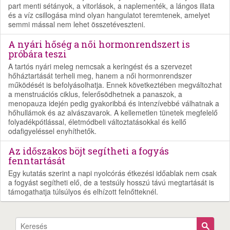
part menti sétányok, a vitorlások, a naplementék, a lángos illata
és a víz csillogása mind olyan hangulatot teremtenek, amelyet
semmi mással nem lehet összetéveszteni.
A nyári hőség a női hormonrendszert is
próbára teszi
A tartós nyári meleg nemcsak a keringést és a szervezet
hőháztartását terheli meg, hanem a női hormonrendszer
működését is befolyásolhatja. Ennek következtében megváltozhat
a menstruációs ciklus, felerősödhetnek a panaszok, a
menopauza idején pedig gyakoribbá és intenzívebbé válhatnak a
hőhullámok és az alvászavarok. A kellemetlen tünetek megfelelő
folyadékpótlással, életmódbeli változtatásokkal és kellő
odafigyeléssel enyhíthetők.
Az időszakos böjt segítheti a fogyás
fenntartását
Egy kutatás szerint a napi nyolcórás étkezési időablak nem csak
a fogyást segítheti elő, de a testsúly hosszú távú megtartását is
támogathatja túlsúlyos és elhízott felnőtteknél.