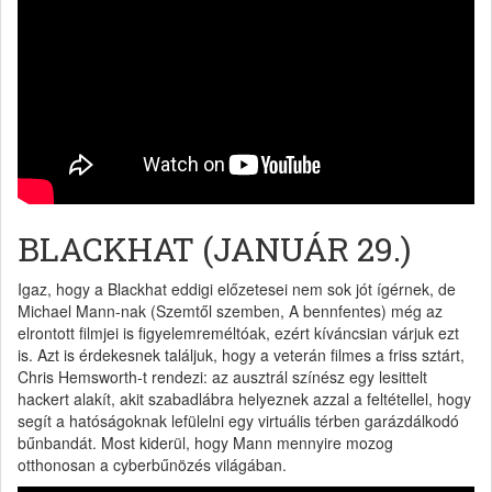
BLACKHAT (JANUÁR 29.)
Igaz, hogy a Blackhat eddigi előzetesei nem sok jót ígérnek, de
Michael Mann-nak (Szemtől szemben, A bennfentes) még az
elrontott filmjei is figyelemreméltóak, ezért kíváncsian várjuk ezt
is. Azt is érdekesnek találjuk, hogy a veterán filmes a friss sztárt,
Chris Hemsworth-t rendezi: az ausztrál színész egy lesittelt
hackert alakít, akit szabadlábra helyeznek azzal a feltétellel, hogy
segít a hatóságoknak lefülelni egy virtuális térben garázdálkodó
bűnbandát. Most kiderül, hogy Mann mennyire mozog
otthonosan a cyberbűnözés világában.