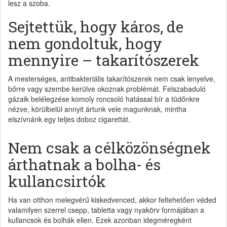
lesz a szoba.
Sejtettük, hogy káros, de
nem gondoltuk, hogy
mennyire – takarítószerek
A mesterséges, antibakteriális takarítószerek nem csak lenyelve,
bőrre vagy szembe kerülve okoznak problémát. Felszabaduló
gázaik belélegzése komoly roncsoló hatással bír a tüdőnkre
nézve, körülbelül annyit ártunk vele magunknak, mintha
elszívnánk egy teljes doboz cigarettát.
Nem csak a célközönségnek
árthatnak a bolha- és
kullancsirtók
Ha van otthon melegvérű kiskedvenced, akkor feltehetően véded
valamilyen szerrel csepp, tabletta vagy nyakörv formájában a
kullancsok és bolhák ellen. Ezek azonban idegméregként