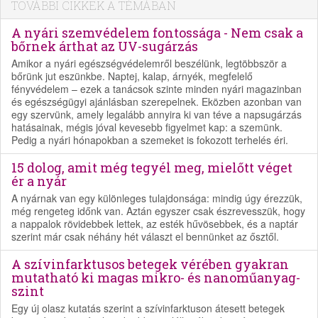
TOVÁBBI CIKKEK A TÉMÁBAN
A nyári szemvédelem fontossága - Nem csak a
bőrnek árthat az UV-sugárzás
Amikor a nyári egészségvédelemről beszélünk, legtöbbször a
bőrünk jut eszünkbe. Naptej, kalap, árnyék, megfelelő
fényvédelem – ezek a tanácsok szinte minden nyári magazinban
és egészségügyi ajánlásban szerepelnek. Eközben azonban van
egy szervünk, amely legalább annyira ki van téve a napsugárzás
hatásainak, mégis jóval kevesebb figyelmet kap: a szemünk.
Pedig a nyári hónapokban a szemeket is fokozott terhelés éri.
15 dolog, amit még tegyél meg, mielőtt véget
ér a nyár
A nyárnak van egy különleges tulajdonsága: mindig úgy érezzük,
még rengeteg időnk van. Aztán egyszer csak észrevesszük, hogy
a nappalok rövidebbek lettek, az esték hűvösebbek, és a naptár
szerint már csak néhány hét választ el bennünket az ősztől.
A szívinfarktusos betegek vérében gyakran
mutatható ki magas mikro- és nanoműanyag-
szint
Egy új olasz kutatás szerint a szívinfarktuson átesett betegek