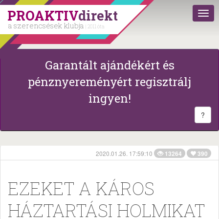
PROAKTIV
direkt
a szerencsések klubja
| 2011 óta
Garantált ajándékért és
pénznyereményért regisztrálj
ingyen!
?
2020.01.26. 17:59:10
13264
390
EZEKET A KÁROS
HÁZTARTÁSI HOLMIKAT