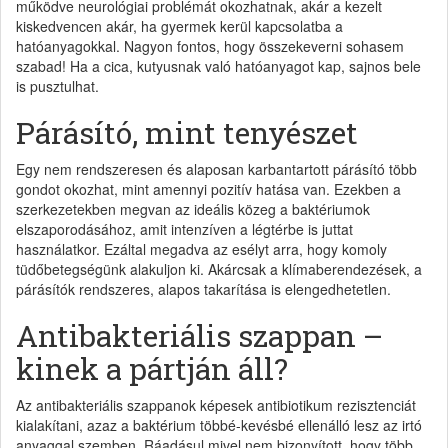
működve neurológiai problémát okozhatnak, akár a kezelt
kiskedvencen akár, ha gyermek kerül kapcsolatba a
hatóanyagokkal. Nagyon fontos, hogy összekeverni sohasem
szabad! Ha a cica, kutyusnak való hatóanyagot kap, sajnos bele
is pusztulhat.
Párásító, mint tenyészet
Egy nem rendszeresen és alaposan karbantartott párásító több
gondot okozhat, mint amennyi pozitív hatása van. Ezekben a
szerkezetekben megvan az ideális közeg a baktériumok
elszaporodásához, amit intenzíven a légtérbe is juttat
használatkor. Ezáltal megadva az esélyt arra, hogy komoly
tüdőbetegségünk alakuljon ki. Akárcsak a klímaberendezések, a
párásítók rendszeres, alapos takarítása is elengedhetetlen.
Antibakteriális szappan –
kinek a pártján áll?
Az antibakteriális szappanok képesek antibiotikum rezisztenciát
kialakítani, azaz a baktérium többé-kevésbé ellenálló lesz az irtó
anyaggal szemben. Ráadásul mivel nem bizonyított, hogy több