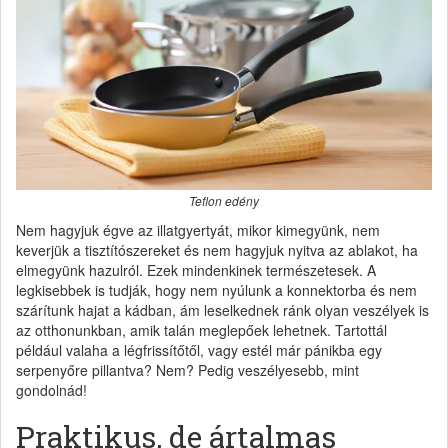
Teflon edény
Nem hagyjuk égve az illatgyertyát, mikor kimegyünk, nem
keverjük a tisztítószereket és nem hagyjuk nyitva az ablakot, ha
elmegyünk hazulról. Ezek mindenkinek természetesek. A
legkisebbek is tudják, hogy nem nyúlunk a konnektorba és nem
szárítunk hajat a kádban, ám leselkednek ránk olyan veszélyek is
az otthonunkban, amik talán meglepőek lehetnek. Tartottál
például valaha a légfrissítőtől, vagy estél már pánikba egy
serpenyőre pillantva? Nem? Pedig veszélyesebb, mint
gondolnád!
Praktikus, de ártalmas