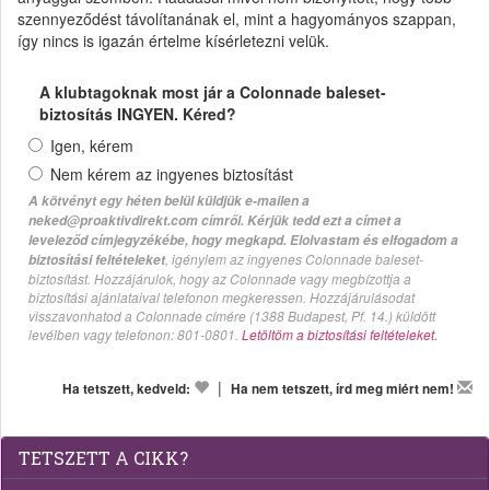
szennyeződést távolítanának el, mint a hagyományos szappan,
így nincs is igazán értelme kísérletezni velük.
A klubtagoknak most jár a Colonnade baleset-
biztosítás INGYEN. Kéred?
Igen, kérem
Nem kérem az ingyenes biztosítást
A kötvényt egy héten belül küldjük e-mailen a
neked@proaktivdirekt.com címről. Kérjük tedd ezt a címet a
leveleződ címjegyzékébe, hogy megkapd. Elolvastam és elfogadom a
, igénylem az ingyenes Colonnade baleset-
biztosítási feltételeket
biztosítást. Hozzájárulok, hogy az Colonnade vagy megbízottja a
biztosítási ajánlataival telefonon megkeressen. Hozzájárulásodat
visszavonhatod a Colonnade címére (1388 Budapest, Pf. 14.) küldött
levélben vagy telefonon: 801-0801.
Letöltöm a biztosítási feltételeket.
|
Ha tetszett, kedveld:
Ha nem tetszett, írd meg miért nem!
TETSZETT A CIKK?