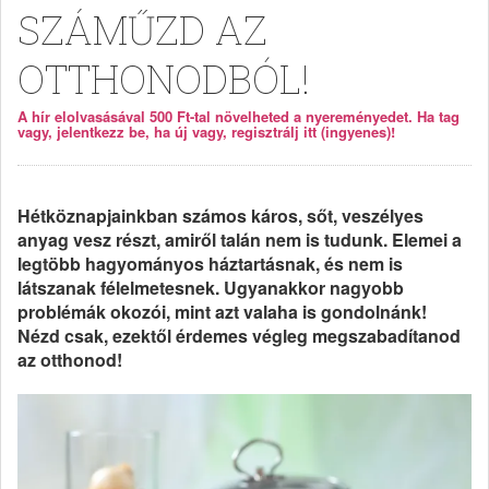
SZÁMŰZD AZ
OTTHONODBÓL!
A hír elolvasásával 500 Ft-tal növelheted a nyereményedet. Ha tag
vagy, jelentkezz be, ha új vagy, regisztrálj itt (ingyenes)!
Hétköznapjainkban számos káros, sőt, veszélyes
anyag vesz részt, amiről talán nem is tudunk. Elemei a
legtöbb hagyományos háztartásnak, és nem is
látszanak félelmetesnek. Ugyanakkor nagyobb
problémák okozói, mint azt valaha is gondolnánk!
Nézd csak, ezektől érdemes végleg megszabadítanod
az otthonod!