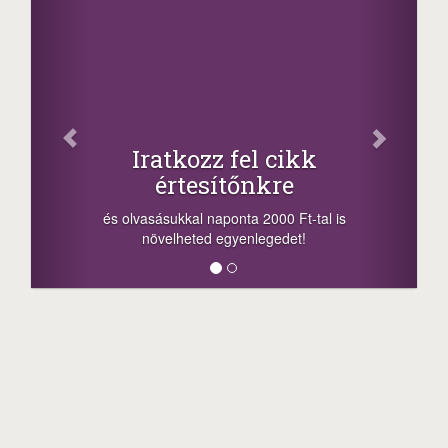
Facebook
Oszd meg cikkeinket
+1.000.000 Ft...
-nyeremény növelés jár a szerencsésnek
a sorsolás napján! A cikkek alján találsz
megosztási lehetőséget. Lájkolj is minket!