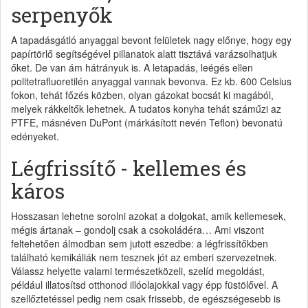
serpenyők
A tapadásgátló anyaggal bevont felületek nagy előnye, hogy egy
papírtörlő segítségével pillanatok alatt tisztává varázsolhatjuk
őket. De van ám hátrányuk is. A letapadás, leégés ellen
politetrafluoretilén anyaggal vannak bevonva. Ez kb. 600 Celsius
fokon, tehát főzés közben, olyan gázokat bocsát ki magából,
melyek rákkeltők lehetnek. A tudatos konyha tehát száműzi az
PTFE, másnéven DuPont (márkásított nevén Teflon) bevonatú
edényeket.
Légfrissítő - kellemes és
káros
Hosszasan lehetne sorolni azokat a dolgokat, amik kellemesek,
mégis ártanak – gondolj csak a csokoládéra… Ami viszont
feltehetően álmodban sem jutott eszedbe: a légfrissítőkben
található kemikáliák nem tesznek jót az emberi szervezetnek.
Válassz helyette valami természetközeli, szelíd megoldást,
például illatosítsd otthonod illóolajokkal vagy épp füstölővel. A
szellőztetéssel pedig nem csak frissebb, de egészségesebb is