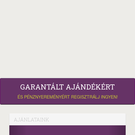
GARANTÁLT AJÁNDÉKÉRT
ÉS PÉNZNYEREMÉNYÉRT REGISZTRÁLJ INGYEN!
AJÁNLATAINK