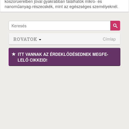
koszorúereiben jóval gyakrabban találhatók mikro- és
nanoműanyag-részecskék, mint az egészséges személyeknél.
ROVATOK
Címlap
ITT VANNAK AZ ÉRDEK­LŐDÉ­SEDNEK MEGFE­
LELŐ CIKKEID!