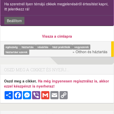
Ha szeretnél ilyen témájú cikkek megjelenéséről értesítést kapni,
itt jelentkezz rá!
Beállítom
Vissza a címlapra
egészség
háztartás
vásárlás
házi praktikák
vegyszerek
» Otthon és háztartás
háztartási szerek
OSZD MEG A CIKKET ÉS NYERJ...
Oszd meg a cikket.
Ha még ingyenesen regisztrálsz is, akkor
ezzel készpénzt is nyerhetsz!
Megosztás
Facebook
Messenger
Viber
Gmail
Email
Copy
Link