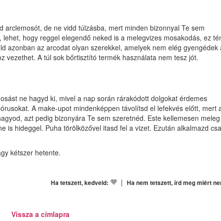
éd arclemosót, de ne vidd túlzásba, mert minden bizonnyal Te sem
d, lehet, hogy reggel elegendő neked is a melegvizes mosakodás, ez té
zeld azonban az arcodat olyan szerekkel, amelyek nem elég gyengédek 
vezethet. A túl sok bőrtisztító termék használata nem tesz jót.
cmosást ne hagyd ki, mivel a nap során rárakódott dolgokat érdemes
 pórusokat. A make-upot mindenképpen távolítsd el lefekvés előtt, mert 
nt hagyod, azt pedig bizonyára Te sem szeretnéd. Este kellemesen meleg
e is hideggel. Puha törölközővel itasd fel a vizet. Ezután alkalmazd cs
gy kétszer hetente.
|
Ha tetszett, kedveld:
Ha nem tetszett, írd meg miért n
Vissza a címlapra