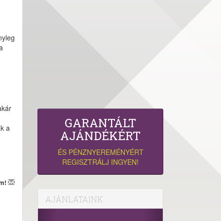
nyleg
a
akár
GARANTÁLT
ak a
AJÁNDÉKÉRT
ÉS PÉNZNYEREMÉNYÉRT
REGISZTRÁLJ INGYEN!
em!
AJÁNLATAINK