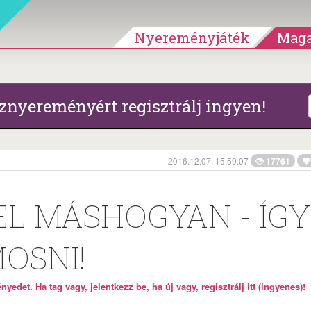
Nyereményjáték
Maga
znyereményért regisztrálj ingyen!
2016.12.07. 15:59:07
17761
EL MÁSHOGYAN - ÍGY
OSNI!
yedet. Ha tag vagy, jelentkezz be, ha új vagy, regisztrálj itt (ingyenes)!