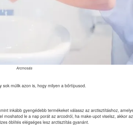
Arcmosás
gy sok múlik azon is, hogy milyen a bőrtípusod.
amint inkább gyengédebb termékeket válassz az arctisztításhoz, amely
el moshatod le a nap porát az arcodról, ha make-upot viselsz, akkor az
izes öblítés elégséges lesz arctisztítás gyanánt.