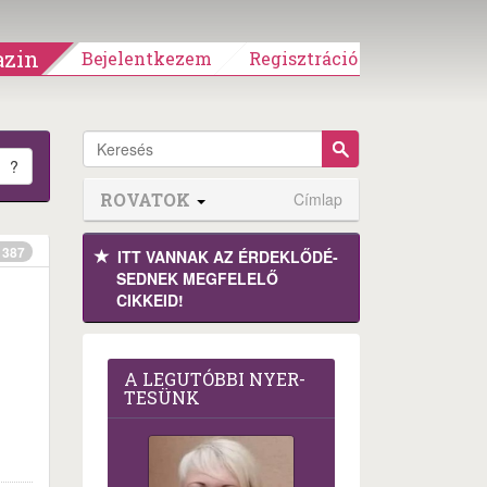
zin
Bejelentkezem
Regisztráció
?
ROVATOK
Címlap
387
ITT VANNAK AZ ÉRDEK­LŐDÉ­
SEDNEK MEGFE­LELŐ
CIKKEID!
A LEG­U­TÓB­BI NYER­
TE­SÜNK