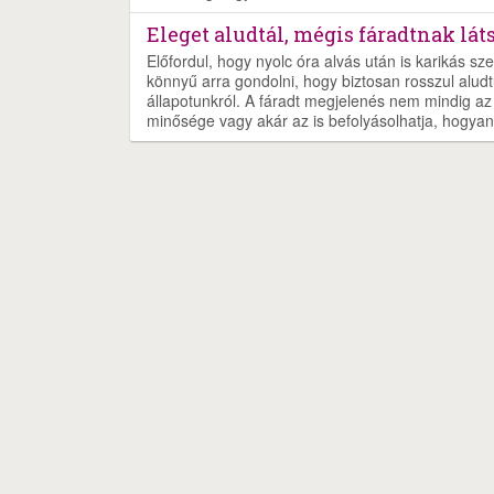
Eleget aludtál, mégis fáradtnak lát
Előfordul, hogy nyolc óra alvás után is karikás sz
könnyű arra gondolni, hogy biztosan rosszul aludt
állapotunkról. A fáradt megjelenés nem mindig az a
minősége vagy akár az is befolyásolhatja, hogyan