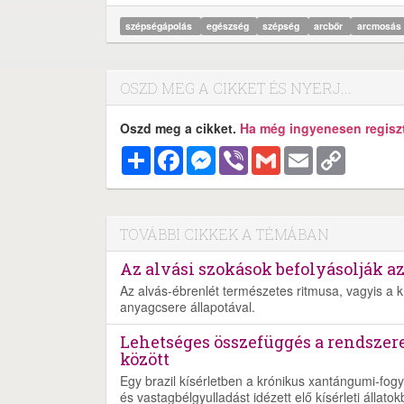
szépségápolás
egészség
szépség
arcbőr
arcmosás
OSZD MEG A CIKKET ÉS NYERJ...
Oszd meg a cikket.
Ha még ingyenesen regisztr
Megosztás
Facebook
Messenger
Viber
Gmail
Email
Copy
Link
TOVÁBBI CIKKEK A TÉMÁBAN
Az alvási szokások befolyásolják a
Az alvás-ébrenlét természetes ritmusa, vagyis a 
anyagcsere állapotával.
Lehetséges összefüggés a rendszer
között
Egy brazil kísérletben a krónikus xantángumi-fogy
és vastagbélgyulladást idézett elő kísérleti állatok