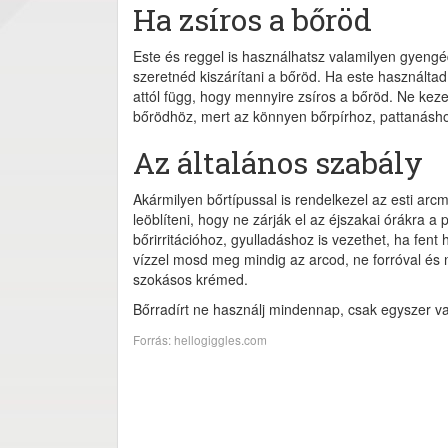
Ha zsíros a bőröd
Este és reggel is használhatsz valamilyen gyeng
szeretnéd kiszárítani a bőröd. Ha este használta
attól függ, hogy mennyire zsíros a bőröd. Ne ke
bőrödhöz, mert az könnyen bőrpírhoz, pattanáshoz 
Az általános szabály
Akármilyen bőrtípussal is rendelkezel az esti ar
leöblíteni, hogy ne zárják el az éjszakai órákra a
bőrirritációhoz, gyulladáshoz is vezethet, ha fe
vízzel mosd meg mindig az arcod, ne forróval és n
szokásos krémed.
Bőrradírt ne használj mindennap, csak egyszer va
Forrás: hellogiggles.com