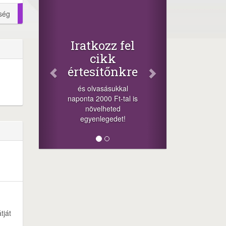
Face
ség
Oszd
cikke
+1.000.0
Iratkozz fel
-nyeremény 
cikk
a szerenc
értesítőnkre
sorsolás 
cikkek alj
és olvasásukkal
megos
naponta 2000 Ft-tal is
lehetőséget.
növelheted
mink
egyenlegedet!
tját