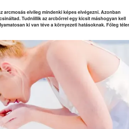
 az arcmosás elvileg mindenki képes elvégezni. Azonban
csináltad. Tudniillik az arcbőrrel egy kicsit máshogyan kell
folyamatosan ki van téve a környezeti hatásoknak. Főleg téle