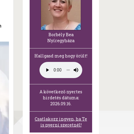
n
Borbély Bea
Nyíregyháza
Hallgasd meg hogy örült!
A következő nyertes
hirdetés dátuma:
2026.09.16.
Csatlakozz ingyen, ha Te
is nyerni szeretnél!