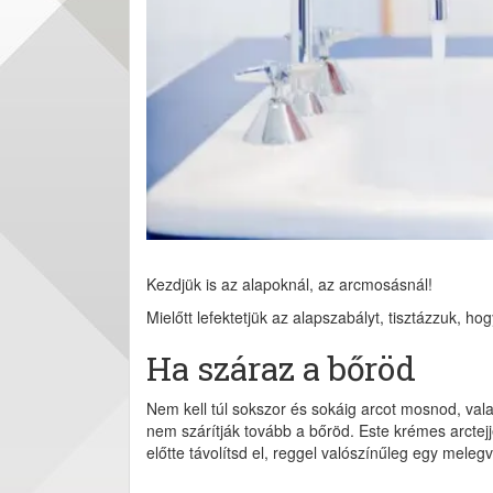
Kezdjük is az alapoknál, az arcmosásnál!
Mielőtt lefektetjük az alapszabályt, tisztázzuk, ho
Ha száraz a bőröd
Nem kell túl sokszor és sokáig arcot mosnod, val
nem szárítják tovább a bőröd. Este krémes arctejj
előtte távolítsd el, reggel valószínűleg egy melegv