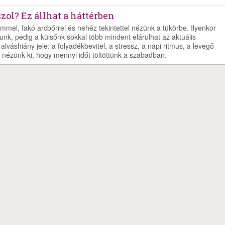
szol? Ez állhat a háttérben
emmel, fakó arcbőrrel és nehéz tekintettel nézünk a tükörbe. Ilyenkor
unk, pedig a külsőnk sokkal több mindent elárulhat az aktuális
lváshiány jele: a folyadékbevitel, a stressz, a napi ritmus, a levegő
 nézünk ki, hogy mennyi időt töltöttünk a szabadban.