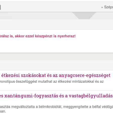
» Szép
álsz is, akkor ezzel készpénzt is nyerhetsz!
z étkezési szokásokat és az anyagcsere-egészséget
kronotípus összefüggést mutathat az étkezési mintázatokkal és az
es xantángumi-fogyasztás és a vastagbélgyulladás
asztás megváltoztatta a bélmikrobiótát, meggyengítette a bélfal védőgá
ban.