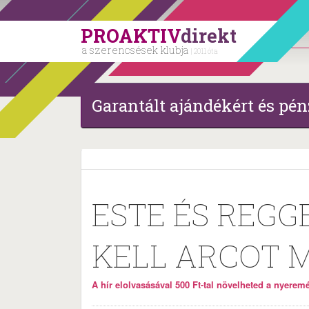
PROAKTIV
direkt
a szerencsések klubja
| 2011 óta
Garantált ajándékért és pén
ESTE ÉS REGG
KELL ARCOT M
A hír elolvasásával 500 Ft-tal növelheted a nyeremén