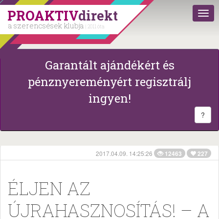
PROAKTIV
direkt
a szerencsések klubja
| 2011 óta
Garantált ajándékért és
pénznyereményért regisztrálj
ingyen!
?
2017.04.09. 14:25:26
12463
227
ÉLJEN AZ
ÚJRAHASZNOSÍTÁS! – A