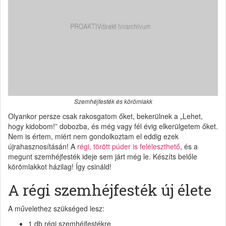
Szemhéjfesték és körömlakk
Olyankor persze csak rakosgatom őket, bekerülnek a „Lehet,
hogy kidobom!” dobozba, és még vagy fél évig elkerülgetem őket.
Nem is értem, miért nem gondolkoztam el eddig ezek
újrahasznosításán! A
régi, törött púder is feléleszthető
, és a
megunt szemhéjfesték ideje sem járt még le. Készíts belőle
körömlakkot házilag! Így csináld!
A régi szemhéjfesték új élete
A művelethez szükséged lesz:
1 db régi szemhéjfestékre