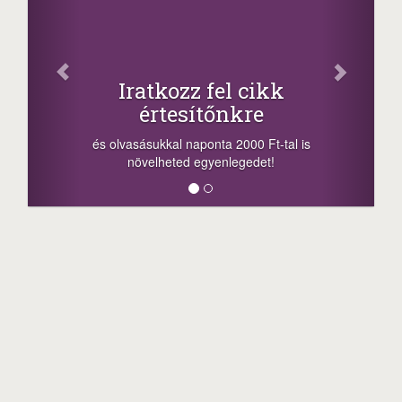
Fa
Oszd me
Iratkozz fel cikk
+1.0
értesítőnkre
-nyeremény növe
a sorsolás napjá
vasásukkal naponta 2000 Ft-tal is
megosztási lehető
növelheted egyenlegedet!