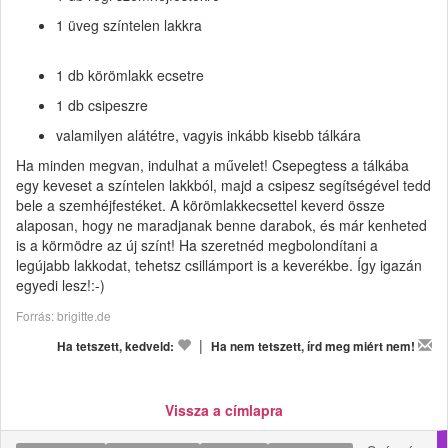
1 üveg színtelen lakkra
1 db körömlakk ecsetre
1 db csipeszre
valamilyen alátétre, vagyis inkább kisebb tálkára
Ha minden megvan, indulhat a művelet! Csepegtess a tálkába
egy keveset a színtelen lakkból, majd a csipesz segítségével tedd
bele a szemhéjfestéket. A körömlakkecsettel keverd össze
alaposan, hogy ne maradjanak benne darabok, és már kenheted
is a körmödre az új színt! Ha szeretnéd megbolondítani a
legújabb lakkodat, tehetsz csillámport is a keverékbe. Így igazán
egyedi lesz!:-)
Forrás: brigitte.de
|
Ha tetszett, kedveld:
Ha nem tetszett, írd meg miért nem!
Vissza a címlapra