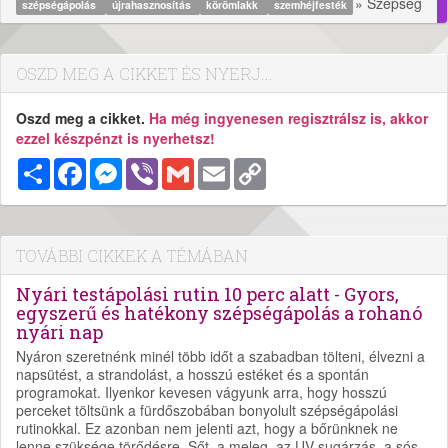
» Szépség
szépségápolás
újrahasznosítás
körömlakk
szemhéjfesték
OSZD MEG A CIKKET ÉS NYERJ...
Oszd meg a cikket.
Ha még ingyenesen regisztrálsz is, akkor
ezzel készpénzt is nyerhetsz!
Megosztás
Facebook
Messenger
Viber
Gmail
Email
Copy
Link
TOVÁBBI CIKKEK A TÉMÁBAN
Nyári testápolási rutin 10 perc alatt - Gyors,
egyszerű és hatékony szépségápolás a rohanó
nyári nap
Nyáron szeretnénk minél több időt a szabadban tölteni, élvezni a
napsütést, a strandolást, a hosszú estéket és a spontán
programokat. Ilyenkor kevesen vágyunk arra, hogy hosszú
perceket töltsünk a fürdőszobában bonyolult szépségápolási
rutinokkal. Ez azonban nem jelenti azt, hogy a bőrünknek ne
lenne szüksége törődésre. Sőt, a meleg, az UV-sugárzás, a sós