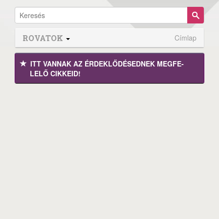
ROVATOK
Címlap
ITT VANNAK AZ ÉRDEK­LŐDÉ­SEDNEK MEGFE­
LELŐ CIKKEID!