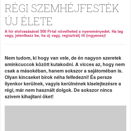
RÉGI SZEMHÉJFESTÉK
ÚJ ÉLETE
A hír elolvasásával 500 Ft-tal növelheted a nyereményedet. Ha tag
vagy, jelentkezz be, ha új vagy, regisztrálj itt (ingyenes)!
Nem tudom, ki hogy van vele, de én nagyon szeretek
sminkcuccok között kutakodni. A vicces az, hogy nem
csak a másokéban, hanem sokszor a sajátoméban is.
Olyan kincseket bírok néha felfedezni! És persze
ilyenkor kerülnek, vagyis kerülnének kiselejtezésre a
régi, már nem használt dolgok. De sokszor nincs
szívem kihajítani őket!