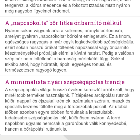
tengervíz, a klóros medence és a fokozott izzadás miatt nyáron
még nagyobb figyelmet érdemel.
A „napcsókolta” bőr titka önbarnító nélkül
Nyáron sokan vágyunk arra a kellemes, aranyló bőrtónusra,
amelyet gyakran „napcsókolta” bőrként emlegetünk. Ez a finom,
egészséges ragyogás a nyár egyik legkedveltebb szépségideálja,
ezért sokan hosszú órákat töltenek napozással vagy önbarnító
készítményekkel próbálják elérni a kívánt hatást. Pedig a valóban
szép bőr nem feltétlenül a barnaság mértékétől függ. Sokkal
inkább attól, hogy hidratált, ápolt, egységes tónusú és
természetesen ragyogó legyen.
A minimalista nyári szépségápolás trendje
A szépségápolás világa hosszú éveken keresztül arról szólt, hogy
minél több terméket használjunk. Tízlépéses arcápolási rutinok,
külön nappali és éjszakai krémek, számtalan szérum, maszk és
speciális kezelés töltötte meg a fürdőszobák polcait. Az utóbbi
időben azonban egyre többen fordulnak a letisztultabb,
tudatosabb szépségápolás felé, különösen nyáron. A forró
napokban ugyanis nemcsak a gardróbunk válik könnyedebbé,
hanem a bőrápolási rutinunk is.