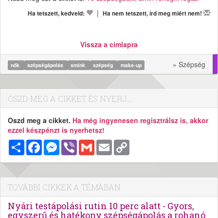
|
Ha tetszett, kedveld:
Ha nem tetszett, írd meg miért nem!
Vissza a címlapra
» Szépség
nők
szépségápolás
smink
szépség
make-up
OSZD MEG A CIKKET ÉS NYERJ...
Oszd meg a cikket.
Ha még ingyenesen regisztrálsz is, akkor
ezzel készpénzt is nyerhetsz!
Megosztás
Facebook
Messenger
Viber
Gmail
Email
Copy
Link
TOVÁBBI CIKKEK A TÉMÁBAN
Nyári testápolási rutin 10 perc alatt - Gyors,
egyszerű és hatékony szépségápolás a rohanó