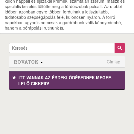
külön nappali és éjszakai krémek, számtalan szérum, maszk és
speciális kezelés töltötte meg a fürdőszobák polcait. Az utóbbi
időben azonban egyre többen fordulnak a letisztultabb,
tudatosabb szépségápolás felé, különösen nyáron. A forró
napokban ugyanis nemcsak a gardróbunk válik könnyedebbé,
hanem a bőrápolási rutinunk is.
ROVATOK
Címlap
ITT VANNAK AZ ÉRDEK­LŐDÉ­SEDNEK MEGFE­
LELŐ CIKKEID!