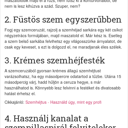
maszatolódik majd el a rúzs, nem futsz ki a kontúrvonalból, de
nem is lesz kihúzva a szád. Szuper, nem?
2. Füstös szem egyszerűbben
Fogj egy szemceruzát, rajzolj a szemhéjad sarkára egy két csíkot
négyzetrács formájában, majd maszatold el. Már kész is. Esetleg
a szem belső sarkába felvihetsz egy világosszürke árnyalatot, de
csak egy keveset, s ezt is dolgozd el, ne maradjanak éles szélek.
3. Krémes szemhéjfesték
A szemceruzából gyorsan krémes állagú szemhéjtust
varázsolhatsz, ha egy másodpercre odatartod a tűzbe. Utána 15
másodpercig várj, hadd hűljön a ceruza hegye, s már
használhatod is. Könnyebb lesz felvinni a festéket és divatosabb
hatást érhetsz el.
Cikkajánló:
Szemhéjtus - Használd úgy, mint egy profi
4. Használj kanalat a
szempillaspirál felvitelekor