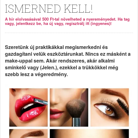
ISMERNED KELL!
A hír elolvasásával 500 Ft-tal növelheted a nyereményedet. Ha tag
vagy, jelentkezz be, ha új vagy, regisztrálj itt (ingyenes)!
Szeretünk új praktikákkal megismerkedni és
gazdagítani velük eszköztárunkat. Nincs ez másként a
make-uppal sem. Akár rendszeres, akár alkalmi
sminkelő vagy (Jelen.), ezekkel a trükkökkel még
szebb lesz a végeredmény.