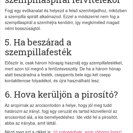
Fogj egy evőkanalat és helyezd a felső szemhéjadhoz, miközben
a szempilla spirált alkalmazod. Ezzel a módszerrel nem fog a
szempillaspirál a szemhéjra kenődni, így megkíméled magad
némi bosszúságtól.
5. Ha beszárad a
szempillafesték
Először is, csak három hónapig használj egy szempillafestéket,
mert azon túl megnő a fertőzésveszély. De ha a három hónap
alatt beszáradna a festék, cseppents bele egy-két csepp
kontaktlencse folyadékot, és újra használható lesz.
6. Hova kerüljön a pirosító?
Az arcpírnak az arccsontodon a helye, hogy jól meg tudd
határozni az irányt, fogj egy ceruzát és tartsd közvetlenül az
arccsontod alá, a kis bemélyedéshez. Ide vidd fel a pirosítót,
abba az irányba, amit láttál.
Nézd meg ezt a cikket is:
10 szépségbaki, amin röhögni fogsz!