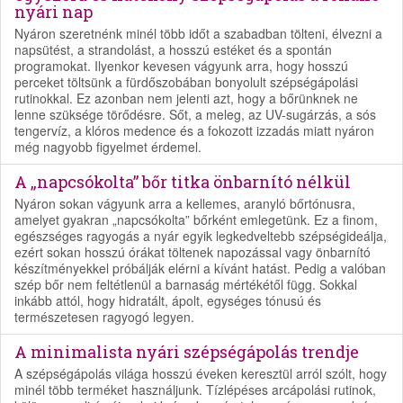
nyári nap
Nyáron szeretnénk minél több időt a szabadban tölteni, élvezni a
napsütést, a strandolást, a hosszú estéket és a spontán
programokat. Ilyenkor kevesen vágyunk arra, hogy hosszú
perceket töltsünk a fürdőszobában bonyolult szépségápolási
rutinokkal. Ez azonban nem jelenti azt, hogy a bőrünknek ne
lenne szüksége törődésre. Sőt, a meleg, az UV-sugárzás, a sós
tengervíz, a klóros medence és a fokozott izzadás miatt nyáron
még nagyobb figyelmet érdemel.
A „napcsókolta” bőr titka önbarnító nélkül
Nyáron sokan vágyunk arra a kellemes, aranyló bőrtónusra,
amelyet gyakran „napcsókolta” bőrként emlegetünk. Ez a finom,
egészséges ragyogás a nyár egyik legkedveltebb szépségideálja,
ezért sokan hosszú órákat töltenek napozással vagy önbarnító
készítményekkel próbálják elérni a kívánt hatást. Pedig a valóban
szép bőr nem feltétlenül a barnaság mértékétől függ. Sokkal
inkább attól, hogy hidratált, ápolt, egységes tónusú és
természetesen ragyogó legyen.
A minimalista nyári szépségápolás trendje
A szépségápolás világa hosszú éveken keresztül arról szólt, hogy
minél több terméket használjunk. Tízlépéses arcápolási rutinok,