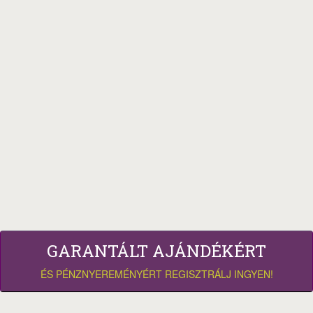
GARANTÁLT AJÁNDÉKÉRT
ÉS PÉNZNYEREMÉNYÉRT REGISZTRÁLJ INGYEN!