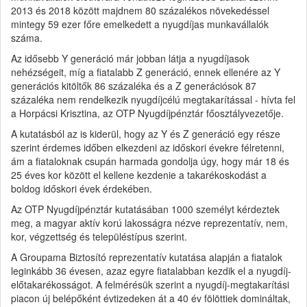
2013 és 2018 között majdnem 80 százalékos növekedéssel
mintegy 59 ezer főre emelkedett a nyugdíjas munkavállalók
száma.
Az idősebb Y generáció már jobban látja a nyugdíjasok
nehézségeit, míg a fiatalabb Z generáció, ennek ellenére az Y
generációs kitöltők 86 százaléka és a Z generációsok 87
százaléka nem rendelkezik nyugdíjcélú megtakarítással - hívta fel
a Horpácsi Krisztina, az OTP Nyugdíjpénztár főosztályvezetője.
A kutatásból az is kiderül, hogy az Y és Z generáció egy része
szerint érdemes időben elkezdeni az időskori évekre félretenni,
ám a fiataloknak csupán harmada gondolja úgy, hogy már 18 és
25 éves kor között el kellene kezdenie a takarékoskodást a
boldog időskori évek érdekében.
Az OTP Nyugdíjpénztár kutatásában 1000 személyt kérdeztek
meg, a magyar aktív korú lakosságra nézve reprezentatív, nem,
kor, végzettség és településtípus szerint.
A Groupama Biztosító reprezentatív kutatása alapján a fiatalok
leginkább 36 évesen, azaz egyre fiatalabban kezdik el a nyugdíj-
előtakarékosságot. A felmérésük szerint a nyugdíj-megtakarítási
piacon új belépőként évtizedeken át a 40 év fölöttiek domináltak,