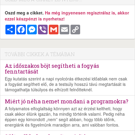
Oszd meg a cikket.
Ha még ingyenesen regisztrálsz is, akkor
ezzel készpénzt is nyerhetsz!
Megosztás
Facebook
Messenger
Viber
Gmail
Email
Copy
Link
TOVÁBBI CIKKEK A TÉMÁBAN
Az időszakos böjt segítheti a fogyás
fenntartását
Egy kutatás szerint a napi nyolcórás étkezési időablak nem csak
a fogyást segítheti elő, de a testsúly hosszú távú megtartását is
támogathatja túlsúlyos és elhízott felnőtteknél.
Miért jó néha nemet mondani a programokra?
A folyamatos elfoglaltság könnyen azt az érzést keltheti, hogy
csak akkor élünk igazán, ha mindig történik valami. Pedig néha
éppen egy kimondott „nem” segít abban, hogy több időnk,
energiánk és figyelmünk maradjon arra, ami valóban fontos.