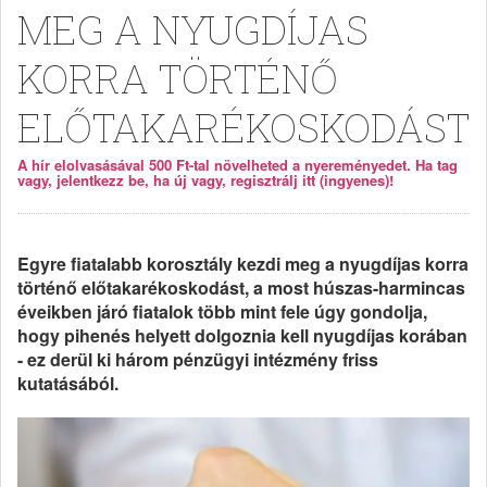
MEG A NYUGDÍJAS
KORRA TÖRTÉNŐ
ELŐTAKARÉKOSKODÁST
A hír elolvasásával 500 Ft-tal növelheted a nyereményedet. Ha tag
vagy, jelentkezz be, ha új vagy, regisztrálj itt (ingyenes)!
Egyre fiatalabb korosztály kezdi meg a nyugdíjas korra
történő előtakarékoskodást, a most húszas-harmincas
éveikben járó fiatalok több mint fele úgy gondolja,
hogy pihenés helyett dolgoznia kell nyugdíjas korában
- ez derül ki három pénzügyi intézmény friss
kutatásából.