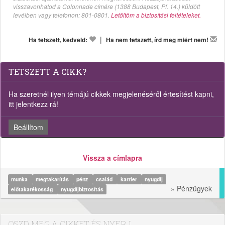
visszavonhatod a Colonnade címére (1388 Budapest, Pf. 14.) küldött
levélben vagy telefonon: 801-0801.
Letöltöm a biztosítási feltételeket.
|
Ha tetszett, kedveld:
Ha nem tetszett, írd meg miért nem!
TETSZETT A CIKK?
Ha szeretnél ilyen témájú cikkek megjelenéséről értesítést kapni,
itt jelentkezz rá!
Beállítom
Vissza a címlapra
munka
megtakarítás
pénz
család
karrier
nyugdíj
» Pénzügyek
előtakarékosság
nyugdíjbiztosítás
OSZD MEG A CIKKET ÉS NYERJ...