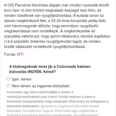
A CIG Pannónia felmérése alapján már minden nyolcadik felnőtt
korú havi 10.000 forintot meghaladó összeget tesz félre, és
minden tizediknek van nyugdíjbiztosítása. A kutatás során az
összes megkérdezett fele, a 25-29 éves korosztály pedig több
mint háromnegyede állította, hogy semmilyen nyugdíjcélú
megtakarítással nem rendelkezik. A megkérdezettek 40
százaléka vallotta azt, hogy spórol időskorára, közülük legtöbben
(14,6 százalék) önkéntes nyugdíjpénztári tagok, és minden
tizedik válaszadó rendelkezik nyugdíjbiztosítással.
Forrás:
MTI
A klubtagoknak most jár a Colonnade baleset-
biztosítás INGYEN. Kéred?
Igen, kérem
Nem kérem az ingyenes biztosítást
A kötvényt egy héten belül küldjük e-mailen a
neked@proaktivdirekt.com címről. Kérjük tedd ezt a címet a
leveleződ címjegyzékébe, hogy megkapd. Elolvastam és elfogadom a
, igénylem az ingyenes Colonnade baleset-
biztosítási feltételeket
biztosítást. Hozzájárulok, hogy az Colonnade vagy megbízottja a
biztosítási ajánlataival telefonon megkeressen. Hozzájárulásodat