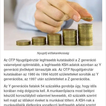
Nyugdíj előtakarékosság
Az OTP Nyugdíjpénztár legfrissebb kutatásából a Z generáció
valamelyest optimistább, a legfrissebb KSH-adatok azonban az Y
generáció jövőképét támasztják alá. Az OTP Nyugdíjpénztár
kutatásában az 1980 és 1996 között születetteket sorolták az Y
generációba, az 1997 után születetteket a Z generációba.
Az Y generációs fiatalok 54 százaléka gondolja úgy, hogy idős
korában még dolgoznia kell. A munkaerőpiacra most belépni
készülő korosztályból valamivel kevesebb, 43 százalék szerint
kell majd az időskori éveket is munkával tölteni. A KSH-nak a
munkavállalók életkorára vonatkozó legfrissebb adatai szerint