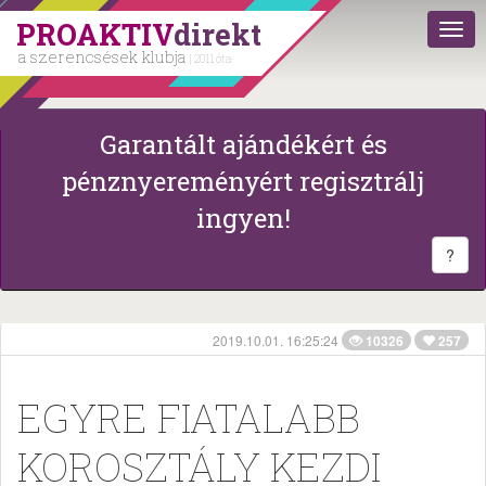
PROAKTIV
direkt
a szerencsések klubja
| 2011 óta
Garantált ajándékért és
pénznyereményért regisztrálj
ingyen!
?
2019.10.01. 16:25:24
10326
257
EGYRE FIATALABB
KOROSZTÁLY KEZDI