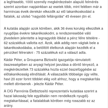
a legfrissebb, 1000 személy megkérdezésén alapuló felmérés
szerint azonban napjainkban az esetek több, mint felében már a
harmincas éveik derekán elkezdik az elő takarékoskodást a
fiatalok, az utolsó "nagyobb fellángolás" 45 évesen jön el.
A kutatás alapján azok körében, akik 36 éves korukig elkezdtek a
nyugdíjas évekre takarékoskodni, a rendszeresebbé váló
jövedelem jelentette a legnagyobb lökést a pénz félre tételére -
62 százalékuk vallotta ezt. Azok, akik addig nem vágtak bele a
takarékoskodásba, a betöltött életkoruk alapján kezdték el a
pénzüket félrerakni - 75 százalékuk ezt a választ adta.
Kádár Péter, a Groupama Biztosító igazgatója rámutatott:
összességében az anyagi helyzet javulása a döntő tényező, a
megkérdezettek 73 százaléka hozta ezzel összefüggésbe az
előtakarékosság elindítását. A válaszadók többsége úgy vélte,
havi 20 ezer forint többlet elég volt ahhoz, hogy a megtakarítás
mellett döntsenek - jelezte Kádár Péter.
A CIG Pannónia Életbiztosító reprezentatív kutatása szerint a
hazai lakosság fele egyáltalán nem rendelkezik nyugdíj-
megtakarítással, a fiatalabbak körében még rosszabb ez az
arány.