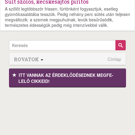
Sült szőlős, kecskesajtos pirítós
A szőlőt legtöbbször frissen, fürtönként fogyasztjuk, esetleg
gyümölcssalátába tesszük. Pedig néhány perc sütés után teljesen
megváltozik: a szemek megpuhulnak, levük besűrűsödik,
természetes édességük pedig még intenzívebbé válik.
ROVATOK
Címlap
ITT VANNAK AZ ÉRDEK­LŐDÉ­SEDNEK MEGFE­
LELŐ CIKKEID!