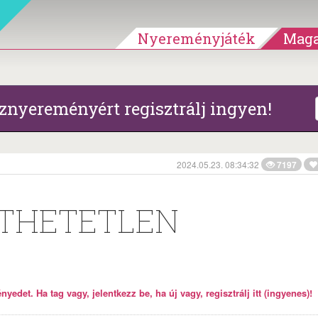
Nyereményjáték
Maga
znyereményért regisztrálj ingyen!
2024.05.23. 08:34:32
7197
JTHETETLEN
yedet. Ha tag vagy, jelentkezz be, ha új vagy, regisztrálj itt (ingyenes)!