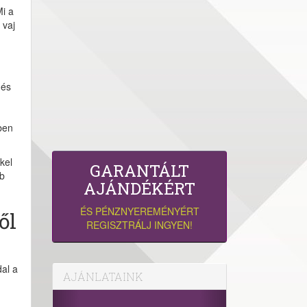
Mi a
 vaj
 és
ben
kel
GARANTÁLT
bb
AJÁNDÉKÉRT
ÉS PÉNZNYEREMÉNYÉRT
ől
REGISZTRÁLJ INGYEN!
al a
AJÁNLATAINK