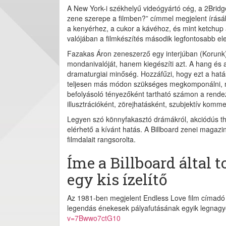
A New York-i székhelyű videógyártó cég, a 2Bridg
zene szerepe a filmben?” címmel megjelent írásáb
a kenyérhez, a cukor a kávéhoz, és mint ketchup a
valójában a filmkészítés második legfontosabb ele
Fazakas Áron zeneszerző egy interjúban (Korunk)
mondanivalóját, hanem kiegészíti azt. A hang és a
dramaturgiai minőség. Hozzáfűzi, hogy ezt a hatá
teljesen más módon szükséges megkomponálni, m
befolyásoló tényezőként tartható számon a rendez
illusztrációként, zörejhatásként, szubjektív kom
Legyen szó könnyfakasztó drámákról, akciódús thr
elérhető a kívánt hatás. A Billboard zenei magazi
filmdalait rangsorolta.
Íme a Billboard által 
egy kis ízelítő
Az 1981-ben megjelent Endless Love film címadó 
legendás énekesek pályafutásának egyik legnagy
v=7Bwwo7ctG10