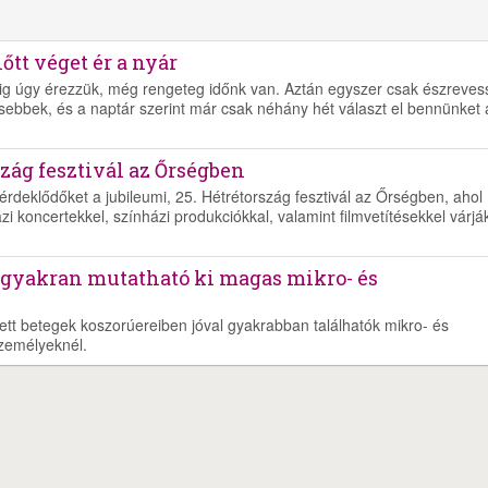
őtt véget ér a nyár
ig úgy érezzük, még rengeteg időnk van. Aztán egyszer csak észreves
sebbek, és a naptár szerint már csak néhány hét választ el bennünket 
zág fesztivál az Őrségben
rdeklődőket a jubileumi, 25. Hétrétország fesztivál az Őrségben, ahol
i koncertekkel, színházi produkciókkal, valamint filmvetítésekkel várjá
 gyakran mutatható ki magas mikro- és
esett betegek koszorúereiben jóval gyakrabban találhatók mikro- és
zemélyeknél.