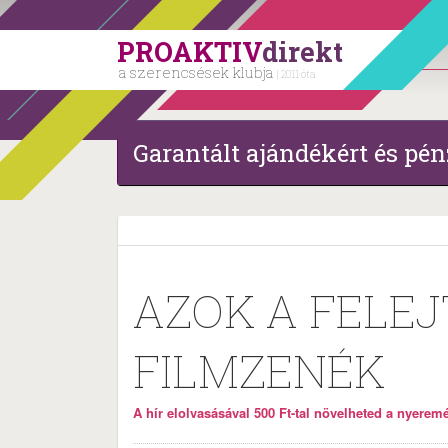
PROAKTIV
direkt
a szerencsések klubja
| 2011 óta
Garantált ajándékért és pén
AZOK A FELE
FILMZENÉK
A hír elolvasásával 500 Ft-tal növelheted a nyeremén