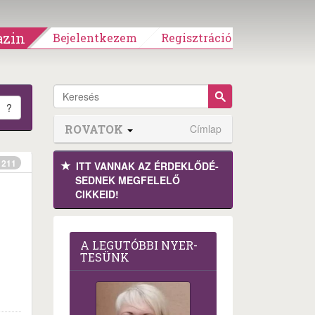
zin
Bejelentkezem
Regisztráció
?
ROVATOK
Címlap
211
ITT VANNAK AZ ÉRDEK­LŐDÉ­
SEDNEK MEGFE­LELŐ
CIKKEID!
A LEG­U­TÓB­BI NYER­
TE­SÜNK