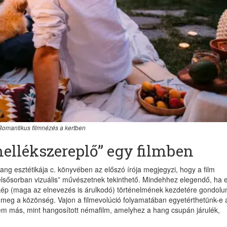
Romantikus filmnézés a kertben
ellékszereplő” egy filmben
g esztétikája c. könyvében az előszó írója megjegyzi, hogy a film
elsősorban vizuális” művészetnek tekinthető. Mindehhez elegendő, ha 
gókép (maga az elnevezés is árulkodó) történelmének kezdetére gondolu
 meg a közönség. Vajon a filmevolúció folyamatában egyetérthetünk-e 
nem más, mint hangosított némafilm, amelyhez a hang csupán járulék,