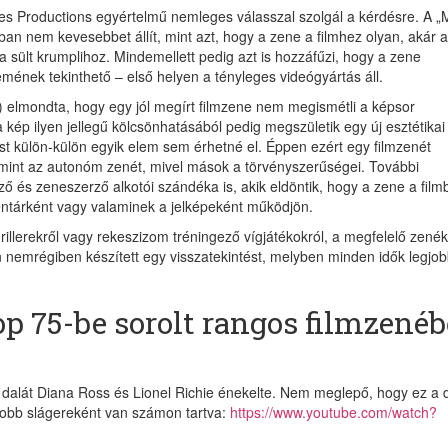
es Productions egyértelmű nemleges válasszal szolgál a kérdésre. A „
an nem kevesebbet állít, mint azt, hogy a zene a filmhez olyan, akár a
 sült krumplihoz. Mindemellett pedig azt is hozzáfűzi, hogy a zene
mének tekinthető – első helyen a tényleges videógyártás áll.
 elmondta, hogy egy jól megírt filmzene nem megismétli a képsor
 kép ilyen jellegű kölcsönhatásából pedig megszületik egy új esztétikai
st külön-külön egyik elem sem érhetné el. Éppen ezért egy filmzenét
int az autonóm zenét, mivel mások a törvényszerűségei. További
ő és zeneszerző alkotói szándéka is, akik eldöntik, hogy a zene a film
mentárként vagy valaminek a jelképeként működjön.
illerekről vagy rekeszizom tréningező vígjátékokról, a megfelelő zenék
n nemrégiben készített egy visszatekintést, melyben minden idők legjo
top 75-be sorolt rangos filmzenéb
dalát Diana Ross és Lionel Richie énekelte. Nem meglepő, hogy ez a d
obb slágereként van számon tartva:
https://www.youtube.com/watch?