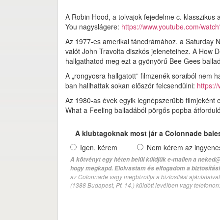
A Robin Hood, a tolvajok fejedelme c. klasszikus 
You nagyslágere:
https://www.youtube.com/wat
Az 1977-es amerikai táncdrámához, a Saturday Ni
valót John Travolta diszkós jeleneteihez. A How De
hallgathatod meg ezt a gyönyörű Bee Gees balla
A „rongyosra hallgatott” filmzenék soraiból nem ha
ban hallhattak sokan először felcsendülni:
https:
Az 1980-as évek egyik legnépszerűbb filmjeként e
What a Feeling balladából pörgős popba átforduló
A klubtagoknak most jár a Colonnade bale
Igen, kérem
Nem kérem az ingyenes 
A kötvényt egy héten belül küldjük e-mailen a neked@
hogy megkapd. Elolvastam és elfogadom a biztosítási 
az Colonnade vagy megbízottja a biztosítási ajánlatai
(1388 Budapest, Pf. 14.) küldött levélben vagy telefono