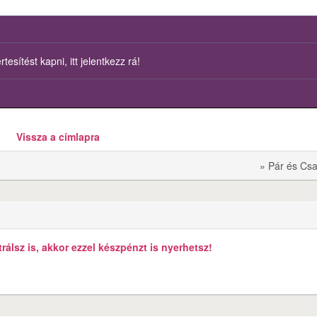
esítést kapni, itt jelentkezz rá!
Vissza a címlapra
» Pár és Csa
álsz is, akkor ezzel készpénzt is nyerhetsz!