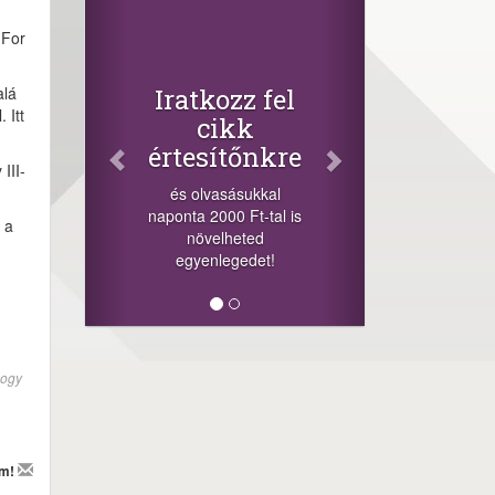
Facebook
 For
Oszd meg
cikkeinket
+1.000.000 Ft...
alá
 fel
 Itt
-nyeremény növelés jár
a szerencsésnek a
nkre
sorsolás napján! A
III-
cikkek alján találsz
kkal
megosztási
-tal is
 a
lehetőséget. Lájkolj is
d
minket!
et!
hogy
em!