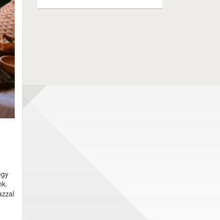
egy
nk.
azzal