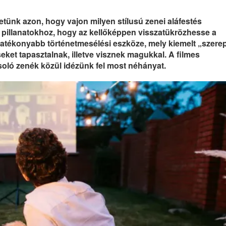
ünk azon, hogy vajon milyen stílusú zenei aláfestés
, pillanatokhoz, hogy az kellőképpen visszatükrözhesse a
hatékonyabb történetmesélési eszköze, mely kiemelt „szere
eket tapasztalnak, illetve visznek magukkal. A filmes
oló zenék közül idézünk fel most néhányat.