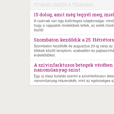
TOVÁBBI CIKKEK A TÉMÁBAN
15 dolog, amit még tegyél meg, miel
A nyárnak van egy különleges tulajdonsága: mind
hogy a nappalok rövidebbek lettek, az esték hűvö
ősztől.
Szombaton kezdődik a 25. Hétrétors
Szombaton kezdődik és augusztus 23-ig várja az é
többek között templomi, szabadtéri és pajtaszínház
érdeklődőket.
A szívinfarktusos betegek vérében
nanoműanyag-szint
Egy új olasz kutatás szerint a szívinfarktuson át
nanoműanyag-részecskék, mint az egészséges s