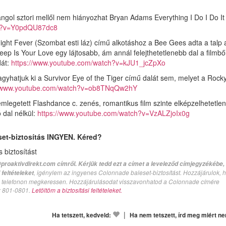
angol sztori mellől nem hiányozhat Bryan Adams Everything I Do I Do It
ch?v=Y0pdQU87dc8
ght Fever (Szombat esti láz) című alkotáshoz a Bee Gees adta a talp 
Iratkozz
ep Is Your Love egy lájtosabb, ám annál felejthetetlenebb dal a filmből.
cikk
dát:
https://www.youtube.com/watch?v=kJU1_jcZpXo
értesítő
gyhatjuk ki a Survivor Eye of the Tiger című dalát sem, melyet a Rocky 
//www.youtube.com/watch?v=ob8TNqQw2hY
és olvasásu
naponta 2000 Ft
mlegetett Flashdance c. zenés, romantikus film szinte elképzelhetetlen
növelhete
 dal nélkül:
https://www.youtube.com/watch?v=VzALZjoIx0g
egyenleged
set-biztosítás INGYEN. Kéred?
biztosítást
proaktivdirekt.com címről. Kérjük tedd ezt a címet a leveleződ címjegyzékébe,
, igénylem az ingyenes Colonnade baleset-biztosítást. Hozzájárulok, 
feltételeket
val telefonon megkeressen. Hozzájárulásodat visszavonhatod a Colonnade címére
n: 801-0801.
Letöltöm a biztosítási feltételeket.
|
Ha tetszett, kedveld:
Ha nem tetszett, írd meg miért n