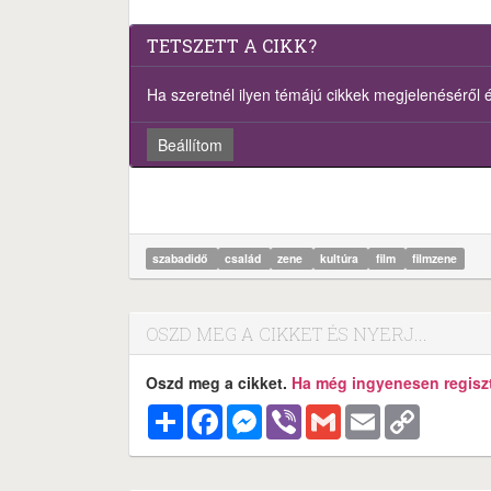
TETSZETT A CIKK?
Ha szeretnél ilyen témájú cikkek megjelenéséről ért
Beállítom
szabadidő
család
zene
kultúra
film
filmzene
OSZD MEG A CIKKET ÉS NYERJ...
Oszd meg a cikket.
Ha még ingyenesen regisztr
Megosztás
Facebook
Messenger
Viber
Gmail
Email
Copy
Link