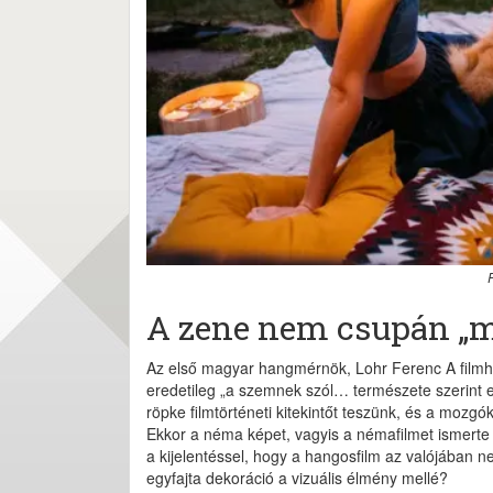
A zene nem csupán „m
Az első magyar hangmérnök, Lohr Ferenc A filmhan
eredetileg „a szemnek szól… természete szerint 
röpke filmtörténeti kitekintőt teszünk, és a moz
Ekkor a néma képet, vagyis a némafilmet ismerte
a kijelentéssel, hogy a hangosfilm az valójában 
egyfajta dekoráció a vizuális élmény mellé?