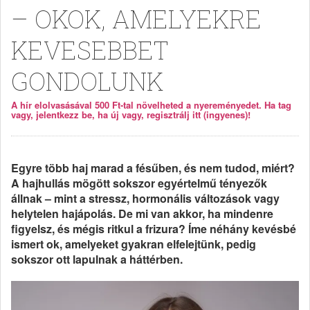
– OKOK, AMELYEKRE
KEVESEBBET
GONDOLUNK
A hír elolvasásával 500 Ft-tal növelheted a nyereményedet. Ha tag
vagy, jelentkezz be, ha új vagy, regisztrálj itt (ingyenes)!
Egyre több haj marad a fésűben, és nem tudod, miért?
A hajhullás mögött sokszor egyértelmű tényezők
állnak – mint a stressz, hormonális változások vagy
helytelen hajápolás. De mi van akkor, ha mindenre
figyelsz, és mégis ritkul a frizura? Íme néhány kevésbé
ismert ok, amelyeket gyakran elfelejtünk, pedig
sokszor ott lapulnak a háttérben.