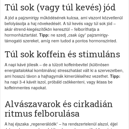
Túl sok (vagy túl kevés) jód
A jód a pajzsmirigy működésének kulcsa, ami viszont közvetlenül
befolyásolja a haj növekedését. A túl kevés vagy túl sok jód –
akár étrend-kiegészítőkön keresztül – felboríthatja a
hormonháztartást.
Tipp:
ne szedj „csak úgy” pajzsmirigy-
támogató szereket, amíg nem tudod a pontos hormonszinted.
Túl sok koffein és stimuláns
A napi kávé jólesik – de a túlzott koffeinbevitel (különösen
energiaitalokkal kombinálva) stresszhatást vált ki a szervezetben,
ami hosszú távon a hajhagymák kimerüléséhez vezethet.
Tipp:
ha napi 3-4 kávét iszol, próbáld csökkenteni, vagy iktass be
koffeinmentes napokat.
Alvászavarok és cirkadián
ritmus felborulása
A haj éjszaka „regenerálódik” – ha rendszertelenül alszol, éjjel