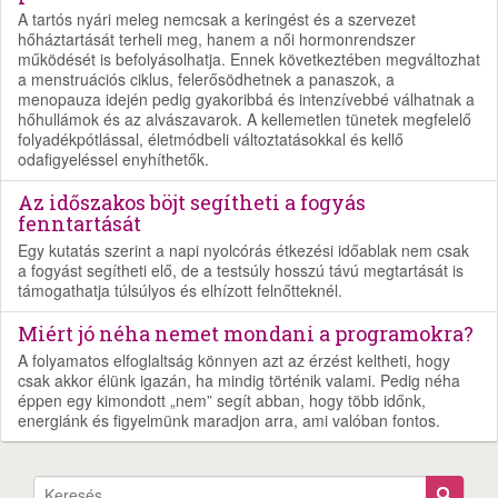
A tartós nyári meleg nemcsak a keringést és a szervezet
hőháztartását terheli meg, hanem a női hormonrendszer
működését is befolyásolhatja. Ennek következtében megváltozhat
a menstruációs ciklus, felerősödhetnek a panaszok, a
menopauza idején pedig gyakoribbá és intenzívebbé válhatnak a
hőhullámok és az alvászavarok. A kellemetlen tünetek megfelelő
folyadékpótlással, életmódbeli változtatásokkal és kellő
odafigyeléssel enyhíthetők.
Az időszakos böjt segítheti a fogyás
fenntartását
Egy kutatás szerint a napi nyolcórás étkezési időablak nem csak
a fogyást segítheti elő, de a testsúly hosszú távú megtartását is
támogathatja túlsúlyos és elhízott felnőtteknél.
Miért jó néha nemet mondani a programokra?
A folyamatos elfoglaltság könnyen azt az érzést keltheti, hogy
csak akkor élünk igazán, ha mindig történik valami. Pedig néha
éppen egy kimondott „nem” segít abban, hogy több időnk,
energiánk és figyelmünk maradjon arra, ami valóban fontos.