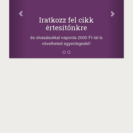
Facebook
Oszd meg cikkeinket
+1.000.000 Ft...
-nyeremény növelés jár a szerencsésnek
a sorsolás napján! A cikkek alján találsz
megosztási lehetőséget. Lájkolj is minket!