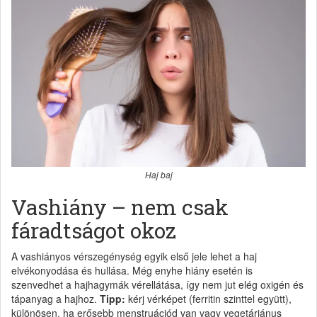
Haj baj
Vashiány – nem csak
fáradtságot okoz
A vashiányos vérszegénység egyik első jele lehet a haj
elvékonyodása és hullása. Még enyhe hiány esetén is
szenvedhet a hajhagymák vérellátása, így nem jut elég oxigén és
tápanyag a hajhoz.
Tipp:
kérj vérképet (ferritin szinttel együtt),
különösen, ha erősebb menstruációd van vagy vegetáriánus