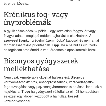
étrendet követsz.
Krónikus fog- vagy
ínyproblémák
A gyulladásos gócok – például egy kezeletlen foggyökér vagy
ínygyulladás – meglepő módon hajhullást is okozhatnak. A
szervezet ilyenkor „védelmi üzemmódba” kapcsol, és nem a haj
fenntartását tekinti prioritásnak.
Tipp:
ha a hajhullás elhúzódik,
és fogászati problémád is van, érdemes alapos kontrollt kérni.
Bizonyos gyógyszerek
mellékhatása
Nem csak kemoterápia okozhat hajvesztést. Bizonyos
vérnyomáscsökkentők, antidepresszánsok, véralvadásgátlók,
fogamzásgátlók vagy pajzsmirigyhormonok is hatással lehetnek a
hajciklusra.
Tipp:
ha gyógyszert váltottál az elmúlt hónapokban,
és ezzel egy időben kezdődött a hajhullás, beszélj
kezelőorvosoddal.