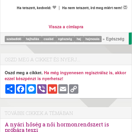
|
Ha tetszett, kedveld:
Ha nem tetszett, írd meg miért nem!
Vissza a címlapra
» Egészség
szabadidő
hajhullás
család
egészség
haj
hajmosás
OSZD MEG A CIKKET ÉS NYERJ...
Oszd meg a cikket.
Ha még ingyenesen regisztrálsz is, akkor
ezzel készpénzt is nyerhetsz!
Megosztás
Facebook
Messenger
Viber
Gmail
Email
Copy
Link
TOVÁBBI CIKKEK A TÉMÁBAN
A nyári hőség a női hormonrendszert is
próbára teszi