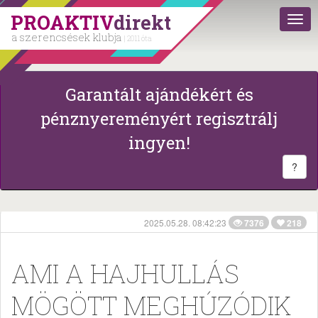
PROAKTIV
direkt
a szerencsések klubja
| 2011 óta
Garantált ajándékért és
pénznyereményért regisztrálj
ingyen!
?
2025.05.28. 08:42:23
7376
218
AMI A HAJHULLÁS
MÖGÖTT MEGHÚZÓDIK