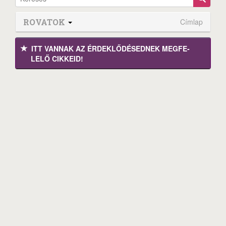
ROVATOK
Címlap
ITT VANNAK AZ ÉRDEK­LŐDÉ­SEDNEK MEGFE­
LELŐ CIKKEID!