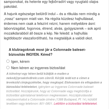
samponokat, és hetente egy fejbőrradírt vagy nyugtató olajos
pakolást.
A hajunk egészsége belülről indul – és a ritkulás nem mindig a
„rossz” sampon miatt van. Ha régóta küzdesz hajhullással,
érdemes nem csak a felszínt nézni, hanem mélyebbre ásni:
laborvizsgálat, fogorvos, étrend, alvás, gyógyszerek – sok apró
mozaikdarabból áll össze a kép. Ne feledd: a hajhullás
legtöbbször visszafordítható, ha megtaláljuk a valódi okot.
A klubtagoknak most jár a Colonnade baleset-
biztosítás INGYEN. Kéred?
Igen, kérem
Nem kérem az ingyenes biztosítást
A kötvényt egy héten belül küldjük e-mailen a
neked@proaktivdirekt.com címről. Kérjük tedd ezt a címet a
leveleződ címjegyzékébe, hogy megkapd. Elolvastam és elfogadom a
, igénylem az ingyenes Colonnade baleset-
biztosítási feltételeket
biztosítást. Hozzájárulok, hogy az Colonnade vagy megbízottja a
biztosítási ajánlataival telefonon megkeressen. Hozzájárulásodat
visszavonhatod a Colonnade címére (1388 Budapest, Pf. 14.) küldött
levélben vagy telefonon: 801-0801.
Letöltöm a biztosítási feltételeket.