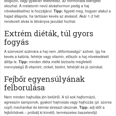
dolgozol, vagy gyakran felébredsz, az hormonális kilengést
okozhat. A melatonin nevű alváshormon pedig a haj
növekedéséhez is hozzájárul.
Tipp:
figyeld meg, hogyan alakul a
hajad állapota, ha tartósan kevés az alvásod. Akár 1-2 hét
rendezett alvás is látványos javulást hozhat.
Extrém diéták, túl gyors
fogyás
A szervezet számára a haj nem „létfontosságú” szövet, így ha
kevés a kalória, fehérje vagy vitamin, először a haj növekedését
állítja le.
Tipp:
minden diéta mellé biztosíts megfelelő
mennyiségű B-vitamint, cinket, biotint, fehérjét és jó zsírokat.
Fejbőr egyensúlyának
felborulása
Nem minden hajhullás jön belülről. A túl sok hajformázó,
agresszív samponok, gyakori hajmosás vagy hajhúzás (pl. szoros
copf) mechanikai és kémiai stresszt okoznak.
Tipp:
adj időt a
fejbőrödnek – próbálj ki kímélő, természetes összetevőjű