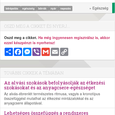
» Egészség
bőrápolás
egészség
bőrrák
nyár
napozás
OSZD MEG A CIKKET ÉS NYERJ...
Oszd meg a cikket.
Ha még ingyenesen regisztrálsz is, akkor
ezzel készpénzt is nyerhetsz!
Megosztás
Facebook
Messenger
Viber
Gmail
Email
Copy
Link
TOVÁBBI CIKKEK A TÉMÁBAN
Az alvási szokások befolyásolják az étkezési
szokásokat és az anyagcsere-egészséget
Az alvás-ébrenlét természetes ritmusa, vagyis a kronotípus
összefüggést mutathat az étkezési mintázatokkal és az
anyagcsere állapotával.
Lehetséges összefüggés a rendszeres