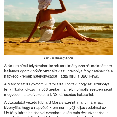
Lány a tengerparton
A Nature című folyóiratban közölt tanulmány szerzői melanómára
hajlamos egerek bőrén vizsgálták az ultraibolya fény hatásait és a
napvédő krémek hatékonyságát - adta hírül a BBC News.
A Manchesteri Egyetem kutatói arra jutottak, hogy az ultraibolya
fény hibákat okozott a p53 génben, amely normális esetben segít
megvédeni a szervezetet a DNS-károsodás hatásaitól.
A vizsgálatot vezető Richard Marais szerint a tanulmány azt
bizonyítja, hogy a napvédő krém nem nyújt teljes védelmet az
UV-fény káros hatásaival szemben, ezért más óvintézkedéseket