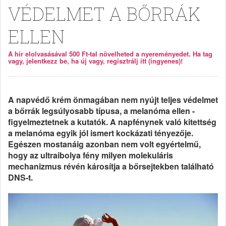
VÉDELMET A BŐRRÁK
ELLEN
A hír elolvasásával 500 Ft-tal növelheted a nyereményedet. Ha tag
vagy, jelentkezz be, ha új vagy, regisztrálj itt (ingyenes)!
A napvédő krém önmagában nem nyújt teljes védelmet
a bőrrák legsúlyosabb típusa, a melanóma ellen -
figyelmeztetnek a kutatók. A napfénynek való kitettség
a melanóma egyik jól ismert kockázati tényezője.
Egészen mostanáig azonban nem volt egyértelmű,
hogy az ultraibolya fény milyen molekuláris
mechanizmus révén károsítja a bőrsejtekben található
DNS-t.