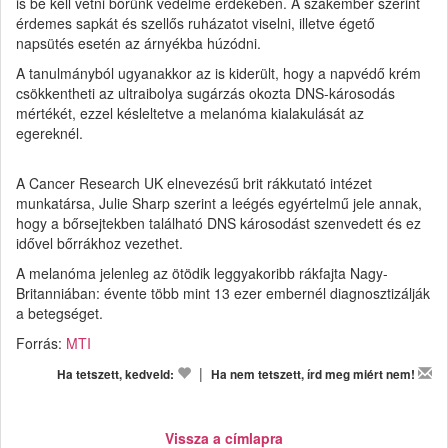
is be kell vetni bőrünk védelme érdekében. A szakember szerint
érdemes sapkát és szellős ruházatot viselni, illetve égető
napsütés esetén az árnyékba húzódni.
A tanulmányból ugyanakkor az is kiderült, hogy a napvédő krém
csökkentheti az ultraibolya sugárzás okozta DNS-károsodás
mértékét, ezzel késleltetve a melanóma kialakulását az
egereknél.
A Cancer Research UK elnevezésű brit rákkutató intézet
munkatársa, Julie Sharp szerint a leégés egyértelmű jele annak,
hogy a bőrsejtekben található DNS károsodást szenvedett és ez
idővel bőrrákhoz vezethet.
A melanóma jelenleg az ötödik leggyakoribb rákfajta Nagy-
Britanniában: évente több mint 13 ezer embernél diagnosztizálják
a betegséget.
Forrás:
MTI
|
Ha tetszett, kedveld:
Ha nem tetszett, írd meg miért nem!
Vissza a címlapra