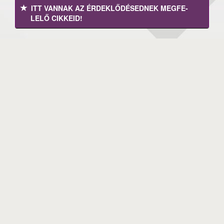
ITT VANNAK AZ ÉRDEK­LŐDÉ­SEDNEK MEGFE­
LELŐ CIKKEID!