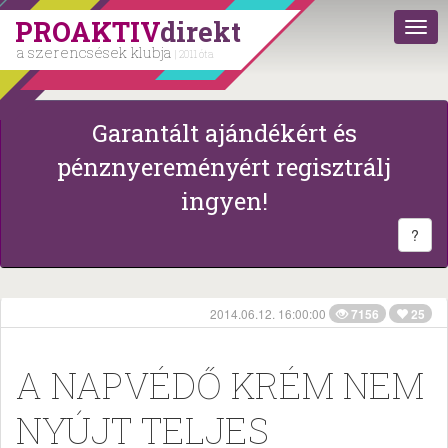
PROAKTIV
direkt
a szerencsések klubja
| 2011 óta
Garantált ajándékért és
pénznyereményért regisztrálj
ingyen!
?
2014.06.12. 16:00:00
7156
25
A NAPVÉDŐ KRÉM NEM
NYÚJT TELJES