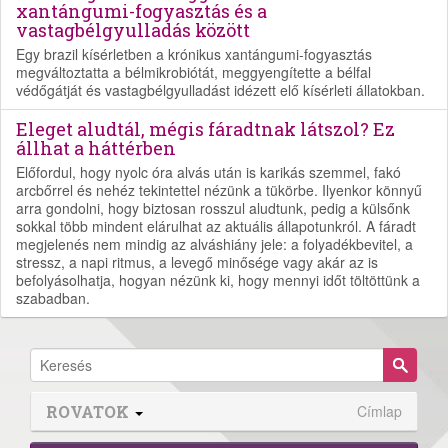
xantángumi-fogyasztás és a
vastagbélgyulladás között
Egy brazil kísérletben a krónikus xantángumi-fogyasztás
megváltoztatta a bélmikrobiótát, meggyengítette a bélfal
védőgátját és vastagbélgyulladást idézett elő kísérleti állatokban.
Eleget aludtál, mégis fáradtnak látszol? Ez
állhat a háttérben
Előfordul, hogy nyolc óra alvás után is karikás szemmel, fakó
arcbőrrel és nehéz tekintettel nézünk a tükörbe. Ilyenkor könnyű
arra gondolni, hogy biztosan rosszul aludtunk, pedig a külsőnk
sokkal több mindent elárulhat az aktuális állapotunkról. A fáradt
megjelenés nem mindig az alváshiány jele: a folyadékbevitel, a
stressz, a napi ritmus, a levegő minősége vagy akár az is
befolyásolhatja, hogyan nézünk ki, hogy mennyi időt töltöttünk a
szabadban.
ROVATOK
Címlap