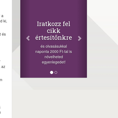
Facebook
Oszd meg
cikkeinket
 a
+1.000.000 Ft...
d ki,
kozz fel
-nyeremény növelés jár
cikk
a szerencsésnek a
t és
sítőnkre
sorsolás napján! A
cikkek alján találsz
lvasásukkal
megosztási
 2000 Ft-tal is
lehetőséget. Lájkolj is
velheted
minket!
r
enlegedet!
k az
em
k
s