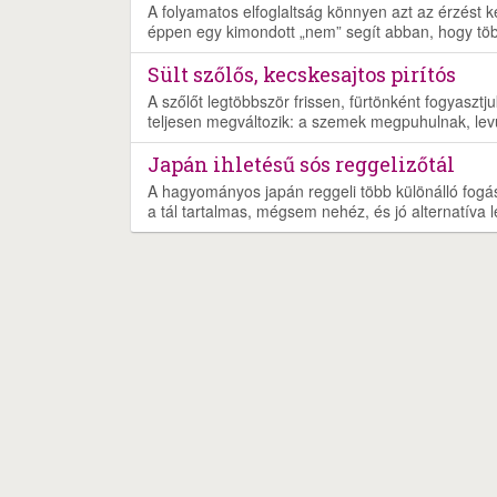
A folyamatos elfoglaltság könnyen azt az érzést k
éppen egy kimondott „nem” segít abban, hogy töb
Sült szőlős, kecskesajtos pirítós
A szőlőt legtöbbször frissen, fürtönként fogyaszt
teljesen megváltozik: a szemek megpuhulnak, lev
Japán ihletésű sós reggelizőtál
A hagyományos japán reggeli több különálló fogásb
a tál tartalmas, mégsem nehéz, és jó alternatíva 