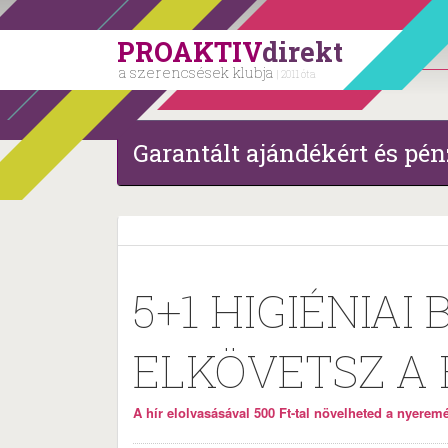
PROAKTIV
direkt
a szerencsések klubja
| 2011 óta
Garantált ajándékért és pén
5+1 HIGIÉNIAI 
ELKÖVETSZ A
A hír elolvasásával 500 Ft-tal növelheted a nyeremén