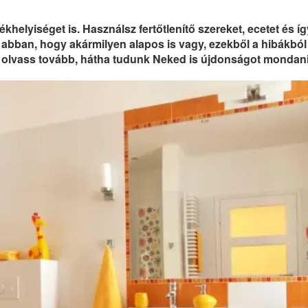
khelyiséget is. Használsz fertőtlenítő szereket, ecetet és íg
bban, hogy akármilyen alapos is vagy, ezekből a hibákból
nul, olvass tovább, hátha tudunk Neked is újdonságot mondani