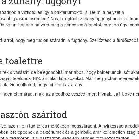
e a zuhanyfüggönyt
adítod a vízkőtől és így a baktériumoktól is. De mi a helyzet a
kább gyakran cseréled? Nos, a legtöbb zuhanyfüggönyt be lehet tenni
 De semmiképpen ne várd meg a penészes állapotot, mert ha úgy moso
Irat
 arról, hogy meg tudjon száradni a függöny. Szellőztesd a fürdőszobá
érte
és o
 toalettre
naponta
nö
hírek olvasását, de belegondoltál már abba, hogy baktériumok, sőt aká
egy
izsgált telefonok 16%-án talált kórokozókat. Már még jobban elterjedte
uk. Gondolhatod, hogy mi lehet az arány...
inden ott marad, majd az arcodhoz veszed, mert hívnak. Jaj! Ugye n
kasztón szárítod
ivel azon nem tud teljes mértékben megszáradni. A nyirkosság a redő
bben letelepednek a baktériumok és a gombák, amit kellemetlen szag i
zőt a radiátoron, a ruhaszárítón vagy egy rendes törölközőszárítón.