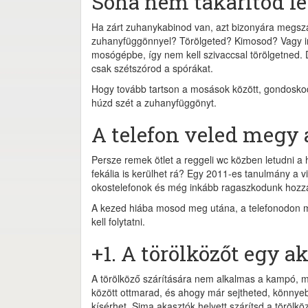
Soha nem takarítod l
Ha zárt zuhanykabinod van, azt bizonyára megszab
zuhanyfüggönnyel? Törölgeted? Kimosod? Vagy in
mosógépbe, így nem kell szivaccsal törölgetned.
csak szétszórod a spórákat.
Hogy tovább tartson a mosások között, gondoskodj
húzd szét a zuhanyfüggönyt.
A telefon veled megy a
Persze remek ötlet a reggeli wc közben letudni a 
fekália is kerülhet rá? Egy 2011-es tanulmány a v
okostelefonok és még inkább ragaszkodunk hozzáj
A kezed hiába mosod meg utána, a telefonodon m
kell folytatni.
+1. A törölközőt egy a
A törölköző szárítására nem alkalmas a kampó, m
között ottmarad, és ahogy már sejtheted, könnye
kísérhet. Sima akasztók helyett szárítsd a törölkö