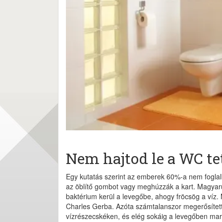
Nem hajtod le a WC tet
Egy kutatás szerint az emberek 60%-a nem fogla
az öblítő gombot vagy meghúzzák a kart. Magyaru
baktérium kerül a levegőbe, ahogy fröcsög a víz. 
Charles Gerba. Azóta számtalanszor megerősítetté
vízrészecskéken, és elég sokáig a levegőben mar