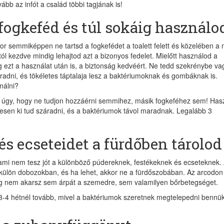
bb az infót a család többi tagjának is!
fogkeféd és túl sokáig használo
r semmiképpen ne tartsd a fogkefédet a toalett felett és közelében a
ól kezdve mindig lehajtod azt a bizonyos fedelet. Mielőtt használod a
eg ezt a használat után is, a biztonság kedvéért. Ne tedd szekrénybe va
adni, és tökéletes táptalaja lesz a baktériumoknak és gombáknak is.
nálni?
od úgy, hogy ne tudjon hozzáérni semmihez, másik fogkeféhez sem! Ha
desen ki tud száradni, és a baktériumok távol maradnak. Legalább 3
és ecseteidet a fürdőben tárolod
 ami nem tesz jót a különböző púdereknek, festékeknek és ecseteknek.
 külön dobozokban, és ha lehet, akkor ne a fürdőszobában. Az arcodon
eg nem akarsz sem árpát a szemedre, sem valamilyen bőrbetegséget.
 3-4 hétnél tovább, mivel a baktériumok szeretnek megtelepedni bennük