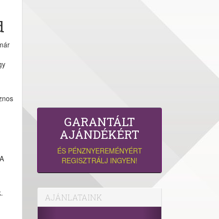
d
 már
gy
sznos
GARANTÁLT
AJÁNDÉKÉRT
ÉS PÉNZNYEREMÉNYÉRT
 A
REGISZTRÁLJ INGYEN!
.
AJÁNLATAINK