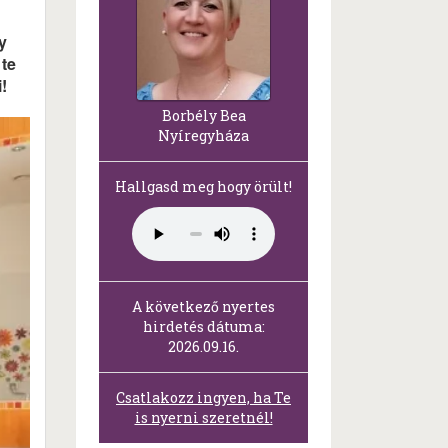
y
 te
!
Borbély Bea
Nyíregyháza
Hallgasd meg hogy örült!
A következő nyertes
hirdetés dátuma:
2026.09.16.
Csatlakozz ingyen, ha Te
is nyerni szeretnél!