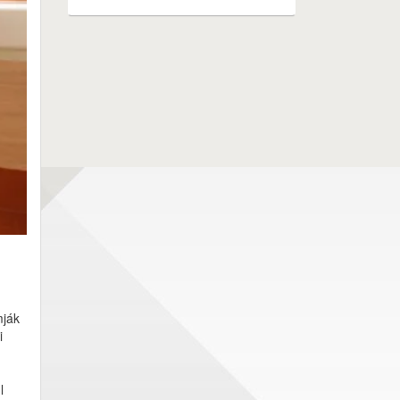
mják
i
l