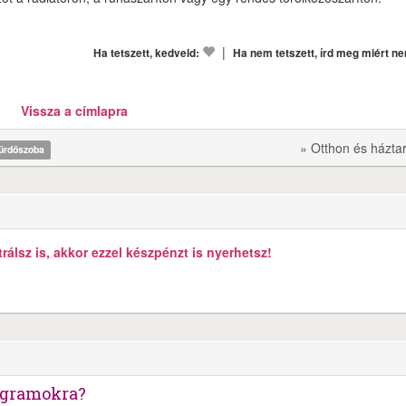
|
Ha tetszett, kedveld:
Ha nem tetszett, írd meg miért n
Vissza a címlapra
» Otthon és házta
ürdőszoba
álsz is, akkor ezzel készpénzt is nyerhetsz!
ogramokra?