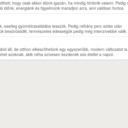
eltheti, hogy csak akkor élünk igazán, ha mindig történik valami. Pedig
b időnk, energiánk és figyelmünk maradjon arra, ami valóban fontos.
juk, esetleg gyümölcssalátába tesszük. Pedig néhány perc sütés után
ük besűrűsödik, természetes édességük pedig még intenzívebbé válik.
ól áll, de otthon elkészíthetünk egy egyszerűbb, modern változatot is
lehet azoknak, akik néha szívesen kezdenék sós étellel a napot.