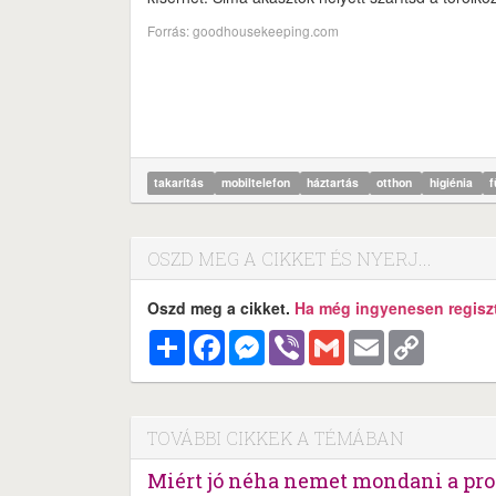
Forrás: goodhousekeeping.com
takarítás
mobiltelefon
háztartás
otthon
higiénia
f
OSZD MEG A CIKKET ÉS NYERJ...
Oszd meg a cikket.
Ha még ingyenesen regisztr
Megosztás
Facebook
Messenger
Viber
Gmail
Email
Copy
Link
TOVÁBBI CIKKEK A TÉMÁBAN
Miért jó néha nemet mondani a pr