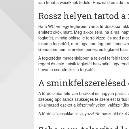
van tehát a wécéknek fedele. Használd és add tová
Rossz helyen tartod a 
Ha a WC-vel egy légtérben van a fürdőszoba, akko
említett okok miatt. Még akkor sem, ha a mai napt
fogkefét, mindig öblítsd le forró vízzel és tedd m
tokba a fogkeféd, mert úgy nem fog tudni megszár
Gondolom nem szeretnél penészes fogkefét hasz
A fogkefédet mindenképpen a fejével felfelé tár
reggel és este másik fogkefét használni, úgy ren
havonta cserélni kell a fogkefét.
A sminkfelszerelésed 
A fürdőszoba tele van bacikkal és nagyon párás,
szépség ápoláshoz szükséges felszerelést tartsd
alkalmazod ezeket a készítményeket, valószínűl
A fürdőszivacsokkal is vigyázz! Ne használd őket