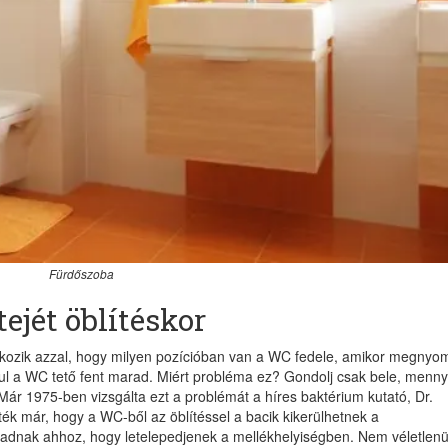
Fürdőszoba
ejét öblítéskor
lkozik azzal, hogy milyen pozícióban van a WC fedele, amikor megnyo
l a WC tető fent marad. Miért probléma ez? Gondolj csak bele, menny
Már 1975-ben vizsgálta ezt a problémát a híres baktérium kutató, Dr.
k már, hogy a WC-ből az öblítéssel a bacik kikerülhetnek a
adnak ahhoz, hogy letelepedjenek a mellékhelyiségben. Nem véletlenü