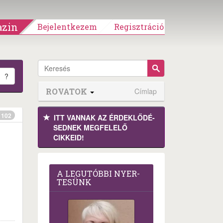
zin
Bejelentkezem
Regisztráció
?
ROVATOK
Címlap
102
ITT VANNAK AZ ÉRDEK­LŐDÉ­
SEDNEK MEGFE­LELŐ
CIKKEID!
A LEG­U­TÓB­BI NYER­
TE­SÜNK