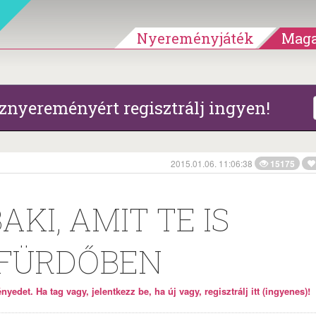
Nyereményjáték
Maga
znyereményért regisztrálj ingyen!
2015.01.06. 11:06:38
15175
BAKI, AMIT TE IS
 FÜRDŐBEN
yedet. Ha tag vagy, jelentkezz be, ha új vagy, regisztrálj itt (ingyenes)!