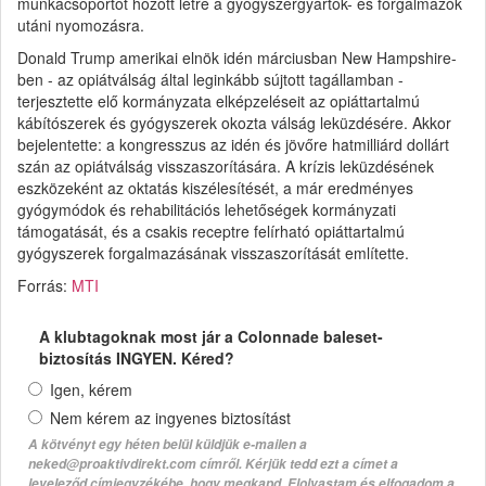
munkacsoportot hozott létre a gyógyszergyártók- és forgalmazók
utáni nyomozásra.
Donald Trump amerikai elnök idén márciusban New Hampshire-
ben - az opiátválság által leginkább sújtott tagállamban -
terjesztette elő kormányzata elképzeléseit az opiáttartalmú
kábítószerek és gyógyszerek okozta válság leküzdésére. Akkor
bejelentette: a kongresszus az idén és jövőre hatmilliárd dollárt
szán az opiátválság visszaszorítására. A krízis leküzdésének
eszközeként az oktatás kiszélesítését, a már eredményes
gyógymódok és rehabilitációs lehetőségek kormányzati
támogatását, és a csakis receptre felírható opiáttartalmú
gyógyszerek forgalmazásának visszaszorítását említette.
Forrás:
MTI
A klubtagoknak most jár a Colonnade baleset-
biztosítás INGYEN. Kéred?
Igen, kérem
Nem kérem az ingyenes biztosítást
A kötvényt egy héten belül küldjük e-mailen a
neked@proaktivdirekt.com címről. Kérjük tedd ezt a címet a
leveleződ címjegyzékébe, hogy megkapd. Elolvastam és elfogadom a