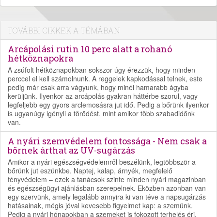
TOVÁBBI CIKKEK A TÉMÁBAN
Arcápolási rutin 10 perc alatt a rohanó
hétköznapokra
A zsúfolt hétköznapokban sokszor úgy érezzük, hogy minden
perccel el kell számolnunk. A reggelek kapkodással telnek, este
pedig már csak arra vágyunk, hogy minél hamarabb ágyba
kerüljünk. Ilyenkor az arcápolás gyakran háttérbe szorul, vagy
legfeljebb egy gyors arclemosásra jut idő. Pedig a bőrünk ilyenkor
is ugyanúgy igényli a törődést, mint amikor több szabadidőnk
van.
A nyári szemvédelem fontossága - Nem csak a
bőrnek árthat az UV-sugárzás
Amikor a nyári egészségvédelemről beszélünk, legtöbbször a
bőrünk jut eszünkbe. Naptej, kalap, árnyék, megfelelő
fényvédelem – ezek a tanácsok szinte minden nyári magazinban
és egészségügyi ajánlásban szerepelnek. Eközben azonban van
egy szervünk, amely legalább annyira ki van téve a napsugárzás
hatásainak, mégis jóval kevesebb figyelmet kap: a szemünk.
Pedig a nyári hónapokban a szemeket is fokozott terhelés éri.