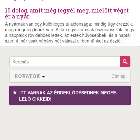
15 dolog, amit még tegyél meg, mielőtt véget
ér a nyár
A nyárnak van egy különleges tulajdonsága: mindig úgy érezzük,
még rengeteg időnk van. Aztán egyszer csak észrevesszük, hogy
a nappalok rövidebbek lettek, az esték hűvösebbek, és a naptár
szerint már csak néhány hét választ el bennünket az ősztől.
ROVATOK
Címlap
ITT VANNAK AZ ÉRDEK­LŐDÉ­SEDNEK MEGFE­
LELŐ CIKKEID!