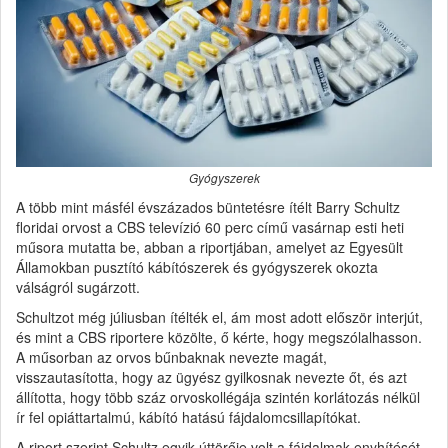
Gyógyszerek
A több mint másfél évszázados büntetésre ítélt Barry Schultz
floridai orvost a CBS televízió 60 perc című vasárnap esti heti
műsora mutatta be, abban a riportjában, amelyet az Egyesült
Államokban pusztító kábítószerek és gyógyszerek okozta
válságról sugárzott.
Schultzot még júliusban ítélték el, ám most adott először interjút,
és mint a CBS riportere közölte, ő kérte, hogy megszólalhasson.
A műsorban az orvos bűnbaknak nevezte magát,
visszautasította, hogy az ügyész gyilkosnak nevezte őt, és azt
állította, hogy több száz orvoskollégája szintén korlátozás nélkül
ír fel opiáttartalmú, kábító hatású fájdalomcsillapítókat.
A riport szerint Schultz egyik úttörője volt a fájdalmak enyhítését