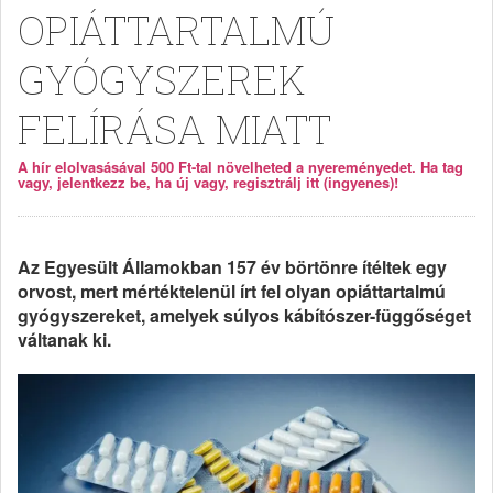
OPIÁTTARTALMÚ
GYÓGYSZEREK
FELÍRÁSA MIATT
A hír elolvasásával 500 Ft-tal növelheted a nyereményedet. Ha tag
vagy, jelentkezz be, ha új vagy, regisztrálj itt (ingyenes)!
Az Egyesült Államokban 157 év börtönre ítéltek egy
orvost, mert mértéktelenül írt fel olyan opiáttartalmú
gyógyszereket, amelyek súlyos kábítószer-függőséget
váltanak ki.