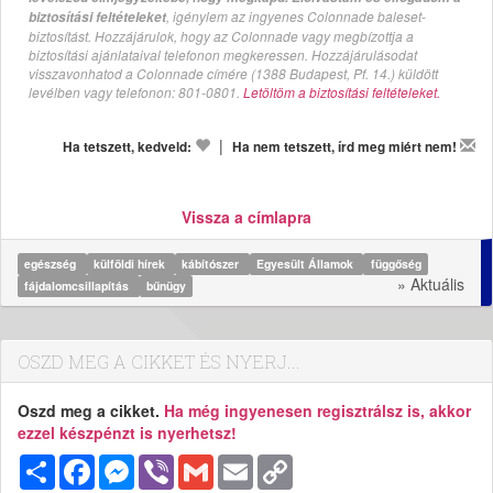
, igénylem az ingyenes Colonnade baleset-
biztosítási feltételeket
biztosítást. Hozzájárulok, hogy az Colonnade vagy megbízottja a
biztosítási ajánlataival telefonon megkeressen. Hozzájárulásodat
visszavonhatod a Colonnade címére (1388 Budapest, Pf. 14.) küldött
levélben vagy telefonon: 801-0801.
Letöltöm a biztosítási feltételeket.
|
Ha tetszett, kedveld:
Ha nem tetszett, írd meg miért nem!
Vissza a címlapra
egészség
külföldi hírek
kábítószer
Egyesült Államok
függőség
» Aktuális
fájdalomcsillapítás
bűnügy
OSZD MEG A CIKKET ÉS NYERJ...
Oszd meg a cikket.
Ha még ingyenesen regisztrálsz is, akkor
ezzel készpénzt is nyerhetsz!
Megosztás
Facebook
Messenger
Viber
Gmail
Email
Copy
Link