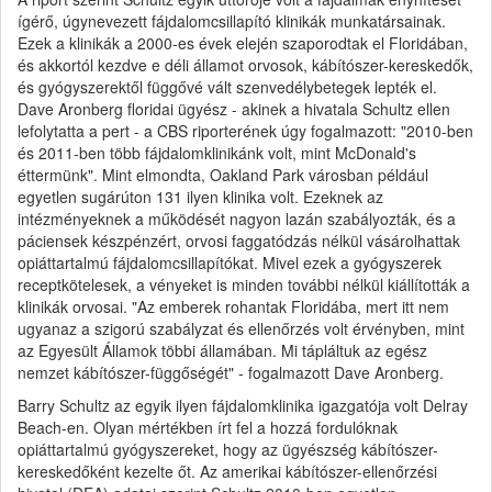
ígérő, úgynevezett fájdalomcsillapító klinikák munkatársainak.
Ezek a klinikák a 2000-es évek elején szaporodtak el Floridában,
és akkortól kezdve e déli államot orvosok, kábítószer-kereskedők,
és gyógyszerektől függővé vált szenvedélybetegek lepték el.
Dave Aronberg floridai ügyész - akinek a hivatala Schultz ellen
lefolytatta a pert - a CBS riporterének úgy fogalmazott: "2010-ben
és 2011-ben több fájdalomklinikánk volt, mint McDonald's
éttermünk". Mint elmondta, Oakland Park városban például
egyetlen sugárúton 131 ilyen klinika volt. Ezeknek az
intézményeknek a működését nagyon lazán szabályozták, és a
páciensek készpénzért, orvosi faggatódzás nélkül vásárolhattak
opiáttartalmú fájdalomcsillapítókat. Mivel ezek a gyógyszerek
receptkötelesek, a vényeket is minden további nélkül kiállították a
klinikák orvosai. "Az emberek rohantak Floridába, mert itt nem
ugyanaz a szigorú szabályzat és ellenőrzés volt érvényben, mint
az Egyesült Államok többi államában. Mi tápláltuk az egész
nemzet kábítószer-függőségét" - fogalmazott Dave Aronberg.
Barry Schultz az egyik ilyen fájdalomklinika igazgatója volt Delray
Beach-en. Olyan mértékben írt fel a hozzá fordulóknak
opiáttartalmú gyógyszereket, hogy az ügyészség kábítószer-
kereskedőként kezelte őt. Az amerikai kábítószer-ellenőrzési