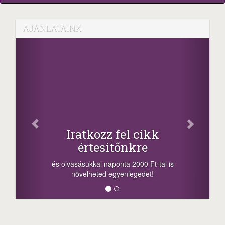
AJÁNLATAINK
Facebook
Oszd meg cikkeinket
+1.000.000 Ft...
-nyeremény növelés jár a szerencsésnek
a sorsolás napján! A cikkek alján találsz
megosztási lehetőséget. Lájkolj is minket!