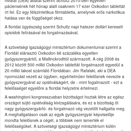
hivatal (DEA) adatai szerint Schultz 2010-ben egyetlen
páciensének hét hónap alatt csaknem 17 ezer Oxikodon tablettát
írt fel. Ez egy félszintetikus filmtabletta, amelynek erős narkotikus
hatása van és függőséget okoz.
A floridai ügyészség szerint Schultz napi hatezer dollárt keresett
opioidok felírásával és forgalmazásával.
A szövetségi igazságügyi minisztérium dokumentumai szerint a
Floridát elárasztó Oxikodon 66 százaléka egyetlen
gyógyszergyártól, a Mallinckrodttól származott. A cég 2008 és
2012 között 500 millió Oxikodon tablettát forgalmazott egyedül a
20 millió lakost számláló Floridában. Jim Rafalski, aki a DEA
nyomozást vezeti az ügyben, egyértelműen felelősnek nevezte a
gyógyszergyárat az opiátválságért, de - mint fogalmazott - ezt a
felelősséget egyelőre a floridai helyzetre értelmezi.
A washingtoni kongresszusban bizottságot hoztak létre az egész
országot sújtó opiátválság kivizsgálására, és ez a bizottság öt
nagy gyógyszergyártó- és forgalmazó cég vezetőit hallgatta meg.
A meghallgatáson csak az egyik gyógyszergyár képviselője
mondta felelősnek a cégét, a többiek nem ismerték el
felelősségüket. A szövetségi igazságügyi minisztérium külön