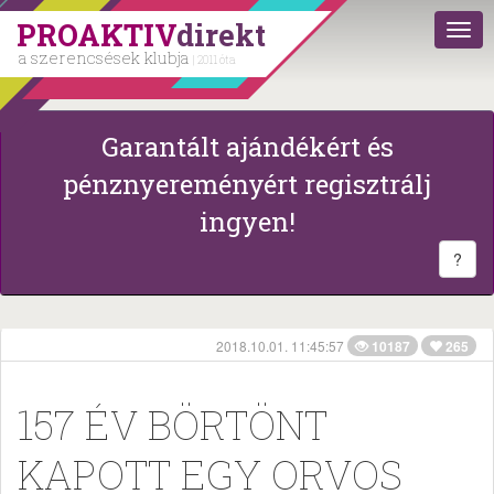
PROAKTIV
direkt
a szerencsések klubja
| 2011 óta
Garantált ajándékért és
pénznyereményért regisztrálj
ingyen!
?
2018.10.01. 11:45:57
10187
265
157 ÉV BÖRTÖNT
KAPOTT EGY ORVOS