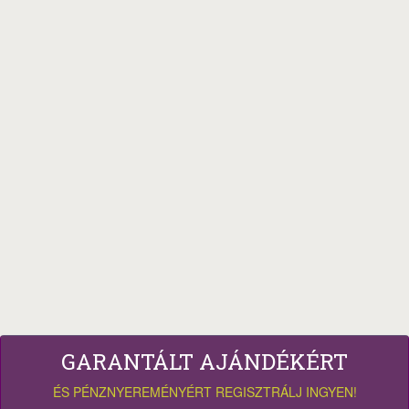
GARANTÁLT AJÁNDÉKÉRT
ÉS PÉNZNYEREMÉNYÉRT REGISZTRÁLJ INGYEN!