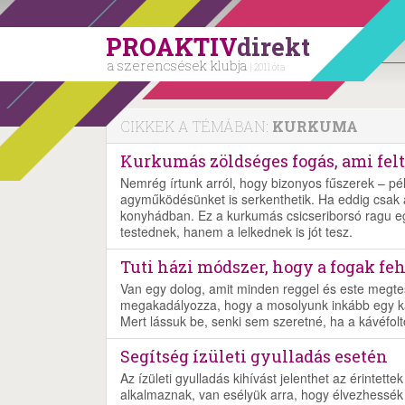
PROAKTIV
direkt
a szerencsések klubja
| 2011 óta
CIKKEK A TÉMÁBAN:
KURKUMA
Kurkumás zöldséges fogás, ami felt
Nemrég írtunk arról, hogy bizonyos fűszerek – p
agyműködésünket is serkenthetik. Ha eddig csak a 
konyhádban. Ez a kurkumás csicseriborsó ragu eg
testednek, hanem a lelkednek is jót tesz.
Tuti házi módszer, hogy a fogak fe
Van egy dolog, amit minden reggel és este megtes
megakadályozza, hogy a mosolyunk inkább egy k
Mert lássuk be, senki sem szeretné, ha a kávéfol
Segítség ízületi gyulladás esetén
Az ízületi gyulladás kihívást jelenthet az érintet
alkalmaznak, van esélyük arra, hogy élvezhessék 