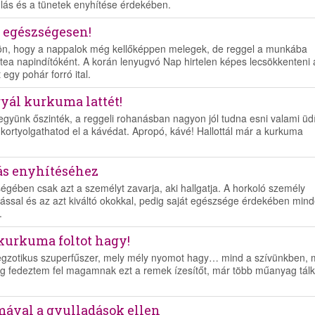
ulás és a tünetek enyhítése érdekében.
k egészségesen!
n, hogy a nappalok még kellőképpen melegek, de reggel a munkába
 tea napindítóként. A korán lenyugvó Nap hirtelen képes lecsökkenteni 
egy pohár forró ital.
gyál kurkuma lattét!
együnk őszinték, a reggeli rohanásban nagyon jól tudna esni valami üd
ortyolgathatod el a kávédat. Apropó, kávé! Hallottál már a kurkuma
lás enyhítéséhez
égében csak azt a személyt zavarja, aki hallgatja. A horkoló személy
ással és az azt kiváltó okokkal, pedig saját egészsége érdekében mind
.
a kurkuma foltot hagy!
 egzotikus szuperfűszer, mely mély nyomot hagy… mind a szívünkben, 
 fedeztem fel magamnak ezt a remek ízesítőt, már több műanyag tál
ával a gyulladások ellen