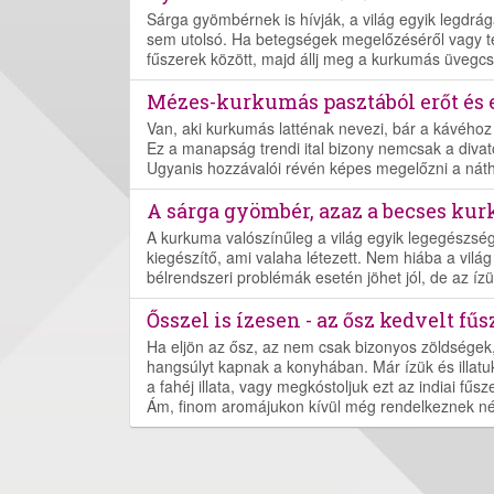
Sárga gyömbérnek is hívják, a világ egyik legdrá
sem utolsó. Ha betegségek megelőzéséről vagy te
fűszerek között, majd állj meg a kurkumás üvegcs
Mézes-kurkumás pasztából erőt és e
Van, aki kurkumás latténak nevezi, bár a kávéhoz 
Ez a manapság trendi ital bizony nemcsak a divat
Ugyanis hozzávalói révén képes megelőzni a náthá
A sárga gyömbér, azaz a becses ku
A kurkuma valószínűleg a világ egyik legegészség
kiegészítő, ami valaha létezett. Nem hiába a vil
bélrendszeri problémák esetén jöhet jól, de az ízü
Ősszel is ízesen - az ősz kedvelt fűs
Ha eljön az ősz, az nem csak bizonyos zöldségek
hangsúlyt kapnak a konyhában. Már ízük és illatuk
a fahéj illata, vagy megkóstoljuk ezt az indiai fű
Ám, finom aromájukon kívül még rendelkeznek né