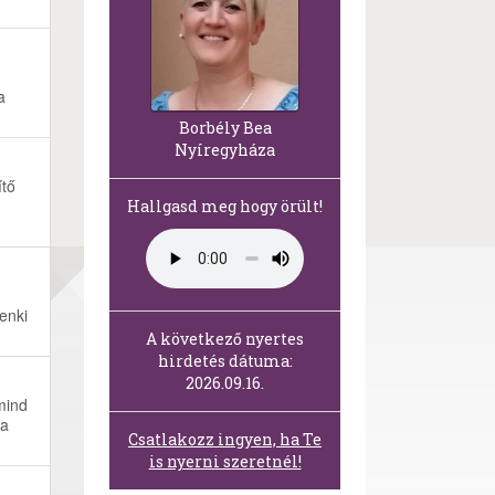
a
Borbély Bea
Nyíregyháza
ítő
Hallgasd meg hogy örült!
enki
A következő nyertes
hirdetés dátuma:
2026.09.16.
mind
ka
Csatlakozz ingyen, ha Te
is nyerni szeretnél!