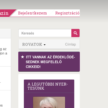
zin
Bejelentkezem
Regisztráció
ROVATOK
Címlap
ég az
jon a
ITT VANNAK AZ ÉRDEK­LŐDÉ­
SEDNEK MEGFE­LELŐ
CIKKEID!
.
A LEG­U­TÓB­BI NYER­
TE­SÜNK
es