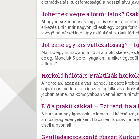
életmódváltás kulcsfontosságú a hosszú távú jav
Jöhetnek végre a forró italok? Csa
Ahogyan sokan mások, úgy én is érzem a bőrömö
érkezés után már nagyon jól esik egy bögre forró
levegő hőmérsékletét, így esténként is ránk férhet 
Jól esne egy kis változatosság? – I
Már bő egy hónapja újraindult a mókuskerék, és l
dolog. Mondjuk 5 perc nyugalom, amikor egyedül k
lattéról?
Horkoló hálótárs: Praktikák horko
A horkolás, azaz az alvási apnoé, az esetek többs
sajnálatos módon nem igazán foglalkozik a horkol
jobban tenné, ha komolyabban venné ezt a témát
Elő a praktikákkal! – Ezt tedd, ha 
A kurkuma egy igencsak kellemes ízt kölcsönző,
a műanyag edényeinken. Habár én is csak nemrég
viseli a nyomait.
Gyulladáscsökkentő fűszer: Kurkum