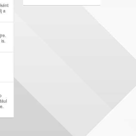
őként
j a
jre.
is.
b
dául
e.