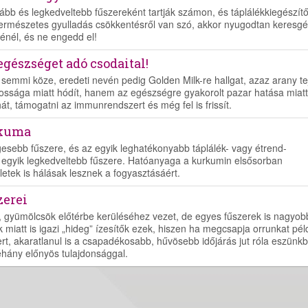
gább és legkedveltebb fűszereként tartják számon, és táplálékkiegészít
rmészetes gyulladás csökkentésről van szó, akkor nyugodtan keresgél
énél, és ne engedd el!
gészséget adó csodaital!
semmi köze, eredeti nevén pedig Golden Milk-re hallgat, azaz arany te
ossága miatt hódít, hanem az egészségre gyakorolt pazar hatása miatt 
t, támogatni az immunrendszert és még fel is frissít.
rkuma
esebb fűszere, és az egyik leghatékonyabb táplálék- vagy étrend-
ág egyik legkedveltebb fűszere. Hatóanyaga a kurkumin elsősorban
letek is hálásak lesznek a fogyasztásáért.
zerei
, gyümölcsök előtérbe kerüléséhez vezet, de egyes fűszerek is nagyob
 miatt is igazi „hideg” ízesítők ezek, hiszen ha megcsapja orrunkat pél
szert, akaratlanul is a csapadékosabb, hűvösebb időjárás jut róla eszünkb
hány előnyös tulajdonsággal.