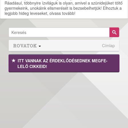
Ráadásul, többnyire ízviláguk is olyan, amivel a szünidejüket töltő
gyermekeink, unokáink elismerését is bezsebelhetjük! Elhoztuk a
legjobb hideg leveseket, olvass tovább!
ROVATOK
Címlap
ITT VANNAK AZ ÉRDEK­LŐDÉ­SEDNEK MEGFE­
LELŐ CIKKEID!