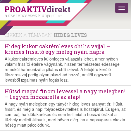
PROAKTIV
direkt
a szerencsések klubja
| 2011 óta
CIKKEK A TÉMÁBAN:
HIDEG LEVES
Hideg kukoricakrémleves chilis vajjal –
krémes frissítő egy meleg nyári napra
A kukoricakrémleves különleges választás lehet, amennyiben
valami frissítő étekre vágynánk, hiszen természetes édessége
remekül harmonizál a pikáns chili ízével. A tetejére kerülő
fűszeres vaj pedig olyan pluszt ad hozzá, amitől egyszerű
levesből izgalmas nyári fogás lesz.
Hűtsd magad finom levessel a nagy melegben!
– Legyen mozzarella az alap!
A nagy nyári melegben egy tányér hideg leves aranyat ér. Hűsít,
frissít, és még a napi folyadékbevitelhez is hozzájárul. És igen, az
sem baj, ha időtakarékos és nem kell miatta hosszú órákat a
tűzhely mellett állnunk, mert bőven elég, ha a napsugarak okozta
hőség miatt pácolódunk.