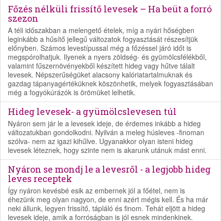
Főzés nélküli frissítő levesek – Ha beüt a forró
szezon
A téli időszakban a melengető ételek, míg a nyári hőségben
leginkább a hűsítő jellegű változatok fogyasztását részesítjük
előnyben. Számos levestípussal még a főzéssel járó időt is
megspórolhatjuk. Ilyenek a nyers zöldség- és gyümölcsfélékből,
valamint fűszernövényekből készített hideg vagy hűtve tálalt
levesek. Népszerűségüket alacsony kalóriatartalmuknak és
gazdag tápanyagértéküknek köszönhetik, melyek fogyasztásában
még a fogyókúrázók is örömüket lelhetik.
Hideg levesek- a gyümölcslevesen túl
Nyáron sem jár le a levesek ideje, de érdemes inkább a hideg
változatukban gondolkodni. Nyilván a meleg húsleves -finoman
szólva- nem az igazi kihűlve. Ugyanakkor olyan isteni hideg
levesek léteznek, hogy szinte nem is akarunk utánuk mást enni.
Nyáron se mondj le a levesről - a legjobb hideg
leves receptek
Így nyáron kevésbé esik az embernek jól a főétel, nem is
éhezünk meg olyan nagyon, de enni azért mégis kell. És ha már
neki állunk, legyen frissítő, tápláló és finom. Tehát eljött a hideg
levesek ideje, amik a forróságban is jól esnek mindenkinek.