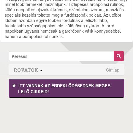
minél több terméket használjunk. Tízlépéses arcápolási rutinok,
külön nappali és éjszakai krémek, számtalan szérum, maszk és
speciális kezelés töltötte meg a fürdőszobák polcait. Az utóbbi
időben azonban egyre többen fordulnak a letisztultabb,
tudatosabb szépségápolás felé, különösen nyáron. A forró
napokban ugyanis nemcsak a gardróbunk válik könnyedebbé,
hanem a bőrápolási rutinunk is.
ROVATOK
Címlap
ITT VANNAK AZ ÉRDEK­LŐDÉ­SEDNEK MEGFE­
LELŐ CIKKEID!