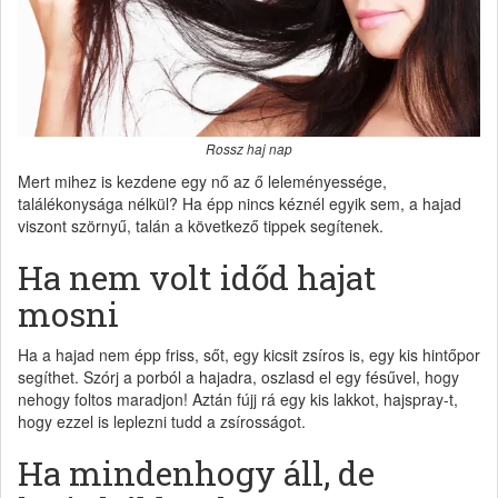
Rossz haj nap
Mert mihez is kezdene egy nő az ő leleményessége,
találékonysága nélkül? Ha épp nincs kéznél egyik sem, a hajad
viszont szörnyű, talán a következő tippek segítenek.
Ha nem volt időd hajat
mosni
Ha a hajad nem épp friss, sőt, egy kicsit zsíros is, egy kis hintőpor
segíthet. Szórj a porból a hajadra, oszlasd el egy fésűvel, hogy
nehogy foltos maradjon! Aztán fújj rá egy kis lakkot, hajspray-t,
hogy ezzel is leplezni tudd a zsírosságot.
Ha mindenhogy áll, de