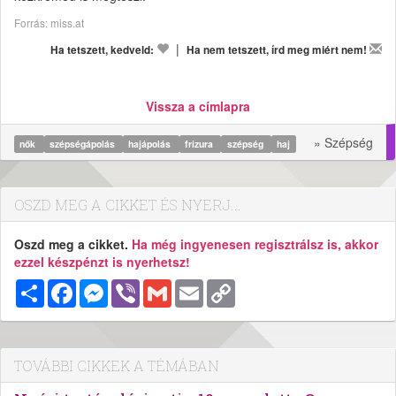
Forrás: miss.at
|
Ha tetszett, kedveld:
Ha nem tetszett, írd meg miért nem!
Vissza a címlapra
» Szépség
nők
szépségápolás
hajápolás
frizura
szépség
haj
OSZD MEG A CIKKET ÉS NYERJ...
Oszd meg a cikket.
Ha még ingyenesen regisztrálsz is, akkor
ezzel készpénzt is nyerhetsz!
Megosztás
Facebook
Messenger
Viber
Gmail
Email
Copy
Link
TOVÁBBI CIKKEK A TÉMÁBAN