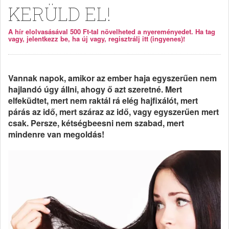
KERÜLD EL!
A hír elolvasásával 500 Ft-tal növelheted a nyereményedet. Ha tag
vagy, jelentkezz be, ha új vagy, regisztrálj itt (ingyenes)!
Vannak napok, amikor az ember haja egyszerűen nem
hajlandó úgy állni, ahogy ő azt szeretné. Mert
elfeküdtet, mert nem raktál rá elég hajfixálót, mert
párás az idő, mert száraz az idő, vagy egyszerűen mert
csak. Persze, kétségbeesni nem szabad, mert
mindenre van megoldás!