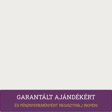
GARANTÁLT AJÁNDÉKÉRT
ÉS PÉNZNYEREMÉNYÉRT REGISZTRÁLJ INGYEN!