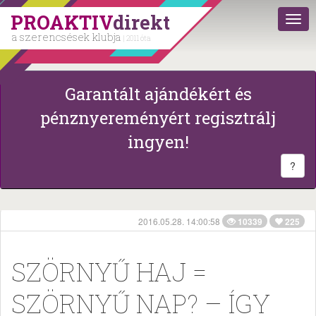
PROAKTIV
direkt
a szerencsések klubja
| 2011 óta
Garantált ajándékért és
pénznyereményért regisztrálj
ingyen!
?
2016.05.28. 14:00:58
10339
225
SZÖRNYŰ HAJ =
SZÖRNYŰ NAP? – ÍGY