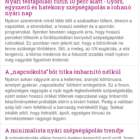
Nyári testápolási rutin 10 perc alatt - Gyors,
egyszerű és hatékony szépségápolás a rohanó
nyári nap
Nyáron szeretnénk minél több időt a szabadban tölteni, élvezni a
napsütést, a strandolást, a hosszú estéket és a spontán
programokat. Ilyenkor kevesen vágyunk arra, hogy hosszú
perceket töltsünk a fürdőszobában bonyolult szépségápolási
rutinokkal. Ez azonban nem jelenti azt, hogy a bőrünknek ne
lenne szüksége törődésre. Sőt, a meleg, az UV-sugárzás, a sós
tengervíz, a klóros medence és a fokozott izzadás miatt nyáron
még nagyobb figyelmet érdemel.
A „napcsókolta” bőr titka önbarnító nélkül
Nyáron sokan vágyunk arra a kellemes, aranyló bőrtónusra,
amelyet gyakran „napcsókolta” bőrként emlegetünk. Ez a finom,
egészséges ragyogás a nyár egyik legkedveltebb szépségideálja,
ezért sokan hosszú órákat töltenek napozással vagy önbarnító
készítményekkel próbálják elérni a kívánt hatást. Pedig a valóban
szép bőr nem feltétlenül a barnaság mértékétől függ. Sokkal
inkább attól, hogy hidratált, ápolt, egységes tónusú és
természetesen ragyogó legyen.
A minimalista nyári szépségápolás trendje
A szépségápolás világa hosszú éveken keresztül arról szólt, hogy