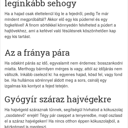
leginkább sehogy
Ha a hajad csak élettelenül lóg le a fejedről, pedig Te már
mindent megpróbáltál? Akkor elő egy kis púderrel és egy
fogkefével! A finom sörtékkel könnyedén felviheted a púdert a
hajtövekhez, ami a kefével való fésülésnek köszönhetően kap
egy kis tartást.
Az a fránya pára
Ha odakint párás az idő, egyvalamit nem érdemes: bosszankodni
miatta. Merthogy bármilyen mérges is vagy, attól az időjárás nem
változik. Inkább cselezd ki: ha egyenes hajad, kösd fel, vagy fond
be. Ha hullámos sörénnyel áldott meg a sors, csinálj egy
izgalmas kis kontyot a fejed tetején.
Gyógyír száraz hajvégekre
Ha hajvégeid száraznak tűnnek, segítségül hívhatod a kókuszolaj
„csodatevő” erejét! Tégy pár cseppet a tenyeredbe, majd oszlasd
el a száraz hajvégeken! Ha nincs otthon éppen kókuszolajból, a
kézkrémed is megteszi.