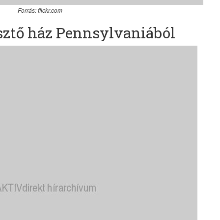
Forrás: flickr.com
sztő ház Pennsylvaniából