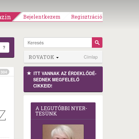
zin
Bejelentkezem
Regisztráció
?
ROVATOK
Címlap
304
ITT VANNAK AZ ÉRDEK­LŐDÉ­
SEDNEK MEGFE­LELŐ
CIKKEID!
A LEG­U­TÓB­BI NYER­
Z
TE­SÜNK