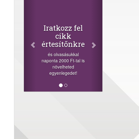
Facebook
Oszd meg
cikkeinket
+1.000.000 Ft...
el
-nyeremény növelés jár
a szerencsésnek a
kre
sorsolás napján! A
cikkek alján találsz
l
megosztási
l is
lehetőséget. Lájkolj is
minket!