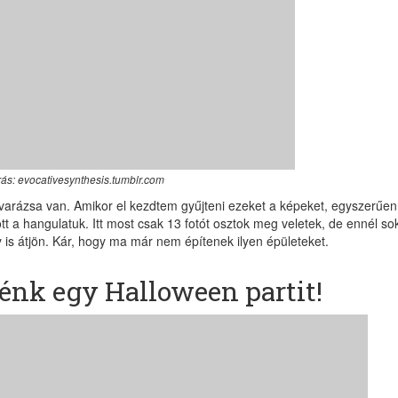
rás: evocativesynthesis.tumblr.com
 varázsa van. Amikor el kezdtem gyűjteni ezeket a képeket, egyszerűen
 a hangulatuk. Itt most csak 13 fotót osztok meg veletek, de ennél so
y is átjön. Kár, hogy ma már nem építenek ilyen épületeket.
nénk egy Halloween partit!