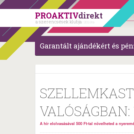
PROAKTIV
direkt
a szerencsések klubja
| 2011 óta
Garantált ajándékért és pén
SZELLEMKAST
VALÓSÁGBAN: 
A hír elolvasásával 500 Ft-tal növelheted a nyeremén