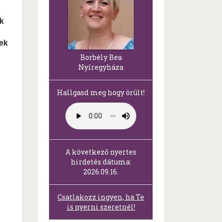
ik
sek
Borbély Bea
Nyíregyháza
Hallgasd meg hogy örült!
A következő nyertes
hirdetés dátuma:
2026.09.16.
Csatlakozz ingyen, ha Te
is nyerni szeretnél!