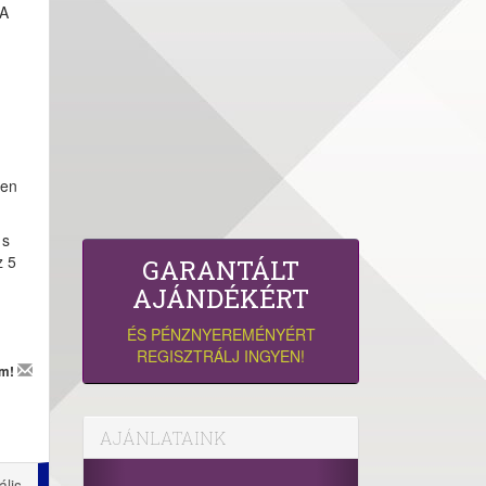
 A
ben
 s
z 5
GARANTÁLT
AJÁNDÉKÉRT
ÉS PÉNZNYEREMÉNYÉRT
REGISZTRÁLJ INGYEN!
em!
AJÁNLATAINK
ális