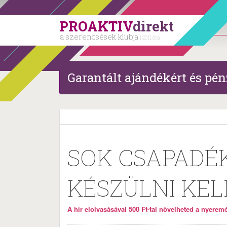
PROAKTIV
direkt
a szerencsések klubja
| 2011 óta
Garantált ajándékért és pén
SOK CSAPADÉK
KÉSZÜLNI KEL
A hír elolvasásával 500 Ft-tal növelheted a nyeremén