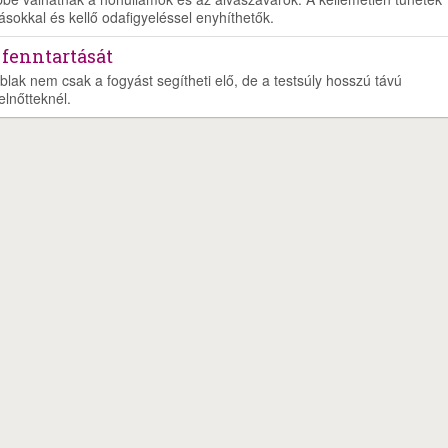
ásokkal és kellő odafigyeléssel enyhíthetők.
 fenntartását
blak nem csak a fogyást segítheti elő, de a testsúly hosszú távú
elnőtteknél.