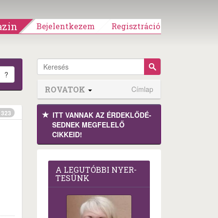
zin
Bejelentkezem
Regisztráció
?
ROVATOK
Címlap
323
ITT VANNAK AZ ÉRDEK­LŐDÉ­
SEDNEK MEGFE­LELŐ
CIKKEID!
A LEG­U­TÓB­BI NYER­
TE­SÜNK