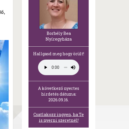
dő,
Borbély Bea
Nyíregyháza
Hallgasd meg hogy örült!
A következő nyertes
hirdetés dátuma:
2026.09.16.
Csatlakozz ingyen, ha Te
is nyerni szeretnél!