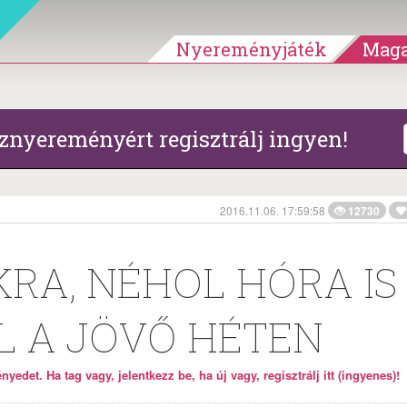
Nyereményjáték
Maga
znyereményért regisztrálj ingyen!
2016.11.06. 17:59:58
12730
RA, NÉHOL HÓRA IS
L A JÖVŐ HÉTEN
yedet. Ha tag vagy, jelentkezz be, ha új vagy, regisztrálj itt (ingyenes)!