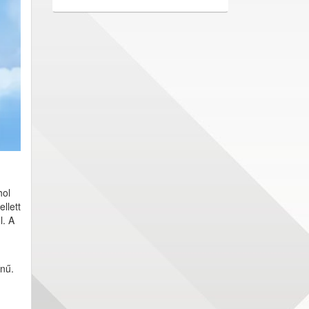
hol
llett
l. A
ínű.