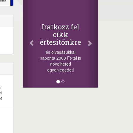
Facebook
Oszd meg
cikkeinket
+1.000.000 Ft..
Iratkozz fel
-nyeremény növelés 
cikk
a szerencsésnek a
értesítőnkre
sorsolás napján! A
cikkek alján találsz
és olvasásukkal
megosztási
naponta 2000 Ft-tal is
lehetőséget. Lájkolj 
növelheted
minket!
egyenlegedet!
r
rt
et