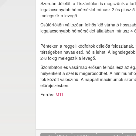
Szerdán délelőtt a Tiszántúlon is megszűnik a tar
legalacsonyabb hőmérséklet mínusz 2 és plusz 5 f
melegszik a levegő.
Csütörtökön változóan felhős idő várható hossza
legalacsonyabb hőmérséklet általában mínusz 4 é
Pénteken a reggeli ködfoltok délelőtt feloszlanak,
térségében havas eső, hó is lehet. A leghidegebb
2-8 fokig melegszik a levegő.
Szombaton és vasárnap erősen felhős lesz az ég
helyenként a szél is megerősödhet. A minimumhő
fok között valószínű. A nappali maximumok szomba
előrejelzésben.
Forrás:
MTI