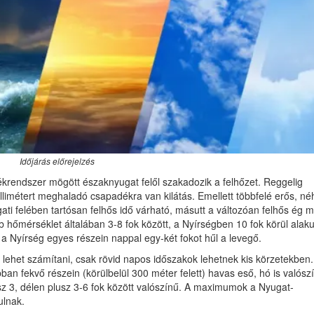
Időjárás előrejelzés
krendszer mögött északnyugat felől szakadozik a felhőzet. Reggelig
millimétert meghaladó csapadékra van kilátás. Emellett többfelé erős, né
ti felében tartósan felhős idő várható, másutt a változóan felhős ég me
b hőmérséklet általában 3-8 fok között, a Nyírségben 10 fok körül alaku
a Nyírség egyes részein nappal egy-két fokot hűl a levegő.
 lehet számítani, csak rövid napos időszakok lehetnek kis körzetekben.
n fekvő részein (körülbelül 300 méter felett) havas eső, hó is valósz
 3, délen plusz 3-6 fok között valószínű. A maximumok a Nyugat-
ulnak.