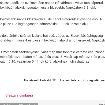
tós csapadék, és ezt követően napos idő várható elvétve futó záporral.
ok között alakul, nyugaton lesz a hidegebb. Napközben 5-9 fokig
bb-rövidebb napos időszakokkal, de néhol előfordulhat gyenge eső. A
s plusz 1, a legmagasabb hőmérséklet 3-8 fok között alakul.
 s délutántól elszórtan kialakulhat eső, zápor, az Északi-középhegység
 órákban mínusz 4 és plusz 1 fok között alakul a hőmérséklet. Napköz
. Szombaton szórványosan, vasárnap már többfelé várható eső, zápor,
mérséklet szombaton mínusz 2 és plusz 3, vasárnap mínusz 1 és plus
ton 5-10, vasárnap 5-11 fok körül alakulnak - olvasható az
|
Ha tetszett, kedveld:
Ha nem tetszett, írd meg miért n
Vissza a címlapra
» Aktu