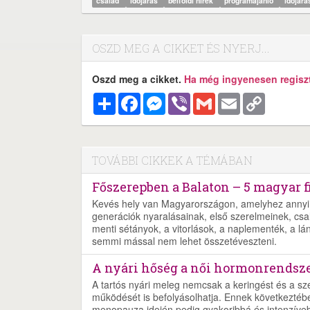
család
időjárás
belföldi hírek
programajánló
időjárá
OSZD MEG A CIKKET ÉS NYERJ...
Oszd meg a cikket.
Ha még ingyenesen regisztr
Megosztás
Facebook
Messenger
Viber
Gmail
Email
Copy
Link
TOVÁBBI CIKKEK A TÉMÁBAN
Főszerepben a Balaton – 5 magyar f
Kevés hely van Magyarországon, amelyhez annyi 
generációk nyaralásainak, első szerelmeinek, csalá
menti sétányok, a vitorlások, a naplementék, a lá
semmi mással nem lehet összetéveszteni.
A nyári hőség a női hormonrendszer
A tartós nyári meleg nemcsak a keringést és a s
működését is befolyásolhatja. Ennek következtéb
menopauza idején pedig gyakoribbá és intenzíveb