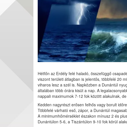
Hétfőn az Erdély felé haladó, összefüggő csapadé
viszont területi átlagban is jelentős, többfelé 20 
viharos lesz a szél is. Napközben a Dunántúl nyuga
általában több órára kisüt a nap. A legalacsonyab
nappali maximumok 7-12 fok között alakulnak, de 
Kedden nagyrészt erősen felhős vagy borult időre
Többfelé várható eső, zápor, a Dunántúl magasabba
A minimumhőmérséklet északon mínusz 2 és plusz
Dunántúlon 5-6, a Tiszántúlon 9-10 fok körül alak