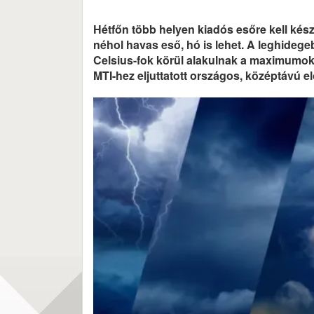
Hétfőn több helyen kiadós esőre kell kész
néhol havas eső, hó is lehet. A leghidege
Celsius-fok körül alakulnak a maximumok 
MTI-hez eljuttatott országos, középtávú el