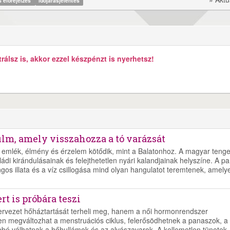
s előrejelzés
időjárásjelentés
álsz is, akkor ezzel készpénzt is nyerhetsz!
ilm, amely visszahozza a tó varázsát
emlék, élmény és érzelem kötődik, mint a Balatonhoz. A magyar tenge
di kirándulásainak és felejthetetlen nyári kalandjainak helyszíne. A pa
ngos illata és a víz csillogása mind olyan hangulatot teremtenek, amely
t is próbára teszi
zervezet hőháztartását terheli meg, hanem a női hormonrendszer
en megváltozhat a menstruációs ciklus, felerősödhetnek a panaszok, a
bé válhatnak a hőhullámok és az alvászavarok. A kellemetlen tünetek