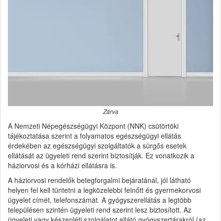
Zárva
A Nemzeti Népegészségügyi Központ (NNK) csütörtöki
tájékoztatása szerint a folyamatos egészségügyi ellátás
érdekében az egészségügyi szolgáltatók a sürgős esetek
ellátását az ügyeleti rend szerint biztosítják. Ez vonatkozik a
háziorvosi és a kórházi ellátásra is.
A háziorvosi rendelők betegforgalmi bejáratánál, jól látható
helyen fel kell tüntetni a legközelebbi felnőtt és gyermekorvosi
ügyelet címét, telefonszámát. A gyógyszerellátás a legtöbb
településen szintén ügyeleti rend szerint lesz biztosított. Az
ügyeleti vagy készenléti szolgálatot ellátó gyógyszertárakról (az