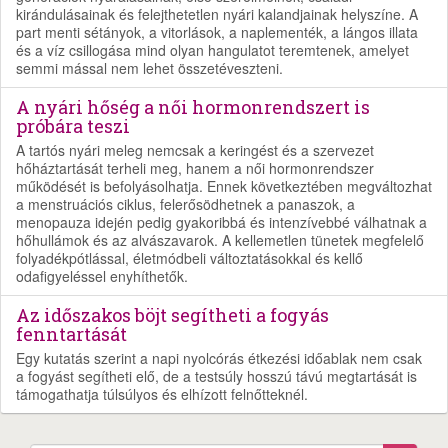
kirándulásainak és felejthetetlen nyári kalandjainak helyszíne. A
part menti sétányok, a vitorlások, a naplementék, a lángos illata
és a víz csillogása mind olyan hangulatot teremtenek, amelyet
semmi mással nem lehet összetéveszteni.
A nyári hőség a női hormonrendszert is
próbára teszi
A tartós nyári meleg nemcsak a keringést és a szervezet
hőháztartását terheli meg, hanem a női hormonrendszer
működését is befolyásolhatja. Ennek következtében megváltozhat
a menstruációs ciklus, felerősödhetnek a panaszok, a
menopauza idején pedig gyakoribbá és intenzívebbé válhatnak a
hőhullámok és az alvászavarok. A kellemetlen tünetek megfelelő
folyadékpótlással, életmódbeli változtatásokkal és kellő
odafigyeléssel enyhíthetők.
Az időszakos böjt segítheti a fogyás
fenntartását
Egy kutatás szerint a napi nyolcórás étkezési időablak nem csak
a fogyást segítheti elő, de a testsúly hosszú távú megtartását is
támogathatja túlsúlyos és elhízott felnőtteknél.