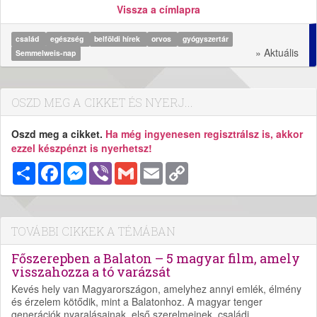
Vissza a címlapra
család
egészség
belföldi hírek
orvos
gyógyszertár
» Aktuális
Semmelweis-nap
OSZD MEG A CIKKET ÉS NYERJ...
Oszd meg a cikket.
Ha még ingyenesen regisztrálsz is, akkor
ezzel készpénzt is nyerhetsz!
Megosztás
Facebook
Messenger
Viber
Gmail
Email
Copy
Link
TOVÁBBI CIKKEK A TÉMÁBAN
Főszerepben a Balaton – 5 magyar film, amely
visszahozza a tó varázsát
Kevés hely van Magyarországon, amelyhez annyi emlék, élmény
és érzelem kötődik, mint a Balatonhoz. A magyar tenger
generációk nyaralásainak, első szerelmeinek, családi