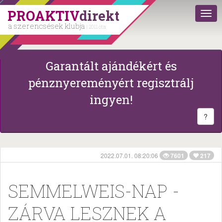
PROAKTIV
direkt
a szerencsések klubja
| 2011 óta
Garantált ajándékért és
pénznyereményért regisztrálj
ingyen!
?
2022.07.01. 08:20:06
7601
217
SEMMELWEIS-NAP -
ZÁRVA LESZNEK A