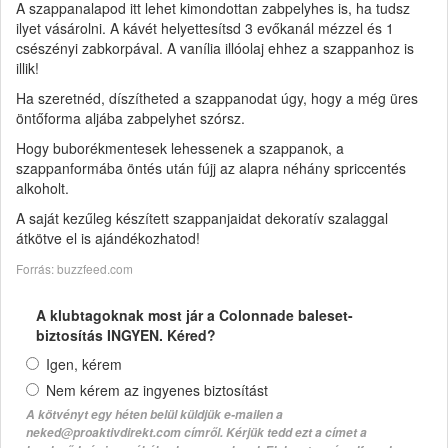
A szappanalapod itt lehet kimondottan zabpelyhes is, ha tudsz
ilyet vásárolni. A kávét helyettesítsd 3 evőkanál mézzel és 1
csészényi zabkorpával. A vanília illóolaj ehhez a szappanhoz is
illik!
Ha szeretnéd, díszítheted a szappanodat úgy, hogy a még üres
öntőforma aljába zabpelyhet szórsz.
Hogy buborékmentesek lehessenek a szappanok, a
szappanformába öntés után fújj az alapra néhány spriccentés
alkoholt.
A saját kezűleg készített szappanjaidat dekoratív szalaggal
átkötve el is ajándékozhatod!
Forrás: buzzfeed.com
A klubtagoknak most jár a Colonnade baleset-
biztosítás INGYEN. Kéred?
Igen, kérem
Nem kérem az ingyenes biztosítást
A kötvényt egy héten belül küldjük e-mailen a
neked@proaktivdirekt.com címről. Kérjük tedd ezt a címet a