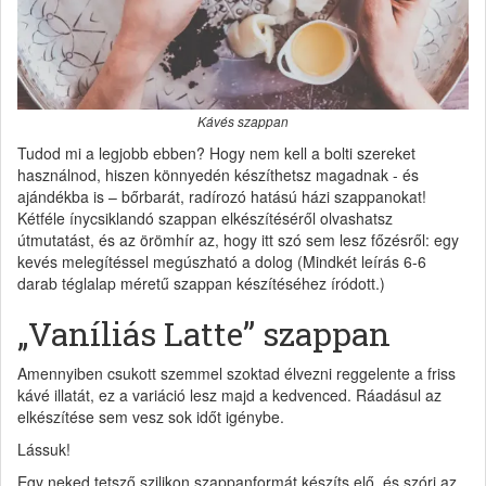
Kávés szappan
Tudod mi a legjobb ebben? Hogy nem kell a bolti szereket
használnod, hiszen könnyedén készíthetsz magadnak - és
ajándékba is – bőrbarát, radírozó hatású házi szappanokat!
Kétféle ínycsiklandó szappan elkészítéséről olvashatsz
útmutatást, és az örömhír az, hogy itt szó sem lesz főzésről: egy
kevés melegítéssel megúszható a dolog (Mindkét leírás 6-6
darab téglalap méretű szappan készítéséhez íródott.)
„Vaníliás Latte” szappan
Amennyiben csukott szemmel szoktad élvezni reggelente a friss
kávé illatát, ez a variáció lesz majd a kedvenced. Ráadásul az
elkészítése sem vesz sok időt igénybe.
Lássuk!
Egy neked tetsző szilikon szappanformát készíts elő, és szórj az