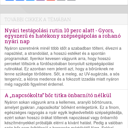
TOVÁBBI CIKKEK A TÉMÁBAN
Nyári testápolási rutin 10 perc alatt - Gyors,
egyszerű és hatékony szépségápolás a rohanó
nyári nap
Nyáron szeretnénk minél több időt a szabadban tölteni, élvezni a
napsütést, a strandolást, a hosszú estéket és a spontán
programokat. Ilyenkor kevesen vágyunk arra, hogy hosszú
perceket töltsünk a fürdőszobában bonyolult szépségápolási
rutinokkal. Ez azonban nem jelenti azt, hogy a bőrünknek ne
lenne szüksége törődésre. Sőt, a meleg, az UV-sugárzás, a sós
tengervíz, a klóros medence és a fokozott izzadás miatt nyáron
még nagyobb figyelmet érdemel.
A „napcsókolta” bőr titka önbarnító nélkül
Nyáron sokan vágyunk arra a kellemes, aranyló bőrtónusra,
amelyet gyakran „napcsókolta” bőrként emlegetünk. Ez a finom,
egészséges ragyogás a nyár egyik legkedveltebb szépségideálja,
ezért sokan hosszú órákat töltenek napozással vagy önbarnító
készítményekkel próbálják elérni a kívánt hatást. Pedig a valóban
szép bőr nem feltétlenül a barnaság mértékétől függ. Sokkal