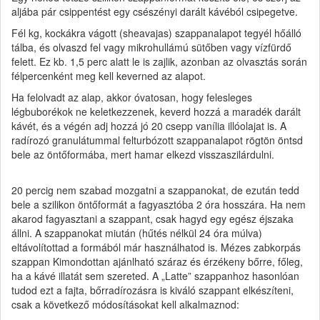
aljába pár csippentést egy csészényi darált kávéból csipegetve.
Fél kg, kockákra vágott (sheavajas) szappanalapot tegyél hőálló
tálba, és olvaszd fel vagy mikrohullámú sütőben vagy vízfürdő
felett. Ez kb. 1,5 perc alatt le is zajlik, azonban az olvasztás során
félpercenként meg kell keverned az alapot.
Ha felolvadt az alap, akkor óvatosan, hogy felesleges
légbuborékok ne keletkezzenek, keverd hozzá a maradék darált
kávét, és a végén adj hozzá jó 20 csepp vanília illóolajat is. A
radírozó granulátummal felturbózott szappanalapot rögtön öntsd
bele az öntőformába, mert hamar elkezd visszaszilárdulni.
20 percig nem szabad mozgatni a szappanokat, de ezután tedd
bele a szilikon öntőformát a fagyasztóba 2 óra hosszára. Ha nem
akarod fagyasztani a szappant, csak hagyd egy egész éjszaka
állni. A szappanokat miután (hűtés nélkül 24 óra múlva)
eltávolítottad a formából már használhatod is. Mézes zabkorpás
szappan Kimondottan ajánlható száraz és érzékeny bőrre, főleg,
ha a kávé illatát sem szereted. A „Latte” szappanhoz hasonlóan
tudod ezt a fajta, bőrradírozásra is kiváló szappant elkészíteni,
csak a következő módosításokat kell alkalmaznod: