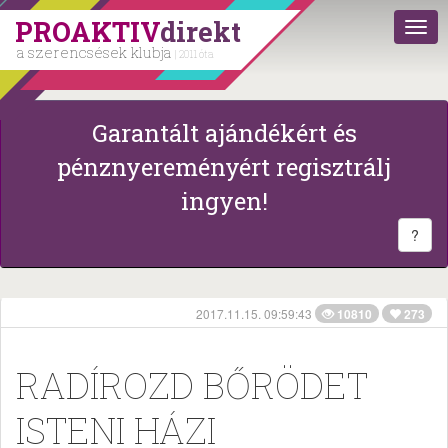
PROAKTIV
direkt
a szerencsések klubja
| 2011 óta
Garantált ajándékért és
pénznyereményért regisztrálj
ingyen!
?
2017.11.15. 09:59:43
10810
273
RADÍROZD BŐRÖDET
ISTENI HÁZI