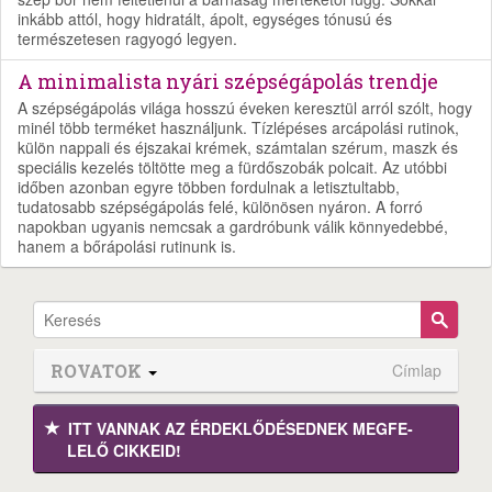
inkább attól, hogy hidratált, ápolt, egységes tónusú és
természetesen ragyogó legyen.
A minimalista nyári szépségápolás trendje
A szépségápolás világa hosszú éveken keresztül arról szólt, hogy
minél több terméket használjunk. Tízlépéses arcápolási rutinok,
külön nappali és éjszakai krémek, számtalan szérum, maszk és
speciális kezelés töltötte meg a fürdőszobák polcait. Az utóbbi
időben azonban egyre többen fordulnak a letisztultabb,
tudatosabb szépségápolás felé, különösen nyáron. A forró
napokban ugyanis nemcsak a gardróbunk válik könnyedebbé,
hanem a bőrápolási rutinunk is.
ROVATOK
Címlap
ITT VANNAK AZ ÉRDEK­LŐDÉ­SEDNEK MEGFE­
LELŐ CIKKEID!