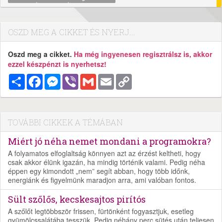
OSZD MEG A CIKKET ÉS NYERJ...
Oszd meg a cikket.
Ha még ingyenesen regisztrálsz is, akkor
ezzel készpénzt is nyerhetsz!
Megosztás
Facebook
Messenger
Viber
Gmail
Email
Copy
Link
TOVÁBBI CIKKEK A TÉMÁBAN
Miért jó néha nemet mondani a programokra?
A folyamatos elfoglaltság könnyen azt az érzést keltheti, hogy
csak akkor élünk igazán, ha mindig történik valami. Pedig néha
éppen egy kimondott „nem” segít abban, hogy több időnk,
energiánk és figyelmünk maradjon arra, ami valóban fontos.
Sült szőlős, kecskesajtos pirítós
A szőlőt legtöbbször frissen, fürtönként fogyasztjuk, esetleg
gyümölcssalátába tesszük. Pedig néhány perc sütés után teljesen