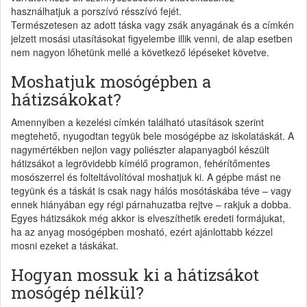
használhatjuk a porszívó résszívó fejét.
Természetesen az adott táska vagy zsák anyagának és a címkén
jelzett mosási utasításokat figyelembe illik venni, de alap esetben
nem nagyon lőhetünk mellé a következő lépéseket követve.
Moshatjuk mosógépben a
hátizsákokat?
Amennyiben a kezelési címkén található utasítások szerint
megtehető, nyugodtan tegyük bele mosógépbe az iskolatáskát. A
nagymértékben nejlon vagy poliészter alapanyagból készült
hátizsákot a legrövidebb kímélő programon, fehérítőmentes
mosószerrel és folteltávolítóval moshatjuk ki. A gépbe mást ne
tegyünk és a táskát is csak nagy hálós mosótáskába téve – vagy
ennek hiányában egy régi párnahuzatba rejtve – rakjuk a dobba.
Egyes hátizsákok még akkor is elveszíthetik eredeti formájukat,
ha az anyag mosógépben mosható, ezért ajánlottabb kézzel
mosni ezeket a táskákat.
Hogyan mossuk ki a hátizsákot
mosógép nélkül?