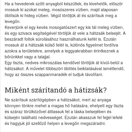
Ha a hevederek szőtt anyagból készültek, és kivehetők, először
mossuk ki azokat meleg, mosószeres vízben, majd alaposan
öblítsük ki hideg vízben. Végül töröljük át és szárítsuk meg a
levegőn.
Keverjünk el egy kevés mosogatószert egy kis tál meleg vízben,
és egy szivacs segítségével töröljük át vele a hátizsák belsejét. A
beszáradt foltok súrolásához használhatunk kefét is. Ezután
mossuk át a hátizsák külső felét is, különös figyelmet fordítva
azokra a területekre, amelyek a leggyakrabban érintkeznek a
bőrünkkel vagy a talajjal.
Egy tiszta, nedves mikroszálas kendővel töröljük át kívül-belül a
hátizsákot. A művelet többszöri öblítés beiktatásával ismétlendő,
hogy az összes szappanmaradék el tudjuk távolítani.
Miként szárítandó a hátizsák?
Ne szárítsuk szárítógépben a hátizsákot, mert az anyaga
könnyen tönkre mehet a magas hő hatására, ehelyett egy tiszta
és száraz törülközővel átitassuk fel a táska belsejében és
külsején található nedvességet. Ezután akasszuk fel fejjel lefelé
és hagyjuk jól szellőző helyen a levegőn megszáradni.