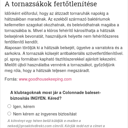
A tornazsákok fertőtlenítése
Időnként előfordul, hogy az átizzadt tornaruhák napokig a
hátizsákban maradnak. Az ezekből származó baktériumok
kellemetlen szagokat okozhatnak, és beleivódhatnak magába a
tornazsákba is. Mivel a klóros fehérítő károsíthatja a hátizsák
belsejének bevonatát, használjunk helyette nem fehérítőszeres
fertőtlenítő kendőt.
Alaposan töröljük ki a hátizsák belsejét, ügyelve a varratokra és a
sarkokra. A tornazsák külsejét antibakteriális szövetfertőtlenítővel.
pl. spray formában kapható tisztítószerekkel ajánlott lekezelni.
Mielőtt újból használatba vennénk a tornazsákot, győződjünk
meg róla, hogy a hátizsák teljesen megszáradt.
Forrás:
www.goodhousekeeping.com
A klubtagoknak most jár a Colonnade baleset-
biztosítás INGYEN. Kéred?
Igen, kérem
Nem kérem az ingyenes biztosítást
A kötvényt egy héten belül küldjük e-mailen a
neked@proaktivdirekt.com címről. Kérjük tedd ezt a címet a