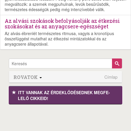
megváltozik: a szemek megpuhulnak, levük besűrűsödik,
természetes édességük pedig még intenzívebbé válik.
Az alvási szokások befolyásolják az étkezési
szokásokat és az anyagcsere-egészséget
Az alvás-ébrenlét természetes ritmusa, vagyis a kronotípus
összefüggést mutathat az étkezési mintázatokkal és az
anyagcsere állapotával.
ROVATOK
Címlap
ITT VANNAK AZ ÉRDEK­LŐDÉ­SEDNEK MEGFE­
LELŐ CIKKEID!