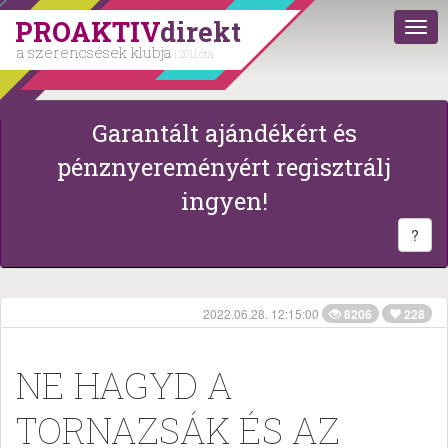
PROAKTIV
direkt
a szerencsések klubja
| 2011 óta
Garantált ajándékért és
pénznyereményért regisztrálj
ingyen!
?
2022.06.28. 12:15:00
8206
228
NE HAGYD A
TORNAZSÁK ÉS AZ