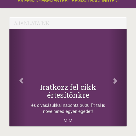
ÉS PÉNZNYEREMÉNYÉRT REGISZTRÁLJ INGYEN!
AJÁNLATAINK
Facebook
Oszd meg cikkeinket
+1.000.000 Ft...
-nyeremény növelés jár a szerencsésnek
a sorsolás napján! A cikkek alján találsz
megosztási lehetőséget. Lájkolj is minket!