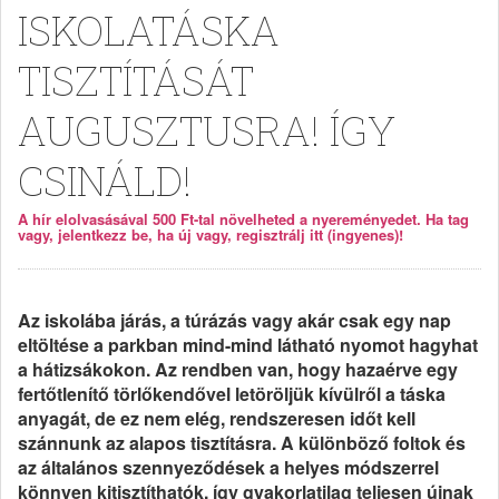
ISKOLATÁSKA
TISZTÍTÁSÁT
AUGUSZTUSRA! ÍGY
CSINÁLD!
A hír elolvasásával 500 Ft-tal növelheted a nyereményedet. Ha tag
vagy, jelentkezz be, ha új vagy, regisztrálj itt (ingyenes)!
Az iskolába járás, a túrázás vagy akár csak egy nap
eltöltése a parkban mind-mind látható nyomot hagyhat
a hátizsákokon. Az rendben van, hogy hazaérve egy
fertőtlenítő törlőkendővel letöröljük kívülről a táska
anyagát, de ez nem elég, rendszeresen időt kell
szánnunk az alapos tisztításra. A különböző foltok és
az általános szennyeződések a helyes módszerrel
könnyen kitisztíthatók, így gyakorlatilag teljesen újnak