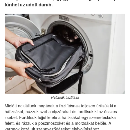
tűnhet az adott darab.
Hátizsák tisztítása
Mielőtt nekiállunk magának a tisztításnak teljesen ürítsük ki a
hátizsákot, húzzuk szét a cipzárakat és fordítsuk ki az összes
zsebet. Fordítsuk fejjel lefelé a hátizsákot egy szemeteskuka
felett, és rázzuk a pöszmöszöket és a morzsákat belőle. A
varratok közé ült szennyeződéseket eltávolításához