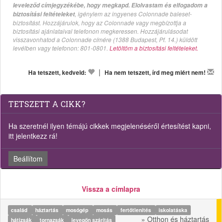
leveleződ címjegyzékébe, hogy megkapd. Elolvastam és elfogadom a
, igénylem az ingyenes Colonnade baleset-
biztosítási feltételeket
biztosítást. Hozzájárulok, hogy az Colonnade vagy megbízottja a
biztosítási ajánlataival telefonon megkeressen. Hozzájárulásodat
visszavonhatod a Colonnade címére (1388 Budapest, Pf. 14.) küldött
levélben vagy telefonon: 801-0801.
Letöltöm a biztosítási feltételeket.
|
Ha tetszett, kedveld:
Ha nem tetszett, írd meg miért nem!
TETSZETT A CIKK?
Ha szeretnél ilyen témájú cikkek megjelenéséről értesítést kapni,
itt jelentkezz rá!
Beállítom
Vissza a címlapra
család
háztartás
mosógép
mosás
fertőtlenítés
iskolatáska
» Otthon és háztartás
hátizsák
tornazsák
levegőn szárítás