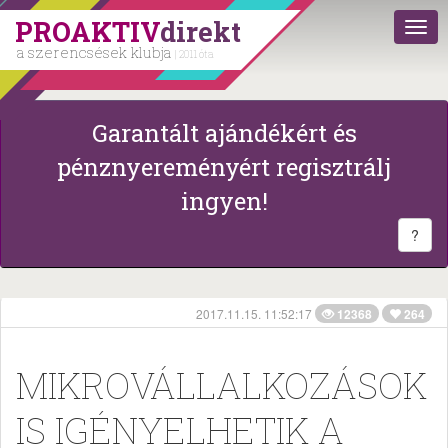
PROAKTIV
direkt
a szerencsések klubja
| 2011 óta
Garantált ajándékért és
pénznyereményért regisztrálj
ingyen!
?
2017.11.15. 11:52:17
12368
264
MIKROVÁLLALKOZÁSOK
IS IGÉNYELHETIK A