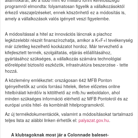
programról elmondta: folyamatosan figyelik a vállalkozásoktól
érkező visszajelzéseket, ennek köszönhető ez a módosítás is,
amely a vállalkozások valós igényeit veszi figyelembe.
A módosítással a hitel az innovációs láncnak a piachoz
legközelebbi részét finanszírozhatja, amikor a K+F+I tevékenység
már üzletileg kezelhető kockázatot hordoz. Már tervezhető a
kifejlesztett termék, szolgáltatás, eljárás előállításához,
gyártásához szükséges, a vállalkozás számára technológiai
előrelépést biztosító eszközök, infrastruktúra beszerzése - tette
hozzá.
A közlemény emlékeztet: országosan 642 MFB Ponton
igényelhetők az uniós forrású hitelek, illetve előzetes online
hitelbírálati kérdőív is kitölthető az mfb.hu weboldalon, ahol
minden szükséges információ elérhető az MFB Pontokról és az
európai uniós hitel- és kombinált hitelprogramokról.
Az új termékdokumentációk, valamint a módosításokat tartalmazó
teljes lista az alábbi linken érhetők el:
palyazat.gov.hu
.
A klubtagoknak most jár a Colonnade baleset-