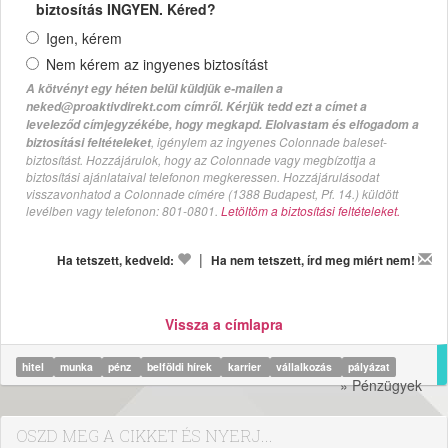
biztosítás INGYEN. Kéred?
Igen, kérem
Nem kérem az ingyenes biztosítást
A kötvényt egy héten belül küldjük e-mailen a
neked@proaktivdirekt.com címről. Kérjük tedd ezt a címet a
leveleződ címjegyzékébe, hogy megkapd. Elolvastam és elfogadom a
, igénylem az ingyenes Colonnade baleset-
biztosítási feltételeket
biztosítást. Hozzájárulok, hogy az Colonnade vagy megbízottja a
biztosítási ajánlataival telefonon megkeressen. Hozzájárulásodat
visszavonhatod a Colonnade címére (1388 Budapest, Pf. 14.) küldött
levélben vagy telefonon: 801-0801.
Letöltöm a biztosítási feltételeket.
|
Ha tetszett, kedveld:
Ha nem tetszett, írd meg miért nem!
Vissza a címlapra
hitel
munka
pénz
belföldi hírek
karrier
vállalkozás
pályázat
» Pénzügyek
OSZD MEG A CIKKET ÉS NYERJ...