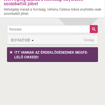
szombattól jöhet
Hétvégéig marad a forróság, néhány Celsius-fokos enyhülés csak
szombattól jöhet.
ROVATOK
Címlap
ITT VANNAK AZ ÉRDEK­LŐDÉ­SEDNEK MEGFE­
LELŐ CIKKEID!