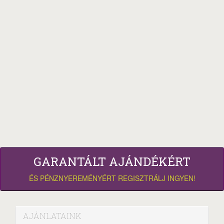
GARANTÁLT AJÁNDÉKÉRT
ÉS PÉNZNYEREMÉNYÉRT REGISZTRÁLJ INGYEN!
AJÁNLATAINK