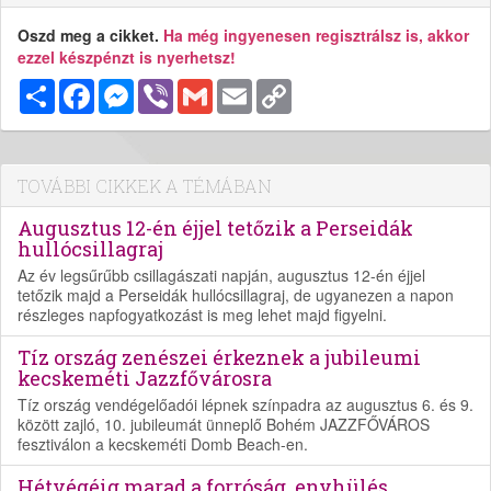
Oszd meg a cikket.
Ha még ingyenesen regisztrálsz is, akkor
ezzel készpénzt is nyerhetsz!
Megosztás
Facebook
Messenger
Viber
Gmail
Email
Copy
Link
TOVÁBBI CIKKEK A TÉMÁBAN
Augusztus 12-én éjjel tetőzik a Perseidák
hullócsillagraj
Az év legsűrűbb csillagászati napján, augusztus 12-én éjjel
tetőzik majd a Perseidák hullócsillagraj, de ugyanezen a napon
részleges napfogyatkozást is meg lehet majd figyelni.
Tíz ország zenészei érkeznek a jubileumi
kecskeméti Jazzfővárosra
Tíz ország vendégelőadói lépnek színpadra az augusztus 6. és 9.
között zajló, 10. jubileumát ünneplő Bohém JAZZFŐVÁROS
fesztiválon a kecskeméti Domb Beach-en.
Hétvégéig marad a forróság, enyhülés