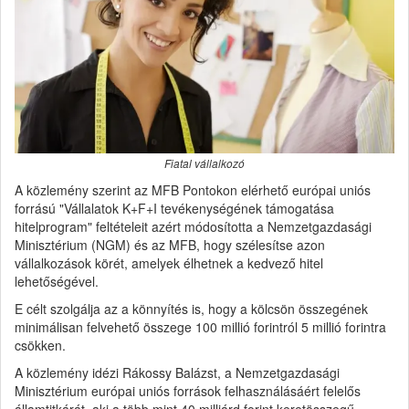
Fiatal vállalkozó
A közlemény szerint az MFB Pontokon elérhető európai uniós
forrású "Vállalatok K+F+I tevékenységének támogatása
hitelprogram" feltételeit azért módosította a Nemzetgazdasági
Minisztérium (NGM) és az MFB, hogy szélesítse azon
vállalkozások körét, amelyek élhetnek a kedvező hitel
lehetőségével.
E célt szolgálja az a könnyítés is, hogy a kölcsön összegének
minimálisan felvehető összege 100 millió forintról 5 millió forintra
csökken.
A közlemény idézi Rákossy Balázst, a Nemzetgazdasági
Minisztérium európai uniós források felhasználásáért felelős
államtitkárát, aki a több mint 40 milliárd forint keretösszegű