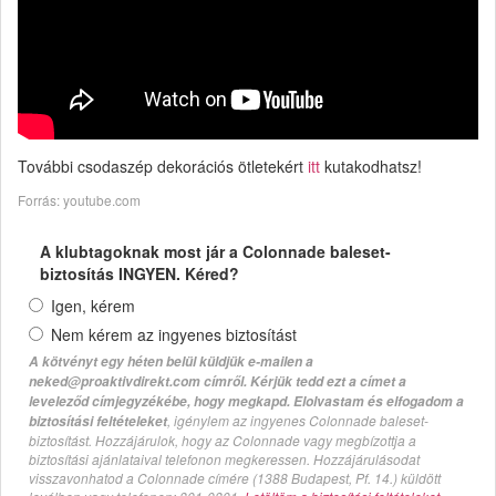
További csodaszép dekorációs ötletekért
itt
kutakodhatsz!
Forrás: youtube.com
A klubtagoknak most jár a Colonnade baleset-
biztosítás INGYEN. Kéred?
Igen, kérem
Nem kérem az ingyenes biztosítást
A kötvényt egy héten belül küldjük e-mailen a
neked@proaktivdirekt.com címről. Kérjük tedd ezt a címet a
leveleződ címjegyzékébe, hogy megkapd. Elolvastam és elfogadom a
, igénylem az ingyenes Colonnade baleset-
biztosítási feltételeket
biztosítást. Hozzájárulok, hogy az Colonnade vagy megbízottja a
biztosítási ajánlataival telefonon megkeressen. Hozzájárulásodat
visszavonhatod a Colonnade címére (1388 Budapest, Pf. 14.) küldött