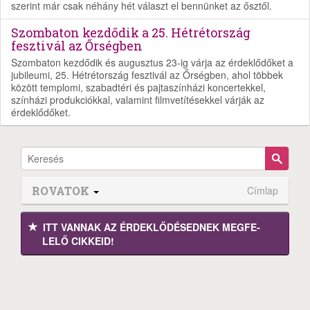
szerint már csak néhány hét választ el bennünket az ősztől.
Szombaton kezdődik a 25. Hétrétország
fesztivál az Őrségben
Szombaton kezdődik és augusztus 23-ig várja az érdeklődőket a
jubileumi, 25. Hétrétország fesztivál az Őrségben, ahol többek
között templomi, szabadtéri és pajtaszínházi koncertekkel,
színházi produkciókkal, valamint filmvetítésekkel várják az
érdeklődőket.
ROVATOK
Címlap
ITT VANNAK AZ ÉRDEK­LŐDÉ­SEDNEK MEGFE­
LELŐ CIKKEID!