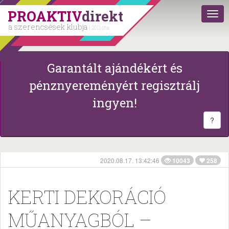
PROAKTIV
direkt
a szerencsések klubja
| 2011 óta
Garantált ajándékért és
pénznyereményért regisztrálj
ingyen!
?
2020.08.17. 13:42:46
10043
258
KERTI DEKORÁCIÓ
MŰANYAGBÓL –