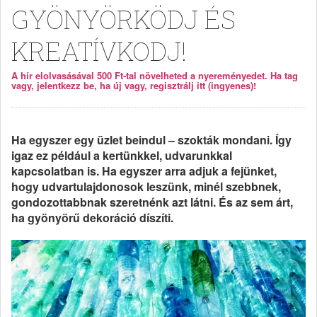
GYÖNYÖRKÖDJ ÉS
KREATÍVKODJ!
A hír elolvasásával 500 Ft-tal növelheted a nyereményedet. Ha tag
vagy, jelentkezz be, ha új vagy, regisztrálj itt (ingyenes)!
Ha egyszer egy üzlet beindul – szokták mondani. Így
igaz ez például a kertünkkel, udvarunkkal
kapcsolatban is. Ha egyszer arra adjuk a fejünket,
hogy udvartulajdonosok leszünk, minél szebbnek,
gondozottabbnak szeretnénk azt látni. És az sem árt,
ha gyönyörű dekoráció díszíti.