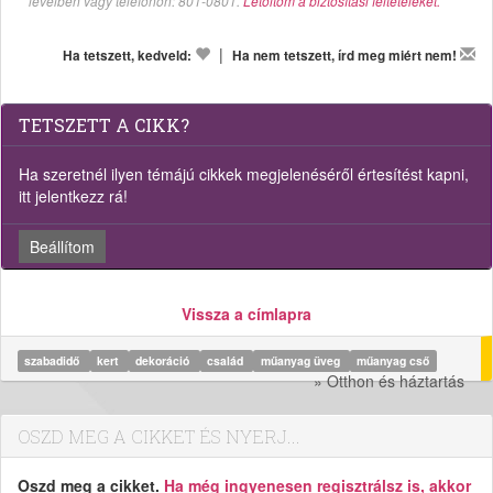
levélben vagy telefonon: 801-0801.
Letöltöm a biztosítási feltételeket.
|
Ha tetszett, kedveld:
Ha nem tetszett, írd meg miért nem!
TETSZETT A CIKK?
Ha szeretnél ilyen témájú cikkek megjelenéséről értesítést kapni,
itt jelentkezz rá!
Beállítom
Vissza a címlapra
szabadidő
kert
dekoráció
család
műanyag üveg
műanyag cső
» Otthon és háztartás
OSZD MEG A CIKKET ÉS NYERJ...
Oszd meg a cikket.
Ha még ingyenesen regisztrálsz is, akkor