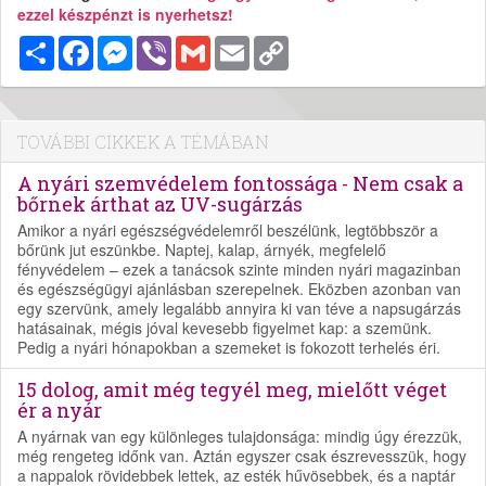
ezzel készpénzt is nyerhetsz!
Megosztás
Facebook
Messenger
Viber
Gmail
Email
Copy
Link
TOVÁBBI CIKKEK A TÉMÁBAN
A nyári szemvédelem fontossága - Nem csak a
bőrnek árthat az UV-sugárzás
Amikor a nyári egészségvédelemről beszélünk, legtöbbször a
bőrünk jut eszünkbe. Naptej, kalap, árnyék, megfelelő
fényvédelem – ezek a tanácsok szinte minden nyári magazinban
és egészségügyi ajánlásban szerepelnek. Eközben azonban van
egy szervünk, amely legalább annyira ki van téve a napsugárzás
hatásainak, mégis jóval kevesebb figyelmet kap: a szemünk.
Pedig a nyári hónapokban a szemeket is fokozott terhelés éri.
15 dolog, amit még tegyél meg, mielőtt véget
ér a nyár
A nyárnak van egy különleges tulajdonsága: mindig úgy érezzük,
még rengeteg időnk van. Aztán egyszer csak észrevesszük, hogy
a nappalok rövidebbek lettek, az esték hűvösebbek, és a naptár