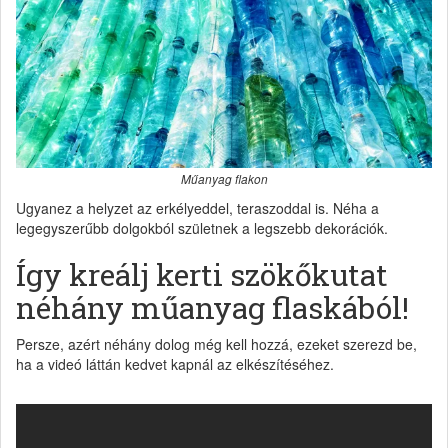
Műanyag flakon
Ugyanez a helyzet az erkélyeddel, teraszoddal is. Néha a
legegyszerűbb dolgokból születnek a legszebb dekorációk.
Így kreálj kerti szökőkutat
néhány műanyag flaskából!
Persze, azért néhány dolog még kell hozzá, ezeket szerezd be,
ha a videó láttán kedvet kapnál az elkészítéséhez.