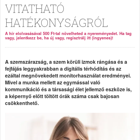
VITATHATÓ
HATÉKONYSÁGRÓL
A hír elolvasásával 500 Ft-tal növelheted a nyereményedet. Ha tag
vagy, jelentkezz be, ha új vagy, regisztrálj itt (ingyenes)!
A szemszárazság, a szem körüli izmok rángása és a
fejfájás leggyakrabban a digitális térhódítás és az
ezáltal megnövekedett monitorhasználat eredményei.
Mivel a munka mellett az egymással való
kommunikáció és a társasági élet jellemző eszköze is,
a képernyő előtt töltött órák száma csak bajosan
csökkenthető.