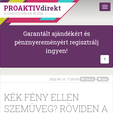
PROAKTIV
direkt
a szerencsések klubja
| 2011 óta
Garantált ajándékért és
pénznyereményért regisztrálj
ingyen!
?
2022.06.14. 17:25:00
10416
264
KÉK FÉNY ELLEN
SZEMÜVEG? RÖVIDEN A