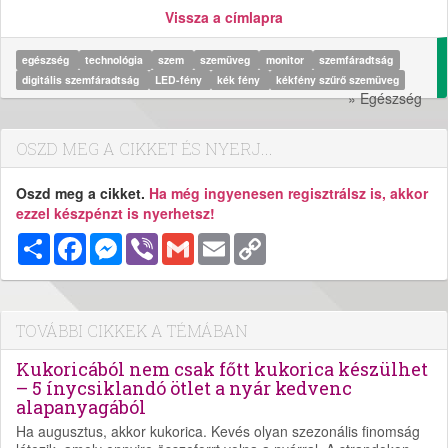
Vissza a címlapra
egészség
technológia
szem
szemüveg
monitor
szemfáradtság
digitális szemfáradtság
LED-fény
kék fény
kékfény szűrő szemüveg
» Egészség
OSZD MEG A CIKKET ÉS NYERJ...
Oszd meg a cikket.
Ha még ingyenesen regisztrálsz is, akkor
ezzel készpénzt is nyerhetsz!
Megosztás
Facebook
Messenger
Viber
Gmail
Email
Copy
Link
TOVÁBBI CIKKEK A TÉMÁBAN
Kukoricából nem csak főtt kukorica készülhet
– 5 ínycsiklandó ötlet a nyár kedvenc
alapanyagából
Ha augusztus, akkor kukorica. Kevés olyan szezonális finomság