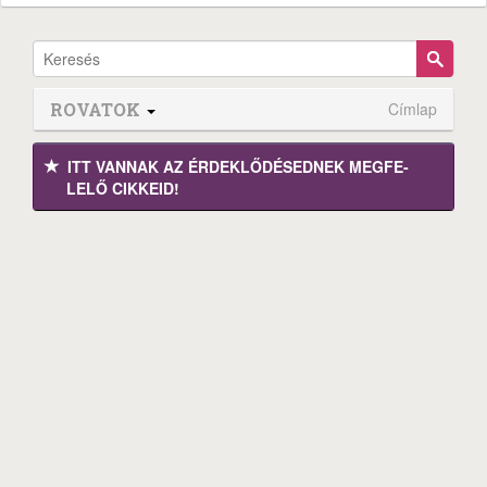
ROVATOK
Címlap
ITT VANNAK AZ ÉRDEK­LŐDÉ­SEDNEK MEGFE­
LELŐ CIKKEID!