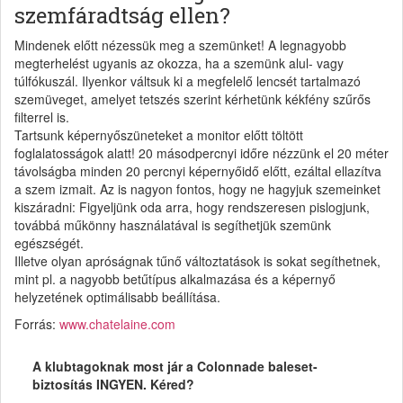
szemfáradtság ellen?
Mindenek előtt nézessük meg a szemünket! A legnagyobb
megterhelést ugyanis az okozza, ha a szemünk alul- vagy
túlfókuszál. Ilyenkor váltsuk ki a megfelelő lencsét tartalmazó
szemüveget, amelyet tetszés szerint kérhetünk kékfény szűrős
filterrel is.
Tartsunk képernyőszüneteket a monitor előtt töltött
foglalatosságok alatt! 20 másodpercnyi időre nézzünk el 20 méter
távolságba minden 20 percnyi képernyőidő előtt, ezáltal ellazítva
a szem izmait. Az is nagyon fontos, hogy ne hagyjuk szemeinket
kiszáradni: Figyeljünk oda arra, hogy rendszeresen pislogjunk,
továbbá műkönny használatával is segíthetjük szemünk
egészségét.
Illetve olyan apróságnak tűnő változtatások is sokat segíthetnek,
mint pl. a nagyobb betűtípus alkalmazása és a képernyő
helyzetének optimálisabb beállítása.
Forrás:
www.chatelaine.com
A klubtagoknak most jár a Colonnade baleset-
biztosítás INGYEN. Kéred?