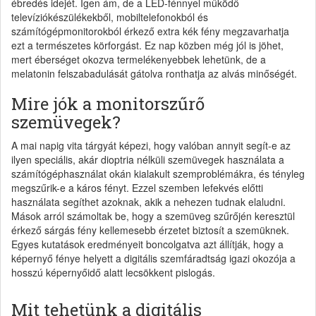
ébredés idejét. Igen ám, de a LED-fénnyel működő
televíziókészülékekből, mobiltelefonokból és
számítógépmonitorokból érkező extra kék fény megzavarhatja
ezt a természetes körforgást. Ez nap közben még jól is jöhet,
mert éberséget okozva termelékenyebbek lehetünk, de a
melatonin felszabadulását gátolva ronthatja az alvás minőségét.
Mire jók a monitorszűrő
szemüvegek?
A mai napig vita tárgyát képezi, hogy valóban annyit segít-e az
ilyen speciális, akár dioptria nélküli szemüvegek használata a
számítógéphasználat okán kialakult szemproblémákra, és tényleg
megszűrik-e a káros fényt. Ezzel szemben lefekvés előtti
használata segíthet azoknak, akik a nehezen tudnak elaludni.
Mások arról számoltak be, hogy a szemüveg szűrőjén keresztül
érkező sárgás fény kellemesebb érzetet biztosít a szemüknek.
Egyes kutatások eredményeit boncolgatva azt állítják, hogy a
képernyő fénye helyett a digitális szemfáradtság igazi okozója a
hosszú képernyőidő alatt lecsökkent pislogás.
Mit tehetünk a digitális