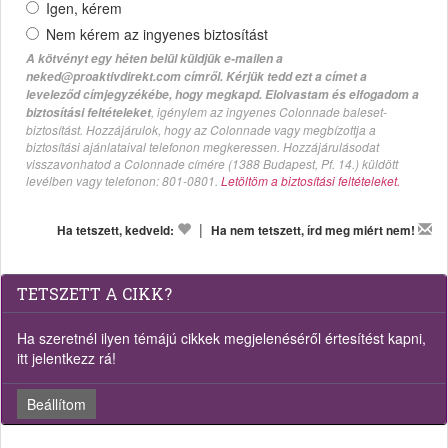
Igen, kérem
Nem kérem az ingyenes biztosítást
A kötvényt egy héten belül küldjük e-mailen a
neked@proaktivdirekt.com címről. Kérjük tedd ezt a címet a
leveleződ címjegyzékébe, hogy megkapd. Elolvastam és elfogadom a
, igénylem az ingyenes Colonnade baleset-
biztosítási feltételeket
biztosítást. Hozzájárulok, hogy az Colonnade vagy megbízottja a
biztosítási ajánlataival telefonon megkeressen. Hozzájárulásodat
visszavonhatod a Colonnade címére (1388 Budapest, Pf. 14.) küldött
levélben vagy telefonon: 801-0801.
Letöltöm a biztosítási feltételeket.
|
Ha tetszett, kedveld:
Ha nem tetszett, írd meg miért nem!
TETSZETT A CIKK?
Ha szeretnél ilyen témájú cikkek megjelenéséről értesítést kapni,
itt jelentkezz rá!
Beállítom