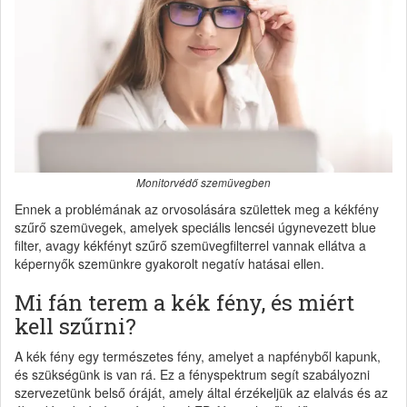
Monitorvédő szemüvegben
Ennek a problémának az orvosolására születtek meg a kékfény
szűrő szemüvegek, amelyek speciális lencséi úgynevezett blue
filter, avagy kékfényt szűrő szemüvegfilterrel vannak ellátva a
képernyők szemünkre gyakorolt negatív hatásai ellen.
Mi fán terem a kék fény, és miért
kell szűrni?
A kék fény egy természetes fény, amelyet a napfényből kapunk,
és szükségünk is van rá. Ez a fényspektrum segít szabályozni
szervezetünk belső óráját, amely által érzékeljük az elalvás és az