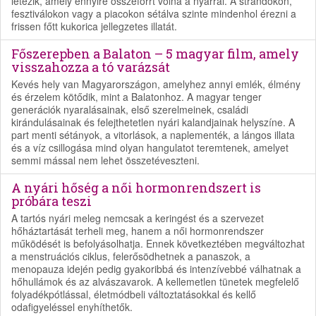
létezik, amely ennyire összeforrt volna a nyárral. A strandokon,
fesztiválokon vagy a piacokon sétálva szinte mindenhol érezni a
frissen főtt kukorica jellegzetes illatát.
Főszerepben a Balaton – 5 magyar film, amely
visszahozza a tó varázsát
Kevés hely van Magyarországon, amelyhez annyi emlék, élmény
és érzelem kötődik, mint a Balatonhoz. A magyar tenger
generációk nyaralásainak, első szerelmeinek, családi
kirándulásainak és felejthetetlen nyári kalandjainak helyszíne. A
part menti sétányok, a vitorlások, a naplementék, a lángos illata
és a víz csillogása mind olyan hangulatot teremtenek, amelyet
semmi mással nem lehet összetéveszteni.
A nyári hőség a női hormonrendszert is
próbára teszi
A tartós nyári meleg nemcsak a keringést és a szervezet
hőháztartását terheli meg, hanem a női hormonrendszer
működését is befolyásolhatja. Ennek következtében megváltozhat
a menstruációs ciklus, felerősödhetnek a panaszok, a
menopauza idején pedig gyakoribbá és intenzívebbé válhatnak a
hőhullámok és az alvászavarok. A kellemetlen tünetek megfelelő
folyadékpótlással, életmódbeli változtatásokkal és kellő
odafigyeléssel enyhíthetők.