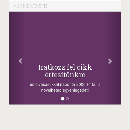
AJÁNLATAINK
Fac
Oszd meg
atkozz fel cikk
+1.000.
értesítőnkre
-nyeremény növelés
a sorsolás napján! 
ásukkal naponta 2000 Ft-tal is
megosztási lehetőség
velheted egyenlegedet!