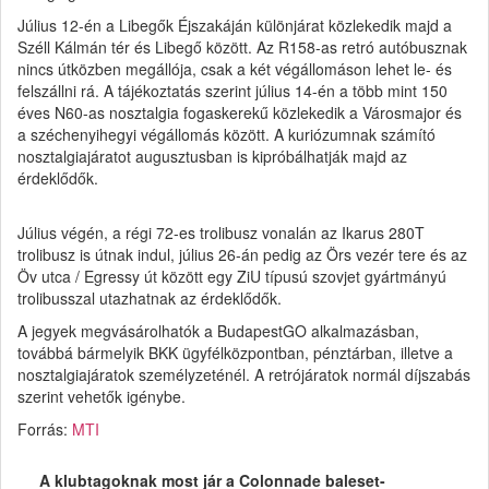
Július 12-én a Libegők Éjszakáján különjárat közlekedik majd a
Széll Kálmán tér és Libegő között. Az R158-as retró autóbusznak
nincs útközben megállója, csak a két végállomáson lehet le- és
felszállni rá. A tájékoztatás szerint július 14-én a több mint 150
éves N60-as nosztalgia fogaskerekű közlekedik a Városmajor és
a széchenyihegyi végállomás között. A kuriózumnak számító
nosztalgiajáratot augusztusban is kipróbálhatják majd az
érdeklődők.
Július végén, a régi 72-es trolibusz vonalán az Ikarus 280T
trolibusz is útnak indul, július 26-án pedig az Örs vezér tere és az
Öv utca / Egressy út között egy ZiU típusú szovjet gyártmányú
trolibusszal utazhatnak az érdeklődők.
A jegyek megvásárolhatók a BudapestGO alkalmazásban,
továbbá bármelyik BKK ügyfélközpontban, pénztárban, illetve a
nosztalgiajáratok személyzeténél. A retrójáratok normál díjszabás
szerint vehetők igénybe.
Forrás:
MTI
A klubtagoknak most jár a Colonnade baleset-