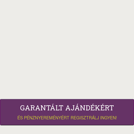
GARANTÁLT AJÁNDÉKÉRT
ÉS PÉNZNYEREMÉNYÉRT REGISZTRÁLJ INGYEN!