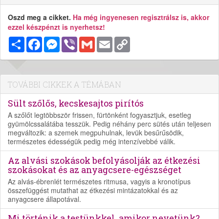
Oszd meg a cikket.
Ha még ingyenesen regisztrálsz is, akkor
ezzel készpénzt is nyerhetsz!
Megosztás
Facebook
Messenger
Viber
Gmail
Email
Copy
Link
TOVÁBBI CIKKEK A TÉMÁBAN
Sült szőlős, kecskesajtos pirítós
A szőlőt legtöbbször frissen, fürtönként fogyasztjuk, esetleg
gyümölcssalátába tesszük. Pedig néhány perc sütés után teljesen
megváltozik: a szemek megpuhulnak, levük besűrűsödik,
természetes édességük pedig még intenzívebbé válik.
Az alvási szokások befolyásolják az étkezési
szokásokat és az anyagcsere-egészséget
Az alvás-ébrenlét természetes ritmusa, vagyis a kronotípus
összefüggést mutathat az étkezési mintázatokkal és az
anyagcsere állapotával.
Mi történik a testünkkel, amikor nevetünk?