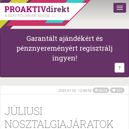
PROAKTIV
direkt
a szerencsések klubja
| 2011 óta
Garantált ajándékért és
pénznyereményért regisztrálj
ingyen!
?
2025.07.05. 12:48:52
5578
171
JÚLIUSI
NOSZTALGIAJÁRATOK