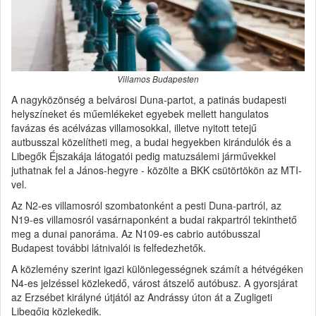
Villamos Budapesten
A nagyközönség a belvárosi Duna-partot, a patinás budapesti
helyszíneket és műemlékeket egyebek mellett hangulatos
favázas és acélvázas villamosokkal, illetve nyitott tetejű
autbusszal közelítheti meg, a budai hegyekben kirándulók és a
Libegők Éjszakája látogatói pedig matuzsálemi járművekkel
juthatnak fel a János-hegyre - közölte a BKK csütörtökön az MTI-
vel.
Az N2-es villamosról szombatonként a pesti Duna-partról, az
N19-es villamosról vasárnaponként a budai rakpartról tekinthető
meg a dunai panoráma. Az N109-es cabrio autóbusszal
Budapest további látnivalói is felfedezhetők.
A közlemény szerint igazi különlegességnek számít a hétvégéken
N4-es jelzéssel közlekedő, várost átszelő autóbusz. A gyorsjárat
az Erzsébet királyné útjától az Andrássy úton át a Zugligeti
Libegőig közlekedik.