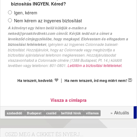
biztosítás INGYEN. Kéred?
Igen, kérem
Nem kérem az ingyenes biztosítást
A kötvényt egy héten belül küldjük e-mailen a
neked@proaktivdirekt.com címről. Kérjük tedd ezt a címet a
leveleződ címjegyzékébe, hogy megkapd. Elolvastam és elfogadom a
, igénylem az ingyenes Colonnade baleset-
biztosítási feltételeket
biztosítást. Hozzájárulok, hogy az Colonnade vagy megbízottja a
biztosítási ajánlataival telefonon megkeressen. Hozzájárulásodat
visszavonhatod a Colonnade címére (1388 Budapest, Pf. 14.) küldött
levélben vagy telefonon: 801-0801.
Letöltöm a biztosítási feltételeket.
|
Ha tetszett, kedveld:
Ha nem tetszett, írd meg miért nem!
Vissza a címlapra
» Aktuális
szabadidő
Budapest
család
belföldi hírek
villamos
OSZD MEG A CIKKET ÉS NYERJ...