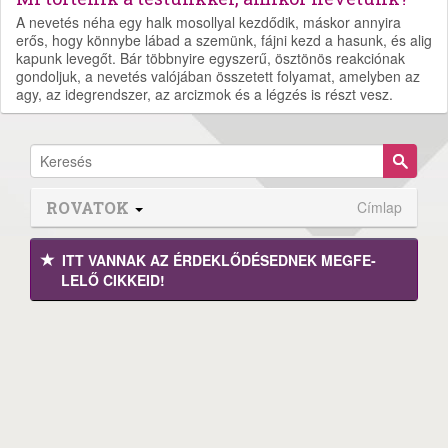
A nevetés néha egy halk mosollyal kezdődik, máskor annyira
erős, hogy könnybe lábad a szemünk, fájni kezd a hasunk, és alig
kapunk levegőt. Bár többnyire egyszerű, ösztönös reakciónak
gondoljuk, a nevetés valójában összetett folyamat, amelyben az
agy, az idegrendszer, az arcizmok és a légzés is részt vesz.
ROVATOK
Címlap
ITT VANNAK AZ ÉRDEK­LŐDÉ­SEDNEK MEGFE­
LELŐ CIKKEID!