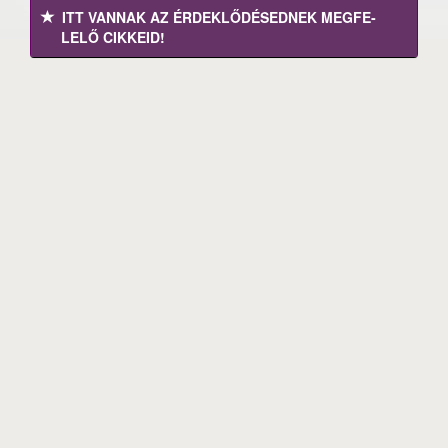
ITT VANNAK AZ ÉRDEK­LŐDÉ­SEDNEK MEGFE­
LELŐ CIKKEID!