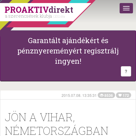
PROAKTIV
direkt
a szerencsések klubja
| 2011 óta
Garantált ajándékért és
pénznyereményért regisztrálj
ingyen!
?
2015.07.08. 13:35:31
8536
172
JÖN A VIHAR,
NÉMETORSZÁGBAN