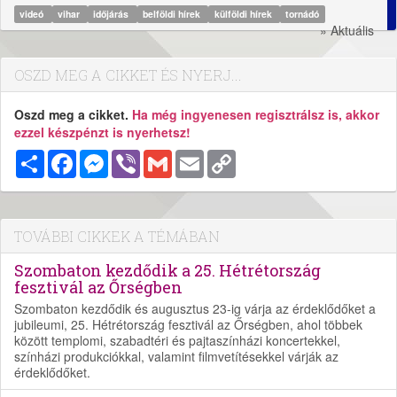
videó
vihar
időjárás
belföldi hírek
külföldi hírek
tornádó
» Aktuális
OSZD MEG A CIKKET ÉS NYERJ...
Oszd meg a cikket.
Ha még ingyenesen regisztrálsz is, akkor
ezzel készpénzt is nyerhetsz!
Megosztás
Facebook
Messenger
Viber
Gmail
Email
Copy
Link
TOVÁBBI CIKKEK A TÉMÁBAN
Szombaton kezdődik a 25. Hétrétország
fesztivál az Őrségben
Szombaton kezdődik és augusztus 23-ig várja az érdeklődőket a
jubileumi, 25. Hétrétország fesztivál az Őrségben, ahol többek
között templomi, szabadtéri és pajtaszínházi koncertekkel,
színházi produkciókkal, valamint filmvetítésekkel várják az
érdeklődőket.