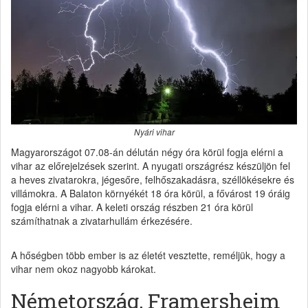
Nyári vihar
Magyarországot 07.08-án délután négy óra körül fogja elérni a
vihar az előrejelzések szerint. A nyugati országrész készüljön fel
a heves zivatarokra, jégesőre, felhőszakadásra, széllökésekre és
villámokra. A Balaton környékét 18 óra körül, a fővárost 19 óráig
fogja elérni a vihar. A keleti ország részben 21 óra körül
számíthatnak a zivatarhullám érkezésére.
A hőségben több ember is az életét vesztette, reméljük, hogy a
vihar nem okoz nagyobb károkat.
Németország, Framersheim