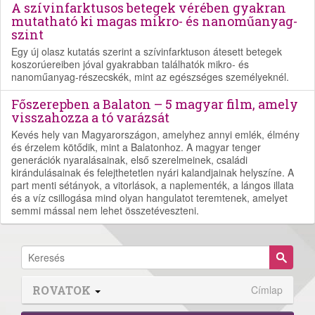
A szívinfarktusos betegek vérében gyakran
mutatható ki magas mikro- és nanoműanyag-
szint
Egy új olasz kutatás szerint a szívinfarktuson átesett betegek
koszorúereiben jóval gyakrabban találhatók mikro- és
nanoműanyag-részecskék, mint az egészséges személyeknél.
Főszerepben a Balaton – 5 magyar film, amely
visszahozza a tó varázsát
Kevés hely van Magyarországon, amelyhez annyi emlék, élmény
és érzelem kötődik, mint a Balatonhoz. A magyar tenger
generációk nyaralásainak, első szerelmeinek, családi
kirándulásainak és felejthetetlen nyári kalandjainak helyszíne. A
part menti sétányok, a vitorlások, a naplementék, a lángos illata
és a víz csillogása mind olyan hangulatot teremtenek, amelyet
semmi mással nem lehet összetéveszteni.
ROVATOK
Címlap