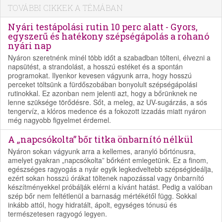
TOVÁBBI CIKKEK A TÉMÁBAN
Nyári testápolási rutin 10 perc alatt - Gyors,
egyszerű és hatékony szépségápolás a rohanó
nyári nap
Nyáron szeretnénk minél több időt a szabadban tölteni, élvezni a
napsütést, a strandolást, a hosszú estéket és a spontán
programokat. Ilyenkor kevesen vágyunk arra, hogy hosszú
perceket töltsünk a fürdőszobában bonyolult szépségápolási
rutinokkal. Ez azonban nem jelenti azt, hogy a bőrünknek ne
lenne szüksége törődésre. Sőt, a meleg, az UV-sugárzás, a sós
tengervíz, a klóros medence és a fokozott izzadás miatt nyáron
még nagyobb figyelmet érdemel.
A „napcsókolta” bőr titka önbarnító nélkül
Nyáron sokan vágyunk arra a kellemes, aranyló bőrtónusra,
amelyet gyakran „napcsókolta” bőrként emlegetünk. Ez a finom,
egészséges ragyogás a nyár egyik legkedveltebb szépségideálja,
ezért sokan hosszú órákat töltenek napozással vagy önbarnító
készítményekkel próbálják elérni a kívánt hatást. Pedig a valóban
szép bőr nem feltétlenül a barnaság mértékétől függ. Sokkal
inkább attól, hogy hidratált, ápolt, egységes tónusú és
természetesen ragyogó legyen.