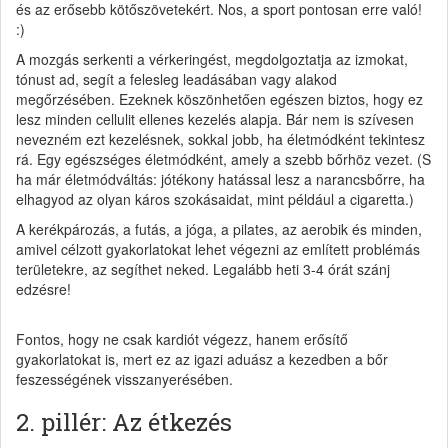
és az erősebb kötőszövetekért. Nos, a sport pontosan erre való!
:)
A mozgás serkenti a vérkeringést, megdolgoztatja az izmokat,
tónust ad, segít a felesleg leadásában vagy alakod
megőrzésében. Ezeknek köszönhetően egészen biztos, hogy ez
lesz minden cellulit ellenes kezelés alapja. Bár nem is szívesen
nevezném ezt kezelésnek, sokkal jobb, ha életmódként tekintesz
rá. Egy egészséges életmódként, amely a szebb bőrhöz vezet. (S
ha már életmódváltás: jótékony hatással lesz a narancsbőrre, ha
elhagyod az olyan káros szokásaidat, mint például a cigaretta.)
A kerékpározás, a futás, a jóga, a pilates, az aerobik és minden,
amivel célzott gyakorlatokat lehet végezni az említett problémás
területekre, az segíthet neked. Legalább heti 3-4 órát szánj
edzésre!
Fontos, hogy ne csak kardiót végezz, hanem erősítő
gyakorlatokat is, mert ez az igazi aduász a kezedben a bőr
feszességének visszanyerésében.
2. pillér: Az étkezés