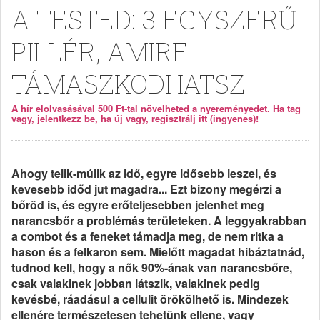
A TESTED: 3 EGYSZERŰ
PILLÉR, AMIRE
TÁMASZKODHATSZ
A hír elolvasásával 500 Ft-tal növelheted a nyereményedet. Ha tag
vagy, jelentkezz be, ha új vagy, regisztrálj itt (ingyenes)!
Ahogy telik-múlik az idő, egyre idősebb leszel, és
kevesebb időd jut magadra... Ezt bizony megérzi a
bőröd is, és egyre erőteljesebben jelenhet meg
narancsbőr a problémás területeken. A leggyakrabban
a combot és a feneket támadja meg, de nem ritka a
hason és a felkaron sem. Mielőtt magadat hibáztatnád,
tudnod kell, hogy a nők 90%-ának van narancsbőre,
csak valakinek jobban látszik, valakinek pedig
kevésbé, ráadásul a cellulit örökölhető is. Mindezek
ellenére természetesen tehetünk ellene, vagy