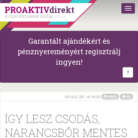
PROAKTIV
direkt
a szerencsések klubja
| 2011 óta
Garantált ajándékért és
pénznyereményért regisztrálj
ingyen!
?
2014.07.25. 16:16:35
9302
45
ÍGY LESZ CSODÁS,
NARANCSBŐR MENTES