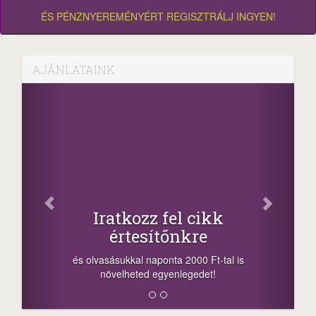
ÉS PÉNZNYEREMÉNYÉRT REGISZTRÁLJ INGYEN!
AJÁNLATAINK
Facebook
Oszd meg cikkeinket
+1.000.000 Ft...
-nyeremény növelés jár a szerencsésnek
a sorsolás napján! A cikkek alján találsz
megosztási lehetőséget. Lájkolj is minket!