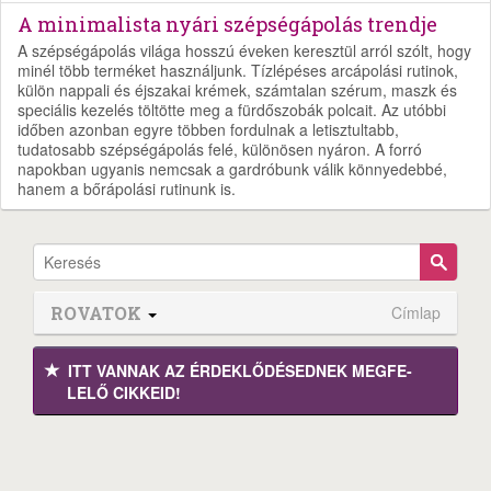
A minimalista nyári szépségápolás trendje
A szépségápolás világa hosszú éveken keresztül arról szólt, hogy
minél több terméket használjunk. Tízlépéses arcápolási rutinok,
külön nappali és éjszakai krémek, számtalan szérum, maszk és
speciális kezelés töltötte meg a fürdőszobák polcait. Az utóbbi
időben azonban egyre többen fordulnak a letisztultabb,
tudatosabb szépségápolás felé, különösen nyáron. A forró
napokban ugyanis nemcsak a gardróbunk válik könnyedebbé,
hanem a bőrápolási rutinunk is.
ROVATOK
Címlap
ITT VANNAK AZ ÉRDEK­LŐDÉ­SEDNEK MEGFE­
LELŐ CIKKEID!