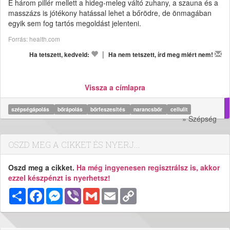
E három pillér mellett a hideg-meleg váltó zuhany, a szauna és a
masszázs is jótékony hatással lehet a bőrödre, de önmagában
egyik sem fog tartós megoldást jelenteni.
Forrás: health.com
|
Ha tetszett, kedveld:
Ha nem tetszett, írd meg miért nem!
Vissza a címlapra
szépségápolás
bőrápolás
bőrfeszesítés
narancsbőr
cellulit
» Szépség
OSZD MEG A CIKKET ÉS NYERJ...
Oszd meg a cikket.
Ha még ingyenesen regisztrálsz is, akkor
ezzel készpénzt is nyerhetsz!
Megosztás
Facebook
Messenger
Viber
Gmail
Email
Copy
Link