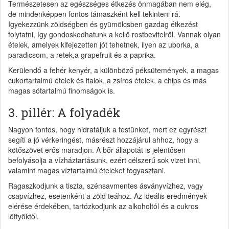
Természetesen az egészséges étkezés önmagában nem elég,
de mindenképpen fontos támaszként kell tekinteni rá.
Igyekezzünk zöldségben és gyümölcsben gazdag étkezést
folytatni, így gondoskodhatunk a kellő rostbevitelről. Vannak olyan
ételek, amelyek kifejezetten jót tehetnek, ilyen az uborka, a
paradicsom, a retek,a grapefruit és a paprika.
Kerülendő a fehér kenyér, a különböző péksütemények, a magas
cukortartalmú ételek és italok, a zsíros ételek, a chips és más
magas sótartalmú finomságok is.
3. pillér: A folyadék
Nagyon fontos, hogy hidratáljuk a testünket, mert ez egyrészt
segíti a jó vérkeringést, másrészt hozzájárul ahhoz, hogy a
kötőszövet erős maradjon. A bőr állapotát is jelentősen
befolyásolja a vízháztartásunk, ezért célszerű sok vizet inni,
valamint magas víztartalmú ételeket fogyasztani.
Ragaszkodjunk a tiszta, szénsavmentes ásványvízhez, vagy
csapvízhez, esetenként a zöld teához. Az ideális eredmények
elérése érdekében, tartózkodjunk az alkoholtól és a cukros
löttyöktől.