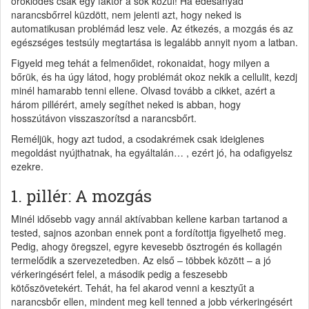
öröklődés csak egy faktor a sok közül! Ha édesanyád
narancsbőrrel küzdött, nem jelenti azt, hogy neked is
automatikusan problémád lesz vele. Az étkezés, a mozgás és az
egészséges testsúly megtartása is legalább annyit nyom a latban.
Figyeld meg tehát a felmenőidet, rokonaidat, hogy milyen a
bőrük, és ha úgy látod, hogy problémát okoz nekik a cellulit, kezdj
minél hamarabb tenni ellene. Olvasd tovább a cikket, azért a
három pillérért, amely segíthet neked is abban, hogy
hosszútávon visszaszorítsd a narancsbőrt.
Reméljük, hogy azt tudod, a csodakrémek csak ideiglenes
megoldást nyújthatnak, ha egyáltalán… , ezért jó, ha odafigyelsz
ezekre.
1. pillér: A mozgás
Minél idősebb vagy annál aktívabban kellene karban tartanod a
tested, sajnos azonban ennek pont a fordítottja figyelhető meg.
Pedig, ahogy öregszel, egyre kevesebb ösztrogén és kollagén
termelődik a szervezetedben. Az első – többek között – a jó
vérkeringésért felel, a második pedig a feszesebb
kötőszövetekért. Tehát, ha fel akarod venni a kesztyűt a
narancsbőr ellen, mindent meg kell tenned a jobb vérkeringésért