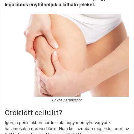
legalábbis enyhíthetjük a látható jeleket.
Enyhe narancsbőr
Öröklött cellulit?
Igen, a génjeinkben hordozzuk, hogy mennyire vagyunk
hajlamosak a narancsbőrre. Nem kell azonban megijedni, mert az