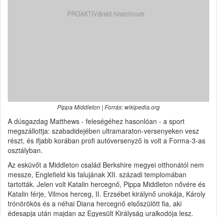
Pippa Middleton | Forrás: wikipedia.org
A dúsgazdag Matthews - feleségéhez hasonlóan - a sport
megszállottja: szabadidejében ultramaraton-versenyeken vesz
részt, és ifjabb korában profi autóversenyző is volt a Forma-3-as
osztályban.
Az esküvőt a Middleton család Berkshire megyei otthonától nem
messze, Englefield kis falujának XII. századi templomában
tartották. Jelen volt Katalin hercegnő, Pippa Middleton nővére és
Katalin férje, Vilmos herceg, II. Erzsébet királynő unokája, Károly
trónörökös és a néhai Diana hercegnő elsőszülött fia, aki
édesapja után majdan az Egyesült Királyság uralkodója lesz.