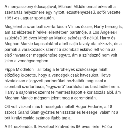
A menyasszony édesapjával, Michael Middletonnal érkezett a
szertartás helyszínére egy nyitott, ezüstfényezésű, sofőr vezette
1951-es Jaguar sportautón.
Megjelent a szombati szertartáson Vilmos öccse, Harry herceg is,
ám az előzetes hírekkel ellentétben barátnője, a Los Angeles-i
születésű 35 éves Meghan Markle színésznő nélkül. Harry és
Meghan Markle kapcsolatáról a brit sajtó tavaly óta cikkezik, és a
párnak a várakozások szerint a szombati esküvő lett volna az
első "hivatalos" megjelentése együtt, ám a színésznő nem volt
jelen a vendégseregben.
Pippa Middleton - állítólag a férőhelyek szűkössége miatt -
előzőleg kikötötte, hogy a vendégek csak hitvesüket, illetve
hivatalosan eljegyzett partnerüket hozhatták magukkal a
szombati szertartásra, "egyszerű" barátokat és barátnőket nem.
Harry a sajtóhírek szerint felmentést kapott e korlátozás alól, ám
Meghan Markle mégsem jelent meg a ceremónián.
Ott volt viszont más hírességek mellett Roger Federer, a 18-
szoros Grand Slam-győztes teniszsztár és felesége, valamint a
brit királyi család számos ifjabb tagja.
A 91 esztendős II. Erzsébet királynő és 96 éves férje, Fülöp