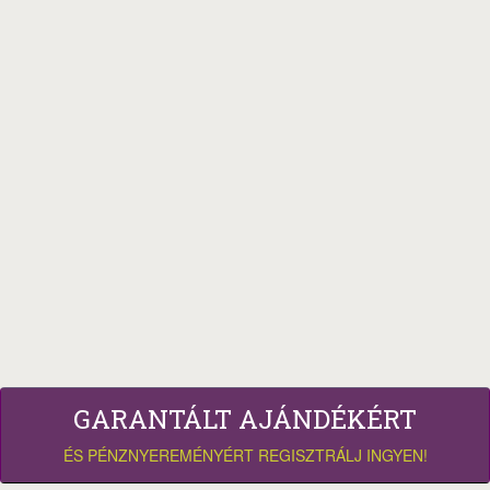
GARANTÁLT AJÁNDÉKÉRT
ÉS PÉNZNYEREMÉNYÉRT REGISZTRÁLJ INGYEN!