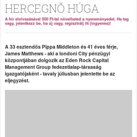
HERCEGNŐ HÚGA
A hír elolvasásával 500 Ft-tal növelheted a nyereményedet. Ha tag
vagy, jelentkezz be, ha új vagy, regisztrálj itt (ingyenes)!
A 33 esztendős Pippa Middleton és 41 éves férje,
James Matthews - aki a londoni City pénzügyi
központjában dolgozik az Eden Rock Capital
Management Group fedezetialap-társaság
igazgatójaként - tavaly júliusban jelentette be az
eljegyzést.