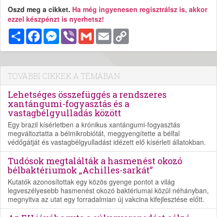
Oszd meg a cikket.
Ha még ingyenesen regisztrálsz is, akkor
ezzel készpénzt is nyerhetsz!
Megosztás
Facebook
Messenger
Viber
Gmail
Email
Copy
Link
TOVÁBBI CIKKEK A TÉMÁBAN
Lehetséges összefüggés a rendszeres
xantángumi-fogyasztás és a
vastagbélgyulladás között
Egy brazil kísérletben a krónikus xantángumi-fogyasztás
megváltoztatta a bélmikrobiótát, meggyengítette a bélfal
védőgátját és vastagbélgyulladást idézett elő kísérleti állatokban.
Tudósok megtalálták a hasmenést okozó
bélbaktériumok „Achilles-sarkát”
Kutatók azonosítottak egy közös gyenge pontot a világ
legveszélyesebb hasmenést okozó baktériumai közül néhányban,
megnyitva az utat egy forradalmian új vakcina kifejlesztése előtt.