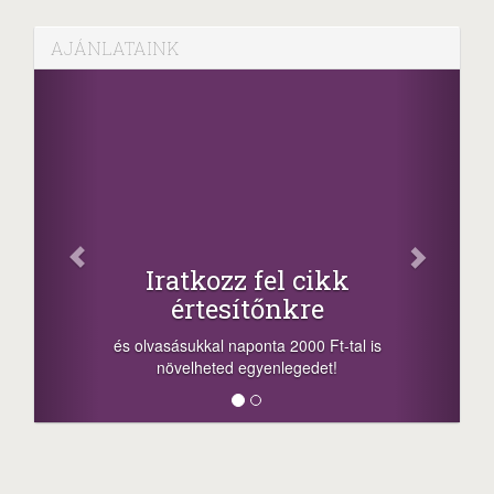
AJÁNLATAINK
Fa
Oszd me
Iratkozz fel cikk
+1.0
értesítőnkre
-nyeremény növe
a sorsolás napjá
vasásukkal naponta 2000 Ft-tal is
megosztási lehető
növelheted egyenlegedet!