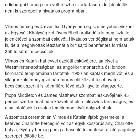
edinburghi herceg nem vett részt a szertartáson, de jelenlétük
nem is szerepelt a hivatalos programban.
Vilmos herceg és 4 éves fia, György herceg személyében viszont
az Egyesült Királyság két jövendőbeli uralkodója is megtisztelte
jelenlétével a szombati esküvőt. Hivatalos vendéglistát nem adtak
ki, de a meghívottak létszámát a brit sajtó bennfentes forrásai
350 fő körülire becsülték.
Vilmos és Katalin hat évvel ezelőtti esküvőjére, amelyet a
Westminster-apátságban, az angol-brit monarchia ősi londoni
koronázó templomában tartottak, 1900-an kaptak meghívót, és a
világraszóló menyegző háromórás élő közvetítését óvatos
becslések szerint is kétmilliárd tévénéző figyelte világszerte.
Pippa Middleton és James Matthews szombati esküvőjének 45
perces szertartását nem közvetítették a televíziós társaságok, és
a sajtófotósok is csak a templomon kívül dolgozhattak.
A szombati ceremónián Vilmos és Katalin ifjabb gyermeke, a
kétéves Charlotte hercegnő volt az egyik koszorúslány, Charlotte
bátyja, György herceg pedig a hasonló feladatokat ellátó pageboy
szerepét töltötte be.