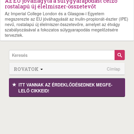
Az EU jóváhagyta a súlygyarapodást célzó
rostalapú új élelmiszer-összetevőt
Az Imperial College London és a Glasgow-i Egyetem
megszerezte az EU jóváhagyását az inulin-propionát-észter (IPE)
nevű, rostalapú új élelmiszer-összetevőre, amelyet az étvágy
szabályozásával a fokozatos súlygyarapodás megelőzésére
terveztek.
ROVATOK
Címlap
ITT VANNAK AZ ÉRDEK­LŐDÉ­SEDNEK MEGFE­
LELŐ CIKKEID!