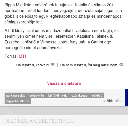
Pippa Middleton nővérének tanúja volt Katalin és Vilmos 2011
áprilisában tartott londoni menyegzőjén, de azóta saját jogán is a
globális celebsajtó egyik legfelkapottabb sztárja és mindennapos
címlapszereplője lett.
A brit királyi családnak mindazonáltal hivatalosan nem tagja, és
semmilyen címet nem visel, ellentétben Katalinnal, akinek II.
Erzsébet királynő a Vilmossal kötött frigy után a Cambridge
hercegnője címet adományozta.
Forrás:
MTI
|
Ha tetszett, kedveld:
Ha nem tetszett, írd meg miért nem!
Vissza a címlapra
párkapcsolat
celebvilág
külföldi hírek
szórakozás
esküvő
» Aktuális
Pippa Middleton
OSZD MEG A CIKKET ÉS NYERJ...