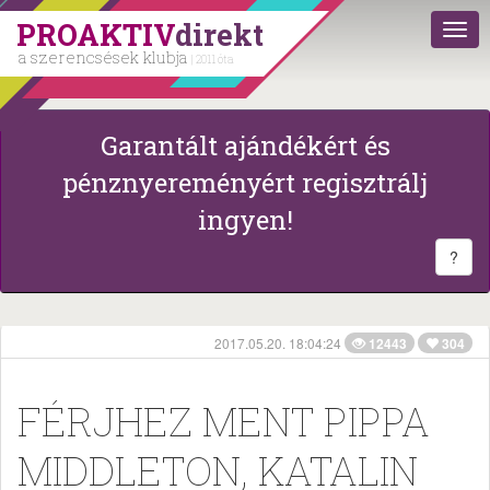
PROAKTIV
direkt
a szerencsések klubja
| 2011 óta
Garantált ajándékért és
pénznyereményért regisztrálj
ingyen!
?
2017.05.20. 18:04:24
12443
304
FÉRJHEZ MENT PIPPA
MIDDLETON, KATALIN