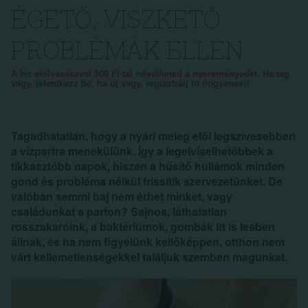
ÉGETŐ, VISZKETŐ
PROBLÉMÁK ELLEN
A hír elolvasásával 500 Ft-tal növelheted a nyereményedet. Ha tag
vagy, jelentkezz be, ha új vagy, regisztrálj itt (ingyenes)!
Tagadhatatlan, hogy a nyári meleg elől legszívesebben
a vízpartra menekülünk. Így a legelviselhetőbbek a
tikkasztóbb napok, hiszen a hűsítő hullámok minden
gond és probléma nélkül frissítik szervezetünket. De
valóban semmi baj nem érhet minket, vagy
családunkat a parton? Sajnos, láthatatlan
rosszakaróink, a baktériumok, gombák itt is lesben
állnak, és ha nem figyelünk kellőképpen, otthon nem
várt kellemetlenségekkel találjuk szemben magunkat.