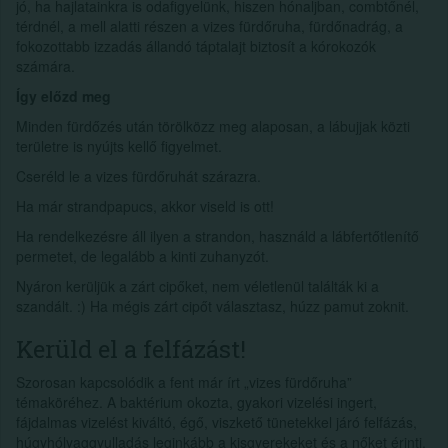
jó, ha hajlatainkra is odafigyelünk, hiszen hónaljban, combtőnél,
térdnél, a mell alatti részen a vizes fürdőruha, fürdőnadrág, a
fokozottabb izzadás állandó táptalajt biztosít a kórokozók
számára.
Így előzd meg
Minden fürdőzés után törölközz meg alaposan, a lábujjak közti
területre is nyújts kellő figyelmet.
Cseréld le a vizes fürdőruhát szárazra.
Ha már strandpapucs, akkor viseld is ott!
Ha rendelkezésre áll ilyen a strandon, használd a lábfertőtlenítő
permetet, de legalább a kinti zuhanyzót.
Nyáron kerüljük a zárt cipőket, nem véletlenül találták ki a
szandált. :) Ha mégis zárt cipőt választasz, húzz pamut zoknit.
Kerüld el a felfázást!
Szorosan kapcsolódik a fent már írt „vizes fürdőruha”
témaköréhez. A baktérium okozta, gyakori vizelési ingert,
fájdalmas vizelést kiváltó, égő, viszkető tünetekkel járó felfázás,
húgyhólyaggyulladás leginkább a kisgyerekeket és a nőket érinti,