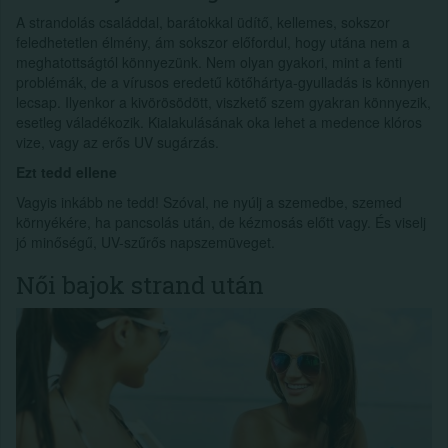
A strandolás családdal, barátokkal üdítő, kellemes, sokszor
feledhetetlen élmény, ám sokszor előfordul, hogy utána nem a
meghatottságtól könnyezünk. Nem olyan gyakori, mint a fenti
problémák, de a vírusos eredetű kötőhártya-gyulladás is könnyen
lecsap. Ilyenkor a kivörösödött, viszkető szem gyakran könnyezik,
esetleg váladékozik. Kialakulásának oka lehet a medence klóros
vize, vagy az erős UV sugárzás.
Ezt tedd ellene
Vagyis inkább ne tedd! Szóval, ne nyúlj a szemedbe, szemed
környékére, ha pancsolás után, de kézmosás előtt vagy. És viselj
jó minőségű, UV-szűrős napszemüveget.
Női bajok strand után