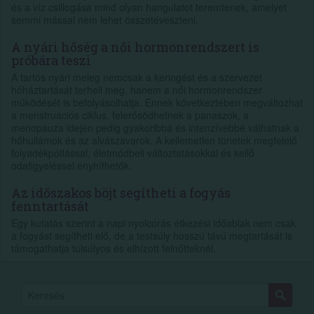
és a víz csillogása mind olyan hangulatot teremtenek, amelyet
semmi mással nem lehet összetéveszteni.
A nyári hőség a női hormonrendszert is
próbára teszi
A tartós nyári meleg nemcsak a keringést és a szervezet
hőháztartását terheli meg, hanem a női hormonrendszer
működését is befolyásolhatja. Ennek következtében megváltozhat
a menstruációs ciklus, felerősödhetnek a panaszok, a
menopauza idején pedig gyakoribbá és intenzívebbé válhatnak a
hőhullámok és az alvászavarok. A kellemetlen tünetek megfelelő
folyadékpótlással, életmódbeli változtatásokkal és kellő
odafigyeléssel enyhíthetők.
Az időszakos böjt segítheti a fogyás
fenntartását
Egy kutatás szerint a napi nyolcórás étkezési időablak nem csak
a fogyást segítheti elő, de a testsúly hosszú távú megtartását is
támogathatja túlsúlyos és elhízott felnőtteknél.