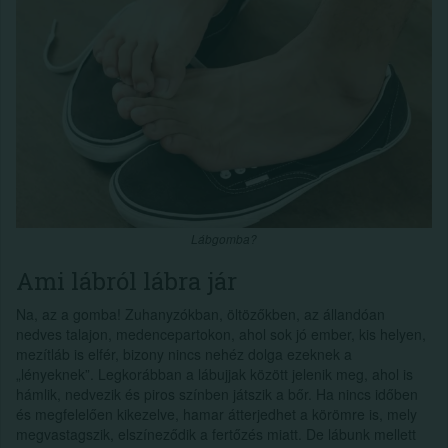
Lábgomba?
Ami lábról lábra jár
Na, az a gomba! Zuhanyzókban, öltözőkben, az állandóan
nedves talajon, medencepartokon, ahol sok jó ember, kis helyen,
mezítláb is elfér, bizony nincs nehéz dolga ezeknek a
„lényeknek”. Legkorábban a lábujjak között jelenik meg, ahol is
hámlik, nedvezik és piros színben játszik a bőr. Ha nincs időben
és megfelelően kikezelve, hamar átterjedhet a körömre is, mely
megvastagszik, elszíneződik a fertőzés miatt. De lábunk mellett