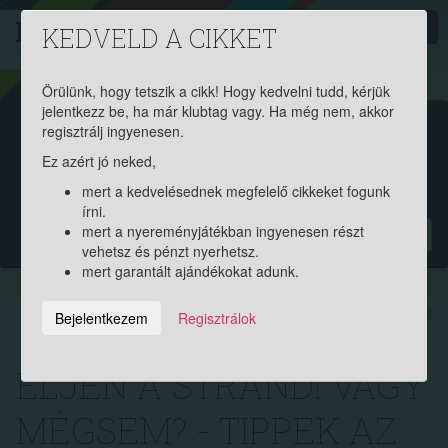
PROAKTIV
direkt
KEDVELD A CIKKET
a szerencsések klubja
| 2011 óta
Örülünk, hogy tetszik a cikk! Hogy kedvelni tudd, kérjük
jelentkezz be, ha már klubtag vagy. Ha még nem, akkor
Garantált ajándékért és
regisztrálj ingyenesen.
Ez azért jó neked,
pénznyereményért regisztrálj
mert a kedvelésednek megfelelő cikkeket fogunk
ingyen!
írni.
mert a nyereményjátékban ingyenesen részt
?
vehetsz és pénzt nyerhetsz.
mert garantált ajándékokat adunk.
2014.07.24. 09:26:23
9620
18
Bejelentkezem
Regisztrálok
ÉLJEN A STRAND! VAGY
MÉGSEM? - TIPPEK AZ