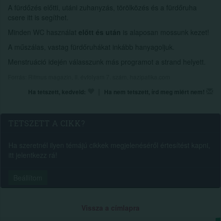
A fürdőzés előtti, utáni zuhanyzás, törölközés és a fürdőruha
csere itt is segíthet.
Minden WC használat
előtt és után
is alaposan mossunk kezet!
A műszálas, vastag fürdőruhákat inkább hanyagoljuk.
Menstruáció idején válasszunk más programot a strand helyett.
Forrás: Ritmus magazin, II. évfolyam 7. szám, hazipatika.com
|
Ha tetszett, kedveld:
Ha nem tetszett, írd meg miért nem!
TETSZETT A CIKK?
Ha szeretnél ilyen témájú cikkek megjelenéséről értesítést kapni,
itt jelentkezz rá!
Beállítom
Vissza a címlapra