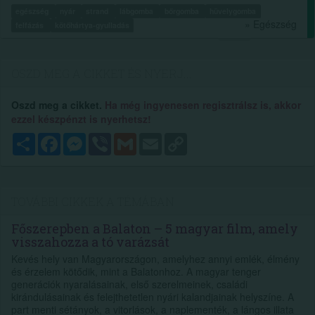
egészség
nyár
strand
lábgomba
bőrgomba
hüvelygomba
» Egészség
felfázás
kötőhártya-gyulladás
OSZD MEG A CIKKET ÉS NYERJ...
Oszd meg a cikket.
Ha még ingyenesen regisztrálsz is, akkor
ezzel készpénzt is nyerhetsz!
Megosztás
Facebook
Messenger
Viber
Gmail
Email
Copy
Link
TOVÁBBI CIKKEK A TÉMÁBAN
Főszerepben a Balaton – 5 magyar film, amely
visszahozza a tó varázsát
Kevés hely van Magyarországon, amelyhez annyi emlék, élmény
és érzelem kötődik, mint a Balatonhoz. A magyar tenger
generációk nyaralásainak, első szerelmeinek, családi
kirándulásainak és felejthetetlen nyári kalandjainak helyszíne. A
part menti sétányok, a vitorlások, a naplementék, a lángos illata