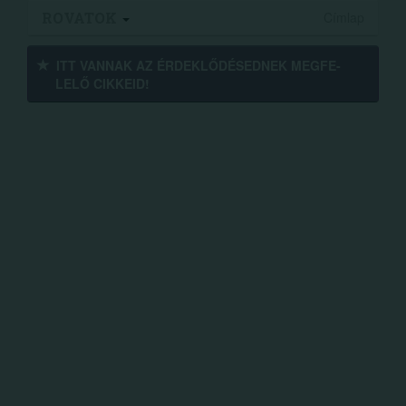
ROVATOK
Címlap
ITT VANNAK AZ ÉRDEK­LŐDÉ­SEDNEK MEGFE­
LELŐ CIKKEID!