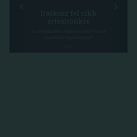
Oszd meg cikkeinket
+1.000.000 Ft...
-nyeremény növelés jár a szerencsésnek
a sorsolás napján! A cikkek alján találsz
megosztási lehetőséget. Lájkolj is minket!