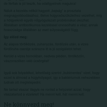
de férfiak is jól teszik, ha odafigyelnek magukra!
Náluk a kezelés nélkül hagyott „bajság” a prosztata
megnagyobbodásához, illetve húgycsőszűkülethez vezethet, míg
a hölgyeknél egyéb nőgyógyászati problémákat okozhat.
Általában antibiotikumos kezeléssel orvosolható a vész, annak
hosszúsága általában az eset súlyosságától függ.
Így előzd meg:
Az alapos törölközés, zuhanyzás, fürdőzés után, a vizes
fürdőruha cseréje szárazra itt is jó szolgálatot tehet.
Kerüld a vizes homokban, nedves pléden, törölközőn,
vászonszéken való ücsörgést!
Igyál sok folyadékot, lehetőség szerint „bubimentes” vizet, hogy
ezzel is átmosd a húgyhólyagot, így a baktériumok nehezebben
tudnak ott megtelepedni.
Ne tartsd vissza! Vagyis ne rontsd a helyzetet azzal, hogy
visszatartod a vizeletet! Ha menni kell, hát menni kell.
Ne könnyezd meg!