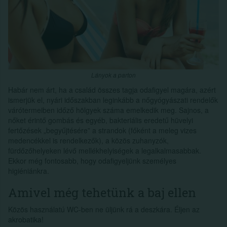
Lányok a parton
Habár nem árt, ha a család összes tagja odafigyel magára, azért
ismerjük el, nyári időszakban leginkább a nőgyógyászati rendelők
várótermeiben időző hölgyek száma emelkedik meg. Sajnos, a
nőket érintő gombás és egyéb, bakteriális eredetű hüvelyi
fertőzések „begyűjtésére” a strandok (főként a meleg vizes
medencékkel is rendelkezők), a közös zuhanyzók,
fürdőzőhelyeken lévő mellékhelyiségek a legalkalmasabbak.
Ekkor még fontosabb, hogy odafigyeljünk személyes
higiéniánkra.
Amivel még tehetünk a baj ellen
Közös használatú WC-ben ne üljünk rá a deszkára. Éljen az
akrobatika!