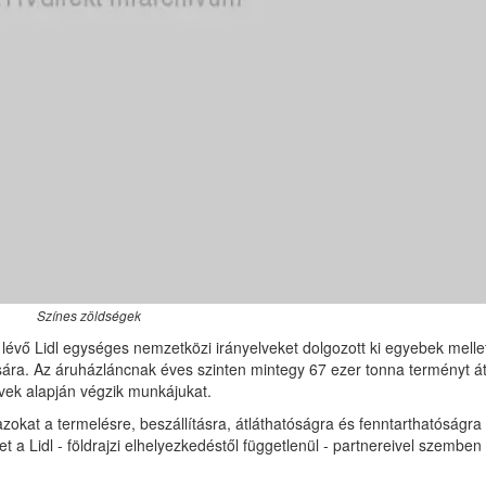
Színes zöldségek
n lévő Lidl egységes nemzetközi irányelveket dolgozott ki egyebek melle
sára. Az áruházláncnak éves szinten mintegy 67 ezer tonna terményt á
lvek alapján végzik munkájukat.
zokat a termelésre, beszállításra, átláthatóságra és fenntarthatóságra
 a Lidl - földrajzi elhelyezkedéstől függetlenül - partnereivel szemben