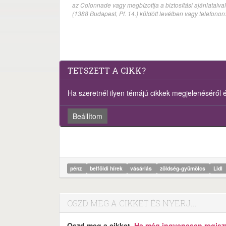
az Colonnade vagy megbízottja a biztosítási ajánlatai
(1388 Budapest, Pf. 14.) küldött levélben vagy telefono
TETSZETT A CIKK?
Ha szeretnél ilyen témájú cikkek megjelenéséről ért
Beállítom
pénz
belföldi hírek
vásárlás
zöldség-gyümölcs
Lidl
OSZD MEG A CIKKET ÉS NYERJ...
Oszd meg a cikket.
Ha még ingyenesen regisztr