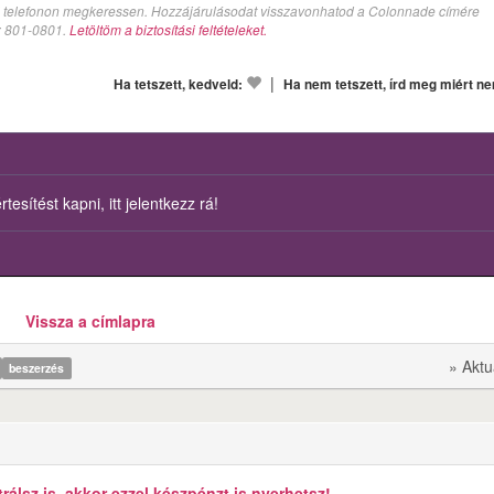
val telefonon megkeressen. Hozzájárulásodat visszavonhatod a Colonnade címére
n: 801-0801.
Letöltöm a biztosítási feltételeket.
|
Ha tetszett, kedveld:
Ha nem tetszett, írd meg miért n
esítést kapni, itt jelentkezz rá!
Vissza a címlapra
» Aktu
beszerzés
álsz is, akkor ezzel készpénzt is nyerhetsz!