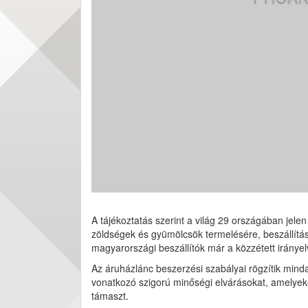
A tájékoztatás szerint a világ 29 országában jele
zöldségek és gyümölcsök termelésére, beszállítá
magyarországi beszállítók már a közzétett iránye
Az áruházlánc beszerzési szabályai rögzítik minda
vonatkozó szigorú minőségi elvárásokat, amelyeket
támaszt.