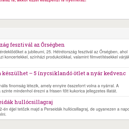
zág fesztivál az Őrségben
rdeklődőket a jubileumi, 25. Hétrétország fesztivál az Őrségben, ahol
i koncertekkel, színházi produkciókkal, valamint filmvetítésekkel várjá
 készülhet – 5 ínycsiklandó ötlet a nyár kedvenc
lis finomság létezik, amely ennyire összeforrt volna a nyárral. A
zinte mindenhol érezni a frissen főtt kukorica jellegzetes illatát.
eidák hullócsillagraj
2-én éjjel tetőzik majd a Perseidák hullócsillagraj, de ugyanezen a nap
lni.