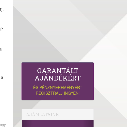
t),
ír
a
GARANTÁLT
AJÁNDÉKÉRT
 a
ÉS PÉNZNYEREMÉNYÉRT
REGISZTRÁLJ INGYEN!
AJÁNLATAINK
hogy