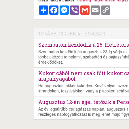
Megosztás
Facebook
Messenger
Viber
Gmail
Email
Copy
Link
TOVÁBBI CIKKEK A TÉMÁBAN
Szombaton kezdődik a 25. Hétrétors
Szombaton kezdődik és augusztus 23-ig várja az é
többek között templomi, szabadtéri és pajtaszínház
érdeklődőket.
Kukoricából nem csak főtt kukorica
alapanyagából
Ha augusztus, akkor kukorica. Kevés olyan szezoná
strandokon, fesztiválokon vagy a piacokon sétálva s
Augusztus 12-én éjjel tetőzik a Pers
Az év legsűrűbb csillagászati napján, augusztus 1
részleges napfogyatkozást is meg lehet majd figye