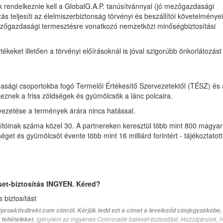
 rendelkeznie kell a GlobalG.A.P. tanúsítvánnyal (jó mezőgazdasági
zás teljesíti az élelmiszerbiztonság törvényi és beszállítói követelményei
ezőgazdasági termesztésre vonatkozó nemzetközi minőségbiztosítási
ékeket illetően a törvényi előírásoknál is jóval szigorúbb önkorlátozást 
sági csoportokba fogó Termelői Értékesítő Szervezetektől (TÉSZ) és 
eznek a friss zöldségek és gyümölcsök a lánc polcaira.
evezetése a termények árára nincs hatással.
lítóinak száma közel 30. A partnereken keresztül több mint 800 magyar
get és gyümölcsöt évente több mint 16 milliárd forintért - tájékoztatott
set-biztosítás INGYEN. Kéred?
biztosítást
proaktivdirekt.com címről. Kérjük tedd ezt a címet a leveleződ címjegyzékébe,
, igénylem az ingyenes Colonnade baleset-biztosítást. Hozzájárulok, 
feltételeket