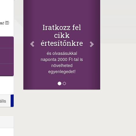
em!
Iratkozz fel
cikk
értesítőnkre
és olvasásukkal
naponta 2000 Ft-tal is
növelheted
egyenlegedet!
ális