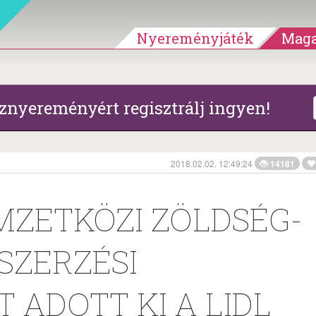
Nyereményjáték
Maga
znyereményért regisztrálj ingyen!
2018.02.02. 12:49:24
14181
MZETKÖZI ZÖLDSÉG-
SZERZÉSI
 ADOTT KI A LIDL