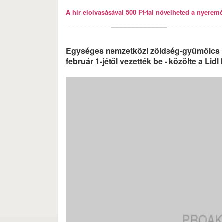
A hír elolvasásával 500 Ft-tal növelheted a nyeremén
Egységes nemzetközi zöldség-gyümölcs be
február 1-jétől vezették be - közölte a Li