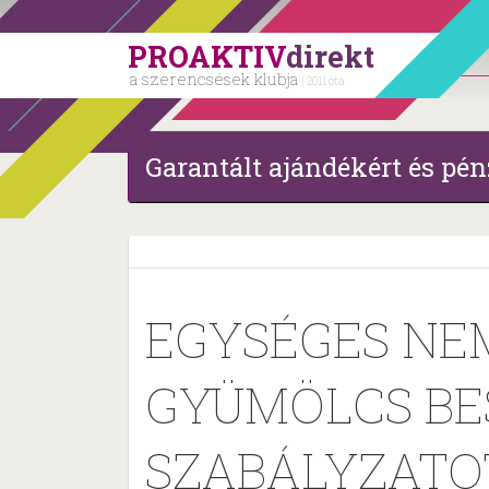
PROAKTIV
direkt
a szerencsések klubja
| 2011 óta
Garantált ajándékért és pén
EGYSÉGES NE
GYÜMÖLCS BE
SZABÁLYZATOT