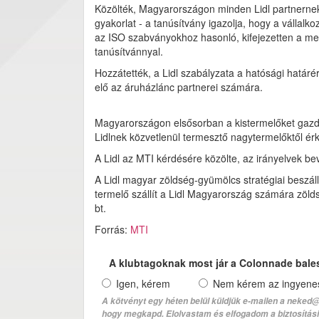
Közölték, Magyarországon minden Lidl partnernek
gyakorlat - a tanúsítvány igazolja, hogy a vállalko
az ISO szabványokhoz hasonló, kifejezetten a m
tanúsítvánnyal.
Hozzátették, a Lidl szabályzata a hatósági határért
elő az áruházlánc partnerei számára.
Magyarországon elsősorban a kistermelőket gazda
Lidlnek közvetlenül termesztő nagytermelőktől érk
A Lidl az MTI kérdésére közölte, az irányelvek b
A Lidl magyar zöldség-gyümölcs stratégiai beszál
termelő szállít a Lidl Magyarország számára zöldsé
bt.
Forrás:
MTI
A klubtagoknak most jár a Colonnade bale
Igen, kérem
Nem kérem az ingyenes 
A kötvényt egy héten belül küldjük e-mailen a neked@
hogy megkapd. Elolvastam és elfogadom a biztosítási 