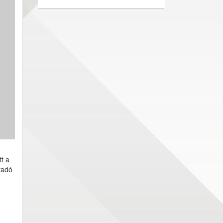
tt a
tadó