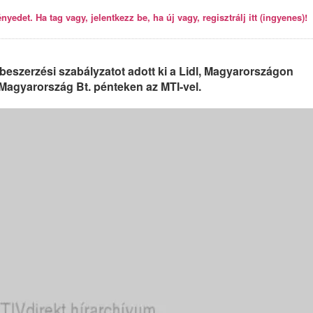
yedet. Ha tag vagy, jelentkezz be, ha új vagy, regisztrálj itt (ingyenes)!
szerzési szabályzatot adott ki a Lidl, Magyarországon
dl Magyarország Bt. pénteken az MTI-vel.