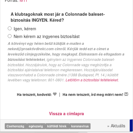
Forrás:
MTI
A klubtagoknak most jár a Colonnade baleset-
biztosítás INGYEN. Kéred?
Igen, kérem
Nem kérem az ingyenes biztosítást
A kötvényt egy héten belül küldjük e-mailen a
neked@proaktivdirekt.com címről. Kérjük tedd ezt a címet a
leveleződ címjegyzékébe, hogy megkapd. Elolvastam és elfogadom a
, igénylem az ingyenes Colonnade baleset-
biztosítási feltételeket
biztosítást. Hozzájárulok, hogy az Colonnade vagy megbízottja a
biztosítási ajánlataival telefonon megkeressen. Hozzájárulásodat
visszavonhatod a Colonnade címére (1388 Budapest, Pf. 14.) küldött
levélben vagy telefonon: 801-0801.
Letöltöm a biztosítási feltételeket.
|
Ha tetszett, kedveld:
Ha nem tetszett, írd meg miért nem!
Vissza a címlapra
» Aktuális
Csehország
egészség
külföldi hírek
koronavírus