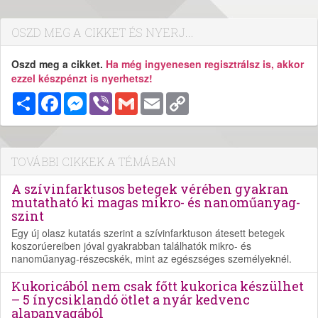
OSZD MEG A CIKKET ÉS NYERJ...
Oszd meg a cikket.
Ha még ingyenesen regisztrálsz is, akkor
ezzel készpénzt is nyerhetsz!
Megosztás
Facebook
Messenger
Viber
Gmail
Email
Copy
Link
TOVÁBBI CIKKEK A TÉMÁBAN
A szívinfarktusos betegek vérében gyakran
mutatható ki magas mikro- és nanoműanyag-
szint
Egy új olasz kutatás szerint a szívinfarktuson átesett betegek
koszorúereiben jóval gyakrabban találhatók mikro- és
nanoműanyag-részecskék, mint az egészséges személyeknél.
Kukoricából nem csak főtt kukorica készülhet
– 5 ínycsiklandó ötlet a nyár kedvenc
alapanyagából