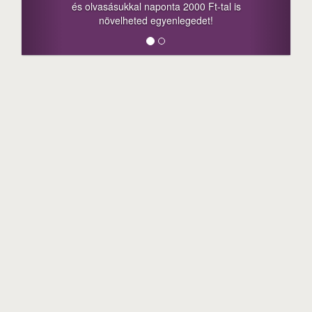
aponta 2000 Ft-tal is
megosztási lehetőséget. Lájk
 egyenlegedet!