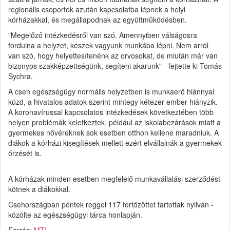
regionális csoportok azután kapcsolatba lépnek a helyi
kórházakkal, és megállapodnak az együttműködésben.
"Megelőző intézkedésről van szó. Amennyiben válságosra
fordulna a helyzet, készek vagyunk munkába lépni. Nem arról
van szó, hogy helyettesítenénk az orvosokat, de miután már van
bizonyos szakképzettségünk, segíteni akarunk" - fejtette ki Tomás
Sychra.
A cseh egészségügy normális helyzetben is munkaerő hiánnyal
küzd, a hivatalos adatok szerint mintegy kétezer ember hiányzik.
A koronavírussal kapcsolatos intézkedések következtében több
helyen problémák keletkeztek, például az iskolabezárások miatt a
gyermekes nővéreknek sok esetben otthon kellene maradniuk. A
diákok a kórházi kisegítések mellett ezért elvállalnák a gyermekek
őrzését is.
A kórházak minden esetben megfelelő munkavállalási szerződést
kötnek a diákokkal.
Csehországban péntek reggel 117 fertőzöttet tartottak nyilván -
közölte az egészségügyi tárca honlapján.