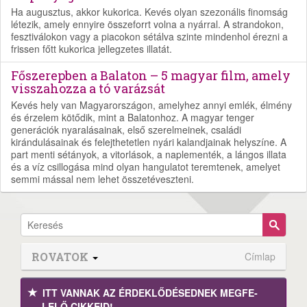
Ha augusztus, akkor kukorica. Kevés olyan szezonális finomság
létezik, amely ennyire összeforrt volna a nyárral. A strandokon,
fesztiválokon vagy a piacokon sétálva szinte mindenhol érezni a
frissen főtt kukorica jellegzetes illatát.
Főszerepben a Balaton – 5 magyar film, amely
visszahozza a tó varázsát
Kevés hely van Magyarországon, amelyhez annyi emlék, élmény
és érzelem kötődik, mint a Balatonhoz. A magyar tenger
generációk nyaralásainak, első szerelmeinek, családi
kirándulásainak és felejthetetlen nyári kalandjainak helyszíne. A
part menti sétányok, a vitorlások, a naplementék, a lángos illata
és a víz csillogása mind olyan hangulatot teremtenek, amelyet
semmi mással nem lehet összetéveszteni.
ROVATOK
Címlap
ITT VANNAK AZ ÉRDEK­LŐDÉ­SEDNEK MEGFE­
LELŐ CIKKEID!