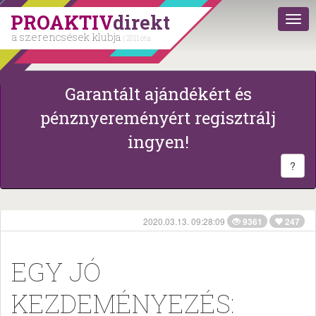
PROAKTIV
direkt
a szerencsések klubja
| 2011 óta
Garantált ajándékért és
pénznyereményért regisztrálj
ingyen!
?
2020.03.13. 09:28:09
9361
247
EGY JÓ
KEZDEMÉNYEZÉS: