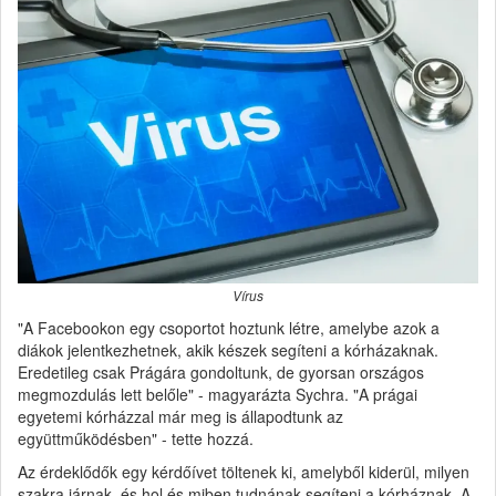
Vírus
"A Facebookon egy csoportot hoztunk létre, amelybe azok a
diákok jelentkezhetnek, akik készek segíteni a kórházaknak.
Eredetileg csak Prágára gondoltunk, de gyorsan országos
megmozdulás lett belőle" - magyarázta Sychra. "A prágai
egyetemi kórházzal már meg is állapodtunk az
együttműködésben" - tette hozzá.
Az érdeklődők egy kérdőívet töltenek ki, amelyből kiderül, milyen
szakra járnak, és hol és miben tudnának segíteni a kórháznak. A