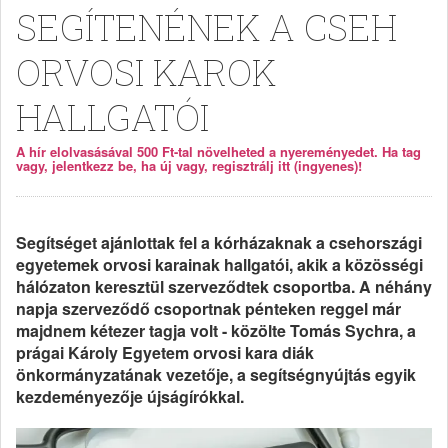
SEGÍTENÉNEK A CSEH
ORVOSI KAROK
HALLGATÓI
A hír elolvasásával 500 Ft-tal növelheted a nyereményedet. Ha tag
vagy, jelentkezz be, ha új vagy, regisztrálj itt (ingyenes)!
Segítséget ajánlottak fel a kórházaknak a csehországi
egyetemek orvosi karainak hallgatói, akik a közösségi
hálózaton keresztül szerveződtek csoportba. A néhány
napja szerveződő csoportnak pénteken reggel már
majdnem kétezer tagja volt - közölte Tomás Sychra, a
prágai Károly Egyetem orvosi kara diák
önkormányzatának vezetője, a segítségnyújtás egyik
kezdeményezője újságírókkal.