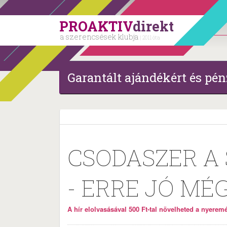
PROAKTIV
direkt
a szerencsések klubja
| 2011 óta
Garantált ajándékért és pén
CSODASZER A
- ERRE JÓ MÉG
A hír elolvasásával 500 Ft-tal növelheted a nyeremén