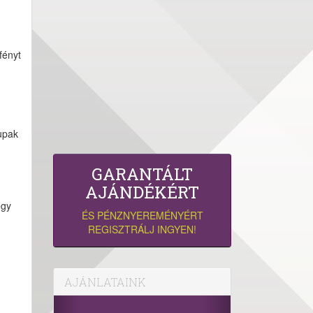
fényt
upak
GARANTÁLT
AJÁNDÉKÉRT
egy
ÉS PÉNZNYEREMÉNYÉRT
REGISZTRÁLJ INGYEN!
AJÁNLATAINK