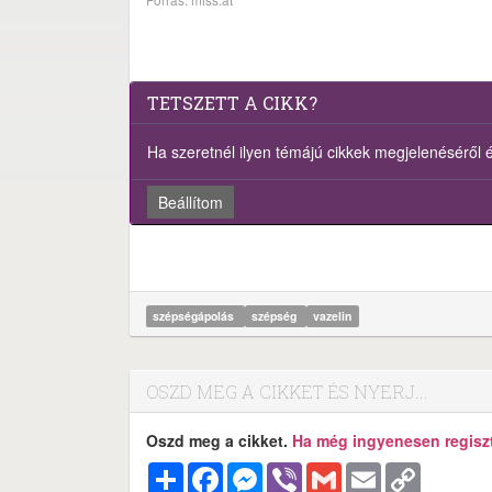
TETSZETT A CIKK?
Ha szeretnél ilyen témájú cikkek megjelenéséről ért
Beállítom
szépségápolás
szépség
vazelin
OSZD MEG A CIKKET ÉS NYERJ...
Oszd meg a cikket.
Ha még ingyenesen regisztr
Megosztás
Facebook
Messenger
Viber
Gmail
Email
Copy
Link