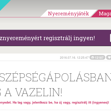
Nyereményjáték
Maga
znyereményért regisztrálj ingyen!
2016.07.16. 12:25:47
12187
 SZÉPSÉGÁPOLÁSBA
 A VAZELIN!
yedet. Ha tag vagy, jelentkezz be, ha új vagy, regisztrálj itt (ingyenes)!