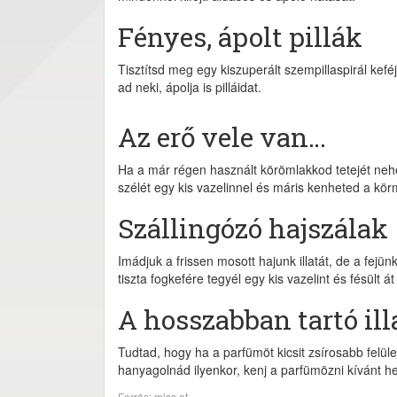
Fényes, ápolt pillák
Tisztítsd meg egy kiszuperált szempillaspirál keféj
ad neki, ápolja is pilláidat.
Az erő vele van…
Ha a már régen használt körömlakkod tetejét neh
szélét egy kis vazelinnel és máris kenheted a körm
Szállingózó hajszálak
Imádjuk a frissen mosott hajunk illatát, de a fejü
tiszta fogkefére tegyél egy kis vazelint és fésült át
A hosszabban tartó ill
Tudtad, hogy ha a parfümöt kicsit zsírosabb felüle
hanyagolnád ilyenkor, kenj a parfümözni kívánt hely
Forrás: miss.at