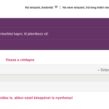
|
Ha tetszett, kedveld:
Ha nem tetszett, írd meg miért n
esítést kapni, itt jelentkezz rá!
Vissza a címlapra
» Szép
álsz is, akkor ezzel készpénzt is nyerhetsz!