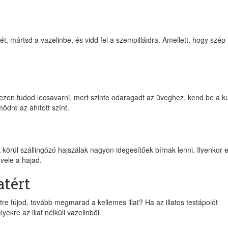
ét, mártsd a vazelinbe, és vidd fel a szempilláidra. Amellett, hogy szép 
ezen tudod lecsavarni, mert szinte odaragadt az üveghez, kend be a k
ödre az áhított színt.
nk körül szállingózó hajszálak nagyon idegesítőek bírnak lenni. Ilyenkor 
 vele a hajad.
atért
tre fújod, tovább megmarad a kellemes illat? Ha az illatos testápolót
ekre az illat nélküli vazelinből.