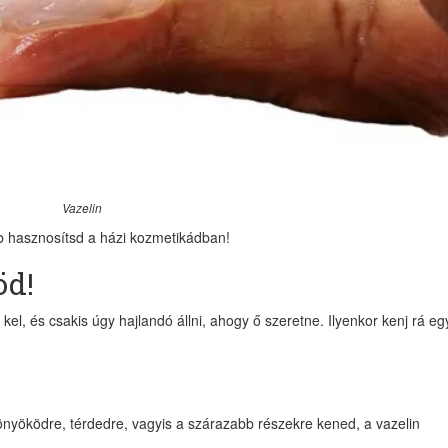
Vazelin
b hasznosítsd a házi kozmetikádban!
öd!
el, és csakis úgy hajlandó állni, ahogy ő szeretne. Ilyenkor kenj rá egy
önyöködre, térdedre, vagyis a szárazabb részekre kened, a vazelin