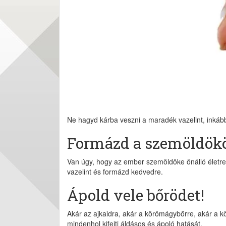
Ne hagyd kárba veszni a maradék vazelint, inkáb
Formázd a szemöldök
Van úgy, hogy az ember szemöldöke önálló életre k
vazelint és formázd kedvedre.
Ápold vele bőrödet!
Akár az ajkaidra, akár a körömágybőrre, akár a k
mindenhol kifejti áldásos és ápoló hatását.