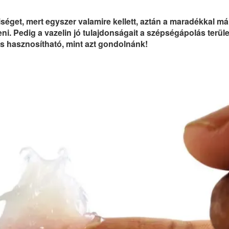
séget, mert egyszer valamire kellett, aztán a maradékkal má
i. Pedig a vazelin jó tulajdonságait a szépségápolás terül
is hasznosítható, mint azt gondolnánk!