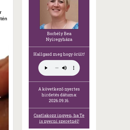
r
etén
Borbély Bea
Nyíregyháza
Hallgasd meg hogy örült!
A következő nyertes
hirdetés dátuma:
2026.09.16.
Csatlakozz ingyen, ha Te
is nyerni szeretnél!