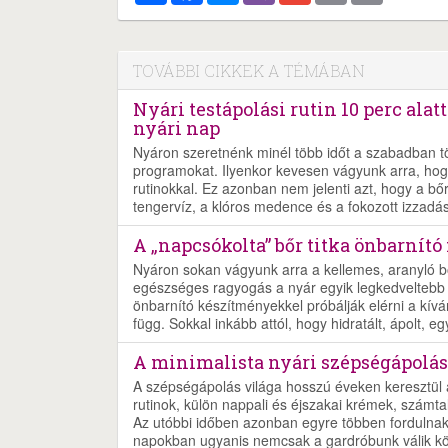
TOVÁBBI CIKKEK A TÉMÁBAN
Nyári testápolási rutin 10 perc ala
nyári nap
Nyáron szeretnénk minél több időt a szabadban töl
programokat. Ilyenkor kevesen vágyunk arra, hog
rutinokkal. Ez azonban nem jelenti azt, hogy a b
tengervíz, a klóros medence és a fokozott izzad
A „napcsókolta” bőr titka önbarnító
Nyáron sokan vágyunk arra a kellemes, aranyló b
egészséges ragyogás a nyár egyik legkedveltebb 
önbarnító készítményekkel próbálják elérni a kívá
függ. Sokkal inkább attól, hogy hidratált, ápolt,
A minimalista nyári szépségápolás
A szépségápolás világa hosszú éveken keresztül a
rutinok, külön nappali és éjszakai krémek, számta
Az utóbbi időben azonban egyre többen fordulnak 
napokban ugyanis nemcsak a gardróbunk válik kö