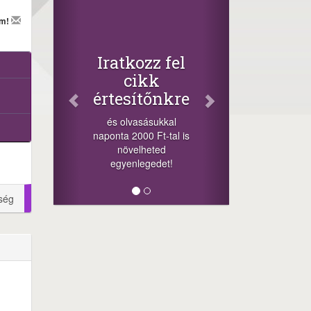
Fac
em!
Osz
cikk
+1.000.
Iratkozz fel
-nyeremény
cikk
a szere
értesítőnkre
sorsolás
cikkek al
és olvasásukkal
mego
naponta 2000 Ft-tal is
lehetősége
növelheted
mi
egyenlegedet!
ség