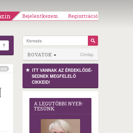
zin
Bejelentkezem
Regisztráció
?
ROVATOK
Címlap
243
ITT VANNAK AZ ÉRDEK­LŐDÉ­
SEDNEK MEGFE­LELŐ
CIKKEID!
N
A LEG­U­TÓB­BI NYER­
TE­SÜNK