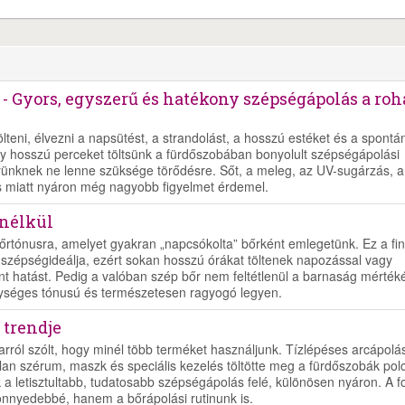
tt - Gyors, egyszerű és hatékony szépségápolás a ro
teni, élvezni a napsütést, a strandolást, a hosszú estéket és a spontá
y hosszú perceket töltsünk a fürdőszobában bonyolult szépségápolási
őrünknek ne lenne szüksége törődésre. Sőt, a meleg, az UV-sugárzás, a
ás miatt nyáron még nagyobb figyelmet érdemel.
 nélkül
őrtónusra, amelyet gyakran „napcsókolta” bőrként emlegetünk. Ez a fi
szépségideálja, ezért sokan hosszú órákat töltenek napozással vagy
nt hatást. Pedig a valóban szép bőr nem feltétlenül a barnaság mértéké
 egységes tónusú és természetesen ragyogó legyen.
 trendje
rról szólt, hogy minél több terméket használjunk. Tízlépéses arcápolás
lan szérum, maszk és speciális kezelés töltötte meg a fürdőszobák polc
a letisztultabb, tudatosabb szépségápolás felé, különösen nyáron. A f
nnyedebbé, hanem a bőrápolási rutinunk is.